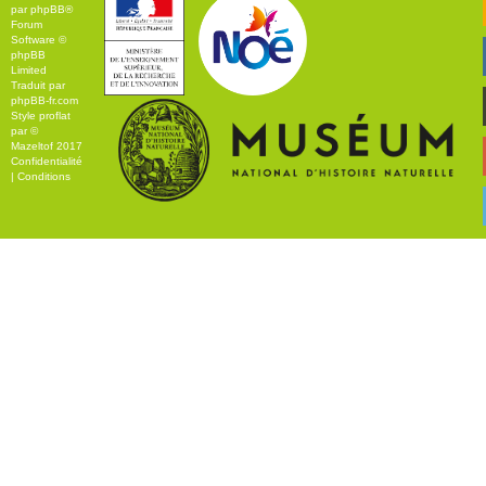
par
phpBB
®
Forum
Software ©
phpBB
Limited
Traduit par
phpBB-fr.com
Style
proflat
par ©
Mazeltof
2017
Confidentialité
|
Conditions