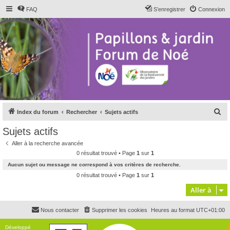
FAQ
S’enregistrer
Connexion
R
Index du forum
Rechercher
Sujets actifs
e
Sujets actifs
c
Aller à la recherche avancée
h
0 résultat trouvé • Page
1
sur
1
e
Aucun sujet ou message ne correspond à vos critères de recherche.
r
0 résultat trouvé • Page
1
sur
1
c
Aller à
h
Nous contacter
Supprimer les cookies
Heures au format
UTC+01:00
e
r
Développé