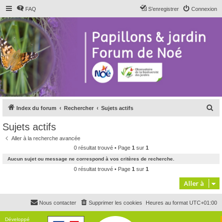
FAQ
S’enregistrer
Connexion
R
Index du forum
Rechercher
Sujets actifs
e
Sujets actifs
c
Aller à la recherche avancée
h
0 résultat trouvé • Page
1
sur
1
e
Aucun sujet ou message ne correspond à vos critères de recherche.
r
0 résultat trouvé • Page
1
sur
1
c
Aller à
h
Nous contacter
Supprimer les cookies
Heures au format
UTC+01:00
e
r
Développé