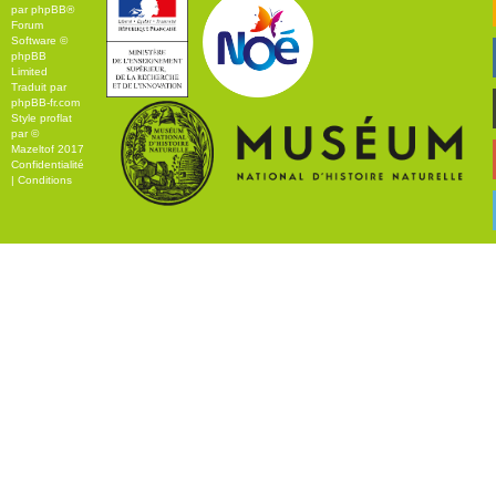
par
phpBB
®
Forum
Software ©
phpBB
Limited
Traduit par
phpBB-fr.com
Style
proflat
par ©
Mazeltof
2017
Confidentialité
|
Conditions