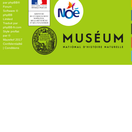
par
phpBB
®
Forum
Software ©
phpBB
Limited
Traduit par
phpBB-fr.com
Style
proflat
par ©
Mazeltof
2017
Confidentialité
|
Conditions