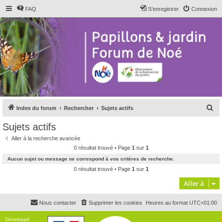
FAQ
S’enregistrer
Connexion
R
Index du forum
Rechercher
Sujets actifs
e
Sujets actifs
c
Aller à la recherche avancée
h
0 résultat trouvé • Page
1
sur
1
e
Aucun sujet ou message ne correspond à vos critères de recherche.
r
0 résultat trouvé • Page
1
sur
1
c
Aller à
h
Nous contacter
Supprimer les cookies
Heures au format
UTC+01:00
e
r
Développé