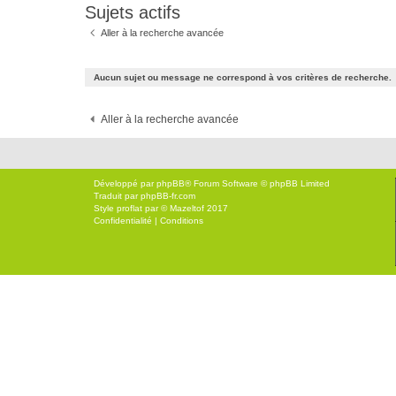
Sujets actifs
Aller à la recherche avancée
Aucun sujet ou message ne correspond à vos critères de recherche.
Aller à la recherche avancée
Développé par
phpBB
® Forum Software © phpBB Limited
Traduit par
phpBB-fr.com
Style
proflat
par ©
Mazeltof
2017
Confidentialité
|
Conditions