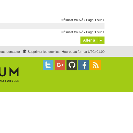
0 résultat trouvé • Page
1
sur
1
0 résultat trouvé • Page
1
sur
1
Aller à
ous contacter
Supprimer les cookies
Heures au format
UTC+01:00