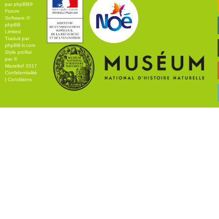
par
phpBB
®
Forum
Software ©
phpBB
Limited
Traduit par
phpBB-fr.com
Style
proflat
par ©
Mazeltof
2017
Confidentialité
|
Conditions