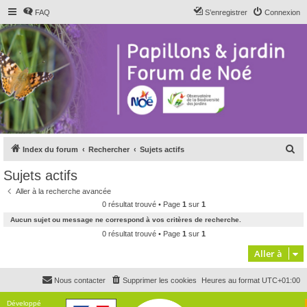
FAQ
S’enregistrer
Connexion
R
Index du forum
Rechercher
Sujets actifs
e
Sujets actifs
c
Aller à la recherche avancée
h
0 résultat trouvé • Page
1
sur
1
e
Aucun sujet ou message ne correspond à vos critères de recherche.
r
0 résultat trouvé • Page
1
sur
1
c
Aller à
h
Nous contacter
Supprimer les cookies
Heures au format
UTC+01:00
e
r
Développé