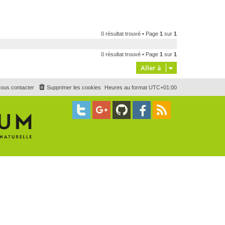
0 résultat trouvé • Page
1
sur
1
0 résultat trouvé • Page
1
sur
1
Aller à
ous contacter
Supprimer les cookies
Heures au format
UTC+01:00