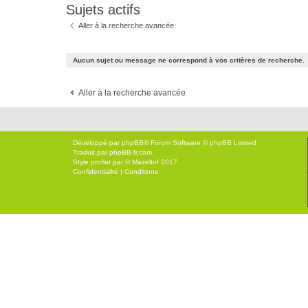
Sujets actifs
Aller à la recherche avancée
Aucun sujet ou message ne correspond à vos critères de recherche.
Aller à la recherche avancée
Développé par
phpBB
® Forum Software © phpBB Limited
Traduit par
phpBB-fr.com
Style
proflat
par ©
Mazeltof
2017
Confidentialité
|
Conditions