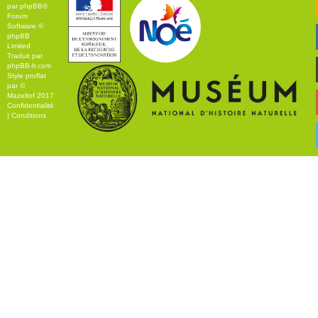
par
phpBB
®
Forum
Software ©
phpBB
Limited
Traduit par
phpBB-fr.com
Style
proflat
par ©
Mazeltof
2017
Confidentialité
|
Conditions