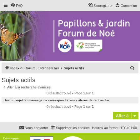
FAQ
S’enregistrer
Connexion
R
Index du forum
Rechercher
Sujets actifs
e
Sujets actifs
c
Aller à la recherche avancée
h
0 résultat trouvé • Page
1
sur
1
e
Aucun sujet ou message ne correspond à vos critères de recherche.
r
0 résultat trouvé • Page
1
sur
1
c
Aller à
h
Nous contacter
Supprimer les cookies
Heures au format
UTC+01:00
e
r
Développé