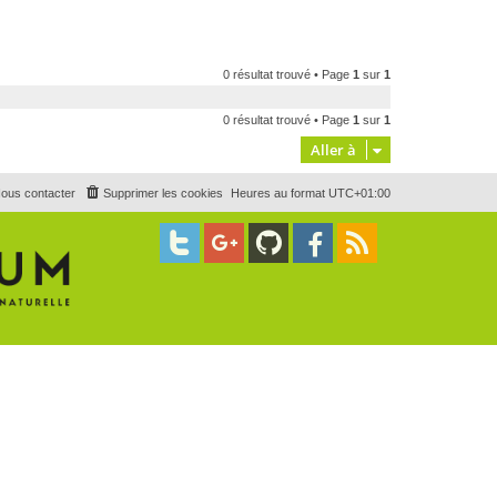
0 résultat trouvé • Page
1
sur
1
0 résultat trouvé • Page
1
sur
1
Aller à
ous contacter
Supprimer les cookies
Heures au format
UTC+01:00