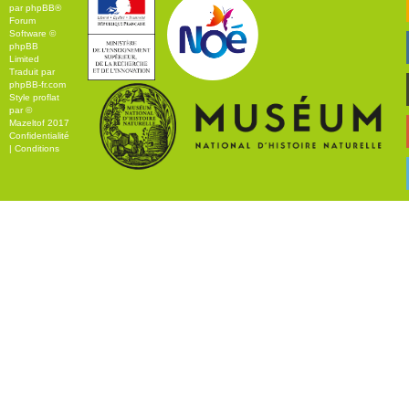
par
phpBB
®
Forum
Software ©
phpBB
Limited
Traduit par
phpBB-fr.com
Style
proflat
par ©
Mazeltof
2017
Confidentialité
|
Conditions