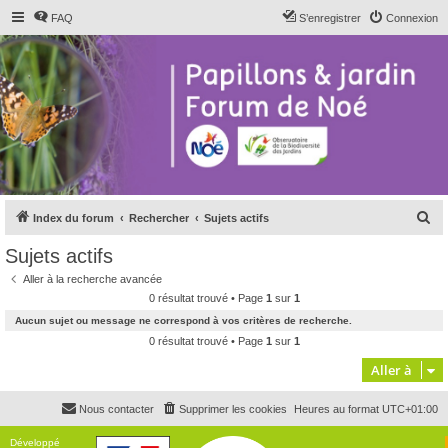
FAQ
S’enregistrer
Connexion
R
Index du forum
Rechercher
Sujets actifs
e
Sujets actifs
c
Aller à la recherche avancée
h
0 résultat trouvé • Page
1
sur
1
e
Aucun sujet ou message ne correspond à vos critères de recherche.
r
0 résultat trouvé • Page
1
sur
1
c
Aller à
h
Nous contacter
Supprimer les cookies
Heures au format
UTC+01:00
e
r
Développé