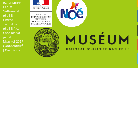
par
phpBB
®
Forum
Software ©
phpBB
Limited
Traduit par
phpBB-fr.com
Style
proflat
par ©
Mazeltof
2017
Confidentialité
|
Conditions