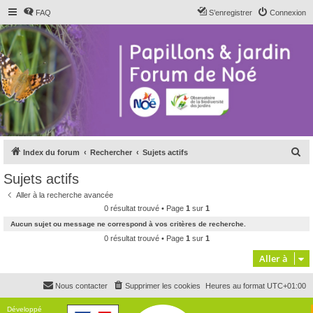
FAQ
S’enregistrer
Connexion
R
Index du forum
Rechercher
Sujets actifs
e
Sujets actifs
c
Aller à la recherche avancée
h
0 résultat trouvé • Page
1
sur
1
e
Aucun sujet ou message ne correspond à vos critères de recherche.
r
0 résultat trouvé • Page
1
sur
1
c
Aller à
h
Nous contacter
Supprimer les cookies
Heures au format
UTC+01:00
e
r
Développé