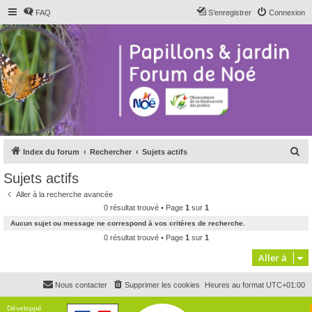
FAQ
S’enregistrer
Connexion
R
Index du forum
Rechercher
Sujets actifs
e
Sujets actifs
c
Aller à la recherche avancée
h
0 résultat trouvé • Page
1
sur
1
e
Aucun sujet ou message ne correspond à vos critères de recherche.
r
0 résultat trouvé • Page
1
sur
1
c
Aller à
h
Nous contacter
Supprimer les cookies
Heures au format
UTC+01:00
e
r
Développé