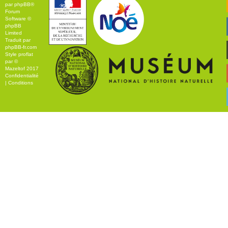
par
phpBB
®
Forum
Software ©
phpBB
Limited
Traduit par
phpBB-fr.com
Style
proflat
par ©
Mazeltof
2017
Confidentialité
|
Conditions