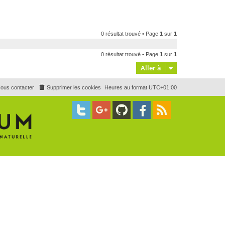
0 résultat trouvé • Page
1
sur
1
0 résultat trouvé • Page
1
sur
1
Aller à
ous contacter
Supprimer les cookies
Heures au format
UTC+01:00