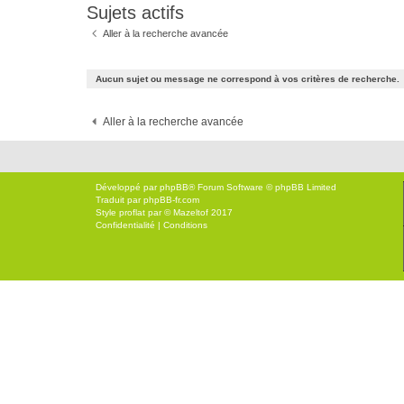
Sujets actifs
Aller à la recherche avancée
Aucun sujet ou message ne correspond à vos critères de recherche.
Aller à la recherche avancée
Développé par
phpBB
® Forum Software © phpBB Limited
Traduit par
phpBB-fr.com
Style
proflat
par ©
Mazeltof
2017
Confidentialité
|
Conditions