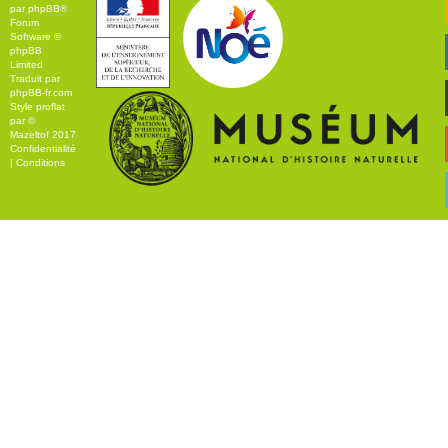
par
phpBB
®
Forum
Software ©
phpBB
Limited
Traduit par
phpBB-fr.com
Style
proflat
par ©
Mazeltof
2017
Confidentialité
|
Conditions