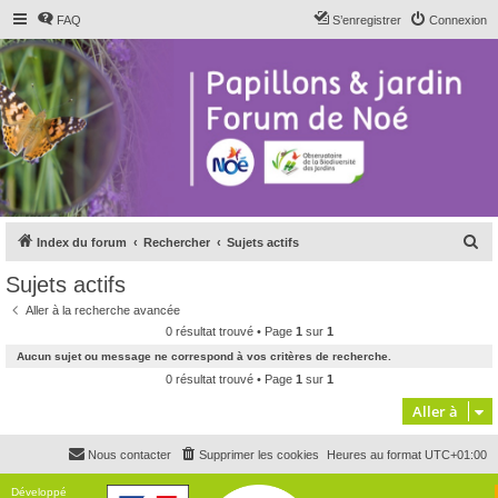
FAQ
S’enregistrer
Connexion
R
Index du forum
Rechercher
Sujets actifs
e
Sujets actifs
c
Aller à la recherche avancée
h
0 résultat trouvé • Page
1
sur
1
e
Aucun sujet ou message ne correspond à vos critères de recherche.
r
0 résultat trouvé • Page
1
sur
1
c
Aller à
h
Nous contacter
Supprimer les cookies
Heures au format
UTC+01:00
e
r
Développé