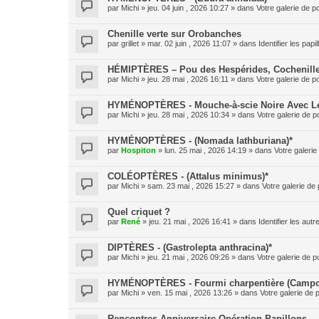
par
Michi
» jeu. 04 juin , 2026 10:27 » dans
Votre galerie de p
Chenille verte sur Orobanches
par
grillet
» mar. 02 juin , 2026 11:07 » dans
Identifier les pap
HÉMIPTÈRES – Pou des Hespérides, Cochenille
par
Michi
» jeu. 28 mai , 2026 16:11 » dans
Votre galerie de p
HYMÉNOPTÈRES - Mouche-à-scie Noire Avec Le 
par
Michi
» jeu. 28 mai , 2026 10:34 » dans
Votre galerie de p
HYMÉNOPTÈRES - (Nomada lathburiana)*
par
Hospiton
» lun. 25 mai , 2026 14:19 » dans
Votre galerie
COLÉOPTÈRES - (Attalus minimus)*
par
Michi
» sam. 23 mai , 2026 15:27 » dans
Votre galerie de 
Quel criquet ?
par
René
» jeu. 21 mai , 2026 16:41 » dans
Identifier les aut
DIPTÈRES - (Gastrolepta anthracina)*
par
Michi
» jeu. 21 mai , 2026 09:26 » dans
Votre galerie de p
HYMÉNOPTÈRES - Fourmi charpentière (Campo
par
Michi
» ven. 15 mai , 2026 13:26 » dans
Votre galerie de 
Rencontres Anniversaire Opération Papillons