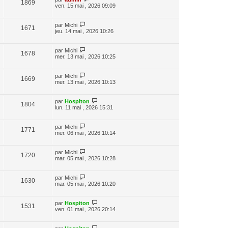
1869
ven. 15 mai , 2026 09:09
par
Michi
1671
jeu. 14 mai , 2026 10:26
par
Michi
1678
mer. 13 mai , 2026 10:25
par
Michi
1669
mer. 13 mai , 2026 10:13
par
Hospiton
1804
lun. 11 mai , 2026 15:31
par
Michi
1771
mer. 06 mai , 2026 10:14
par
Michi
1720
mar. 05 mai , 2026 10:28
par
Michi
1630
mar. 05 mai , 2026 10:20
par
Hospiton
1531
ven. 01 mai , 2026 20:14