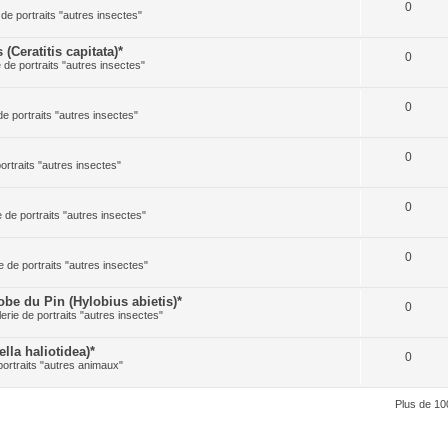
0
 de portraits "autres insectes"
Ceratitis capitata)*
0
e de portraits "autres insectes"
0
de portraits "autres insectes"
0
portraits "autres insectes"
0
e de portraits "autres insectes"
0
e de portraits "autres insectes"
 du Pin (Hylobius abietis)*
0
lerie de portraits "autres insectes"
la haliotidea)*
0
portraits "autres animaux"
Plus de 10