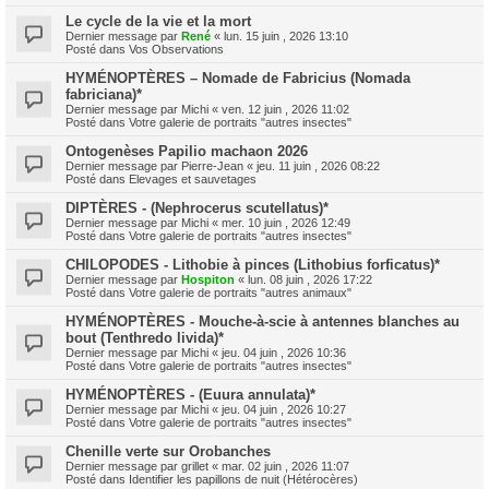
Le cycle de la vie et la mort
Dernier message par
René
«
lun. 15 juin , 2026 13:10
Posté dans
Vos Observations
HYMÉNOPTÈRES – Nomade de Fabricius (Nomada
fabriciana)*
Dernier message par
Michi
«
ven. 12 juin , 2026 11:02
Posté dans
Votre galerie de portraits "autres insectes"
Ontogenèses Papilio machaon 2026
Dernier message par
Pierre-Jean
«
jeu. 11 juin , 2026 08:22
Posté dans
Elevages et sauvetages
DIPTÈRES - (Nephrocerus scutellatus)*
Dernier message par
Michi
«
mer. 10 juin , 2026 12:49
Posté dans
Votre galerie de portraits "autres insectes"
CHILOPODES - Lithobie à pinces (Lithobius forficatus)*
Dernier message par
Hospiton
«
lun. 08 juin , 2026 17:22
Posté dans
Votre galerie de portraits "autres animaux"
HYMÉNOPTÈRES - Mouche-à-scie à antennes blanches au
bout (Tenthredo livida)*
Dernier message par
Michi
«
jeu. 04 juin , 2026 10:36
Posté dans
Votre galerie de portraits "autres insectes"
HYMÉNOPTÈRES - (Euura annulata)*
Dernier message par
Michi
«
jeu. 04 juin , 2026 10:27
Posté dans
Votre galerie de portraits "autres insectes"
Chenille verte sur Orobanches
Dernier message par
grillet
«
mar. 02 juin , 2026 11:07
Posté dans
Identifier les papillons de nuit (Hétérocères)