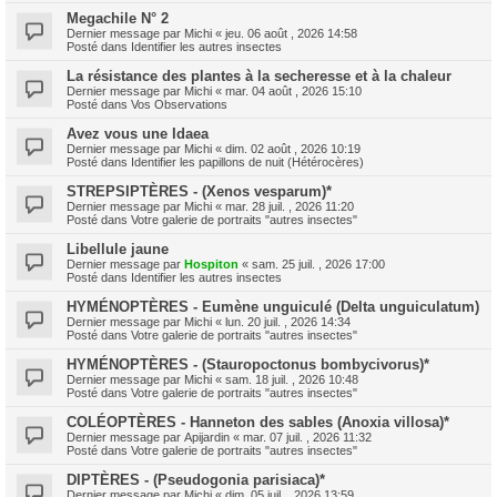
Megachile N° 2
Dernier message par
Michi
«
jeu. 06 août , 2026 14:58
Posté dans
Identifier les autres insectes
La résistance des plantes à la secheresse et à la chaleur
Dernier message par
Michi
«
mar. 04 août , 2026 15:10
Posté dans
Vos Observations
Avez vous une Idaea
Dernier message par
Michi
«
dim. 02 août , 2026 10:19
Posté dans
Identifier les papillons de nuit (Hétérocères)
STREPSIPTÈRES - (Xenos vesparum)*
Dernier message par
Michi
«
mar. 28 juil. , 2026 11:20
Posté dans
Votre galerie de portraits "autres insectes"
Libellule jaune
Dernier message par
Hospiton
«
sam. 25 juil. , 2026 17:00
Posté dans
Identifier les autres insectes
HYMÉNOPTÈRES - Eumène unguiculé (Delta unguiculatum)
Dernier message par
Michi
«
lun. 20 juil. , 2026 14:34
Posté dans
Votre galerie de portraits "autres insectes"
HYMÉNOPTÈRES - (Stauropoctonus bombycivorus)*
Dernier message par
Michi
«
sam. 18 juil. , 2026 10:48
Posté dans
Votre galerie de portraits "autres insectes"
COLÉOPTÈRES - Hanneton des sables (Anoxia villosa)*
Dernier message par
Apijardin
«
mar. 07 juil. , 2026 11:32
Posté dans
Votre galerie de portraits "autres insectes"
DIPTÈRES - (Pseudogonia parisiaca)*
Dernier message par
Michi
«
dim. 05 juil. , 2026 13:59