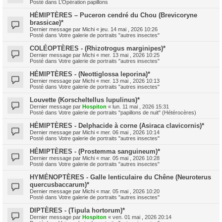
Posté dans
L’Opération papillons
HÉMIPTÈRES – Puceron cendré du Chou (Brevicoryne
brassicae)*
Dernier message par
Michi
«
jeu. 14 mai , 2026 10:26
Posté dans
Votre galerie de portraits "autres insectes"
COLÉOPTÈRES - (Rhizotrogus marginipes)*
Dernier message par
Michi
«
mer. 13 mai , 2026 10:25
Posté dans
Votre galerie de portraits "autres insectes"
HÉMIPTÈRES - (Neottiglossa leporina)*
Dernier message par
Michi
«
mer. 13 mai , 2026 10:13
Posté dans
Votre galerie de portraits "autres insectes"
Louvette (Korscheltellus lupulinus)*
Dernier message par
Hospiton
«
lun. 11 mai , 2026 15:31
Posté dans
Votre galerie de portraits "papillons de nuit" (Hétérocères)
HÉMIPTÈRES - Delphacide à corne (Asiraca clavicornis)*
Dernier message par
Michi
«
mer. 06 mai , 2026 10:14
Posté dans
Votre galerie de portraits "autres insectes"
HÉMIPTÈRES - (Prostemma sanguineum)*
Dernier message par
Michi
«
mar. 05 mai , 2026 10:28
Posté dans
Votre galerie de portraits "autres insectes"
HYMÉNOPTÈRES - Galle lenticulaire du Chêne (Neuroterus
quercusbaccarum)*
Dernier message par
Michi
«
mar. 05 mai , 2026 10:20
Posté dans
Votre galerie de portraits "autres insectes"
DIPTÈRES - (Tipula hortorum)*
Dernier message par
Hospiton
«
ven. 01 mai , 2026 20:14