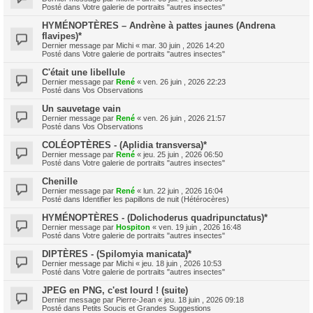
Posté dans
Votre galerie de portraits "autres insectes"
HYMÉNOPTÈRES – Andrène à pattes jaunes (Andrena
flavipes)*
Dernier message par
Michi
«
mar. 30 juin , 2026 14:20
Posté dans
Votre galerie de portraits "autres insectes"
C'était une libellule
Dernier message par
René
«
ven. 26 juin , 2026 22:23
Posté dans
Vos Observations
Un sauvetage vain
Dernier message par
René
«
ven. 26 juin , 2026 21:57
Posté dans
Vos Observations
COLÉOPTÈRES - (Aplidia transversa)*
Dernier message par
René
«
jeu. 25 juin , 2026 06:50
Posté dans
Votre galerie de portraits "autres insectes"
Chenille
Dernier message par
René
«
lun. 22 juin , 2026 16:04
Posté dans
Identifier les papillons de nuit (Hétérocères)
HYMÉNOPTÈRES - (Dolichoderus quadripunctatus)*
Dernier message par
Hospiton
«
ven. 19 juin , 2026 16:48
Posté dans
Votre galerie de portraits "autres insectes"
DIPTÈRES - (Spilomyia manicata)*
Dernier message par
Michi
«
jeu. 18 juin , 2026 10:53
Posté dans
Votre galerie de portraits "autres insectes"
JPEG en PNG, c'est lourd ! (suite)
Dernier message par
Pierre-Jean
«
jeu. 18 juin , 2026 09:18
Posté dans
Petits Soucis et Grandes Suggestions