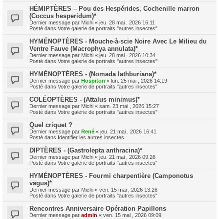
HÉMIPTÈRES – Pou des Hespérides, Cochenille marron
(Coccus hesperidum)*
Dernier message par
Michi
«
jeu. 28 mai , 2026 16:11
Posté dans
Votre galerie de portraits "autres insectes"
HYMÉNOPTÈRES - Mouche-à-scie Noire Avec Le Milieu du
Ventre Fauve (Macrophya annulata)*
Dernier message par
Michi
«
jeu. 28 mai , 2026 10:34
Posté dans
Votre galerie de portraits "autres insectes"
HYMÉNOPTÈRES - (Nomada lathburiana)*
Dernier message par
Hospiton
«
lun. 25 mai , 2026 14:19
Posté dans
Votre galerie de portraits "autres insectes"
COLÉOPTÈRES - (Attalus minimus)*
Dernier message par
Michi
«
sam. 23 mai , 2026 15:27
Posté dans
Votre galerie de portraits "autres insectes"
Quel criquet ?
Dernier message par
René
«
jeu. 21 mai , 2026 16:41
Posté dans
Identifier les autres insectes
DIPTÈRES - (Gastrolepta anthracina)*
Dernier message par
Michi
«
jeu. 21 mai , 2026 09:26
Posté dans
Votre galerie de portraits "autres insectes"
HYMÉNOPTÈRES - Fourmi charpentière (Camponotus
vagus)*
Dernier message par
Michi
«
ven. 15 mai , 2026 13:26
Posté dans
Votre galerie de portraits "autres insectes"
Rencontres Anniversaire Opération Papillons
Dernier message par
admin
«
ven. 15 mai , 2026 09:09