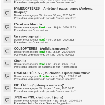
Posté dans
Votre galerie de portraits "autres insectes"
HYMÉNOPTÈRES – Andrène à pattes jaunes (Andrena
flavipes)*
Dernier message par
Michi
«
mar. 30 juin , 2026 14:20
Posté dans
Votre galerie de portraits "autres insectes"
C'était une libellule
Dernier message par
René
«
ven. 26 juin , 2026 22:23
Posté dans
Vos Observations
Un sauvetage vain
Dernier message par
René
«
ven. 26 juin , 2026 21:57
Posté dans
Vos Observations
COLÉOPTÈRES - (Aplidia transversa)*
Dernier message par
René
«
jeu. 25 juin , 2026 06:50
Posté dans
Votre galerie de portraits "autres insectes"
Chenille
Dernier message par
René
«
lun. 22 juin , 2026 16:04
Posté dans
Identifier les papillons de nuit (Hétérocères)
HYMÉNOPTÈRES - (Dolichoderus quadripunctatus)*
Dernier message par
Hospiton
«
ven. 19 juin , 2026 16:48
Posté dans
Votre galerie de portraits "autres insectes"
DIPTÈRES - (Spilomyia manicata)*
Dernier message par
Michi
«
jeu. 18 juin , 2026 10:53
Posté dans
Votre galerie de portraits "autres insectes"
JPEG en PNG, c'est lourd ! (suite)
Dernier message par
Pierre-Jean
«
jeu. 18 juin , 2026 09:18
Posté dans
Petits Soucis et Grandes Suggestions