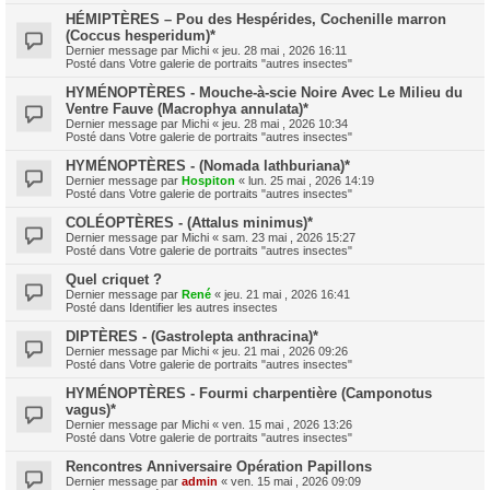
HÉMIPTÈRES – Pou des Hespérides, Cochenille marron
(Coccus hesperidum)*
Dernier message par
Michi
«
jeu. 28 mai , 2026 16:11
Posté dans
Votre galerie de portraits "autres insectes"
HYMÉNOPTÈRES - Mouche-à-scie Noire Avec Le Milieu du
Ventre Fauve (Macrophya annulata)*
Dernier message par
Michi
«
jeu. 28 mai , 2026 10:34
Posté dans
Votre galerie de portraits "autres insectes"
HYMÉNOPTÈRES - (Nomada lathburiana)*
Dernier message par
Hospiton
«
lun. 25 mai , 2026 14:19
Posté dans
Votre galerie de portraits "autres insectes"
COLÉOPTÈRES - (Attalus minimus)*
Dernier message par
Michi
«
sam. 23 mai , 2026 15:27
Posté dans
Votre galerie de portraits "autres insectes"
Quel criquet ?
Dernier message par
René
«
jeu. 21 mai , 2026 16:41
Posté dans
Identifier les autres insectes
DIPTÈRES - (Gastrolepta anthracina)*
Dernier message par
Michi
«
jeu. 21 mai , 2026 09:26
Posté dans
Votre galerie de portraits "autres insectes"
HYMÉNOPTÈRES - Fourmi charpentière (Camponotus
vagus)*
Dernier message par
Michi
«
ven. 15 mai , 2026 13:26
Posté dans
Votre galerie de portraits "autres insectes"
Rencontres Anniversaire Opération Papillons
Dernier message par
admin
«
ven. 15 mai , 2026 09:09