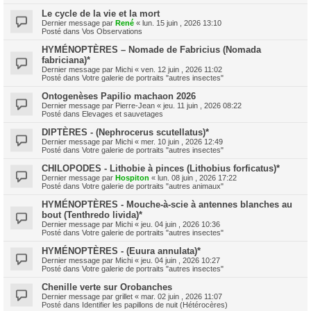
Le cycle de la vie et la mort
Dernier message par
René
«
lun. 15 juin , 2026 13:10
Posté dans
Vos Observations
HYMÉNOPTÈRES – Nomade de Fabricius (Nomada
fabriciana)*
Dernier message par
Michi
«
ven. 12 juin , 2026 11:02
Posté dans
Votre galerie de portraits "autres insectes"
Ontogenèses Papilio machaon 2026
Dernier message par
Pierre-Jean
«
jeu. 11 juin , 2026 08:22
Posté dans
Elevages et sauvetages
DIPTÈRES - (Nephrocerus scutellatus)*
Dernier message par
Michi
«
mer. 10 juin , 2026 12:49
Posté dans
Votre galerie de portraits "autres insectes"
CHILOPODES - Lithobie à pinces (Lithobius forficatus)*
Dernier message par
Hospiton
«
lun. 08 juin , 2026 17:22
Posté dans
Votre galerie de portraits "autres animaux"
HYMÉNOPTÈRES - Mouche-à-scie à antennes blanches au
bout (Tenthredo livida)*
Dernier message par
Michi
«
jeu. 04 juin , 2026 10:36
Posté dans
Votre galerie de portraits "autres insectes"
HYMÉNOPTÈRES - (Euura annulata)*
Dernier message par
Michi
«
jeu. 04 juin , 2026 10:27
Posté dans
Votre galerie de portraits "autres insectes"
Chenille verte sur Orobanches
Dernier message par
grillet
«
mar. 02 juin , 2026 11:07
Posté dans
Identifier les papillons de nuit (Hétérocères)