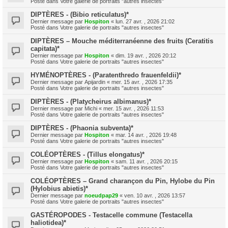
Posté dans
Votre galerie de portraits "autres insectes"
DIPTÈRES - (Bibio reticulatus)*
Dernier message par
Hospiton
«
lun. 27 avr. , 2026 21:02
Posté dans
Votre galerie de portraits "autres insectes"
DIPTÈRES – Mouche méditerranéenne des fruits (Ceratitis
capitata)*
Dernier message par
Hospiton
«
dim. 19 avr. , 2026 20:12
Posté dans
Votre galerie de portraits "autres insectes"
HYMÉNOPTÈRES - (Paratenthredo frauenfeldii)*
Dernier message par
Apijardin
«
mer. 15 avr. , 2026 17:35
Posté dans
Votre galerie de portraits "autres insectes"
DIPTÈRES - (Platycheirus albimanus)*
Dernier message par
Michi
«
mer. 15 avr. , 2026 11:53
Posté dans
Votre galerie de portraits "autres insectes"
DIPTÈRES - (Phaonia subventa)*
Dernier message par
Hospiton
«
mar. 14 avr. , 2026 19:48
Posté dans
Votre galerie de portraits "autres insectes"
COLÉOPTÈRES - (Tillus elongatus)*
Dernier message par
Hospiton
«
sam. 11 avr. , 2026 20:15
Posté dans
Votre galerie de portraits "autres insectes"
COLÉOPTÈRES – Grand charançon du Pin, Hylobe du Pin
(Hylobius abietis)*
Dernier message par
noeudpap29
«
ven. 10 avr. , 2026 13:57
Posté dans
Votre galerie de portraits "autres insectes"
GASTÉROPODES - Testacelle commune (Testacella
haliotidea)*