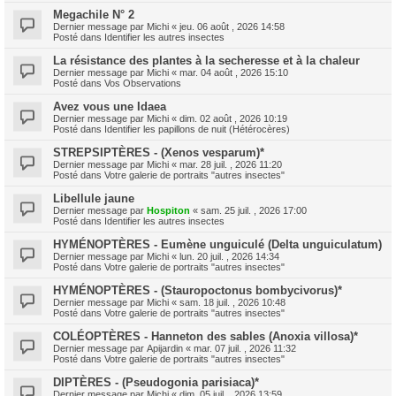
Megachile N° 2
Dernier message par
Michi
«
jeu. 06 août , 2026 14:58
Posté dans
Identifier les autres insectes
La résistance des plantes à la secheresse et à la chaleur
Dernier message par
Michi
«
mar. 04 août , 2026 15:10
Posté dans
Vos Observations
Avez vous une Idaea
Dernier message par
Michi
«
dim. 02 août , 2026 10:19
Posté dans
Identifier les papillons de nuit (Hétérocères)
STREPSIPTÈRES - (Xenos vesparum)*
Dernier message par
Michi
«
mar. 28 juil. , 2026 11:20
Posté dans
Votre galerie de portraits "autres insectes"
Libellule jaune
Dernier message par
Hospiton
«
sam. 25 juil. , 2026 17:00
Posté dans
Identifier les autres insectes
HYMÉNOPTÈRES - Eumène unguiculé (Delta unguiculatum)
Dernier message par
Michi
«
lun. 20 juil. , 2026 14:34
Posté dans
Votre galerie de portraits "autres insectes"
HYMÉNOPTÈRES - (Stauropoctonus bombycivorus)*
Dernier message par
Michi
«
sam. 18 juil. , 2026 10:48
Posté dans
Votre galerie de portraits "autres insectes"
COLÉOPTÈRES - Hanneton des sables (Anoxia villosa)*
Dernier message par
Apijardin
«
mar. 07 juil. , 2026 11:32
Posté dans
Votre galerie de portraits "autres insectes"
DIPTÈRES - (Pseudogonia parisiaca)*
Dernier message par
Michi
«
dim. 05 juil. , 2026 13:59