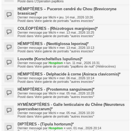
Posté dans
L’Opération papillons
HÉMIPTÈRES – Puceron cendré du Chou (Brevicoryne
brassicae)*
Dernier message par
Michi
«
jeu. 14 mai , 2026 10:26
Posté dans
Votre galerie de portraits "autres insectes"
COLÉOPTÈRES - (Rhizotrogus marginipes)*
Dernier message par
Michi
«
mer. 13 mai , 2026 10:25
Posté dans
Votre galerie de portraits "autres insectes"
HÉMIPTÈRES - (Neottiglossa leporina)*
Dernier message par
Michi
«
mer. 13 mai , 2026 10:13
Posté dans
Votre galerie de portraits "autres insectes"
Louvette (Korscheltellus lupulinus)*
Dernier message par
Hospiton
«
lun. 11 mai , 2026 15:31
Posté dans
Votre galerie de portraits "papillons de nuit" (Hétérocères)
HÉMIPTÈRES - Delphacide à corne (Asiraca clavicornis)*
Dernier message par
Michi
«
mer. 06 mai , 2026 10:14
Posté dans
Votre galerie de portraits "autres insectes"
HÉMIPTÈRES - (Prostemma sanguineum)*
Dernier message par
Michi
«
mar. 05 mai , 2026 10:28
Posté dans
Votre galerie de portraits "autres insectes"
HYMÉNOPTÈRES - Galle lenticulaire du Chêne (Neuroterus
quercusbaccarum)*
Dernier message par
Michi
«
mar. 05 mai , 2026 10:20
Posté dans
Votre galerie de portraits "autres insectes"
DIPTÈRES - (Tipula hortorum)*
Dernier message par
Hospiton
«
ven. 01 mai , 2026 20:14