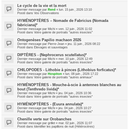
Le cycle de la vie et la mort
Dernier message par
René
«
lun. 15 juin , 2026 13:10
Posté dans
Vos Observations
HYMÉNOPTÈRES – Nomade de Fabricius (Nomada
fabriciana)*
Dernier message par
Michi
«
ven. 12 juin , 2026 11:02
Posté dans
Votre galerie de portraits "autres insectes"
Ontogenèses Papilio machaon 2026
Dernier message par
Pierre-Jean
«
jeu. 11 juin , 2026 08:22
Posté dans
Elevages et sauvetages
DIPTÈRES - (Nephrocerus scutellatus)*
Dernier message par
Michi
«
mer. 10 juin , 2026 12:49
Posté dans
Votre galerie de portraits "autres insectes"
CHILOPODES - Lithobie à pinces (Lithobius forficatus)*
Dernier message par
Hospiton
«
lun. 08 juin , 2026 17:22
Posté dans
Votre galerie de portraits "autres animaux"
HYMÉNOPTÈRES - Mouche-à-scie à antennes blanches au
bout (Tenthredo livida)*
Dernier message par
Michi
«
jeu. 04 juin , 2026 10:36
Posté dans
Votre galerie de portraits "autres insectes"
HYMÉNOPTÈRES - (Euura annulata)*
Dernier message par
Michi
«
jeu. 04 juin , 2026 10:27
Posté dans
Votre galerie de portraits "autres insectes"
Chenille verte sur Orobanches
Dernier message par
grillet
«
mar. 02 juin , 2026 11:07
Posté dans
Identifier les papillons de nuit (Hétérocères)