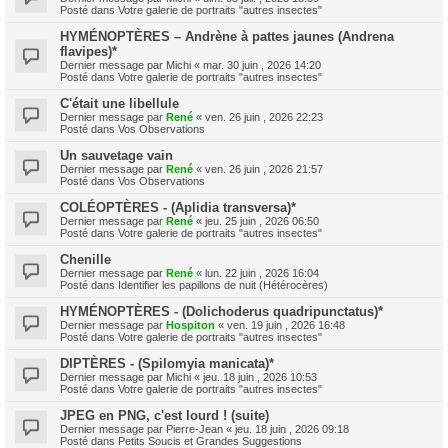
Posté dans
Votre galerie de portraits "autres insectes"
HYMÉNOPTÈRES – Andrène à pattes jaunes (Andrena
flavipes)*
Dernier message par
Michi
«
mar. 30 juin , 2026 14:20
Posté dans
Votre galerie de portraits "autres insectes"
C'était une libellule
Dernier message par
René
«
ven. 26 juin , 2026 22:23
Posté dans
Vos Observations
Un sauvetage vain
Dernier message par
René
«
ven. 26 juin , 2026 21:57
Posté dans
Vos Observations
COLÉOPTÈRES - (Aplidia transversa)*
Dernier message par
René
«
jeu. 25 juin , 2026 06:50
Posté dans
Votre galerie de portraits "autres insectes"
Chenille
Dernier message par
René
«
lun. 22 juin , 2026 16:04
Posté dans
Identifier les papillons de nuit (Hétérocères)
HYMÉNOPTÈRES - (Dolichoderus quadripunctatus)*
Dernier message par
Hospiton
«
ven. 19 juin , 2026 16:48
Posté dans
Votre galerie de portraits "autres insectes"
DIPTÈRES - (Spilomyia manicata)*
Dernier message par
Michi
«
jeu. 18 juin , 2026 10:53
Posté dans
Votre galerie de portraits "autres insectes"
JPEG en PNG, c'est lourd ! (suite)
Dernier message par
Pierre-Jean
«
jeu. 18 juin , 2026 09:18
Posté dans
Petits Soucis et Grandes Suggestions