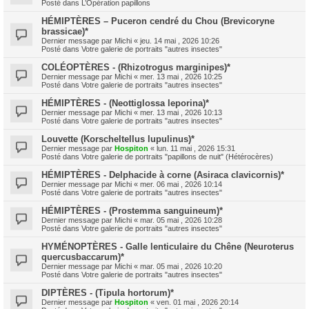
Posté dans
L’Opération papillons
HÉMIPTÈRES – Puceron cendré du Chou (Brevicoryne
brassicae)*
Dernier message par
Michi
«
jeu. 14 mai , 2026 10:26
Posté dans
Votre galerie de portraits "autres insectes"
COLÉOPTÈRES - (Rhizotrogus marginipes)*
Dernier message par
Michi
«
mer. 13 mai , 2026 10:25
Posté dans
Votre galerie de portraits "autres insectes"
HÉMIPTÈRES - (Neottiglossa leporina)*
Dernier message par
Michi
«
mer. 13 mai , 2026 10:13
Posté dans
Votre galerie de portraits "autres insectes"
Louvette (Korscheltellus lupulinus)*
Dernier message par
Hospiton
«
lun. 11 mai , 2026 15:31
Posté dans
Votre galerie de portraits "papillons de nuit" (Hétérocères)
HÉMIPTÈRES - Delphacide à corne (Asiraca clavicornis)*
Dernier message par
Michi
«
mer. 06 mai , 2026 10:14
Posté dans
Votre galerie de portraits "autres insectes"
HÉMIPTÈRES - (Prostemma sanguineum)*
Dernier message par
Michi
«
mar. 05 mai , 2026 10:28
Posté dans
Votre galerie de portraits "autres insectes"
HYMÉNOPTÈRES - Galle lenticulaire du Chêne (Neuroterus
quercusbaccarum)*
Dernier message par
Michi
«
mar. 05 mai , 2026 10:20
Posté dans
Votre galerie de portraits "autres insectes"
DIPTÈRES - (Tipula hortorum)*
Dernier message par
Hospiton
«
ven. 01 mai , 2026 20:14