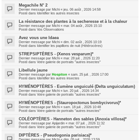
Megachile N° 2
Dernier message par
Michi
«
jeu. 06 août , 2026 14:58
Posté dans
Identifier les autres insectes
La résistance des plantes à la secheresse et à la chaleur
Dernier message par
Michi
«
mar. 04 août , 2026 15:10
Posté dans
Vos Observations
Avez vous une Idaea
Dernier message par
Michi
«
dim. 02 août , 2026 10:19
Posté dans
Identifier les papillons de nuit (Hétérocères)
STREPSIPTÈRES - (Xenos vesparum)*
Dernier message par
Michi
«
mar. 28 juil. , 2026 11:20
Posté dans
Votre galerie de portraits "autres insectes"
Libellule jaune
Dernier message par
Hospiton
«
sam. 25 juil. , 2026 17:00
Posté dans
Identifier les autres insectes
HYMÉNOPTÈRES - Eumène unguiculé (Delta unguiculatum)
Dernier message par
Michi
«
lun. 20 juil. , 2026 14:34
Posté dans
Votre galerie de portraits "autres insectes"
HYMÉNOPTÈRES - (Stauropoctonus bombycivorus)*
Dernier message par
Michi
«
sam. 18 juil. , 2026 10:48
Posté dans
Votre galerie de portraits "autres insectes"
COLÉOPTÈRES - Hanneton des sables (Anoxia villosa)*
Dernier message par
Apijardin
«
mar. 07 juil. , 2026 11:32
Posté dans
Votre galerie de portraits "autres insectes"
DIPTÈRES - (Pseudogonia parisiaca)*
Dernier message par
Michi
«
dim. 05 juil. , 2026 13:59