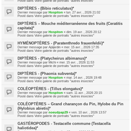
Posté dans
Votre galerie de portraits "autres insectes"
DIPTÈRES - (Bibio reticulatus)*
Dernier message par
Hospiton
«
lun. 27 avr. , 2026 21:02
Posté dans
Votre galerie de portraits "autres insectes"
DIPTÈRES – Mouche méditerranéenne des fruits (Ceratitis
capitata)*
Dernier message par
Hospiton
«
dim. 19 avr. , 2026 20:12
Posté dans
Votre galerie de portraits "autres insectes"
HYMÉNOPTÈRES - (Paratenthredo frauenfeldii)*
Dernier message par
Apijardin
«
mer. 15 avr. , 2026 17:35
Posté dans
Votre galerie de portraits "autres insectes"
DIPTÈRES - (Platycheirus albimanus)*
Dernier message par
Michi
«
mer. 15 avr. , 2026 11:53
Posté dans
Votre galerie de portraits "autres insectes"
DIPTÈRES - (Phaonia subventa)*
Dernier message par
Hospiton
«
mar. 14 avr. , 2026 19:48
Posté dans
Votre galerie de portraits "autres insectes"
COLÉOPTÈRES - (Tillus elongatus)*
Dernier message par
Hospiton
«
sam. 11 avr. , 2026 20:15
Posté dans
Votre galerie de portraits "autres insectes"
COLÉOPTÈRES – Grand charançon du Pin, Hylobe du Pin
(Hylobius abietis)*
Dernier message par
noeudpap29
«
ven. 10 avr. , 2026 13:57
Posté dans
Votre galerie de portraits "autres insectes"
GASTÉROPODES - Testacelle commune (Testacella
haliotidea)*