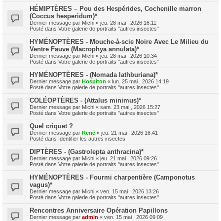
HÉMIPTÈRES – Pou des Hespérides, Cochenille marron
(Coccus hesperidum)*
Dernier message par
Michi
«
jeu. 28 mai , 2026 16:11
Posté dans
Votre galerie de portraits "autres insectes"
HYMÉNOPTÈRES - Mouche-à-scie Noire Avec Le Milieu du
Ventre Fauve (Macrophya annulata)*
Dernier message par
Michi
«
jeu. 28 mai , 2026 10:34
Posté dans
Votre galerie de portraits "autres insectes"
HYMÉNOPTÈRES - (Nomada lathburiana)*
Dernier message par
Hospiton
«
lun. 25 mai , 2026 14:19
Posté dans
Votre galerie de portraits "autres insectes"
COLÉOPTÈRES - (Attalus minimus)*
Dernier message par
Michi
«
sam. 23 mai , 2026 15:27
Posté dans
Votre galerie de portraits "autres insectes"
Quel criquet ?
Dernier message par
René
«
jeu. 21 mai , 2026 16:41
Posté dans
Identifier les autres insectes
DIPTÈRES - (Gastrolepta anthracina)*
Dernier message par
Michi
«
jeu. 21 mai , 2026 09:26
Posté dans
Votre galerie de portraits "autres insectes"
HYMÉNOPTÈRES - Fourmi charpentière (Camponotus
vagus)*
Dernier message par
Michi
«
ven. 15 mai , 2026 13:26
Posté dans
Votre galerie de portraits "autres insectes"
Rencontres Anniversaire Opération Papillons
Dernier message par
admin
«
ven. 15 mai , 2026 09:09