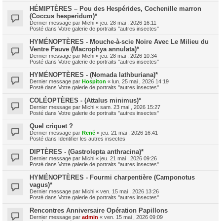
HÉMIPTÈRES – Pou des Hespérides, Cochenille marron
(Coccus hesperidum)*
Dernier message par
Michi
«
jeu. 28 mai , 2026 16:11
Posté dans
Votre galerie de portraits "autres insectes"
HYMÉNOPTÈRES - Mouche-à-scie Noire Avec Le Milieu du
Ventre Fauve (Macrophya annulata)*
Dernier message par
Michi
«
jeu. 28 mai , 2026 10:34
Posté dans
Votre galerie de portraits "autres insectes"
HYMÉNOPTÈRES - (Nomada lathburiana)*
Dernier message par
Hospiton
«
lun. 25 mai , 2026 14:19
Posté dans
Votre galerie de portraits "autres insectes"
COLÉOPTÈRES - (Attalus minimus)*
Dernier message par
Michi
«
sam. 23 mai , 2026 15:27
Posté dans
Votre galerie de portraits "autres insectes"
Quel criquet ?
Dernier message par
René
«
jeu. 21 mai , 2026 16:41
Posté dans
Identifier les autres insectes
DIPTÈRES - (Gastrolepta anthracina)*
Dernier message par
Michi
«
jeu. 21 mai , 2026 09:26
Posté dans
Votre galerie de portraits "autres insectes"
HYMÉNOPTÈRES - Fourmi charpentière (Camponotus
vagus)*
Dernier message par
Michi
«
ven. 15 mai , 2026 13:26
Posté dans
Votre galerie de portraits "autres insectes"
Rencontres Anniversaire Opération Papillons
Dernier message par
admin
«
ven. 15 mai , 2026 09:09