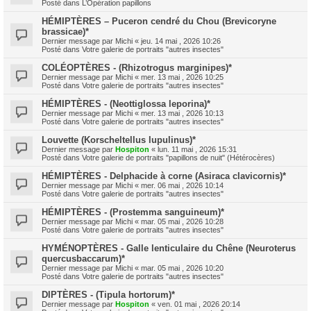
Posté dans
L’Opération papillons
HÉMIPTÈRES – Puceron cendré du Chou (Brevicoryne
brassicae)*
Dernier message par
Michi
«
jeu. 14 mai , 2026 10:26
Posté dans
Votre galerie de portraits "autres insectes"
COLÉOPTÈRES - (Rhizotrogus marginipes)*
Dernier message par
Michi
«
mer. 13 mai , 2026 10:25
Posté dans
Votre galerie de portraits "autres insectes"
HÉMIPTÈRES - (Neottiglossa leporina)*
Dernier message par
Michi
«
mer. 13 mai , 2026 10:13
Posté dans
Votre galerie de portraits "autres insectes"
Louvette (Korscheltellus lupulinus)*
Dernier message par
Hospiton
«
lun. 11 mai , 2026 15:31
Posté dans
Votre galerie de portraits "papillons de nuit" (Hétérocères)
HÉMIPTÈRES - Delphacide à corne (Asiraca clavicornis)*
Dernier message par
Michi
«
mer. 06 mai , 2026 10:14
Posté dans
Votre galerie de portraits "autres insectes"
HÉMIPTÈRES - (Prostemma sanguineum)*
Dernier message par
Michi
«
mar. 05 mai , 2026 10:28
Posté dans
Votre galerie de portraits "autres insectes"
HYMÉNOPTÈRES - Galle lenticulaire du Chêne (Neuroterus
quercusbaccarum)*
Dernier message par
Michi
«
mar. 05 mai , 2026 10:20
Posté dans
Votre galerie de portraits "autres insectes"
DIPTÈRES - (Tipula hortorum)*
Dernier message par
Hospiton
«
ven. 01 mai , 2026 20:14