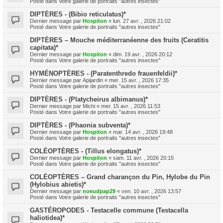
Posté dans
Votre galerie de portraits "autres insectes"
DIPTÈRES - (Bibio reticulatus)*
Dernier message par
Hospiton
«
lun. 27 avr. , 2026 21:02
Posté dans
Votre galerie de portraits "autres insectes"
DIPTÈRES – Mouche méditerranéenne des fruits (Ceratitis
capitata)*
Dernier message par
Hospiton
«
dim. 19 avr. , 2026 20:12
Posté dans
Votre galerie de portraits "autres insectes"
HYMÉNOPTÈRES - (Paratenthredo frauenfeldii)*
Dernier message par
Apijardin
«
mer. 15 avr. , 2026 17:35
Posté dans
Votre galerie de portraits "autres insectes"
DIPTÈRES - (Platycheirus albimanus)*
Dernier message par
Michi
«
mer. 15 avr. , 2026 11:53
Posté dans
Votre galerie de portraits "autres insectes"
DIPTÈRES - (Phaonia subventa)*
Dernier message par
Hospiton
«
mar. 14 avr. , 2026 19:48
Posté dans
Votre galerie de portraits "autres insectes"
COLÉOPTÈRES - (Tillus elongatus)*
Dernier message par
Hospiton
«
sam. 11 avr. , 2026 20:15
Posté dans
Votre galerie de portraits "autres insectes"
COLÉOPTÈRES – Grand charançon du Pin, Hylobe du Pin
(Hylobius abietis)*
Dernier message par
noeudpap29
«
ven. 10 avr. , 2026 13:57
Posté dans
Votre galerie de portraits "autres insectes"
GASTÉROPODES - Testacelle commune (Testacella
haliotidea)*