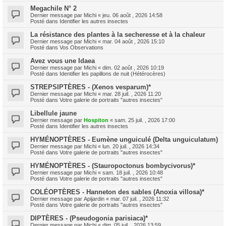
Megachile N° 2
Dernier message par
Michi
«
jeu. 06 août , 2026 14:58
Posté dans
Identifier les autres insectes
La résistance des plantes à la secheresse et à la chaleur
Dernier message par
Michi
«
mar. 04 août , 2026 15:10
Posté dans
Vos Observations
Avez vous une Idaea
Dernier message par
Michi
«
dim. 02 août , 2026 10:19
Posté dans
Identifier les papillons de nuit (Hétérocères)
STREPSIPTÈRES - (Xenos vesparum)*
Dernier message par
Michi
«
mar. 28 juil. , 2026 11:20
Posté dans
Votre galerie de portraits "autres insectes"
Libellule jaune
Dernier message par
Hospiton
«
sam. 25 juil. , 2026 17:00
Posté dans
Identifier les autres insectes
HYMÉNOPTÈRES - Eumène unguiculé (Delta unguiculatum)
Dernier message par
Michi
«
lun. 20 juil. , 2026 14:34
Posté dans
Votre galerie de portraits "autres insectes"
HYMÉNOPTÈRES - (Stauropoctonus bombycivorus)*
Dernier message par
Michi
«
sam. 18 juil. , 2026 10:48
Posté dans
Votre galerie de portraits "autres insectes"
COLÉOPTÈRES - Hanneton des sables (Anoxia villosa)*
Dernier message par
Apijardin
«
mar. 07 juil. , 2026 11:32
Posté dans
Votre galerie de portraits "autres insectes"
DIPTÈRES - (Pseudogonia parisiaca)*
Dernier message par
Michi
«
dim. 05 juil. , 2026 13:59