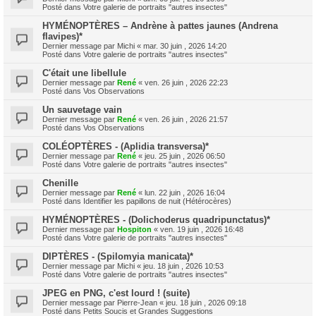
Posté dans
Votre galerie de portraits "autres insectes"
HYMÉNOPTÈRES – Andrène à pattes jaunes (Andrena
flavipes)*
Dernier message par
Michi
«
mar. 30 juin , 2026 14:20
Posté dans
Votre galerie de portraits "autres insectes"
C'était une libellule
Dernier message par
René
«
ven. 26 juin , 2026 22:23
Posté dans
Vos Observations
Un sauvetage vain
Dernier message par
René
«
ven. 26 juin , 2026 21:57
Posté dans
Vos Observations
COLÉOPTÈRES - (Aplidia transversa)*
Dernier message par
René
«
jeu. 25 juin , 2026 06:50
Posté dans
Votre galerie de portraits "autres insectes"
Chenille
Dernier message par
René
«
lun. 22 juin , 2026 16:04
Posté dans
Identifier les papillons de nuit (Hétérocères)
HYMÉNOPTÈRES - (Dolichoderus quadripunctatus)*
Dernier message par
Hospiton
«
ven. 19 juin , 2026 16:48
Posté dans
Votre galerie de portraits "autres insectes"
DIPTÈRES - (Spilomyia manicata)*
Dernier message par
Michi
«
jeu. 18 juin , 2026 10:53
Posté dans
Votre galerie de portraits "autres insectes"
JPEG en PNG, c'est lourd ! (suite)
Dernier message par
Pierre-Jean
«
jeu. 18 juin , 2026 09:18
Posté dans
Petits Soucis et Grandes Suggestions