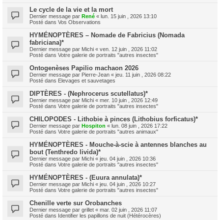
Le cycle de la vie et la mort
Dernier message par
René
«
lun. 15 juin , 2026 13:10
Posté dans
Vos Observations
HYMÉNOPTÈRES – Nomade de Fabricius (Nomada
fabriciana)*
Dernier message par
Michi
«
ven. 12 juin , 2026 11:02
Posté dans
Votre galerie de portraits "autres insectes"
Ontogenèses Papilio machaon 2026
Dernier message par
Pierre-Jean
«
jeu. 11 juin , 2026 08:22
Posté dans
Elevages et sauvetages
DIPTÈRES - (Nephrocerus scutellatus)*
Dernier message par
Michi
«
mer. 10 juin , 2026 12:49
Posté dans
Votre galerie de portraits "autres insectes"
CHILOPODES - Lithobie à pinces (Lithobius forficatus)*
Dernier message par
Hospiton
«
lun. 08 juin , 2026 17:22
Posté dans
Votre galerie de portraits "autres animaux"
HYMÉNOPTÈRES - Mouche-à-scie à antennes blanches au
bout (Tenthredo livida)*
Dernier message par
Michi
«
jeu. 04 juin , 2026 10:36
Posté dans
Votre galerie de portraits "autres insectes"
HYMÉNOPTÈRES - (Euura annulata)*
Dernier message par
Michi
«
jeu. 04 juin , 2026 10:27
Posté dans
Votre galerie de portraits "autres insectes"
Chenille verte sur Orobanches
Dernier message par
grillet
«
mar. 02 juin , 2026 11:07
Posté dans
Identifier les papillons de nuit (Hétérocères)