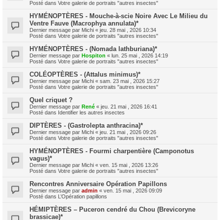
Posté dans
Votre galerie de portraits "autres insectes"
HYMÉNOPTÈRES - Mouche-à-scie Noire Avec Le Milieu du
Ventre Fauve (Macrophya annulata)*
Dernier message par
Michi
«
jeu. 28 mai , 2026 10:34
Posté dans
Votre galerie de portraits "autres insectes"
HYMÉNOPTÈRES - (Nomada lathburiana)*
Dernier message par
Hospiton
«
lun. 25 mai , 2026 14:19
Posté dans
Votre galerie de portraits "autres insectes"
COLÉOPTÈRES - (Attalus minimus)*
Dernier message par
Michi
«
sam. 23 mai , 2026 15:27
Posté dans
Votre galerie de portraits "autres insectes"
Quel criquet ?
Dernier message par
René
«
jeu. 21 mai , 2026 16:41
Posté dans
Identifier les autres insectes
DIPTÈRES - (Gastrolepta anthracina)*
Dernier message par
Michi
«
jeu. 21 mai , 2026 09:26
Posté dans
Votre galerie de portraits "autres insectes"
HYMÉNOPTÈRES - Fourmi charpentière (Camponotus
vagus)*
Dernier message par
Michi
«
ven. 15 mai , 2026 13:26
Posté dans
Votre galerie de portraits "autres insectes"
Rencontres Anniversaire Opération Papillons
Dernier message par
admin
«
ven. 15 mai , 2026 09:09
Posté dans
L’Opération papillons
HÉMIPTÈRES – Puceron cendré du Chou (Brevicoryne
brassicae)*