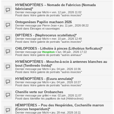
HYMÉNOPTÈRES – Nomade de Fabricius (Nomada
fabriciana)*
Dernier message par
Michi
«
ven. 12 juin , 2026 11:02
Posté dans
Votre galerie de portraits "autres insectes"
Ontogenèses Papilio machaon 2026
Dernier message par
Pierre-Jean
«
jeu. 11 juin , 2026 08:22
Posté dans
Elevages et sauvetages
DIPTÈRES - (Nephrocerus scutellatus)*
Dernier message par
Michi
«
mer. 10 juin , 2026 12:49
Posté dans
Votre galerie de portraits "autres insectes"
CHILOPODES - Lithobie à pinces (Lithobius forficatus)*
Dernier message par
Hospiton
«
lun. 08 juin , 2026 17:22
Posté dans
Votre galerie de portraits "autres animaux"
HYMÉNOPTÈRES - Mouche-à-scie à antennes blanches au
bout (Tenthredo livida)*
Dernier message par
Michi
«
jeu. 04 juin , 2026 10:36
Posté dans
Votre galerie de portraits "autres insectes"
HYMÉNOPTÈRES - (Euura annulata)*
Dernier message par
Michi
«
jeu. 04 juin , 2026 10:27
Posté dans
Votre galerie de portraits "autres insectes"
Chenille verte sur Orobanches
Dernier message par
grillet
«
mar. 02 juin , 2026 11:07
Posté dans
Identifier les papillons de nuit (Hétérocères)
HÉMIPTÈRES – Pou des Hespérides, Cochenille marron
(Coccus hesperidum)*
Dernier message par
Michi
«
jeu. 28 mai , 2026 16:11