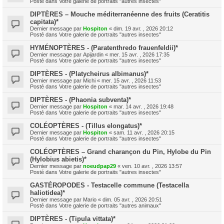
Posté dans
Votre galerie de portraits "autres insectes"
DIPTÈRES – Mouche méditerranéenne des fruits (Ceratitis
capitata)*
Dernier message par
Hospiton
«
dim. 19 avr. , 2026 20:12
Posté dans
Votre galerie de portraits "autres insectes"
HYMÉNOPTÈRES - (Paratenthredo frauenfeldii)*
Dernier message par
Apijardin
«
mer. 15 avr. , 2026 17:35
Posté dans
Votre galerie de portraits "autres insectes"
DIPTÈRES - (Platycheirus albimanus)*
Dernier message par
Michi
«
mer. 15 avr. , 2026 11:53
Posté dans
Votre galerie de portraits "autres insectes"
DIPTÈRES - (Phaonia subventa)*
Dernier message par
Hospiton
«
mar. 14 avr. , 2026 19:48
Posté dans
Votre galerie de portraits "autres insectes"
COLÉOPTÈRES - (Tillus elongatus)*
Dernier message par
Hospiton
«
sam. 11 avr. , 2026 20:15
Posté dans
Votre galerie de portraits "autres insectes"
COLÉOPTÈRES – Grand charançon du Pin, Hylobe du Pin
(Hylobius abietis)*
Dernier message par
noeudpap29
«
ven. 10 avr. , 2026 13:57
Posté dans
Votre galerie de portraits "autres insectes"
GASTÉROPODES - Testacelle commune (Testacella
haliotidea)*
Dernier message par
Mario
«
dim. 05 avr. , 2026 20:51
Posté dans
Votre galerie de portraits "autres animaux"
DIPTÈRES - (Tipula vittata)*