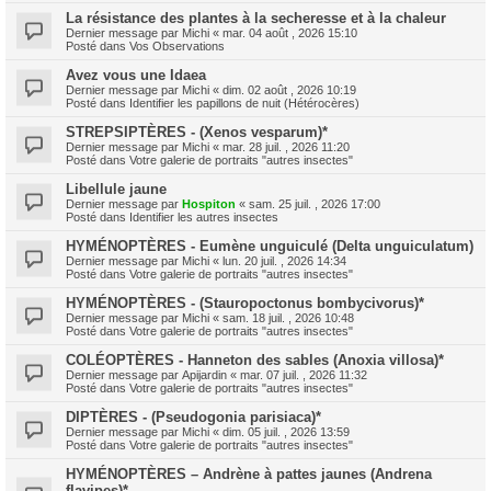
La résistance des plantes à la secheresse et à la chaleur
Dernier message par
Michi
«
mar. 04 août , 2026 15:10
Posté dans
Vos Observations
Avez vous une Idaea
Dernier message par
Michi
«
dim. 02 août , 2026 10:19
Posté dans
Identifier les papillons de nuit (Hétérocères)
STREPSIPTÈRES - (Xenos vesparum)*
Dernier message par
Michi
«
mar. 28 juil. , 2026 11:20
Posté dans
Votre galerie de portraits "autres insectes"
Libellule jaune
Dernier message par
Hospiton
«
sam. 25 juil. , 2026 17:00
Posté dans
Identifier les autres insectes
HYMÉNOPTÈRES - Eumène unguiculé (Delta unguiculatum)
Dernier message par
Michi
«
lun. 20 juil. , 2026 14:34
Posté dans
Votre galerie de portraits "autres insectes"
HYMÉNOPTÈRES - (Stauropoctonus bombycivorus)*
Dernier message par
Michi
«
sam. 18 juil. , 2026 10:48
Posté dans
Votre galerie de portraits "autres insectes"
COLÉOPTÈRES - Hanneton des sables (Anoxia villosa)*
Dernier message par
Apijardin
«
mar. 07 juil. , 2026 11:32
Posté dans
Votre galerie de portraits "autres insectes"
DIPTÈRES - (Pseudogonia parisiaca)*
Dernier message par
Michi
«
dim. 05 juil. , 2026 13:59
Posté dans
Votre galerie de portraits "autres insectes"
HYMÉNOPTÈRES – Andrène à pattes jaunes (Andrena
flavipes)*