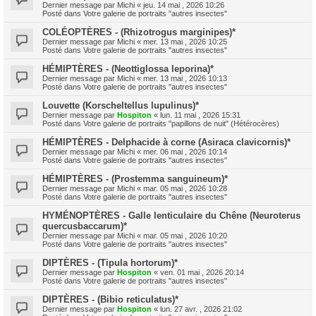
Dernier message par
Michi
«
jeu. 14 mai , 2026 10:26
Posté dans
Votre galerie de portraits "autres insectes"
COLÉOPTÈRES - (Rhizotrogus marginipes)*
Dernier message par
Michi
«
mer. 13 mai , 2026 10:25
Posté dans
Votre galerie de portraits "autres insectes"
HÉMIPTÈRES - (Neottiglossa leporina)*
Dernier message par
Michi
«
mer. 13 mai , 2026 10:13
Posté dans
Votre galerie de portraits "autres insectes"
Louvette (Korscheltellus lupulinus)*
Dernier message par
Hospiton
«
lun. 11 mai , 2026 15:31
Posté dans
Votre galerie de portraits "papillons de nuit" (Hétérocères)
HÉMIPTÈRES - Delphacide à corne (Asiraca clavicornis)*
Dernier message par
Michi
«
mer. 06 mai , 2026 10:14
Posté dans
Votre galerie de portraits "autres insectes"
HÉMIPTÈRES - (Prostemma sanguineum)*
Dernier message par
Michi
«
mar. 05 mai , 2026 10:28
Posté dans
Votre galerie de portraits "autres insectes"
HYMÉNOPTÈRES - Galle lenticulaire du Chêne (Neuroterus
quercusbaccarum)*
Dernier message par
Michi
«
mar. 05 mai , 2026 10:20
Posté dans
Votre galerie de portraits "autres insectes"
DIPTÈRES - (Tipula hortorum)*
Dernier message par
Hospiton
«
ven. 01 mai , 2026 20:14
Posté dans
Votre galerie de portraits "autres insectes"
DIPTÈRES - (Bibio reticulatus)*
Dernier message par
Hospiton
«
lun. 27 avr. , 2026 21:02