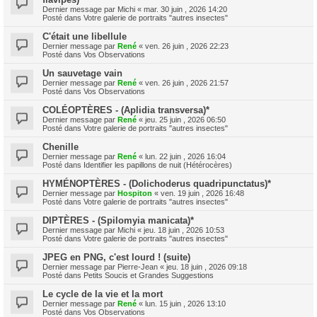
Dernier message par
Michi
«
mar. 30 juin , 2026 14:20
Posté dans
Votre galerie de portraits "autres insectes"
C'était une libellule
Dernier message par
René
«
ven. 26 juin , 2026 22:23
Posté dans
Vos Observations
Un sauvetage vain
Dernier message par
René
«
ven. 26 juin , 2026 21:57
Posté dans
Vos Observations
COLÉOPTÈRES - (Aplidia transversa)*
Dernier message par
René
«
jeu. 25 juin , 2026 06:50
Posté dans
Votre galerie de portraits "autres insectes"
Chenille
Dernier message par
René
«
lun. 22 juin , 2026 16:04
Posté dans
Identifier les papillons de nuit (Hétérocères)
HYMÉNOPTÈRES - (Dolichoderus quadripunctatus)*
Dernier message par
Hospiton
«
ven. 19 juin , 2026 16:48
Posté dans
Votre galerie de portraits "autres insectes"
DIPTÈRES - (Spilomyia manicata)*
Dernier message par
Michi
«
jeu. 18 juin , 2026 10:53
Posté dans
Votre galerie de portraits "autres insectes"
JPEG en PNG, c'est lourd ! (suite)
Dernier message par
Pierre-Jean
«
jeu. 18 juin , 2026 09:18
Posté dans
Petits Soucis et Grandes Suggestions
Le cycle de la vie et la mort
Dernier message par
René
«
lun. 15 juin , 2026 13:10
Posté dans
Vos Observations