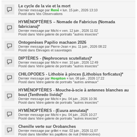
Le cycle de la vie et la mort
Dernier message par
René
«
lun. 15 juin , 2026 13:10
Posté dans
Vos Observations
HYMÉNOPTÈRES – Nomade de Fabricius (Nomada
fabriciana)*
Dernier message par
Michi
«
ven. 12 juin , 2026 11:02
Posté dans
Votre galerie de portraits "autres insectes"
Ontogenèses Papilio machaon 2026
Dernier message par
Pierre-Jean
«
jeu. 11 juin , 2026 08:22
Posté dans
Elevages et sauvetages
DIPTÈRES - (Nephrocerus scutellatus)*
Dernier message par
Michi
«
mer. 10 juin , 2026 12:49
Posté dans
Votre galerie de portraits "autres insectes"
CHILOPODES - Lithobie à pinces (Lithobius forficatus)*
Dernier message par
Hospiton
«
lun. 08 juin , 2026 17:22
Posté dans
Votre galerie de portraits "autres animaux"
HYMÉNOPTÈRES - Mouche-à-scie à antennes blanches au
bout (Tenthredo livida)*
Dernier message par
Michi
«
jeu. 04 juin , 2026 10:36
Posté dans
Votre galerie de portraits "autres insectes"
HYMÉNOPTÈRES - (Euura annulata)*
Dernier message par
Michi
«
jeu. 04 juin , 2026 10:27
Posté dans
Votre galerie de portraits "autres insectes"
Chenille verte sur Orobanches
Dernier message par
grillet
«
mar. 02 juin , 2026 11:07
Posté dans
Identifier les papillons de nuit (Hétérocères)