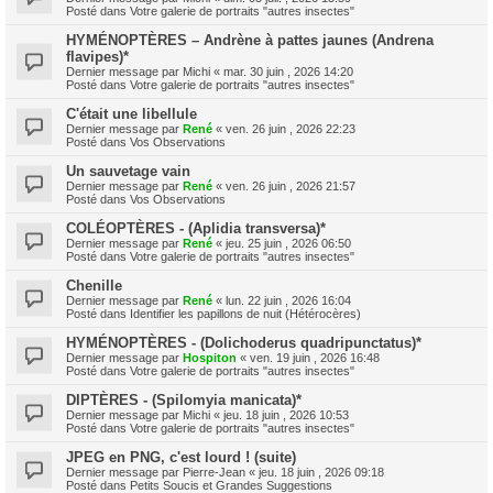
Posté dans
Votre galerie de portraits "autres insectes"
HYMÉNOPTÈRES – Andrène à pattes jaunes (Andrena
flavipes)*
Dernier message par
Michi
«
mar. 30 juin , 2026 14:20
Posté dans
Votre galerie de portraits "autres insectes"
C'était une libellule
Dernier message par
René
«
ven. 26 juin , 2026 22:23
Posté dans
Vos Observations
Un sauvetage vain
Dernier message par
René
«
ven. 26 juin , 2026 21:57
Posté dans
Vos Observations
COLÉOPTÈRES - (Aplidia transversa)*
Dernier message par
René
«
jeu. 25 juin , 2026 06:50
Posté dans
Votre galerie de portraits "autres insectes"
Chenille
Dernier message par
René
«
lun. 22 juin , 2026 16:04
Posté dans
Identifier les papillons de nuit (Hétérocères)
HYMÉNOPTÈRES - (Dolichoderus quadripunctatus)*
Dernier message par
Hospiton
«
ven. 19 juin , 2026 16:48
Posté dans
Votre galerie de portraits "autres insectes"
DIPTÈRES - (Spilomyia manicata)*
Dernier message par
Michi
«
jeu. 18 juin , 2026 10:53
Posté dans
Votre galerie de portraits "autres insectes"
JPEG en PNG, c'est lourd ! (suite)
Dernier message par
Pierre-Jean
«
jeu. 18 juin , 2026 09:18
Posté dans
Petits Soucis et Grandes Suggestions