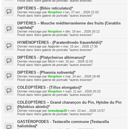
Posté dans
Votre galerie de portraits "autres insectes"
DIPTÈRES - (Bibio reticulatus)*
Dernier message par
Hospiton
«
lun. 27 avr. , 2026 21:02
Posté dans
Votre galerie de portraits "autres insectes"
DIPTÈRES – Mouche méditerranéenne des fruits (Ceratitis
capitata)*
Dernier message par
Hospiton
«
dim. 19 avr. , 2026 20:12
Posté dans
Votre galerie de portraits "autres insectes"
HYMÉNOPTÈRES - (Paratenthredo frauenfeldii)*
Dernier message par
Apijardin
«
mer. 15 avr. , 2026 17:35
Posté dans
Votre galerie de portraits "autres insectes"
DIPTÈRES - (Platycheirus albimanus)*
Dernier message par
Michi
«
mer. 15 avr. , 2026 11:53
Posté dans
Votre galerie de portraits "autres insectes"
DIPTÈRES - (Phaonia subventa)*
Dernier message par
Hospiton
«
mar. 14 avr. , 2026 19:48
Posté dans
Votre galerie de portraits "autres insectes"
COLÉOPTÈRES - (Tillus elongatus)*
Dernier message par
Hospiton
«
sam. 11 avr. , 2026 20:15
Posté dans
Votre galerie de portraits "autres insectes"
COLÉOPTÈRES – Grand charançon du Pin, Hylobe du Pin
(Hylobius abietis)*
Dernier message par
noeudpap29
«
ven. 10 avr. , 2026 13:57
Posté dans
Votre galerie de portraits "autres insectes"
GASTÉROPODES - Testacelle commune (Testacella
haliotidea)*