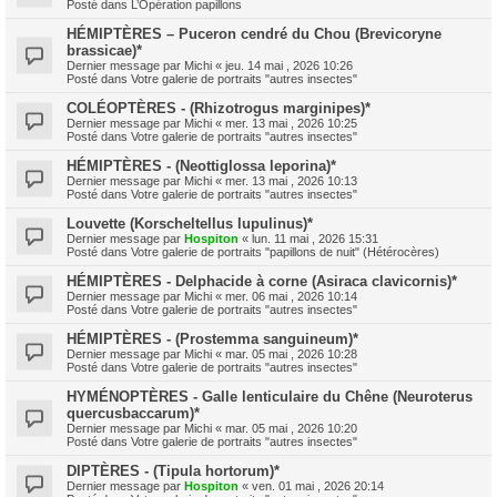
Posté dans
L’Opération papillons
HÉMIPTÈRES – Puceron cendré du Chou (Brevicoryne
brassicae)*
Dernier message par
Michi
«
jeu. 14 mai , 2026 10:26
Posté dans
Votre galerie de portraits "autres insectes"
COLÉOPTÈRES - (Rhizotrogus marginipes)*
Dernier message par
Michi
«
mer. 13 mai , 2026 10:25
Posté dans
Votre galerie de portraits "autres insectes"
HÉMIPTÈRES - (Neottiglossa leporina)*
Dernier message par
Michi
«
mer. 13 mai , 2026 10:13
Posté dans
Votre galerie de portraits "autres insectes"
Louvette (Korscheltellus lupulinus)*
Dernier message par
Hospiton
«
lun. 11 mai , 2026 15:31
Posté dans
Votre galerie de portraits "papillons de nuit" (Hétérocères)
HÉMIPTÈRES - Delphacide à corne (Asiraca clavicornis)*
Dernier message par
Michi
«
mer. 06 mai , 2026 10:14
Posté dans
Votre galerie de portraits "autres insectes"
HÉMIPTÈRES - (Prostemma sanguineum)*
Dernier message par
Michi
«
mar. 05 mai , 2026 10:28
Posté dans
Votre galerie de portraits "autres insectes"
HYMÉNOPTÈRES - Galle lenticulaire du Chêne (Neuroterus
quercusbaccarum)*
Dernier message par
Michi
«
mar. 05 mai , 2026 10:20
Posté dans
Votre galerie de portraits "autres insectes"
DIPTÈRES - (Tipula hortorum)*
Dernier message par
Hospiton
«
ven. 01 mai , 2026 20:14