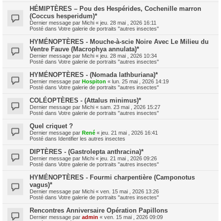
HÉMIPTÈRES – Pou des Hespérides, Cochenille marron
(Coccus hesperidum)*
Dernier message par
Michi
«
jeu. 28 mai , 2026 16:11
Posté dans
Votre galerie de portraits "autres insectes"
HYMÉNOPTÈRES - Mouche-à-scie Noire Avec Le Milieu du
Ventre Fauve (Macrophya annulata)*
Dernier message par
Michi
«
jeu. 28 mai , 2026 10:34
Posté dans
Votre galerie de portraits "autres insectes"
HYMÉNOPTÈRES - (Nomada lathburiana)*
Dernier message par
Hospiton
«
lun. 25 mai , 2026 14:19
Posté dans
Votre galerie de portraits "autres insectes"
COLÉOPTÈRES - (Attalus minimus)*
Dernier message par
Michi
«
sam. 23 mai , 2026 15:27
Posté dans
Votre galerie de portraits "autres insectes"
Quel criquet ?
Dernier message par
René
«
jeu. 21 mai , 2026 16:41
Posté dans
Identifier les autres insectes
DIPTÈRES - (Gastrolepta anthracina)*
Dernier message par
Michi
«
jeu. 21 mai , 2026 09:26
Posté dans
Votre galerie de portraits "autres insectes"
HYMÉNOPTÈRES - Fourmi charpentière (Camponotus
vagus)*
Dernier message par
Michi
«
ven. 15 mai , 2026 13:26
Posté dans
Votre galerie de portraits "autres insectes"
Rencontres Anniversaire Opération Papillons
Dernier message par
admin
«
ven. 15 mai , 2026 09:09