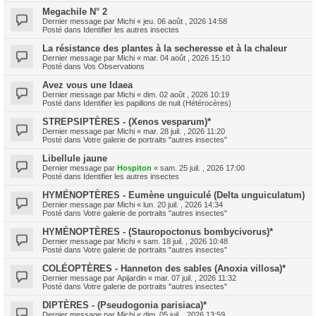
Megachile N° 2
Dernier message par
Michi
«
jeu. 06 août , 2026 14:58
Posté dans
Identifier les autres insectes
La résistance des plantes à la secheresse et à la chaleur
Dernier message par
Michi
«
mar. 04 août , 2026 15:10
Posté dans
Vos Observations
Avez vous une Idaea
Dernier message par
Michi
«
dim. 02 août , 2026 10:19
Posté dans
Identifier les papillons de nuit (Hétérocères)
STREPSIPTÈRES - (Xenos vesparum)*
Dernier message par
Michi
«
mar. 28 juil. , 2026 11:20
Posté dans
Votre galerie de portraits "autres insectes"
Libellule jaune
Dernier message par
Hospiton
«
sam. 25 juil. , 2026 17:00
Posté dans
Identifier les autres insectes
HYMÉNOPTÈRES - Eumène unguiculé (Delta unguiculatum)
Dernier message par
Michi
«
lun. 20 juil. , 2026 14:34
Posté dans
Votre galerie de portraits "autres insectes"
HYMÉNOPTÈRES - (Stauropoctonus bombycivorus)*
Dernier message par
Michi
«
sam. 18 juil. , 2026 10:48
Posté dans
Votre galerie de portraits "autres insectes"
COLÉOPTÈRES - Hanneton des sables (Anoxia villosa)*
Dernier message par
Apijardin
«
mar. 07 juil. , 2026 11:32
Posté dans
Votre galerie de portraits "autres insectes"
DIPTÈRES - (Pseudogonia parisiaca)*
Dernier message par
Michi
«
dim. 05 juil. , 2026 13:59