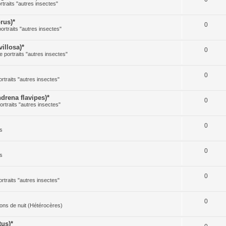
rtraits "autres insectes"
rus)*
0
portraits "autres insectes"
illosa)*
0
e portraits "autres insectes"
0
ortraits "autres insectes"
rena flavipes)*
0
ortraits "autres insectes"
0
s
0
s
0
ortraits "autres insectes"
0
illons de nuit (Hétérocères)
us)*