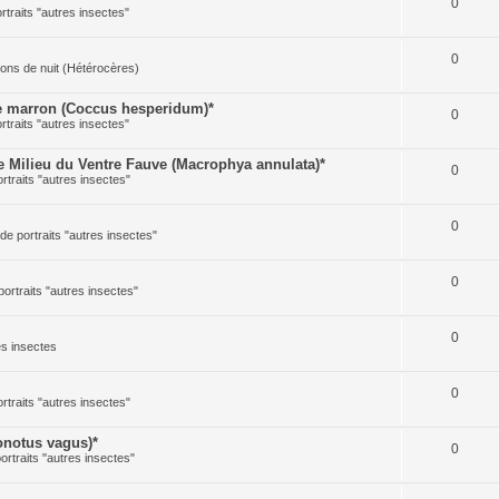
0
ortraits "autres insectes"
0
illons de nuit (Hétérocères)
 marron (Coccus hesperidum)*
0
ortraits "autres insectes"
Milieu du Ventre Fauve (Macrophya annulata)*
0
ortraits "autres insectes"
0
 de portraits "autres insectes"
0
portraits "autres insectes"
0
res insectes
0
ortraits "autres insectes"
notus vagus)*
0
portraits "autres insectes"