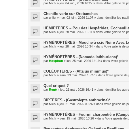
par
Michi
» jeu. 04 juin , 2026 10:27 » dans
Votre galerie de p
Chenille verte sur Orobanches
par
grillet
» mar. 02 juin , 2026 11:07 » dans
Identifier les pap
HÉMIPTÈRES – Pou des Hespérides, Cochenille
par
Michi
» jeu. 28 mai , 2026 16:11 » dans
Votre galerie de p
HYMÉNOPTÈRES - Mouche-à-scie Noire Avec Le 
par
Michi
» jeu. 28 mai , 2026 10:34 » dans
Votre galerie de p
HYMÉNOPTÈRES - (Nomada lathburiana)*
par
Hospiton
» lun. 25 mai , 2026 14:19 » dans
Votre galerie
COLÉOPTÈRES - (Attalus minimus)*
par
Michi
» sam. 23 mai , 2026 15:27 » dans
Votre galerie de 
Quel criquet ?
par
René
» jeu. 21 mai , 2026 16:41 » dans
Identifier les aut
DIPTÈRES - (Gastrolepta anthracina)*
par
Michi
» jeu. 21 mai , 2026 09:26 » dans
Votre galerie de p
HYMÉNOPTÈRES - Fourmi charpentière (Campo
par
Michi
» ven. 15 mai , 2026 13:26 » dans
Votre galerie de 
Rencontres Anniversaire Opération Papillons