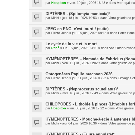
par
Hospiton
» ven. 19 juin , 2026 16:48 » dans
Votre galeri
DIPTÈRES - (Spilomyia manicata)*
par
Michi
» jeu. 18 juin , 2026 10:53 » dans
Votre galerie de p
JPEG en PNG, c'est lourd ! (suite)
par
Pierre-Jean
» jeu. 18 juin , 2026 09:18 » dans
Petits Sou
Le cycle de la vie et la mort
par
René
» lun. 15 juin , 2026 13:10 » dans
Vos Observation
HYMÉNOPTÈRES – Nomade de Fabricius (Nomad
par
Michi
» ven. 12 juin , 2026 11:02 » dans
Votre galerie de p
Ontogenèses Papilio machaon 2026
par
Pierre-Jean
» jeu. 11 juin , 2026 08:22 » dans
Elevages e
DIPTÈRES - (Nephrocerus scutellatus)*
par
Michi
» mer. 10 juin , 2026 12:49 » dans
Votre galerie de p
CHILOPODES - Lithobie à pinces (Lithobius forf
par
Hospiton
» lun. 08 juin , 2026 17:22 » dans
Votre galerie
HYMÉNOPTÈRES - Mouche-à-scie à antennes blan
par
Michi
» jeu. 04 juin , 2026 10:36 » dans
Votre galerie de p
HYMÉNOPTÈRES - (Euura annulata)*