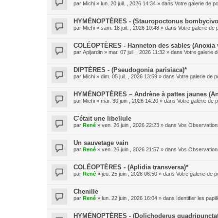
par
Michi
» lun. 20 juil. , 2026 14:34 » dans
Votre galerie de po
HYMÉNOPTÈRES - (Stauropoctonus bombycivo
par
Michi
» sam. 18 juil. , 2026 10:48 » dans
Votre galerie de 
COLÉOPTÈRES - Hanneton des sables (Anoxia v
par
Apijardin
» mar. 07 juil. , 2026 11:32 » dans
Votre galerie d
DIPTÈRES - (Pseudogonia parisiaca)*
par
Michi
» dim. 05 juil. , 2026 13:59 » dans
Votre galerie de p
HYMÉNOPTÈRES – Andrène à pattes jaunes (And
par
Michi
» mar. 30 juin , 2026 14:20 » dans
Votre galerie de p
C'était une libellule
par
René
» ven. 26 juin , 2026 22:23 » dans
Vos Observation
Un sauvetage vain
par
René
» ven. 26 juin , 2026 21:57 » dans
Vos Observation
COLÉOPTÈRES - (Aplidia transversa)*
par
René
» jeu. 25 juin , 2026 06:50 » dans
Votre galerie de p
Chenille
par
René
» lun. 22 juin , 2026 16:04 » dans
Identifier les pap
HYMÉNOPTÈRES - (Dolichoderus quadripunctat