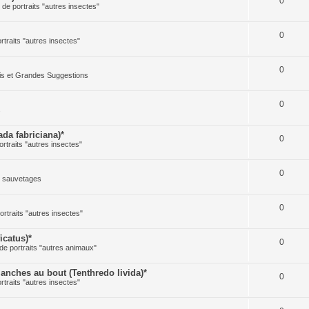
0
e de portraits "autres insectes"
0
ortraits "autres insectes"
0
cis et Grandes Suggestions
0
s
a fabriciana)*
0
ortraits "autres insectes"
0
t sauvetages
0
ortraits "autres insectes"
icatus)*
0
 de portraits "autres animaux"
ches au bout (Tenthredo livida)*
0
ortraits "autres insectes"