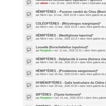
par
admin
» ven. 15 mai , 2026 09:09 » dans
L’Opération pap
HÉMIPTÈRES – Puceron cendré du Chou (Brevic
par
Michi
» jeu. 14 mai , 2026 10:26 » dans
Votre galerie de p
COLÉOPTÈRES - (Rhizotrogus marginipes)*
par
Michi
» mer. 13 mai , 2026 10:25 » dans
Votre galerie de 
HÉMIPTÈRES - (Neottiglossa leporina)*
par
Michi
» mer. 13 mai , 2026 10:13 » dans
Votre galerie de 
Louvette (Korscheltellus lupulinus)*
par
Hospiton
» lun. 11 mai , 2026 15:31 » dans
Votre galerie
HÉMIPTÈRES - Delphacide à corne (Asiraca clav
par
Michi
» mer. 06 mai , 2026 10:14 » dans
Votre galerie de 
HÉMIPTÈRES - (Prostemma sanguineum)*
par
Michi
» mar. 05 mai , 2026 10:28 » dans
Votre galerie de 
HYMÉNOPTÈRES - Galle lenticulaire du Chêne 
par
Michi
» mar. 05 mai , 2026 10:20 » dans
Votre galerie de 
DIPTÈRES - (Tipula hortorum)*
par
Hospiton
» ven. 01 mai , 2026 20:14 » dans
Votre galeri