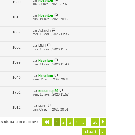
par
Hospiton
1500
lun. 27 avr. , 2026 21:02
par
Hospiton
1611
dim. 19 avr. , 2026 20:12
par
Apijardin
1687
mer. 15 avr. , 2026 17:35
par
Michi
1651
mer. 15 avr. , 2026 11:53
par
Hospiton
1599
mar. 14 avr. , 2026 19:48
par
Hospiton
1646
sam. 11 avr. , 2026 20:15
par
noeudpap29
1701
ven. 10 avr. , 2026 13:57
par
Mario
1911
dim. 05 avr. , 2026 20:51
1
2
3
4
5
20
Page
1
sur
20
Suivante
00 résultats ont été trouvés
…
Aller à