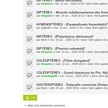
DIPTÈRES - (Bibio reticulatus)*
par
Hospiton
» lun. 27 avr. , 2026 21:02 » dans
Votre galerie
DIPTÈRES – Mouche méditerranéenne des fruits (
par
Hospiton
» dim. 19 avr. , 2026 20:12 » dans
Votre galeri
HYMÉNOPTÈRES - (Paratenthredo frauenfeldii)*
par
Apijardin
» mer. 15 avr. , 2026 17:35 » dans
Votre galerie 
DIPTÈRES - (Platycheirus albimanus)*
par
Michi
» mer. 15 avr. , 2026 11:53 » dans
Votre galerie de 
DIPTÈRES - (Phaonia subventa)*
par
Hospiton
» mar. 14 avr. , 2026 19:48 » dans
Votre galeri
COLÉOPTÈRES - (Tillus elongatus)*
par
Hospiton
» sam. 11 avr. , 2026 20:15 » dans
Votre galeri
COLÉOPTÈRES – Grand charançon du Pin, Hylobe
par
noeudpap29
» ven. 10 avr. , 2026 13:57 » dans
Votre ga
GASTÉROPODES - Testacelle commune (Testacel
par
Mario
» dim. 05 avr. , 2026 20:51 » dans
Votre galerie de 
Aller à la recherche avancée