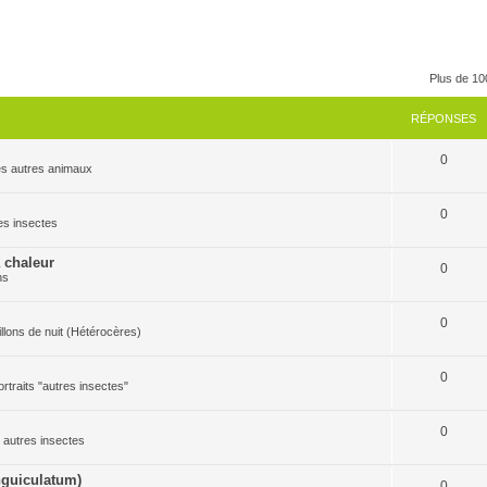
Plus de 10
RÉPONSES
0
 les autres animaux
0
res insectes
a chaleur
0
ns
0
pillons de nuit (Hétérocères)
0
ortraits "autres insectes"
0
es autres insectes
guiculatum)
0