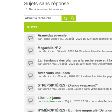
Sujets sans réponse
Aller à la recherche avancée
Rechercher
Recherche avancée
SUJETS
Araneidae juvénile
par
Pierre-Jean
» jeu. 06 août , 2026 15:42 » dans
Identifier
Megachile N° 2
par
Michi
» jeu. 06 août , 2026 14:58 » dans
Identifier les aut
La résistance des plantes à la secheresse et à l
par
Michi
» mar. 04 août , 2026 15:10 » dans
Vos Observatio
Avez vous une Idaea
par
Michi
» dim. 02 août , 2026 10:19 » dans
Identifier les pa
STREPSIPTÈRES - (Xenos vesparum)*
par
Michi
» mar. 28 juil. , 2026 11:20 » dans
Votre galerie de p
Libellule jaune
par
Hospiton
» sam. 25 juil. , 2026 17:00 » dans
Identifier l
HYMÉNOPTÈRES - Eumène unguiculé (Delta un