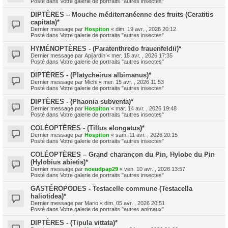
Posté dans
Votre galerie de portraits "autres insectes"
DIPTÈRES – Mouche méditerranéenne des fruits (Ceratitis
capitata)*
Dernier message par
Hospiton
«
dim. 19 avr. , 2026 20:12
Posté dans
Votre galerie de portraits "autres insectes"
HYMÉNOPTÈRES - (Paratenthredo frauenfeldii)*
Dernier message par
Apijardin
«
mer. 15 avr. , 2026 17:35
Posté dans
Votre galerie de portraits "autres insectes"
DIPTÈRES - (Platycheirus albimanus)*
Dernier message par
Michi
«
mer. 15 avr. , 2026 11:53
Posté dans
Votre galerie de portraits "autres insectes"
DIPTÈRES - (Phaonia subventa)*
Dernier message par
Hospiton
«
mar. 14 avr. , 2026 19:48
Posté dans
Votre galerie de portraits "autres insectes"
COLÉOPTÈRES - (Tillus elongatus)*
Dernier message par
Hospiton
«
sam. 11 avr. , 2026 20:15
Posté dans
Votre galerie de portraits "autres insectes"
COLÉOPTÈRES – Grand charançon du Pin, Hylobe du Pin
(Hylobius abietis)*
Dernier message par
noeudpap29
«
ven. 10 avr. , 2026 13:57
Posté dans
Votre galerie de portraits "autres insectes"
GASTÉROPODES - Testacelle commune (Testacella
haliotidea)*
Dernier message par
Mario
«
dim. 05 avr. , 2026 20:51
Posté dans
Votre galerie de portraits "autres animaux"
DIPTÈRES - (Tipula vittata)*