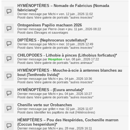
HYMÉNOPTÈRES – Nomade de Fabricius (Nomada
fabriciana)*
Dernier message par
Michi
«
ven. 12 juin , 2026 11:02
Posté dans
Votre galerie de portraits "autres insectes"
Ontogenèses Papilio machaon 2026
Dernier message par
Pierre-Jean
«
jeu. 11 juin , 2026 08:22
Posté dans
Elevages et sauvetages
DIPTÈRES - (Nephrocerus scutellatus)*
Dernier message par
Michi
«
mer. 10 juin , 2026 12:49
Posté dans
Votre galerie de portraits "autres insectes"
CHILOPODES - Lithobie à pinces (Lithobius forficatus)*
Dernier message par
Hospiton
«
lun. 08 juin , 2026 17:22
Posté dans
Votre galerie de portraits "autres animaux"
HYMÉNOPTÈRES - Mouche-à-scie à antennes blanches au
bout (Tenthredo livida)*
Dernier message par
Michi
«
jeu. 04 juin , 2026 10:36
Posté dans
Votre galerie de portraits "autres insectes"
HYMÉNOPTÈRES - (Euura annulata)*
Dernier message par
Michi
«
jeu. 04 juin , 2026 10:27
Posté dans
Votre galerie de portraits "autres insectes"
Chenille verte sur Orobanches
Dernier message par
grillet
«
mar. 02 juin , 2026 11:07
Posté dans
Identifier les papillons de nuit (Hétérocères)
HÉMIPTÈRES – Pou des Hespérides, Cochenille marron
(Coccus hesperidum)*
Dernier message par
Michi
«
jeu. 28 mai , 2026 16:11