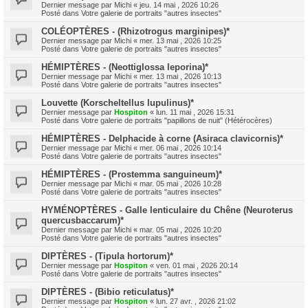
Dernier message par
Michi
«
jeu. 14 mai , 2026 10:26
Posté dans
Votre galerie de portraits "autres insectes"
COLÉOPTÈRES - (Rhizotrogus marginipes)*
Dernier message par
Michi
«
mer. 13 mai , 2026 10:25
Posté dans
Votre galerie de portraits "autres insectes"
HÉMIPTÈRES - (Neottiglossa leporina)*
Dernier message par
Michi
«
mer. 13 mai , 2026 10:13
Posté dans
Votre galerie de portraits "autres insectes"
Louvette (Korscheltellus lupulinus)*
Dernier message par
Hospiton
«
lun. 11 mai , 2026 15:31
Posté dans
Votre galerie de portraits "papillons de nuit" (Hétérocères)
HÉMIPTÈRES - Delphacide à corne (Asiraca clavicornis)*
Dernier message par
Michi
«
mer. 06 mai , 2026 10:14
Posté dans
Votre galerie de portraits "autres insectes"
HÉMIPTÈRES - (Prostemma sanguineum)*
Dernier message par
Michi
«
mar. 05 mai , 2026 10:28
Posté dans
Votre galerie de portraits "autres insectes"
HYMÉNOPTÈRES - Galle lenticulaire du Chêne (Neuroterus
quercusbaccarum)*
Dernier message par
Michi
«
mar. 05 mai , 2026 10:20
Posté dans
Votre galerie de portraits "autres insectes"
DIPTÈRES - (Tipula hortorum)*
Dernier message par
Hospiton
«
ven. 01 mai , 2026 20:14
Posté dans
Votre galerie de portraits "autres insectes"
DIPTÈRES - (Bibio reticulatus)*
Dernier message par
Hospiton
«
lun. 27 avr. , 2026 21:02