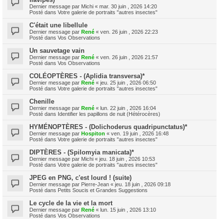
Dernier message par
Michi
«
mar. 30 juin , 2026 14:20
Posté dans
Votre galerie de portraits "autres insectes"
C'était une libellule
Dernier message par
René
«
ven. 26 juin , 2026 22:23
Posté dans
Vos Observations
Un sauvetage vain
Dernier message par
René
«
ven. 26 juin , 2026 21:57
Posté dans
Vos Observations
COLÉOPTÈRES - (Aplidia transversa)*
Dernier message par
René
«
jeu. 25 juin , 2026 06:50
Posté dans
Votre galerie de portraits "autres insectes"
Chenille
Dernier message par
René
«
lun. 22 juin , 2026 16:04
Posté dans
Identifier les papillons de nuit (Hétérocères)
HYMÉNOPTÈRES - (Dolichoderus quadripunctatus)*
Dernier message par
Hospiton
«
ven. 19 juin , 2026 16:48
Posté dans
Votre galerie de portraits "autres insectes"
DIPTÈRES - (Spilomyia manicata)*
Dernier message par
Michi
«
jeu. 18 juin , 2026 10:53
Posté dans
Votre galerie de portraits "autres insectes"
JPEG en PNG, c'est lourd ! (suite)
Dernier message par
Pierre-Jean
«
jeu. 18 juin , 2026 09:18
Posté dans
Petits Soucis et Grandes Suggestions
Le cycle de la vie et la mort
Dernier message par
René
«
lun. 15 juin , 2026 13:10
Posté dans
Vos Observations