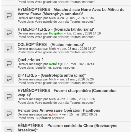
Posté dans
Votre galerie de portraits "autres insectes"
HYMÉNOPTÈRES - Mouche-à-scie Noire Avec Le Milieu du
Ventre Fauve (Macrophya annulata)*
Dernier message par
Michi
«
jeu. 28 mai , 2026 10:34
Posté dans
Votre galerie de portraits "autres insectes"
HYMÉNOPTÈRES - (Nomada lathburiana)*
Dernier message par
Hospiton
«
lun. 25 mai , 2026 14:19
Posté dans
Votre galerie de portraits "autres insectes"
COLÉOPTÈRES - (Attalus minimus)*
Dernier message par
Michi
«
sam. 23 mai , 2026 15:27
Posté dans
Votre galerie de portraits "autres insectes"
Quel criquet ?
Dernier message par
René
«
jeu. 21 mai , 2026 16:41
Posté dans
Identifier les autres insectes
DIPTÈRES - (Gastrolepta anthracina)*
Dernier message par
Michi
«
jeu. 21 mai , 2026 09:26
Posté dans
Votre galerie de portraits "autres insectes"
HYMÉNOPTÈRES - Fourmi charpentière (Camponotus
vagus)*
Dernier message par
Michi
«
ven. 15 mai , 2026 13:26
Posté dans
Votre galerie de portraits "autres insectes"
Rencontres Anniversaire Opération Papillons
Dernier message par
admin
«
ven. 15 mai , 2026 09:09
Posté dans
L’Opération papillons
HÉMIPTÈRES – Puceron cendré du Chou (Brevicoryne
brassicae)*