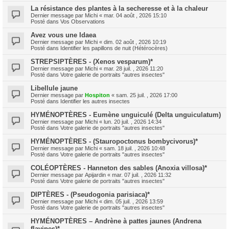
La résistance des plantes à la secheresse et à la chaleur
Dernier message par
Michi
«
mar. 04 août , 2026 15:10
Posté dans
Vos Observations
Avez vous une Idaea
Dernier message par
Michi
«
dim. 02 août , 2026 10:19
Posté dans
Identifier les papillons de nuit (Hétérocères)
STREPSIPTÈRES - (Xenos vesparum)*
Dernier message par
Michi
«
mar. 28 juil. , 2026 11:20
Posté dans
Votre galerie de portraits "autres insectes"
Libellule jaune
Dernier message par
Hospiton
«
sam. 25 juil. , 2026 17:00
Posté dans
Identifier les autres insectes
HYMÉNOPTÈRES - Eumène unguiculé (Delta unguiculatum)
Dernier message par
Michi
«
lun. 20 juil. , 2026 14:34
Posté dans
Votre galerie de portraits "autres insectes"
HYMÉNOPTÈRES - (Stauropoctonus bombycivorus)*
Dernier message par
Michi
«
sam. 18 juil. , 2026 10:48
Posté dans
Votre galerie de portraits "autres insectes"
COLÉOPTÈRES - Hanneton des sables (Anoxia villosa)*
Dernier message par
Apijardin
«
mar. 07 juil. , 2026 11:32
Posté dans
Votre galerie de portraits "autres insectes"
DIPTÈRES - (Pseudogonia parisiaca)*
Dernier message par
Michi
«
dim. 05 juil. , 2026 13:59
Posté dans
Votre galerie de portraits "autres insectes"
HYMÉNOPTÈRES – Andrène à pattes jaunes (Andrena
flavipes)*