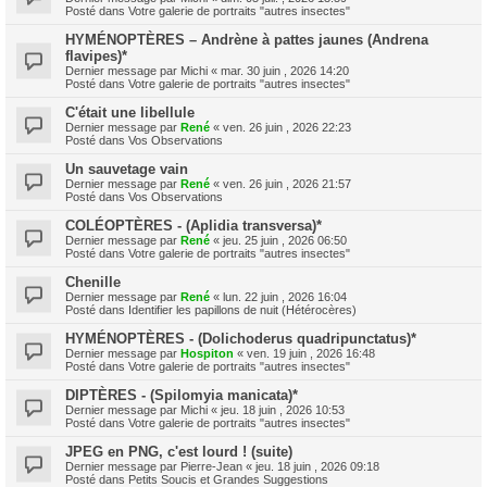
Posté dans
Votre galerie de portraits "autres insectes"
HYMÉNOPTÈRES – Andrène à pattes jaunes (Andrena
flavipes)*
Dernier message par
Michi
«
mar. 30 juin , 2026 14:20
Posté dans
Votre galerie de portraits "autres insectes"
C'était une libellule
Dernier message par
René
«
ven. 26 juin , 2026 22:23
Posté dans
Vos Observations
Un sauvetage vain
Dernier message par
René
«
ven. 26 juin , 2026 21:57
Posté dans
Vos Observations
COLÉOPTÈRES - (Aplidia transversa)*
Dernier message par
René
«
jeu. 25 juin , 2026 06:50
Posté dans
Votre galerie de portraits "autres insectes"
Chenille
Dernier message par
René
«
lun. 22 juin , 2026 16:04
Posté dans
Identifier les papillons de nuit (Hétérocères)
HYMÉNOPTÈRES - (Dolichoderus quadripunctatus)*
Dernier message par
Hospiton
«
ven. 19 juin , 2026 16:48
Posté dans
Votre galerie de portraits "autres insectes"
DIPTÈRES - (Spilomyia manicata)*
Dernier message par
Michi
«
jeu. 18 juin , 2026 10:53
Posté dans
Votre galerie de portraits "autres insectes"
JPEG en PNG, c'est lourd ! (suite)
Dernier message par
Pierre-Jean
«
jeu. 18 juin , 2026 09:18
Posté dans
Petits Soucis et Grandes Suggestions