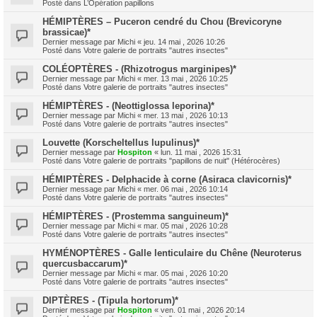
Posté dans
L’Opération papillons
HÉMIPTÈRES – Puceron cendré du Chou (Brevicoryne
brassicae)*
Dernier message par
Michi
«
jeu. 14 mai , 2026 10:26
Posté dans
Votre galerie de portraits "autres insectes"
COLÉOPTÈRES - (Rhizotrogus marginipes)*
Dernier message par
Michi
«
mer. 13 mai , 2026 10:25
Posté dans
Votre galerie de portraits "autres insectes"
HÉMIPTÈRES - (Neottiglossa leporina)*
Dernier message par
Michi
«
mer. 13 mai , 2026 10:13
Posté dans
Votre galerie de portraits "autres insectes"
Louvette (Korscheltellus lupulinus)*
Dernier message par
Hospiton
«
lun. 11 mai , 2026 15:31
Posté dans
Votre galerie de portraits "papillons de nuit" (Hétérocères)
HÉMIPTÈRES - Delphacide à corne (Asiraca clavicornis)*
Dernier message par
Michi
«
mer. 06 mai , 2026 10:14
Posté dans
Votre galerie de portraits "autres insectes"
HÉMIPTÈRES - (Prostemma sanguineum)*
Dernier message par
Michi
«
mar. 05 mai , 2026 10:28
Posté dans
Votre galerie de portraits "autres insectes"
HYMÉNOPTÈRES - Galle lenticulaire du Chêne (Neuroterus
quercusbaccarum)*
Dernier message par
Michi
«
mar. 05 mai , 2026 10:20
Posté dans
Votre galerie de portraits "autres insectes"
DIPTÈRES - (Tipula hortorum)*
Dernier message par
Hospiton
«
ven. 01 mai , 2026 20:14