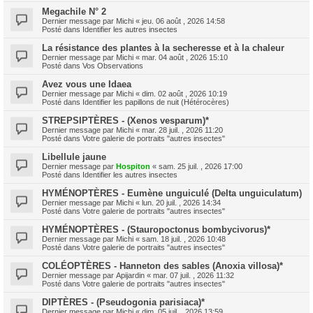
Megachile N° 2
Dernier message par
Michi
«
jeu. 06 août , 2026 14:58
Posté dans
Identifier les autres insectes
La résistance des plantes à la secheresse et à la chaleur
Dernier message par
Michi
«
mar. 04 août , 2026 15:10
Posté dans
Vos Observations
Avez vous une Idaea
Dernier message par
Michi
«
dim. 02 août , 2026 10:19
Posté dans
Identifier les papillons de nuit (Hétérocères)
STREPSIPTÈRES - (Xenos vesparum)*
Dernier message par
Michi
«
mar. 28 juil. , 2026 11:20
Posté dans
Votre galerie de portraits "autres insectes"
Libellule jaune
Dernier message par
Hospiton
«
sam. 25 juil. , 2026 17:00
Posté dans
Identifier les autres insectes
HYMÉNOPTÈRES - Eumène unguiculé (Delta unguiculatum)
Dernier message par
Michi
«
lun. 20 juil. , 2026 14:34
Posté dans
Votre galerie de portraits "autres insectes"
HYMÉNOPTÈRES - (Stauropoctonus bombycivorus)*
Dernier message par
Michi
«
sam. 18 juil. , 2026 10:48
Posté dans
Votre galerie de portraits "autres insectes"
COLÉOPTÈRES - Hanneton des sables (Anoxia villosa)*
Dernier message par
Apijardin
«
mar. 07 juil. , 2026 11:32
Posté dans
Votre galerie de portraits "autres insectes"
DIPTÈRES - (Pseudogonia parisiaca)*
Dernier message par
Michi
«
dim. 05 juil. , 2026 13:59