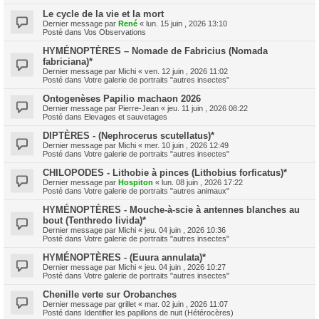
Le cycle de la vie et la mort
Dernier message par
René
«
lun. 15 juin , 2026 13:10
Posté dans
Vos Observations
HYMÉNOPTÈRES – Nomade de Fabricius (Nomada
fabriciana)*
Dernier message par
Michi
«
ven. 12 juin , 2026 11:02
Posté dans
Votre galerie de portraits "autres insectes"
Ontogenèses Papilio machaon 2026
Dernier message par
Pierre-Jean
«
jeu. 11 juin , 2026 08:22
Posté dans
Elevages et sauvetages
DIPTÈRES - (Nephrocerus scutellatus)*
Dernier message par
Michi
«
mer. 10 juin , 2026 12:49
Posté dans
Votre galerie de portraits "autres insectes"
CHILOPODES - Lithobie à pinces (Lithobius forficatus)*
Dernier message par
Hospiton
«
lun. 08 juin , 2026 17:22
Posté dans
Votre galerie de portraits "autres animaux"
HYMÉNOPTÈRES - Mouche-à-scie à antennes blanches au
bout (Tenthredo livida)*
Dernier message par
Michi
«
jeu. 04 juin , 2026 10:36
Posté dans
Votre galerie de portraits "autres insectes"
HYMÉNOPTÈRES - (Euura annulata)*
Dernier message par
Michi
«
jeu. 04 juin , 2026 10:27
Posté dans
Votre galerie de portraits "autres insectes"
Chenille verte sur Orobanches
Dernier message par
grillet
«
mar. 02 juin , 2026 11:07
Posté dans
Identifier les papillons de nuit (Hétérocères)