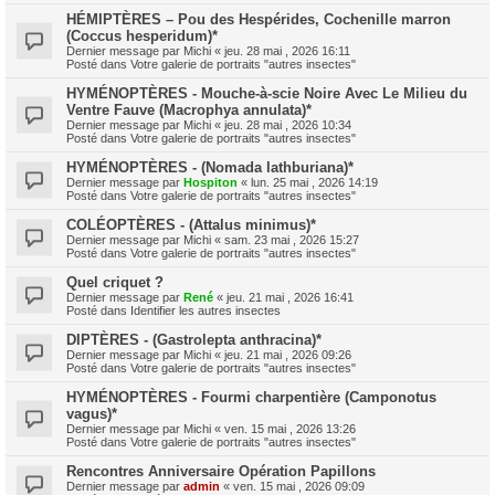
HÉMIPTÈRES – Pou des Hespérides, Cochenille marron
(Coccus hesperidum)*
Dernier message par
Michi
«
jeu. 28 mai , 2026 16:11
Posté dans
Votre galerie de portraits "autres insectes"
HYMÉNOPTÈRES - Mouche-à-scie Noire Avec Le Milieu du
Ventre Fauve (Macrophya annulata)*
Dernier message par
Michi
«
jeu. 28 mai , 2026 10:34
Posté dans
Votre galerie de portraits "autres insectes"
HYMÉNOPTÈRES - (Nomada lathburiana)*
Dernier message par
Hospiton
«
lun. 25 mai , 2026 14:19
Posté dans
Votre galerie de portraits "autres insectes"
COLÉOPTÈRES - (Attalus minimus)*
Dernier message par
Michi
«
sam. 23 mai , 2026 15:27
Posté dans
Votre galerie de portraits "autres insectes"
Quel criquet ?
Dernier message par
René
«
jeu. 21 mai , 2026 16:41
Posté dans
Identifier les autres insectes
DIPTÈRES - (Gastrolepta anthracina)*
Dernier message par
Michi
«
jeu. 21 mai , 2026 09:26
Posté dans
Votre galerie de portraits "autres insectes"
HYMÉNOPTÈRES - Fourmi charpentière (Camponotus
vagus)*
Dernier message par
Michi
«
ven. 15 mai , 2026 13:26
Posté dans
Votre galerie de portraits "autres insectes"
Rencontres Anniversaire Opération Papillons
Dernier message par
admin
«
ven. 15 mai , 2026 09:09