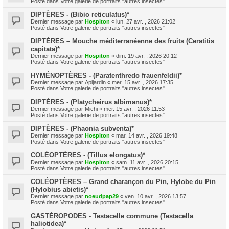
Posté dans
Votre galerie de portraits "autres insectes"
DIPTÈRES - (Bibio reticulatus)*
Dernier message par
Hospiton
«
lun. 27 avr. , 2026 21:02
Posté dans
Votre galerie de portraits "autres insectes"
DIPTÈRES – Mouche méditerranéenne des fruits (Ceratitis
capitata)*
Dernier message par
Hospiton
«
dim. 19 avr. , 2026 20:12
Posté dans
Votre galerie de portraits "autres insectes"
HYMÉNOPTÈRES - (Paratenthredo frauenfeldii)*
Dernier message par
Apijardin
«
mer. 15 avr. , 2026 17:35
Posté dans
Votre galerie de portraits "autres insectes"
DIPTÈRES - (Platycheirus albimanus)*
Dernier message par
Michi
«
mer. 15 avr. , 2026 11:53
Posté dans
Votre galerie de portraits "autres insectes"
DIPTÈRES - (Phaonia subventa)*
Dernier message par
Hospiton
«
mar. 14 avr. , 2026 19:48
Posté dans
Votre galerie de portraits "autres insectes"
COLÉOPTÈRES - (Tillus elongatus)*
Dernier message par
Hospiton
«
sam. 11 avr. , 2026 20:15
Posté dans
Votre galerie de portraits "autres insectes"
COLÉOPTÈRES – Grand charançon du Pin, Hylobe du Pin
(Hylobius abietis)*
Dernier message par
noeudpap29
«
ven. 10 avr. , 2026 13:57
Posté dans
Votre galerie de portraits "autres insectes"
GASTÉROPODES - Testacelle commune (Testacella
haliotidea)*