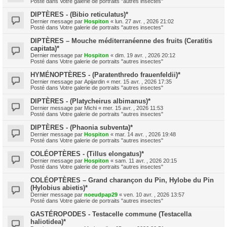
Posté dans
Votre galerie de portraits "autres insectes"
DIPTÈRES - (Bibio reticulatus)*
Dernier message par
Hospiton
«
lun. 27 avr. , 2026 21:02
Posté dans
Votre galerie de portraits "autres insectes"
DIPTÈRES – Mouche méditerranéenne des fruits (Ceratitis
capitata)*
Dernier message par
Hospiton
«
dim. 19 avr. , 2026 20:12
Posté dans
Votre galerie de portraits "autres insectes"
HYMÉNOPTÈRES - (Paratenthredo frauenfeldii)*
Dernier message par
Apijardin
«
mer. 15 avr. , 2026 17:35
Posté dans
Votre galerie de portraits "autres insectes"
DIPTÈRES - (Platycheirus albimanus)*
Dernier message par
Michi
«
mer. 15 avr. , 2026 11:53
Posté dans
Votre galerie de portraits "autres insectes"
DIPTÈRES - (Phaonia subventa)*
Dernier message par
Hospiton
«
mar. 14 avr. , 2026 19:48
Posté dans
Votre galerie de portraits "autres insectes"
COLÉOPTÈRES - (Tillus elongatus)*
Dernier message par
Hospiton
«
sam. 11 avr. , 2026 20:15
Posté dans
Votre galerie de portraits "autres insectes"
COLÉOPTÈRES – Grand charançon du Pin, Hylobe du Pin
(Hylobius abietis)*
Dernier message par
noeudpap29
«
ven. 10 avr. , 2026 13:57
Posté dans
Votre galerie de portraits "autres insectes"
GASTÉROPODES - Testacelle commune (Testacella
haliotidea)*