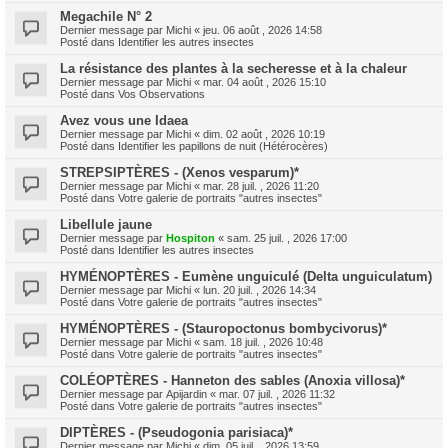
Megachile N° 2
Dernier message par
Michi
«
jeu. 06 août , 2026 14:58
Posté dans
Identifier les autres insectes
La résistance des plantes à la secheresse et à la chaleur
Dernier message par
Michi
«
mar. 04 août , 2026 15:10
Posté dans
Vos Observations
Avez vous une Idaea
Dernier message par
Michi
«
dim. 02 août , 2026 10:19
Posté dans
Identifier les papillons de nuit (Hétérocères)
STREPSIPTÈRES - (Xenos vesparum)*
Dernier message par
Michi
«
mar. 28 juil. , 2026 11:20
Posté dans
Votre galerie de portraits "autres insectes"
Libellule jaune
Dernier message par
Hospiton
«
sam. 25 juil. , 2026 17:00
Posté dans
Identifier les autres insectes
HYMÉNOPTÈRES - Eumène unguiculé (Delta unguiculatum)
Dernier message par
Michi
«
lun. 20 juil. , 2026 14:34
Posté dans
Votre galerie de portraits "autres insectes"
HYMÉNOPTÈRES - (Stauropoctonus bombycivorus)*
Dernier message par
Michi
«
sam. 18 juil. , 2026 10:48
Posté dans
Votre galerie de portraits "autres insectes"
COLÉOPTÈRES - Hanneton des sables (Anoxia villosa)*
Dernier message par
Apijardin
«
mar. 07 juil. , 2026 11:32
Posté dans
Votre galerie de portraits "autres insectes"
DIPTÈRES - (Pseudogonia parisiaca)*
Dernier message par
Michi
«
dim. 05 juil. , 2026 13:59