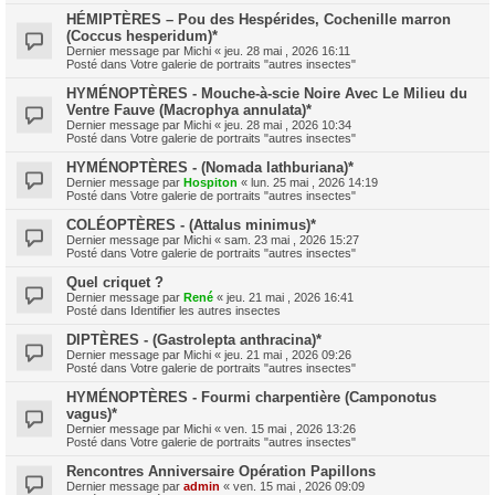
HÉMIPTÈRES – Pou des Hespérides, Cochenille marron
(Coccus hesperidum)*
Dernier message par
Michi
«
jeu. 28 mai , 2026 16:11
Posté dans
Votre galerie de portraits "autres insectes"
HYMÉNOPTÈRES - Mouche-à-scie Noire Avec Le Milieu du
Ventre Fauve (Macrophya annulata)*
Dernier message par
Michi
«
jeu. 28 mai , 2026 10:34
Posté dans
Votre galerie de portraits "autres insectes"
HYMÉNOPTÈRES - (Nomada lathburiana)*
Dernier message par
Hospiton
«
lun. 25 mai , 2026 14:19
Posté dans
Votre galerie de portraits "autres insectes"
COLÉOPTÈRES - (Attalus minimus)*
Dernier message par
Michi
«
sam. 23 mai , 2026 15:27
Posté dans
Votre galerie de portraits "autres insectes"
Quel criquet ?
Dernier message par
René
«
jeu. 21 mai , 2026 16:41
Posté dans
Identifier les autres insectes
DIPTÈRES - (Gastrolepta anthracina)*
Dernier message par
Michi
«
jeu. 21 mai , 2026 09:26
Posté dans
Votre galerie de portraits "autres insectes"
HYMÉNOPTÈRES - Fourmi charpentière (Camponotus
vagus)*
Dernier message par
Michi
«
ven. 15 mai , 2026 13:26
Posté dans
Votre galerie de portraits "autres insectes"
Rencontres Anniversaire Opération Papillons
Dernier message par
admin
«
ven. 15 mai , 2026 09:09