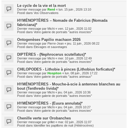
Le cycle de la vie et la mort
Dernier message par
René
«
lun. 15 juin , 2026 13:10
Posté dans
Vos Observations
HYMÉNOPTÈRES – Nomade de Fabricius (Nomada
fabriciana)*
Dernier message par
Michi
«
ven. 12 juin , 2026 11:02
Posté dans
Votre galerie de portraits "autres insectes"
Ontogenèses Papilio machaon 2026
Dernier message par
Pierre-Jean
«
jeu. 11 juin , 2026 08:22
Posté dans
Elevages et sauvetages
DIPTÈRES - (Nephrocerus scutellatus)*
Dernier message par
Michi
«
mer. 10 juin , 2026 12:49
Posté dans
Votre galerie de portraits "autres insectes"
CHILOPODES - Lithobie à pinces (Lithobius forficatus)*
Dernier message par
Hospiton
«
lun. 08 juin , 2026 17:22
Posté dans
Votre galerie de portraits "autres animaux"
HYMÉNOPTÈRES - Mouche-à-scie à antennes blanches au
bout (Tenthredo livida)*
Dernier message par
Michi
«
jeu. 04 juin , 2026 10:36
Posté dans
Votre galerie de portraits "autres insectes"
HYMÉNOPTÈRES - (Euura annulata)*
Dernier message par
Michi
«
jeu. 04 juin , 2026 10:27
Posté dans
Votre galerie de portraits "autres insectes"
Chenille verte sur Orobanches
Dernier message par
grillet
«
mar. 02 juin , 2026 11:07
Posté dans
Identifier les papillons de nuit (Hétérocères)