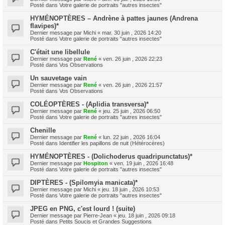
Posté dans
Votre galerie de portraits "autres insectes"
HYMÉNOPTÈRES – Andrène à pattes jaunes (Andrena
flavipes)*
Dernier message par
Michi
«
mar. 30 juin , 2026 14:20
Posté dans
Votre galerie de portraits "autres insectes"
C'était une libellule
Dernier message par
René
«
ven. 26 juin , 2026 22:23
Posté dans
Vos Observations
Un sauvetage vain
Dernier message par
René
«
ven. 26 juin , 2026 21:57
Posté dans
Vos Observations
COLÉOPTÈRES - (Aplidia transversa)*
Dernier message par
René
«
jeu. 25 juin , 2026 06:50
Posté dans
Votre galerie de portraits "autres insectes"
Chenille
Dernier message par
René
«
lun. 22 juin , 2026 16:04
Posté dans
Identifier les papillons de nuit (Hétérocères)
HYMÉNOPTÈRES - (Dolichoderus quadripunctatus)*
Dernier message par
Hospiton
«
ven. 19 juin , 2026 16:48
Posté dans
Votre galerie de portraits "autres insectes"
DIPTÈRES - (Spilomyia manicata)*
Dernier message par
Michi
«
jeu. 18 juin , 2026 10:53
Posté dans
Votre galerie de portraits "autres insectes"
JPEG en PNG, c'est lourd ! (suite)
Dernier message par
Pierre-Jean
«
jeu. 18 juin , 2026 09:18
Posté dans
Petits Soucis et Grandes Suggestions