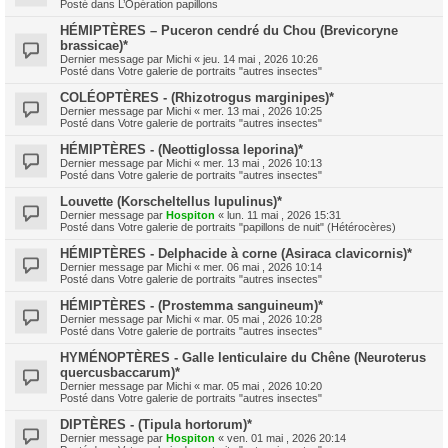
Posté dans
L’Opération papillons
HÉMIPTÈRES – Puceron cendré du Chou (Brevicoryne
brassicae)*
Dernier message par
Michi
«
jeu. 14 mai , 2026 10:26
Posté dans
Votre galerie de portraits "autres insectes"
COLÉOPTÈRES - (Rhizotrogus marginipes)*
Dernier message par
Michi
«
mer. 13 mai , 2026 10:25
Posté dans
Votre galerie de portraits "autres insectes"
HÉMIPTÈRES - (Neottiglossa leporina)*
Dernier message par
Michi
«
mer. 13 mai , 2026 10:13
Posté dans
Votre galerie de portraits "autres insectes"
Louvette (Korscheltellus lupulinus)*
Dernier message par
Hospiton
«
lun. 11 mai , 2026 15:31
Posté dans
Votre galerie de portraits "papillons de nuit" (Hétérocères)
HÉMIPTÈRES - Delphacide à corne (Asiraca clavicornis)*
Dernier message par
Michi
«
mer. 06 mai , 2026 10:14
Posté dans
Votre galerie de portraits "autres insectes"
HÉMIPTÈRES - (Prostemma sanguineum)*
Dernier message par
Michi
«
mar. 05 mai , 2026 10:28
Posté dans
Votre galerie de portraits "autres insectes"
HYMÉNOPTÈRES - Galle lenticulaire du Chêne (Neuroterus
quercusbaccarum)*
Dernier message par
Michi
«
mar. 05 mai , 2026 10:20
Posté dans
Votre galerie de portraits "autres insectes"
DIPTÈRES - (Tipula hortorum)*
Dernier message par
Hospiton
«
ven. 01 mai , 2026 20:14