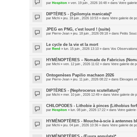
par
Hospiton
» ven. 19 juin , 2026 16:48 » dans
Votre galeri
DIPTÈRES - (Spilomyia manicata)*
par
Michi
» jeu. 18 juin , 2026 10:53 » dans
Votre galerie de p
JPEG en PNG, c'est lourd ! (suite)
par
Pierre-Jean
» jeu. 18 juin , 2026 09:18 » dans
Petits Sou
Le cycle de la vie et la mort
par
René
» lun. 15 juin , 2026 13:10 » dans
Vos Observation
HYMÉNOPTÈRES – Nomade de Fabricius (Nomad
par
Michi
» ven. 12 juin , 2026 11:02 » dans
Votre galerie de p
Ontogenèses Papilio machaon 2026
par
Pierre-Jean
» jeu. 11 juin , 2026 08:22 » dans
Elevages e
DIPTÈRES - (Nephrocerus scutellatus)*
par
Michi
» mer. 10 juin , 2026 12:49 » dans
Votre galerie de p
CHILOPODES - Lithobie à pinces (Lithobius forf
par
Hospiton
» lun. 08 juin , 2026 17:22 » dans
Votre galerie
HYMÉNOPTÈRES - Mouche-à-scie à antennes blan
par
Michi
» jeu. 04 juin , 2026 10:36 » dans
Votre galerie de p
HYMÉNOPTÈRES - (Euura annulata)*