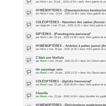
par
Michi
» lun. 20 juil. , 2026 14:34 » dans
Votre galerie de po
HYMÉNOPTÈRES - (Stauropoctonus bombycivo
par
Michi
» sam. 18 juil. , 2026 10:48 » dans
Votre galerie de 
COLÉOPTÈRES - Hanneton des sables (Anoxia v
par
Apijardin
» mar. 07 juil. , 2026 11:32 » dans
Votre galerie d
DIPTÈRES - (Pseudogonia parisiaca)*
par
Michi
» dim. 05 juil. , 2026 13:59 » dans
Votre galerie de p
HYMÉNOPTÈRES – Andrène à pattes jaunes (And
par
Michi
» mar. 30 juin , 2026 14:20 » dans
Votre galerie de p
C'était une libellule
par
René
» ven. 26 juin , 2026 22:23 » dans
Vos Observation
Un sauvetage vain
par
René
» ven. 26 juin , 2026 21:57 » dans
Vos Observation
COLÉOPTÈRES - (Aplidia transversa)*
par
René
» jeu. 25 juin , 2026 06:50 » dans
Votre galerie de p
Chenille
par
René
» lun. 22 juin , 2026 16:04 » dans
Identifier les pap
HYMÉNOPTÈRES - (Dolichoderus quadripunctat