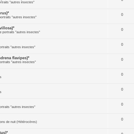
rtraits "autres insectes"
rus)*
0
portraits "autres insectes"
illosa)*
0
e portraits "autres insectes"
0
ortraits "autres insectes"
rena flavipes)*
0
ortraits "autres insectes"
0
s
0
s
0
ortraits "autres insectes"
0
illons de nuit (Hétérocères)
us)*