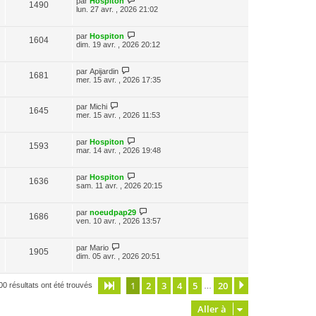
par
Hospiton
1490
lun. 27 avr. , 2026 21:02
par
Hospiton
1604
dim. 19 avr. , 2026 20:12
par
Apijardin
1681
mer. 15 avr. , 2026 17:35
par
Michi
1645
mer. 15 avr. , 2026 11:53
par
Hospiton
1593
mar. 14 avr. , 2026 19:48
par
Hospiton
1636
sam. 11 avr. , 2026 20:15
par
noeudpap29
1686
ven. 10 avr. , 2026 13:57
par
Mario
1905
dim. 05 avr. , 2026 20:51
1
2
3
4
5
20
Page
1
sur
20
Suivante
00 résultats ont été trouvés
…
Aller à