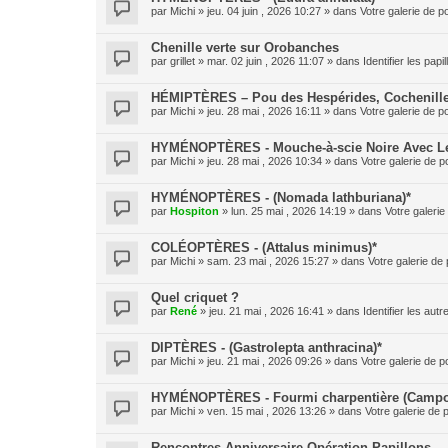
par
Michi
» jeu. 04 juin , 2026 10:27 » dans
Votre galerie de p
Chenille verte sur Orobanches
par
grillet
» mar. 02 juin , 2026 11:07 » dans
Identifier les pap
HÉMIPTÈRES – Pou des Hespérides, Cochenille
par
Michi
» jeu. 28 mai , 2026 16:11 » dans
Votre galerie de p
HYMÉNOPTÈRES - Mouche-à-scie Noire Avec Le 
par
Michi
» jeu. 28 mai , 2026 10:34 » dans
Votre galerie de p
HYMÉNOPTÈRES - (Nomada lathburiana)*
par
Hospiton
» lun. 25 mai , 2026 14:19 » dans
Votre galerie
COLÉOPTÈRES - (Attalus minimus)*
par
Michi
» sam. 23 mai , 2026 15:27 » dans
Votre galerie de 
Quel criquet ?
par
René
» jeu. 21 mai , 2026 16:41 » dans
Identifier les aut
DIPTÈRES - (Gastrolepta anthracina)*
par
Michi
» jeu. 21 mai , 2026 09:26 » dans
Votre galerie de p
HYMÉNOPTÈRES - Fourmi charpentière (Campo
par
Michi
» ven. 15 mai , 2026 13:26 » dans
Votre galerie de 
Rencontres Anniversaire Opération Papillons