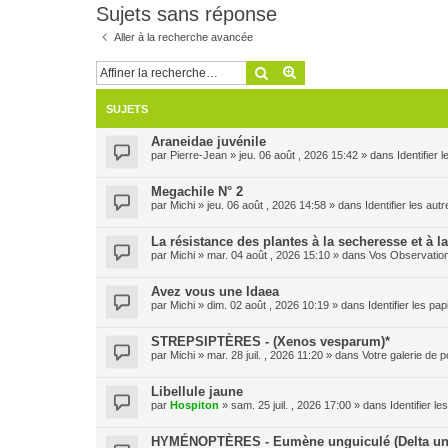
Sujets sans réponse
Aller à la recherche avancée
Rechercher
Recherche avancée
SUJETS
Araneidae juvénile
par
Pierre-Jean
» jeu. 06 août , 2026 15:42 » dans
Identifier
Megachile N° 2
par
Michi
» jeu. 06 août , 2026 14:58 » dans
Identifier les aut
La résistance des plantes à la secheresse et à l
par
Michi
» mar. 04 août , 2026 15:10 » dans
Vos Observatio
Avez vous une Idaea
par
Michi
» dim. 02 août , 2026 10:19 » dans
Identifier les pa
STREPSIPTÈRES - (Xenos vesparum)*
par
Michi
» mar. 28 juil. , 2026 11:20 » dans
Votre galerie de p
Libellule jaune
par
Hospiton
» sam. 25 juil. , 2026 17:00 » dans
Identifier l
HYMÉNOPTÈRES - Eumène unguiculé (Delta un