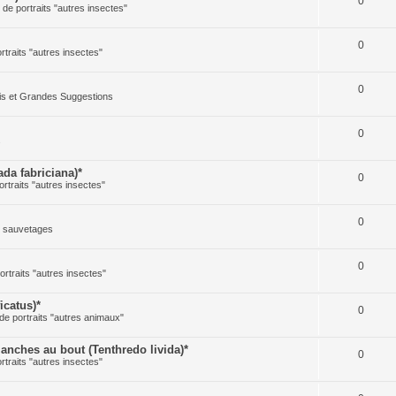
0
e de portraits "autres insectes"
0
ortraits "autres insectes"
0
cis et Grandes Suggestions
0
s
a fabriciana)*
0
ortraits "autres insectes"
0
t sauvetages
0
ortraits "autres insectes"
icatus)*
0
 de portraits "autres animaux"
ches au bout (Tenthredo livida)*
0
ortraits "autres insectes"