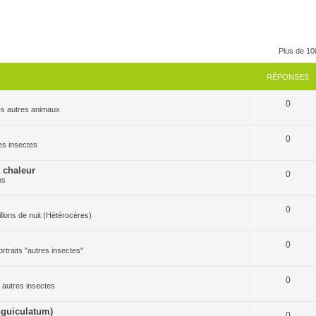
Plus de 10
RÉPONSES
0
 les autres animaux
0
res insectes
a chaleur
0
ns
0
pillons de nuit (Hétérocères)
0
ortraits "autres insectes"
0
es autres insectes
guiculatum)
0