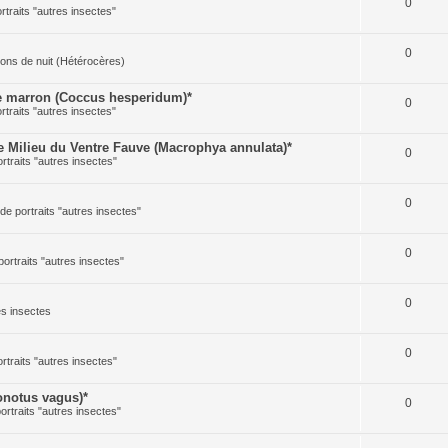
0
ortraits "autres insectes"
0
illons de nuit (Hétérocères)
 marron (Coccus hesperidum)*
0
ortraits "autres insectes"
Milieu du Ventre Fauve (Macrophya annulata)*
0
ortraits "autres insectes"
0
 de portraits "autres insectes"
0
portraits "autres insectes"
0
res insectes
0
ortraits "autres insectes"
notus vagus)*
0
portraits "autres insectes"