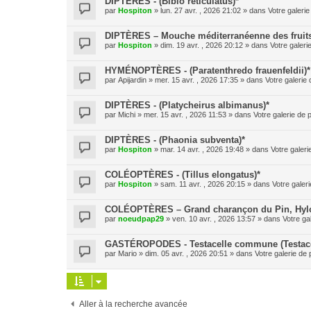
DIPTÈRES - (Bibio reticulatus)*
par
Hospiton
» lun. 27 avr. , 2026 21:02 » dans
Votre galerie
DIPTÈRES – Mouche méditerranéenne des fruits (
par
Hospiton
» dim. 19 avr. , 2026 20:12 » dans
Votre galeri
HYMÉNOPTÈRES - (Paratenthredo frauenfeldii)*
par
Apijardin
» mer. 15 avr. , 2026 17:35 » dans
Votre galerie 
DIPTÈRES - (Platycheirus albimanus)*
par
Michi
» mer. 15 avr. , 2026 11:53 » dans
Votre galerie de 
DIPTÈRES - (Phaonia subventa)*
par
Hospiton
» mar. 14 avr. , 2026 19:48 » dans
Votre galeri
COLÉOPTÈRES - (Tillus elongatus)*
par
Hospiton
» sam. 11 avr. , 2026 20:15 » dans
Votre galeri
COLÉOPTÈRES – Grand charançon du Pin, Hylobe
par
noeudpap29
» ven. 10 avr. , 2026 13:57 » dans
Votre ga
GASTÉROPODES - Testacelle commune (Testacel
par
Mario
» dim. 05 avr. , 2026 20:51 » dans
Votre galerie de 
Aller à la recherche avancée