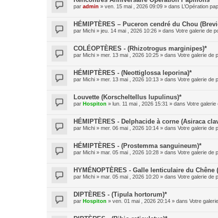
par
admin
» ven. 15 mai , 2026 09:09 » dans
L’Opération pap
HÉMIPTÈRES – Puceron cendré du Chou (Brevic
par
Michi
» jeu. 14 mai , 2026 10:26 » dans
Votre galerie de p
COLÉOPTÈRES - (Rhizotrogus marginipes)*
par
Michi
» mer. 13 mai , 2026 10:25 » dans
Votre galerie de 
HÉMIPTÈRES - (Neottiglossa leporina)*
par
Michi
» mer. 13 mai , 2026 10:13 » dans
Votre galerie de 
Louvette (Korscheltellus lupulinus)*
par
Hospiton
» lun. 11 mai , 2026 15:31 » dans
Votre galerie
HÉMIPTÈRES - Delphacide à corne (Asiraca clav
par
Michi
» mer. 06 mai , 2026 10:14 » dans
Votre galerie de 
HÉMIPTÈRES - (Prostemma sanguineum)*
par
Michi
» mar. 05 mai , 2026 10:28 » dans
Votre galerie de 
HYMÉNOPTÈRES - Galle lenticulaire du Chêne 
par
Michi
» mar. 05 mai , 2026 10:20 » dans
Votre galerie de 
DIPTÈRES - (Tipula hortorum)*
par
Hospiton
» ven. 01 mai , 2026 20:14 » dans
Votre galeri