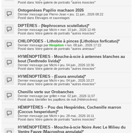
Posté dans
Votre galerie de portraits "autres insectes"
Ontogenèses Papilio machaon 2026
Dernier message par
Pierre-Jean
«
jeu. 11 juin , 2026 08:22
Posté dans
Elevages et sauvetages
DIPTÈRES - (Nephrocerus scutellatus)*
Dernier message par
Michi
«
mer. 10 juin , 2026 12:49
Posté dans
Votre galerie de portraits "autres insectes"
CHILOPODES - Lithobie à pinces (Lithobius forficatus)*
Dernier message par
Hospiton
«
lun. 08 juin , 2026 17:22
Posté dans
Votre galerie de portraits "autres animaux"
HYMÉNOPTÈRES - Mouche-à-scie à antennes blanches au
bout (Tenthredo livida)*
Dernier message par
Michi
«
jeu. 04 juin , 2026 10:36
Posté dans
Votre galerie de portraits "autres insectes"
HYMÉNOPTÈRES - (Euura annulata)*
Dernier message par
Michi
«
jeu. 04 juin , 2026 10:27
Posté dans
Votre galerie de portraits "autres insectes"
Chenille verte sur Orobanches
Dernier message par
grillet
«
mar. 02 juin , 2026 11:07
Posté dans
Identifier les papillons de nuit (Hétérocères)
HÉMIPTÈRES – Pou des Hespérides, Cochenille marron
(Coccus hesperidum)*
Dernier message par
Michi
«
jeu. 28 mai , 2026 16:11
Posté dans
Votre galerie de portraits "autres insectes"
HYMÉNOPTÈRES - Mouche-à-scie Noire Avec Le Milieu du
Ventre Fauve (Macrophya annulata)*