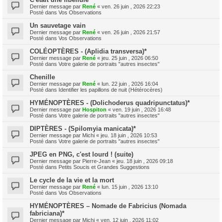
Dernier message par
René
«
ven. 26 juin , 2026 22:23
Posté dans
Vos Observations
Un sauvetage vain
Dernier message par
René
«
ven. 26 juin , 2026 21:57
Posté dans
Vos Observations
COLÉOPTÈRES - (Aplidia transversa)*
Dernier message par
René
«
jeu. 25 juin , 2026 06:50
Posté dans
Votre galerie de portraits "autres insectes"
Chenille
Dernier message par
René
«
lun. 22 juin , 2026 16:04
Posté dans
Identifier les papillons de nuit (Hétérocères)
HYMÉNOPTÈRES - (Dolichoderus quadripunctatus)*
Dernier message par
Hospiton
«
ven. 19 juin , 2026 16:48
Posté dans
Votre galerie de portraits "autres insectes"
DIPTÈRES - (Spilomyia manicata)*
Dernier message par
Michi
«
jeu. 18 juin , 2026 10:53
Posté dans
Votre galerie de portraits "autres insectes"
JPEG en PNG, c'est lourd ! (suite)
Dernier message par
Pierre-Jean
«
jeu. 18 juin , 2026 09:18
Posté dans
Petits Soucis et Grandes Suggestions
Le cycle de la vie et la mort
Dernier message par
René
«
lun. 15 juin , 2026 13:10
Posté dans
Vos Observations
HYMÉNOPTÈRES – Nomade de Fabricius (Nomada
fabriciana)*
Dernier message par
Michi
«
ven. 12 juin , 2026 11:02