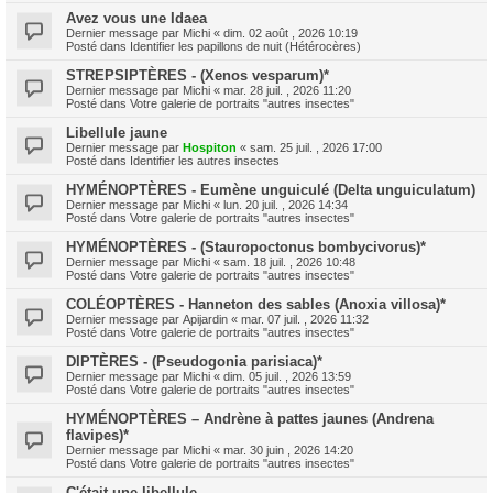
Avez vous une Idaea
Dernier message par
Michi
«
dim. 02 août , 2026 10:19
Posté dans
Identifier les papillons de nuit (Hétérocères)
STREPSIPTÈRES - (Xenos vesparum)*
Dernier message par
Michi
«
mar. 28 juil. , 2026 11:20
Posté dans
Votre galerie de portraits "autres insectes"
Libellule jaune
Dernier message par
Hospiton
«
sam. 25 juil. , 2026 17:00
Posté dans
Identifier les autres insectes
HYMÉNOPTÈRES - Eumène unguiculé (Delta unguiculatum)
Dernier message par
Michi
«
lun. 20 juil. , 2026 14:34
Posté dans
Votre galerie de portraits "autres insectes"
HYMÉNOPTÈRES - (Stauropoctonus bombycivorus)*
Dernier message par
Michi
«
sam. 18 juil. , 2026 10:48
Posté dans
Votre galerie de portraits "autres insectes"
COLÉOPTÈRES - Hanneton des sables (Anoxia villosa)*
Dernier message par
Apijardin
«
mar. 07 juil. , 2026 11:32
Posté dans
Votre galerie de portraits "autres insectes"
DIPTÈRES - (Pseudogonia parisiaca)*
Dernier message par
Michi
«
dim. 05 juil. , 2026 13:59
Posté dans
Votre galerie de portraits "autres insectes"
HYMÉNOPTÈRES – Andrène à pattes jaunes (Andrena
flavipes)*
Dernier message par
Michi
«
mar. 30 juin , 2026 14:20
Posté dans
Votre galerie de portraits "autres insectes"
C'était une libellule