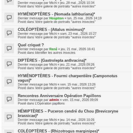
Dernier message par
Michi
«
jeu. 28 mai , 2026 10:34
Posté dans
Votre galerie de portraits "autres insectes"
HYMÉNOPTÈRES - (Nomada lathburiana)*
Dernier message par
Hospiton
«
lun. 25 mai , 2026 14:19
Posté dans
Votre galerie de portraits "autres insectes"
COLÉOPTÈRES - (Attalus minimus)*
Dernier message par
Michi
«
sam. 23 mai , 2026 15:27
Posté dans
Votre galerie de portraits "autres insectes"
Quel criquet ?
Dernier message par
René
«
jeu. 21 mai , 2026 16:41
Posté dans
Identifier les autres insectes
DIPTÈRES - (Gastrolepta anthracina)*
Dernier message par
Michi
«
jeu. 21 mai , 2026 09:26
Posté dans
Votre galerie de portraits "autres insectes"
HYMÉNOPTÈRES - Fourmi charpentière (Camponotus
vagus)*
Dernier message par
Michi
«
ven. 15 mai , 2026 13:26
Posté dans
Votre galerie de portraits "autres insectes"
Rencontres Anniversaire Opération Papillons
Dernier message par
admin
«
ven. 15 mai , 2026 09:09
Posté dans
L’Opération papillons
HÉMIPTÈRES – Puceron cendré du Chou (Brevicoryne
brassicae)*
Dernier message par
Michi
«
jeu. 14 mai , 2026 10:26
Posté dans
Votre galerie de portraits "autres insectes"
COLÉOPTÈRES - (Rhizotrogus marginipes)*