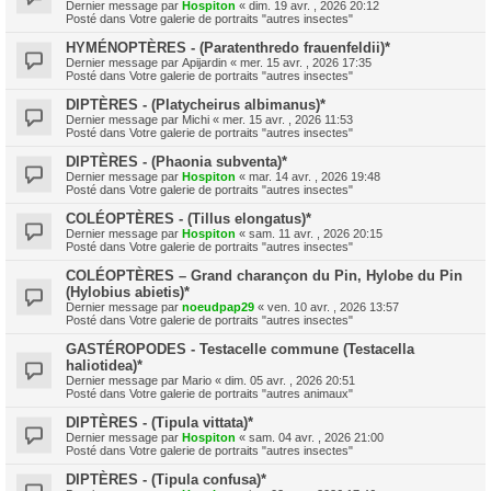
Dernier message par
Hospiton
«
dim. 19 avr. , 2026 20:12
Posté dans
Votre galerie de portraits "autres insectes"
HYMÉNOPTÈRES - (Paratenthredo frauenfeldii)*
Dernier message par
Apijardin
«
mer. 15 avr. , 2026 17:35
Posté dans
Votre galerie de portraits "autres insectes"
DIPTÈRES - (Platycheirus albimanus)*
Dernier message par
Michi
«
mer. 15 avr. , 2026 11:53
Posté dans
Votre galerie de portraits "autres insectes"
DIPTÈRES - (Phaonia subventa)*
Dernier message par
Hospiton
«
mar. 14 avr. , 2026 19:48
Posté dans
Votre galerie de portraits "autres insectes"
COLÉOPTÈRES - (Tillus elongatus)*
Dernier message par
Hospiton
«
sam. 11 avr. , 2026 20:15
Posté dans
Votre galerie de portraits "autres insectes"
COLÉOPTÈRES – Grand charançon du Pin, Hylobe du Pin
(Hylobius abietis)*
Dernier message par
noeudpap29
«
ven. 10 avr. , 2026 13:57
Posté dans
Votre galerie de portraits "autres insectes"
GASTÉROPODES - Testacelle commune (Testacella
haliotidea)*
Dernier message par
Mario
«
dim. 05 avr. , 2026 20:51
Posté dans
Votre galerie de portraits "autres animaux"
DIPTÈRES - (Tipula vittata)*
Dernier message par
Hospiton
«
sam. 04 avr. , 2026 21:00
Posté dans
Votre galerie de portraits "autres insectes"
DIPTÈRES - (Tipula confusa)*