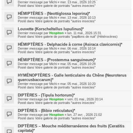
Dernier message par
Michi
«
mer. 13 mai , 2026 10:25
Posté dans
Votre galerie de portraits "autres insectes"
HÉMIPTÈRES - (Neottiglossa leporina)*
Dernier message par
Michi
«
mer. 13 mai , 2026 10:13
Posté dans
Votre galerie de portraits "autres insectes"
Louvette (Korscheltellus lupulinus)*
Dernier message par
Hospiton
«
lun. 11 mai , 2026 15:31
Posté dans
Votre galerie de portraits "papillons de nuit" (Hétérocères)
HÉMIPTÈRES - Delphacide à corne (Asiraca clavicornis)*
Dernier message par
Michi
«
mer. 06 mai , 2026 10:14
Posté dans
Votre galerie de portraits "autres insectes"
HÉMIPTÈRES - (Prostemma sanguineum)*
Dernier message par
Michi
«
mar. 05 mai , 2026 10:28
Posté dans
Votre galerie de portraits "autres insectes"
HYMÉNOPTÈRES - Galle lenticulaire du Chêne (Neuroterus
quercusbaccarum)*
Dernier message par
Michi
«
mar. 05 mai , 2026 10:20
Posté dans
Votre galerie de portraits "autres insectes"
DIPTÈRES - (Tipula hortorum)*
Dernier message par
Hospiton
«
ven. 01 mai , 2026 20:14
Posté dans
Votre galerie de portraits "autres insectes"
DIPTÈRES - (Bibio reticulatus)*
Dernier message par
Hospiton
«
lun. 27 avr. , 2026 21:02
Posté dans
Votre galerie de portraits "autres insectes"
DIPTÈRES – Mouche méditerranéenne des fruits (Ceratitis
capitata)*