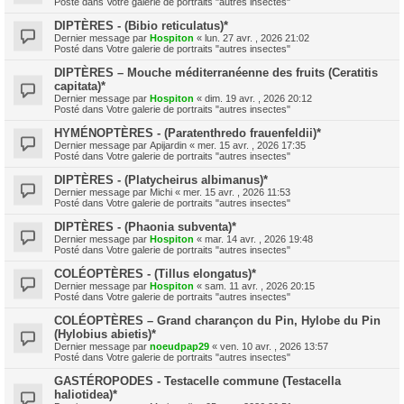
Posté dans
Votre galerie de portraits "autres insectes"
DIPTÈRES - (Bibio reticulatus)*
Dernier message par
Hospiton
«
lun. 27 avr. , 2026 21:02
Posté dans
Votre galerie de portraits "autres insectes"
DIPTÈRES – Mouche méditerranéenne des fruits (Ceratitis
capitata)*
Dernier message par
Hospiton
«
dim. 19 avr. , 2026 20:12
Posté dans
Votre galerie de portraits "autres insectes"
HYMÉNOPTÈRES - (Paratenthredo frauenfeldii)*
Dernier message par
Apijardin
«
mer. 15 avr. , 2026 17:35
Posté dans
Votre galerie de portraits "autres insectes"
DIPTÈRES - (Platycheirus albimanus)*
Dernier message par
Michi
«
mer. 15 avr. , 2026 11:53
Posté dans
Votre galerie de portraits "autres insectes"
DIPTÈRES - (Phaonia subventa)*
Dernier message par
Hospiton
«
mar. 14 avr. , 2026 19:48
Posté dans
Votre galerie de portraits "autres insectes"
COLÉOPTÈRES - (Tillus elongatus)*
Dernier message par
Hospiton
«
sam. 11 avr. , 2026 20:15
Posté dans
Votre galerie de portraits "autres insectes"
COLÉOPTÈRES – Grand charançon du Pin, Hylobe du Pin
(Hylobius abietis)*
Dernier message par
noeudpap29
«
ven. 10 avr. , 2026 13:57
Posté dans
Votre galerie de portraits "autres insectes"
GASTÉROPODES - Testacelle commune (Testacella
haliotidea)*