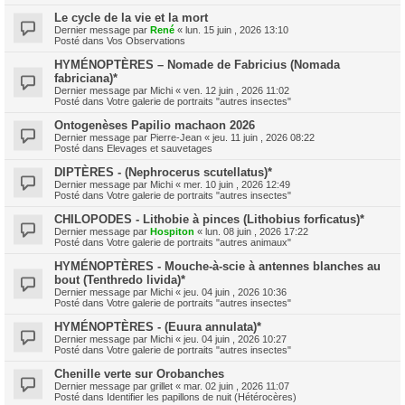
Le cycle de la vie et la mort
Dernier message par
René
«
lun. 15 juin , 2026 13:10
Posté dans
Vos Observations
HYMÉNOPTÈRES – Nomade de Fabricius (Nomada
fabriciana)*
Dernier message par
Michi
«
ven. 12 juin , 2026 11:02
Posté dans
Votre galerie de portraits "autres insectes"
Ontogenèses Papilio machaon 2026
Dernier message par
Pierre-Jean
«
jeu. 11 juin , 2026 08:22
Posté dans
Elevages et sauvetages
DIPTÈRES - (Nephrocerus scutellatus)*
Dernier message par
Michi
«
mer. 10 juin , 2026 12:49
Posté dans
Votre galerie de portraits "autres insectes"
CHILOPODES - Lithobie à pinces (Lithobius forficatus)*
Dernier message par
Hospiton
«
lun. 08 juin , 2026 17:22
Posté dans
Votre galerie de portraits "autres animaux"
HYMÉNOPTÈRES - Mouche-à-scie à antennes blanches au
bout (Tenthredo livida)*
Dernier message par
Michi
«
jeu. 04 juin , 2026 10:36
Posté dans
Votre galerie de portraits "autres insectes"
HYMÉNOPTÈRES - (Euura annulata)*
Dernier message par
Michi
«
jeu. 04 juin , 2026 10:27
Posté dans
Votre galerie de portraits "autres insectes"
Chenille verte sur Orobanches
Dernier message par
grillet
«
mar. 02 juin , 2026 11:07
Posté dans
Identifier les papillons de nuit (Hétérocères)