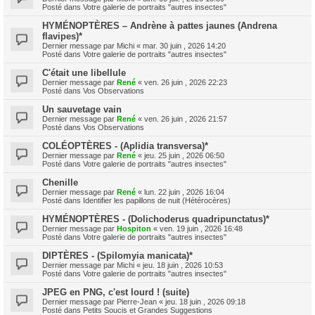
Posté dans
Votre galerie de portraits "autres insectes"
HYMÉNOPTÈRES – Andrène à pattes jaunes (Andrena
flavipes)*
Dernier message par
Michi
«
mar. 30 juin , 2026 14:20
Posté dans
Votre galerie de portraits "autres insectes"
C'était une libellule
Dernier message par
René
«
ven. 26 juin , 2026 22:23
Posté dans
Vos Observations
Un sauvetage vain
Dernier message par
René
«
ven. 26 juin , 2026 21:57
Posté dans
Vos Observations
COLÉOPTÈRES - (Aplidia transversa)*
Dernier message par
René
«
jeu. 25 juin , 2026 06:50
Posté dans
Votre galerie de portraits "autres insectes"
Chenille
Dernier message par
René
«
lun. 22 juin , 2026 16:04
Posté dans
Identifier les papillons de nuit (Hétérocères)
HYMÉNOPTÈRES - (Dolichoderus quadripunctatus)*
Dernier message par
Hospiton
«
ven. 19 juin , 2026 16:48
Posté dans
Votre galerie de portraits "autres insectes"
DIPTÈRES - (Spilomyia manicata)*
Dernier message par
Michi
«
jeu. 18 juin , 2026 10:53
Posté dans
Votre galerie de portraits "autres insectes"
JPEG en PNG, c'est lourd ! (suite)
Dernier message par
Pierre-Jean
«
jeu. 18 juin , 2026 09:18
Posté dans
Petits Soucis et Grandes Suggestions