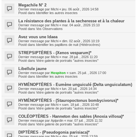
Megachile N° 2
Dernier message par
Michi
«
jeu. 06 août , 2026 14:58
Posté dans
Identifier les autres insectes
La résistance des plantes à la secheresse et à la chaleur
Dernier message par
Michi
«
mar. 04 août , 2026 15:10
Posté dans
Vos Observations
Avez vous une Idaea
Dernier message par
Michi
«
dim. 02 août , 2026 10:19
Posté dans
Identifier les papillons de nuit (Hétérocères)
STREPSIPTÈRES - (Xenos vesparum)*
Dernier message par
Michi
«
mar. 28 juil. , 2026 11:20
Posté dans
Votre galerie de portraits "autres insectes"
Libellule jaune
Dernier message par
Hospiton
«
sam. 25 juil. , 2026 17:00
Posté dans
Identifier les autres insectes
HYMÉNOPTÈRES - Eumène unguiculé (Delta unguiculatum)
Dernier message par
Michi
«
lun. 20 juil. , 2026 14:34
Posté dans
Votre galerie de portraits "autres insectes"
HYMÉNOPTÈRES - (Stauropoctonus bombycivorus)*
Dernier message par
Michi
«
sam. 18 juil. , 2026 10:48
Posté dans
Votre galerie de portraits "autres insectes"
COLÉOPTÈRES - Hanneton des sables (Anoxia villosa)*
Dernier message par
Apijardin
«
mar. 07 juil. , 2026 11:32
Posté dans
Votre galerie de portraits "autres insectes"
DIPTÈRES - (Pseudogonia parisiaca)*
Dernier message par
Michi
«
dim. 05 juil. , 2026 13:59