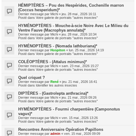
HÉMIPTÈRES – Pou des Hespérides, Cochenille marron
(Coccus hesperidum)*
Dernier message par
Michi
«
jeu. 28 mai , 2026 16:11
Posté dans
Votre galerie de portraits "autres insectes"
HYMÉNOPTÈRES - Mouche-à-scie Noire Avec Le Milieu du
Ventre Fauve (Macrophya annulata)*
Dernier message par
Michi
«
jeu. 28 mai , 2026 10:34
Posté dans
Votre galerie de portraits "autres insectes"
HYMÉNOPTÈRES - (Nomada lathburiana)*
Dernier message par
Hospiton
«
lun. 25 mai , 2026 14:19
Posté dans
Votre galerie de portraits "autres insectes"
COLÉOPTÈRES - (Attalus minimus)*
Dernier message par
Michi
«
sam. 23 mai , 2026 15:27
Posté dans
Votre galerie de portraits "autres insectes"
Quel criquet ?
Dernier message par
René
«
jeu. 21 mai , 2026 16:41
Posté dans
Identifier les autres insectes
DIPTÈRES - (Gastrolepta anthracina)*
Dernier message par
Michi
«
jeu. 21 mai , 2026 09:26
Posté dans
Votre galerie de portraits "autres insectes"
HYMÉNOPTÈRES - Fourmi charpentière (Camponotus
vagus)*
Dernier message par
Michi
«
ven. 15 mai , 2026 13:26
Posté dans
Votre galerie de portraits "autres insectes"
Rencontres Anniversaire Opération Papillons
Dernier message par
admin
«
ven. 15 mai , 2026 09:09