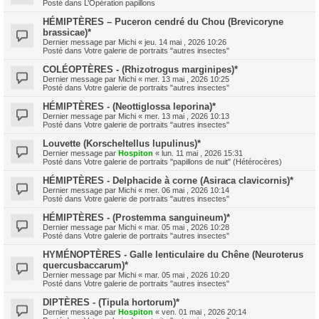
Posté dans
L’Opération papillons
HÉMIPTÈRES – Puceron cendré du Chou (Brevicoryne
brassicae)*
Dernier message par
Michi
«
jeu. 14 mai , 2026 10:26
Posté dans
Votre galerie de portraits "autres insectes"
COLÉOPTÈRES - (Rhizotrogus marginipes)*
Dernier message par
Michi
«
mer. 13 mai , 2026 10:25
Posté dans
Votre galerie de portraits "autres insectes"
HÉMIPTÈRES - (Neottiglossa leporina)*
Dernier message par
Michi
«
mer. 13 mai , 2026 10:13
Posté dans
Votre galerie de portraits "autres insectes"
Louvette (Korscheltellus lupulinus)*
Dernier message par
Hospiton
«
lun. 11 mai , 2026 15:31
Posté dans
Votre galerie de portraits "papillons de nuit" (Hétérocères)
HÉMIPTÈRES - Delphacide à corne (Asiraca clavicornis)*
Dernier message par
Michi
«
mer. 06 mai , 2026 10:14
Posté dans
Votre galerie de portraits "autres insectes"
HÉMIPTÈRES - (Prostemma sanguineum)*
Dernier message par
Michi
«
mar. 05 mai , 2026 10:28
Posté dans
Votre galerie de portraits "autres insectes"
HYMÉNOPTÈRES - Galle lenticulaire du Chêne (Neuroterus
quercusbaccarum)*
Dernier message par
Michi
«
mar. 05 mai , 2026 10:20
Posté dans
Votre galerie de portraits "autres insectes"
DIPTÈRES - (Tipula hortorum)*
Dernier message par
Hospiton
«
ven. 01 mai , 2026 20:14