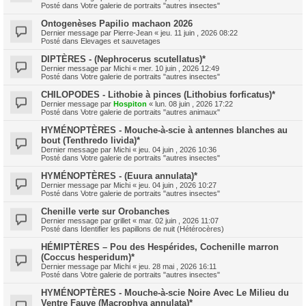
Posté dans
Votre galerie de portraits "autres insectes"
Ontogenèses Papilio machaon 2026
Dernier message par
Pierre-Jean
«
jeu. 11 juin , 2026 08:22
Posté dans
Elevages et sauvetages
DIPTÈRES - (Nephrocerus scutellatus)*
Dernier message par
Michi
«
mer. 10 juin , 2026 12:49
Posté dans
Votre galerie de portraits "autres insectes"
CHILOPODES - Lithobie à pinces (Lithobius forficatus)*
Dernier message par
Hospiton
«
lun. 08 juin , 2026 17:22
Posté dans
Votre galerie de portraits "autres animaux"
HYMÉNOPTÈRES - Mouche-à-scie à antennes blanches au
bout (Tenthredo livida)*
Dernier message par
Michi
«
jeu. 04 juin , 2026 10:36
Posté dans
Votre galerie de portraits "autres insectes"
HYMÉNOPTÈRES - (Euura annulata)*
Dernier message par
Michi
«
jeu. 04 juin , 2026 10:27
Posté dans
Votre galerie de portraits "autres insectes"
Chenille verte sur Orobanches
Dernier message par
grillet
«
mar. 02 juin , 2026 11:07
Posté dans
Identifier les papillons de nuit (Hétérocères)
HÉMIPTÈRES – Pou des Hespérides, Cochenille marron
(Coccus hesperidum)*
Dernier message par
Michi
«
jeu. 28 mai , 2026 16:11
Posté dans
Votre galerie de portraits "autres insectes"
HYMÉNOPTÈRES - Mouche-à-scie Noire Avec Le Milieu du
Ventre Fauve (Macrophya annulata)*