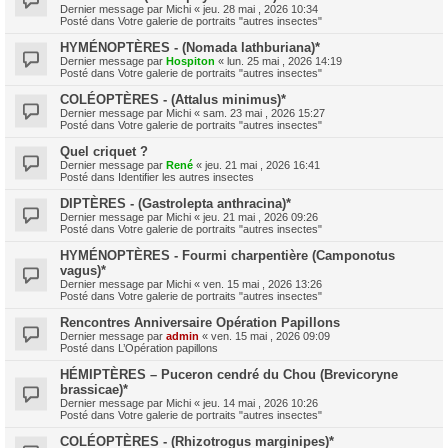
Dernier message par
Michi
«
jeu. 28 mai , 2026 10:34
Posté dans
Votre galerie de portraits "autres insectes"
HYMÉNOPTÈRES - (Nomada lathburiana)*
Dernier message par
Hospiton
«
lun. 25 mai , 2026 14:19
Posté dans
Votre galerie de portraits "autres insectes"
COLÉOPTÈRES - (Attalus minimus)*
Dernier message par
Michi
«
sam. 23 mai , 2026 15:27
Posté dans
Votre galerie de portraits "autres insectes"
Quel criquet ?
Dernier message par
René
«
jeu. 21 mai , 2026 16:41
Posté dans
Identifier les autres insectes
DIPTÈRES - (Gastrolepta anthracina)*
Dernier message par
Michi
«
jeu. 21 mai , 2026 09:26
Posté dans
Votre galerie de portraits "autres insectes"
HYMÉNOPTÈRES - Fourmi charpentière (Camponotus
vagus)*
Dernier message par
Michi
«
ven. 15 mai , 2026 13:26
Posté dans
Votre galerie de portraits "autres insectes"
Rencontres Anniversaire Opération Papillons
Dernier message par
admin
«
ven. 15 mai , 2026 09:09
Posté dans
L’Opération papillons
HÉMIPTÈRES – Puceron cendré du Chou (Brevicoryne
brassicae)*
Dernier message par
Michi
«
jeu. 14 mai , 2026 10:26
Posté dans
Votre galerie de portraits "autres insectes"
COLÉOPTÈRES - (Rhizotrogus marginipes)*