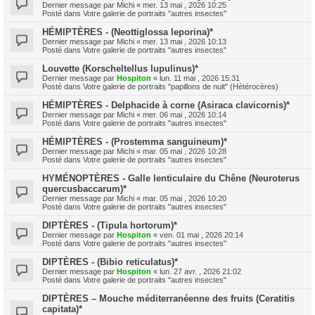
Dernier message par
Michi
«
mer. 13 mai , 2026 10:25
Posté dans
Votre galerie de portraits "autres insectes"
HÉMIPTÈRES - (Neottiglossa leporina)*
Dernier message par
Michi
«
mer. 13 mai , 2026 10:13
Posté dans
Votre galerie de portraits "autres insectes"
Louvette (Korscheltellus lupulinus)*
Dernier message par
Hospiton
«
lun. 11 mai , 2026 15:31
Posté dans
Votre galerie de portraits "papillons de nuit" (Hétérocères)
HÉMIPTÈRES - Delphacide à corne (Asiraca clavicornis)*
Dernier message par
Michi
«
mer. 06 mai , 2026 10:14
Posté dans
Votre galerie de portraits "autres insectes"
HÉMIPTÈRES - (Prostemma sanguineum)*
Dernier message par
Michi
«
mar. 05 mai , 2026 10:28
Posté dans
Votre galerie de portraits "autres insectes"
HYMÉNOPTÈRES - Galle lenticulaire du Chêne (Neuroterus
quercusbaccarum)*
Dernier message par
Michi
«
mar. 05 mai , 2026 10:20
Posté dans
Votre galerie de portraits "autres insectes"
DIPTÈRES - (Tipula hortorum)*
Dernier message par
Hospiton
«
ven. 01 mai , 2026 20:14
Posté dans
Votre galerie de portraits "autres insectes"
DIPTÈRES - (Bibio reticulatus)*
Dernier message par
Hospiton
«
lun. 27 avr. , 2026 21:02
Posté dans
Votre galerie de portraits "autres insectes"
DIPTÈRES – Mouche méditerranéenne des fruits (Ceratitis
capitata)*