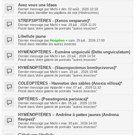
Avez vous une Idaea
Dernier message par
Michi
«
dim. 02 août , 2026 10:19
Posté dans
Identifier les papillons de nuit (Hétérocères)
STREPSIPTÈRES - (Xenos vesparum)*
Dernier message par
Michi
«
mar. 28 juil. , 2026 11:20
Posté dans
Votre galerie de portraits "autres insectes"
Libellule jaune
Dernier message par
Hospiton
«
sam. 25 juil. , 2026 17:00
Posté dans
Identifier les autres insectes
HYMÉNOPTÈRES - Eumène unguiculé (Delta unguiculatum)
Dernier message par
Michi
«
lun. 20 juil. , 2026 14:34
Posté dans
Votre galerie de portraits "autres insectes"
HYMÉNOPTÈRES - (Stauropoctonus bombycivorus)*
Dernier message par
Michi
«
sam. 18 juil. , 2026 10:48
Posté dans
Votre galerie de portraits "autres insectes"
COLÉOPTÈRES - Hanneton des sables (Anoxia villosa)*
Dernier message par
Apijardin
«
mar. 07 juil. , 2026 11:32
Posté dans
Votre galerie de portraits "autres insectes"
DIPTÈRES - (Pseudogonia parisiaca)*
Dernier message par
Michi
«
dim. 05 juil. , 2026 13:59
Posté dans
Votre galerie de portraits "autres insectes"
HYMÉNOPTÈRES – Andrène à pattes jaunes (Andrena
flavipes)*
Dernier message par
Michi
«
mar. 30 juin , 2026 14:20
Posté dans
Votre galerie de portraits "autres insectes"
C'était une libellule