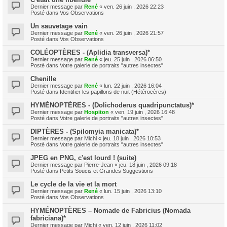
Dernier message par
René
«
ven. 26 juin , 2026 22:23
Posté dans
Vos Observations
Un sauvetage vain
Dernier message par
René
«
ven. 26 juin , 2026 21:57
Posté dans
Vos Observations
COLÉOPTÈRES - (Aplidia transversa)*
Dernier message par
René
«
jeu. 25 juin , 2026 06:50
Posté dans
Votre galerie de portraits "autres insectes"
Chenille
Dernier message par
René
«
lun. 22 juin , 2026 16:04
Posté dans
Identifier les papillons de nuit (Hétérocères)
HYMÉNOPTÈRES - (Dolichoderus quadripunctatus)*
Dernier message par
Hospiton
«
ven. 19 juin , 2026 16:48
Posté dans
Votre galerie de portraits "autres insectes"
DIPTÈRES - (Spilomyia manicata)*
Dernier message par
Michi
«
jeu. 18 juin , 2026 10:53
Posté dans
Votre galerie de portraits "autres insectes"
JPEG en PNG, c'est lourd ! (suite)
Dernier message par
Pierre-Jean
«
jeu. 18 juin , 2026 09:18
Posté dans
Petits Soucis et Grandes Suggestions
Le cycle de la vie et la mort
Dernier message par
René
«
lun. 15 juin , 2026 13:10
Posté dans
Vos Observations
HYMÉNOPTÈRES – Nomade de Fabricius (Nomada
fabriciana)*
Dernier message par
Michi
«
ven. 12 juin , 2026 11:02