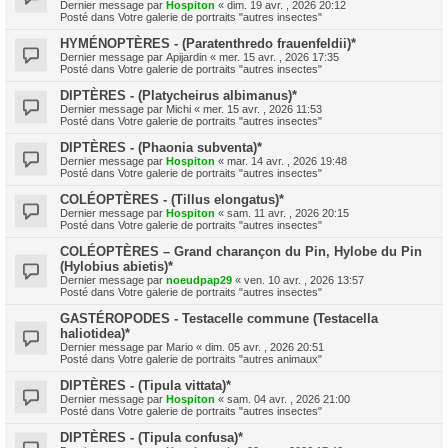
Dernier message par
Hospiton
«
dim. 19 avr. , 2026 20:12
Posté dans
Votre galerie de portraits "autres insectes"
HYMÉNOPTÈRES - (Paratenthredo frauenfeldii)*
Dernier message par
Apijardin
«
mer. 15 avr. , 2026 17:35
Posté dans
Votre galerie de portraits "autres insectes"
DIPTÈRES - (Platycheirus albimanus)*
Dernier message par
Michi
«
mer. 15 avr. , 2026 11:53
Posté dans
Votre galerie de portraits "autres insectes"
DIPTÈRES - (Phaonia subventa)*
Dernier message par
Hospiton
«
mar. 14 avr. , 2026 19:48
Posté dans
Votre galerie de portraits "autres insectes"
COLÉOPTÈRES - (Tillus elongatus)*
Dernier message par
Hospiton
«
sam. 11 avr. , 2026 20:15
Posté dans
Votre galerie de portraits "autres insectes"
COLÉOPTÈRES – Grand charançon du Pin, Hylobe du Pin
(Hylobius abietis)*
Dernier message par
noeudpap29
«
ven. 10 avr. , 2026 13:57
Posté dans
Votre galerie de portraits "autres insectes"
GASTÉROPODES - Testacelle commune (Testacella
haliotidea)*
Dernier message par
Mario
«
dim. 05 avr. , 2026 20:51
Posté dans
Votre galerie de portraits "autres animaux"
DIPTÈRES - (Tipula vittata)*
Dernier message par
Hospiton
«
sam. 04 avr. , 2026 21:00
Posté dans
Votre galerie de portraits "autres insectes"
DIPTÈRES - (Tipula confusa)*