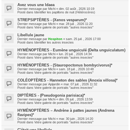
Avez vous une Idaea
Dernier message par
Michi
«
dim. 02 août , 2026 10:19
Posté dans
Identifier les papillons de nuit (Hétérocères)
STREPSIPTÈRES - (Xenos vesparum)*
Dernier message par
Michi
«
mar. 28 juil. , 2026 11:20
Posté dans
Votre galerie de portraits "autres insectes"
Libellule jaune
Dernier message par
Hospiton
«
sam. 25 juil. , 2026 17:00
Posté dans
Identifier les autres insectes
HYMÉNOPTÈRES - Eumène unguiculé (Delta unguiculatum)
Dernier message par
Michi
«
lun. 20 juil. , 2026 14:34
Posté dans
Votre galerie de portraits "autres insectes"
HYMÉNOPTÈRES - (Stauropoctonus bombycivorus)*
Dernier message par
Michi
«
sam. 18 juil. , 2026 10:48
Posté dans
Votre galerie de portraits "autres insectes"
COLÉOPTÈRES - Hanneton des sables (Anoxia villosa)*
Dernier message par
Apijardin
«
mar. 07 juil. , 2026 11:32
Posté dans
Votre galerie de portraits "autres insectes"
DIPTÈRES - (Pseudogonia parisiaca)*
Dernier message par
Michi
«
dim. 05 juil. , 2026 13:59
Posté dans
Votre galerie de portraits "autres insectes"
HYMÉNOPTÈRES – Andrène à pattes jaunes (Andrena
flavipes)*
Dernier message par
Michi
«
mar. 30 juin , 2026 14:20
Posté dans
Votre galerie de portraits "autres insectes"
C'était une libellule