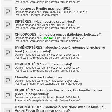
Posté dans
Votre galerie de portraits "autres insectes"
Ontogenèses Papilio machaon 2026
Dernier message par
Pierre-Jean
«
jeu. 11 juin , 2026 08:22
Posté dans
Elevages et sauvetages
DIPTÈRES - (Nephrocerus scutellatus)*
Dernier message par
Michi
«
mer. 10 juin , 2026 12:49
Posté dans
Votre galerie de portraits "autres insectes"
CHILOPODES - Lithobie à pinces (Lithobius forficatus)*
Dernier message par
Hospiton
«
lun. 08 juin , 2026 17:22
Posté dans
Votre galerie de portraits "autres animaux"
HYMÉNOPTÈRES - Mouche-à-scie à antennes blanches au
bout (Tenthredo livida)*
Dernier message par
Michi
«
jeu. 04 juin , 2026 10:36
Posté dans
Votre galerie de portraits "autres insectes"
HYMÉNOPTÈRES - (Euura annulata)*
Dernier message par
Michi
«
jeu. 04 juin , 2026 10:27
Posté dans
Votre galerie de portraits "autres insectes"
Chenille verte sur Orobanches
Dernier message par
grillet
«
mar. 02 juin , 2026 11:07
Posté dans
Identifier les papillons de nuit (Hétérocères)
HÉMIPTÈRES – Pou des Hespérides, Cochenille marron
(Coccus hesperidum)*
Dernier message par
Michi
«
jeu. 28 mai , 2026 16:11
Posté dans
Votre galerie de portraits "autres insectes"
HYMÉNOPTÈRES - Mouche-à-scie Noire Avec Le Milieu du
Ventre Fauve (Macrophya annulata)*