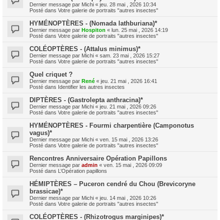
Dernier message par
Michi
«
jeu. 28 mai , 2026 10:34
Posté dans
Votre galerie de portraits "autres insectes"
HYMÉNOPTÈRES - (Nomada lathburiana)*
Dernier message par
Hospiton
«
lun. 25 mai , 2026 14:19
Posté dans
Votre galerie de portraits "autres insectes"
COLÉOPTÈRES - (Attalus minimus)*
Dernier message par
Michi
«
sam. 23 mai , 2026 15:27
Posté dans
Votre galerie de portraits "autres insectes"
Quel criquet ?
Dernier message par
René
«
jeu. 21 mai , 2026 16:41
Posté dans
Identifier les autres insectes
DIPTÈRES - (Gastrolepta anthracina)*
Dernier message par
Michi
«
jeu. 21 mai , 2026 09:26
Posté dans
Votre galerie de portraits "autres insectes"
HYMÉNOPTÈRES - Fourmi charpentière (Camponotus
vagus)*
Dernier message par
Michi
«
ven. 15 mai , 2026 13:26
Posté dans
Votre galerie de portraits "autres insectes"
Rencontres Anniversaire Opération Papillons
Dernier message par
admin
«
ven. 15 mai , 2026 09:09
Posté dans
L’Opération papillons
HÉMIPTÈRES – Puceron cendré du Chou (Brevicoryne
brassicae)*
Dernier message par
Michi
«
jeu. 14 mai , 2026 10:26
Posté dans
Votre galerie de portraits "autres insectes"
COLÉOPTÈRES - (Rhizotrogus marginipes)*