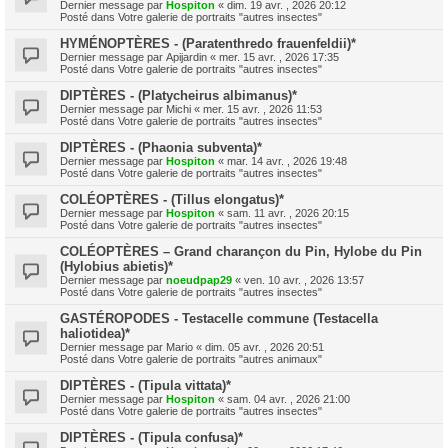
Dernier message par
Hospiton
«
dim. 19 avr. , 2026 20:12
Posté dans
Votre galerie de portraits "autres insectes"
HYMÉNOPTÈRES - (Paratenthredo frauenfeldii)*
Dernier message par
Apijardin
«
mer. 15 avr. , 2026 17:35
Posté dans
Votre galerie de portraits "autres insectes"
DIPTÈRES - (Platycheirus albimanus)*
Dernier message par
Michi
«
mer. 15 avr. , 2026 11:53
Posté dans
Votre galerie de portraits "autres insectes"
DIPTÈRES - (Phaonia subventa)*
Dernier message par
Hospiton
«
mar. 14 avr. , 2026 19:48
Posté dans
Votre galerie de portraits "autres insectes"
COLÉOPTÈRES - (Tillus elongatus)*
Dernier message par
Hospiton
«
sam. 11 avr. , 2026 20:15
Posté dans
Votre galerie de portraits "autres insectes"
COLÉOPTÈRES – Grand charançon du Pin, Hylobe du Pin
(Hylobius abietis)*
Dernier message par
noeudpap29
«
ven. 10 avr. , 2026 13:57
Posté dans
Votre galerie de portraits "autres insectes"
GASTÉROPODES - Testacelle commune (Testacella
haliotidea)*
Dernier message par
Mario
«
dim. 05 avr. , 2026 20:51
Posté dans
Votre galerie de portraits "autres animaux"
DIPTÈRES - (Tipula vittata)*
Dernier message par
Hospiton
«
sam. 04 avr. , 2026 21:00
Posté dans
Votre galerie de portraits "autres insectes"
DIPTÈRES - (Tipula confusa)*