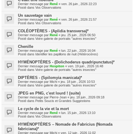
Dernier message par
René
«
ven. 26 juin , 2026 22:23
Posté dans
Vos Observations
Un sauvetage vain
Dernier message par
René
«
ven. 26 juin , 2026 21:57
Posté dans
Vos Observations
COLÉOPTÈRES - (Aplidia transversa)*
Dernier message par
René
«
jeu. 25 juin , 2026 06:50
Posté dans
Votre galerie de portraits "autres insectes"
Chenille
Dernier message par
René
«
lun. 22 juin , 2026 16:04
Posté dans
Identifier les papillons de nuit (Hétérocères)
HYMÉNOPTÈRES - (Dolichoderus quadripunctatus)*
Dernier message par
Hospiton
«
ven. 19 juin , 2026 16:48
Posté dans
Votre galerie de portraits "autres insectes"
DIPTÈRES - (Spilomyia manicata)*
Dernier message par
Michi
«
jeu. 18 juin , 2026 10:53
Posté dans
Votre galerie de portraits "autres insectes"
JPEG en PNG, c'est lourd ! (suite)
Dernier message par
Pierre-Jean
«
jeu. 18 juin , 2026 09:18
Posté dans
Petits Soucis et Grandes Suggestions
Le cycle de la vie et la mort
Dernier message par
René
«
lun. 15 juin , 2026 13:10
Posté dans
Vos Observations
HYMÉNOPTÈRES – Nomade de Fabricius (Nomada
fabriciana)*
Dernier message par
Michi
«
ven. 12 juin , 2026 11:02