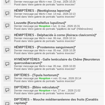
Dernier message par
Michi
«
mer. 13 mai , 2026 10:25
Posté dans
Votre galerie de portraits "autres insectes"
HÉMIPTÈRES - (Neottiglossa leporina)*
Dernier message par
Michi
«
mer. 13 mai , 2026 10:13
Posté dans
Votre galerie de portraits "autres insectes"
Louvette (Korscheltellus lupulinus)*
Dernier message par
Hospiton
«
lun. 11 mai , 2026 15:31
Posté dans
Votre galerie de portraits "papillons de nuit" (Hétérocères)
HÉMIPTÈRES - Delphacide à corne (Asiraca clavicornis)*
Dernier message par
Michi
«
mer. 06 mai , 2026 10:14
Posté dans
Votre galerie de portraits "autres insectes"
HÉMIPTÈRES - (Prostemma sanguineum)*
Dernier message par
Michi
«
mar. 05 mai , 2026 10:28
Posté dans
Votre galerie de portraits "autres insectes"
HYMÉNOPTÈRES - Galle lenticulaire du Chêne (Neuroterus
quercusbaccarum)*
Dernier message par
Michi
«
mar. 05 mai , 2026 10:20
Posté dans
Votre galerie de portraits "autres insectes"
DIPTÈRES - (Tipula hortorum)*
Dernier message par
Hospiton
«
ven. 01 mai , 2026 20:14
Posté dans
Votre galerie de portraits "autres insectes"
DIPTÈRES - (Bibio reticulatus)*
Dernier message par
Hospiton
«
lun. 27 avr. , 2026 21:02
Posté dans
Votre galerie de portraits "autres insectes"
DIPTÈRES – Mouche méditerranéenne des fruits (Ceratitis
capitata)*