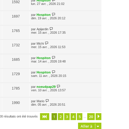
par
Hospiton
1592
lun. 27 avr. , 2026 21:02
par
Hospiton
1697
dim. 19 avr. , 2026 20:12
par
Apijardin
1765
mer. 15 avr. , 2026 17:35
par
Michi
1732
mer. 15 avr. , 2026 11:53
par
Hospiton
1685
mar. 14 avr. , 2026 19:48
par
Hospiton
1729
sam. 11 avr. , 2026 20:15
par
noeudpap29
1785
ven. 10 avr. , 2026 13:57
par
Mario
1990
dim. 05 avr. , 2026 20:51
1
2
3
4
5
20
Page
1
sur
20
Suivante
00 résultats ont été trouvés
…
Aller à