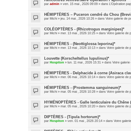
par
admin
» ven. 15 mai , 2026 09:09 » dans
L’Opération pap
HÉMIPTÈRES – Puceron cendré du Chou (Brevic
par
Michi
» jeu. 14 mai , 2026 10:26 » dans
Votre galerie de p
COLÉOPTÈRES - (Rhizotrogus marginipes)*
par
Michi
» mer. 13 mai , 2026 10:25 » dans
Votre galerie de 
HÉMIPTÈRES - (Neottiglossa leporina)*
par
Michi
» mer. 13 mai , 2026 10:13 » dans
Votre galerie de 
Louvette (Korscheltellus lupulinus)*
par
Hospiton
» lun. 11 mai , 2026 15:31 » dans
Votre galerie
HÉMIPTÈRES - Delphacide à corne (Asiraca clav
par
Michi
» mer. 06 mai , 2026 10:14 » dans
Votre galerie de 
HÉMIPTÈRES - (Prostemma sanguineum)*
par
Michi
» mar. 05 mai , 2026 10:28 » dans
Votre galerie de 
HYMÉNOPTÈRES - Galle lenticulaire du Chêne 
par
Michi
» mar. 05 mai , 2026 10:20 » dans
Votre galerie de 
DIPTÈRES - (Tipula hortorum)*
par
Hospiton
» ven. 01 mai , 2026 20:14 » dans
Votre galeri