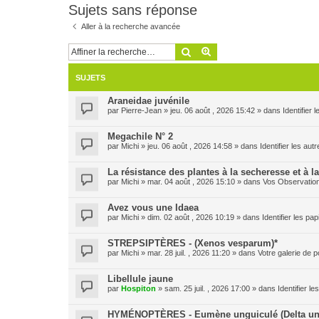
Sujets sans réponse
Aller à la recherche avancée
Rechercher
Recherche avancée
SUJETS
Araneidae juvénile
par
Pierre-Jean
» jeu. 06 août , 2026 15:42 » dans
Identifier
Megachile N° 2
par
Michi
» jeu. 06 août , 2026 14:58 » dans
Identifier les aut
La résistance des plantes à la secheresse et à l
par
Michi
» mar. 04 août , 2026 15:10 » dans
Vos Observatio
Avez vous une Idaea
par
Michi
» dim. 02 août , 2026 10:19 » dans
Identifier les pa
STREPSIPTÈRES - (Xenos vesparum)*
par
Michi
» mar. 28 juil. , 2026 11:20 » dans
Votre galerie de p
Libellule jaune
par
Hospiton
» sam. 25 juil. , 2026 17:00 » dans
Identifier l
HYMÉNOPTÈRES - Eumène unguiculé (Delta un