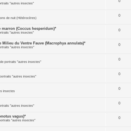
0
ortraits "autres insectes"
0
illons de nuit (Hétérocères)
 marron (Coccus hesperidum)*
0
ortraits "autres insectes"
Milieu du Ventre Fauve (Macrophya annulata)*
0
ortraits "autres insectes"
0
 de portraits "autres insectes"
0
portraits "autres insectes"
0
res insectes
0
ortraits "autres insectes"
notus vagus)*
0
portraits "autres insectes"