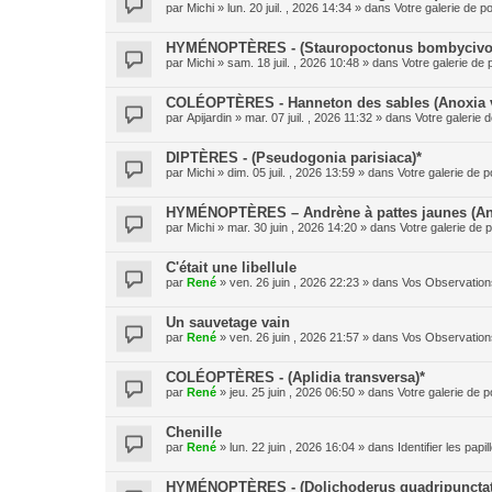
par
Michi
» lun. 20 juil. , 2026 14:34 » dans
Votre galerie de po
HYMÉNOPTÈRES - (Stauropoctonus bombycivo
par
Michi
» sam. 18 juil. , 2026 10:48 » dans
Votre galerie de 
COLÉOPTÈRES - Hanneton des sables (Anoxia v
par
Apijardin
» mar. 07 juil. , 2026 11:32 » dans
Votre galerie d
DIPTÈRES - (Pseudogonia parisiaca)*
par
Michi
» dim. 05 juil. , 2026 13:59 » dans
Votre galerie de p
HYMÉNOPTÈRES – Andrène à pattes jaunes (And
par
Michi
» mar. 30 juin , 2026 14:20 » dans
Votre galerie de p
C'était une libellule
par
René
» ven. 26 juin , 2026 22:23 » dans
Vos Observation
Un sauvetage vain
par
René
» ven. 26 juin , 2026 21:57 » dans
Vos Observation
COLÉOPTÈRES - (Aplidia transversa)*
par
René
» jeu. 25 juin , 2026 06:50 » dans
Votre galerie de p
Chenille
par
René
» lun. 22 juin , 2026 16:04 » dans
Identifier les pap
HYMÉNOPTÈRES - (Dolichoderus quadripunctat