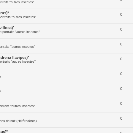
rtraits "autres insectes"
rus)*
0
portraits "autres insectes"
illosa)*
0
e portraits "autres insectes"
0
ortraits "autres insectes"
rena flavipes)*
0
ortraits "autres insectes"
0
s
0
s
0
ortraits "autres insectes"
0
illons de nuit (Hétérocères)
us)*