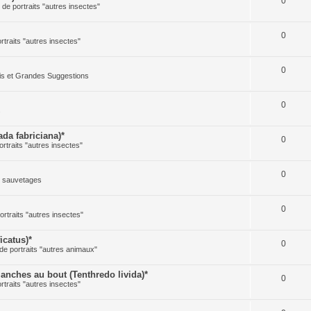
0
e de portraits "autres insectes"
0
ortraits "autres insectes"
0
cis et Grandes Suggestions
0
s
a fabriciana)*
0
ortraits "autres insectes"
0
t sauvetages
0
ortraits "autres insectes"
icatus)*
0
 de portraits "autres animaux"
ches au bout (Tenthredo livida)*
0
ortraits "autres insectes"