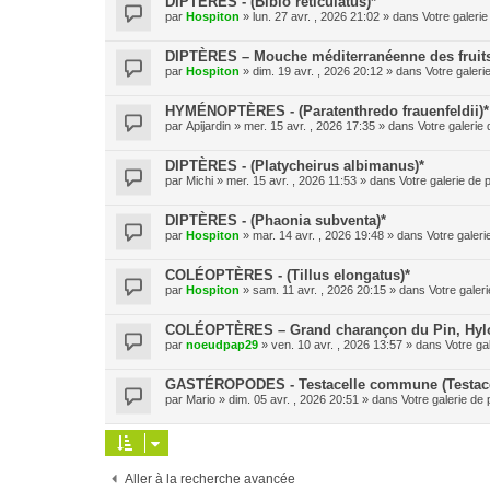
DIPTÈRES - (Bibio reticulatus)*
par
Hospiton
» lun. 27 avr. , 2026 21:02 » dans
Votre galerie
DIPTÈRES – Mouche méditerranéenne des fruits (
par
Hospiton
» dim. 19 avr. , 2026 20:12 » dans
Votre galeri
HYMÉNOPTÈRES - (Paratenthredo frauenfeldii)*
par
Apijardin
» mer. 15 avr. , 2026 17:35 » dans
Votre galerie 
DIPTÈRES - (Platycheirus albimanus)*
par
Michi
» mer. 15 avr. , 2026 11:53 » dans
Votre galerie de 
DIPTÈRES - (Phaonia subventa)*
par
Hospiton
» mar. 14 avr. , 2026 19:48 » dans
Votre galeri
COLÉOPTÈRES - (Tillus elongatus)*
par
Hospiton
» sam. 11 avr. , 2026 20:15 » dans
Votre galeri
COLÉOPTÈRES – Grand charançon du Pin, Hylobe
par
noeudpap29
» ven. 10 avr. , 2026 13:57 » dans
Votre ga
GASTÉROPODES - Testacelle commune (Testacel
par
Mario
» dim. 05 avr. , 2026 20:51 » dans
Votre galerie de 
Aller à la recherche avancée