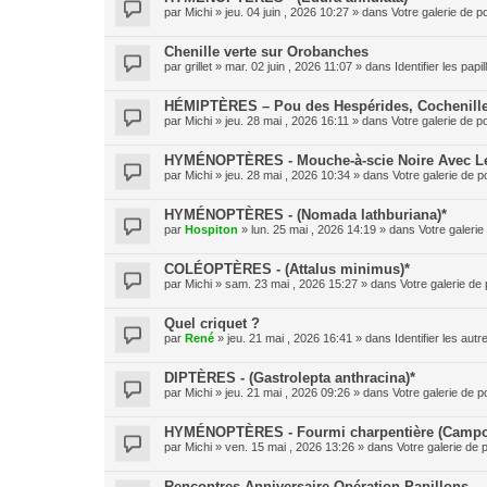
par
Michi
» jeu. 04 juin , 2026 10:27 » dans
Votre galerie de p
Chenille verte sur Orobanches
par
grillet
» mar. 02 juin , 2026 11:07 » dans
Identifier les pap
HÉMIPTÈRES – Pou des Hespérides, Cochenille
par
Michi
» jeu. 28 mai , 2026 16:11 » dans
Votre galerie de p
HYMÉNOPTÈRES - Mouche-à-scie Noire Avec Le 
par
Michi
» jeu. 28 mai , 2026 10:34 » dans
Votre galerie de p
HYMÉNOPTÈRES - (Nomada lathburiana)*
par
Hospiton
» lun. 25 mai , 2026 14:19 » dans
Votre galerie
COLÉOPTÈRES - (Attalus minimus)*
par
Michi
» sam. 23 mai , 2026 15:27 » dans
Votre galerie de 
Quel criquet ?
par
René
» jeu. 21 mai , 2026 16:41 » dans
Identifier les aut
DIPTÈRES - (Gastrolepta anthracina)*
par
Michi
» jeu. 21 mai , 2026 09:26 » dans
Votre galerie de p
HYMÉNOPTÈRES - Fourmi charpentière (Campo
par
Michi
» ven. 15 mai , 2026 13:26 » dans
Votre galerie de 
Rencontres Anniversaire Opération Papillons