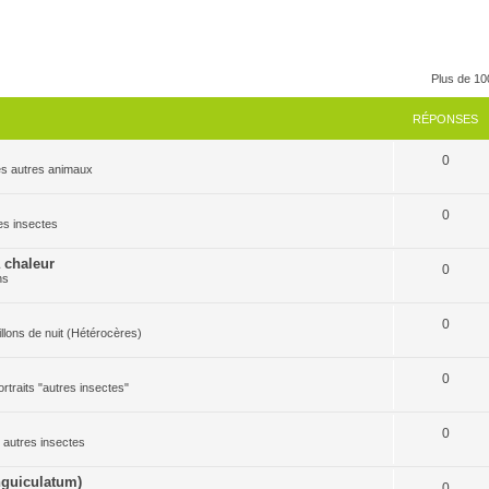
Plus de 10
RÉPONSES
0
 les autres animaux
0
res insectes
a chaleur
0
ns
0
pillons de nuit (Hétérocères)
0
ortraits "autres insectes"
0
es autres insectes
guiculatum)
0