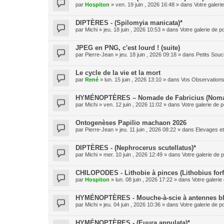
par
Hospiton
» ven. 19 juin , 2026 16:48 » dans
Votre galeri
DIPTÈRES - (Spilomyia manicata)*
par
Michi
» jeu. 18 juin , 2026 10:53 » dans
Votre galerie de p
JPEG en PNG, c'est lourd ! (suite)
par
Pierre-Jean
» jeu. 18 juin , 2026 09:18 » dans
Petits Sou
Le cycle de la vie et la mort
par
René
» lun. 15 juin , 2026 13:10 » dans
Vos Observation
HYMÉNOPTÈRES – Nomade de Fabricius (Nomad
par
Michi
» ven. 12 juin , 2026 11:02 » dans
Votre galerie de p
Ontogenèses Papilio machaon 2026
par
Pierre-Jean
» jeu. 11 juin , 2026 08:22 » dans
Elevages e
DIPTÈRES - (Nephrocerus scutellatus)*
par
Michi
» mer. 10 juin , 2026 12:49 » dans
Votre galerie de p
CHILOPODES - Lithobie à pinces (Lithobius forf
par
Hospiton
» lun. 08 juin , 2026 17:22 » dans
Votre galerie
HYMÉNOPTÈRES - Mouche-à-scie à antennes blan
par
Michi
» jeu. 04 juin , 2026 10:36 » dans
Votre galerie de p
HYMÉNOPTÈRES - (Euura annulata)*