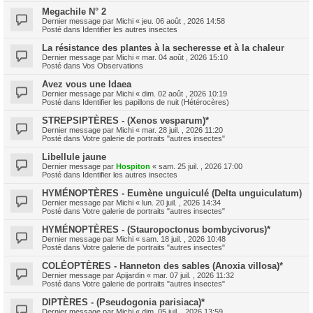
Megachile N° 2
Dernier message par
Michi
«
jeu. 06 août , 2026 14:58
Posté dans
Identifier les autres insectes
La résistance des plantes à la secheresse et à la chaleur
Dernier message par
Michi
«
mar. 04 août , 2026 15:10
Posté dans
Vos Observations
Avez vous une Idaea
Dernier message par
Michi
«
dim. 02 août , 2026 10:19
Posté dans
Identifier les papillons de nuit (Hétérocères)
STREPSIPTÈRES - (Xenos vesparum)*
Dernier message par
Michi
«
mar. 28 juil. , 2026 11:20
Posté dans
Votre galerie de portraits "autres insectes"
Libellule jaune
Dernier message par
Hospiton
«
sam. 25 juil. , 2026 17:00
Posté dans
Identifier les autres insectes
HYMÉNOPTÈRES - Eumène unguiculé (Delta unguiculatum)
Dernier message par
Michi
«
lun. 20 juil. , 2026 14:34
Posté dans
Votre galerie de portraits "autres insectes"
HYMÉNOPTÈRES - (Stauropoctonus bombycivorus)*
Dernier message par
Michi
«
sam. 18 juil. , 2026 10:48
Posté dans
Votre galerie de portraits "autres insectes"
COLÉOPTÈRES - Hanneton des sables (Anoxia villosa)*
Dernier message par
Apijardin
«
mar. 07 juil. , 2026 11:32
Posté dans
Votre galerie de portraits "autres insectes"
DIPTÈRES - (Pseudogonia parisiaca)*
Dernier message par
Michi
«
dim. 05 juil. , 2026 13:59