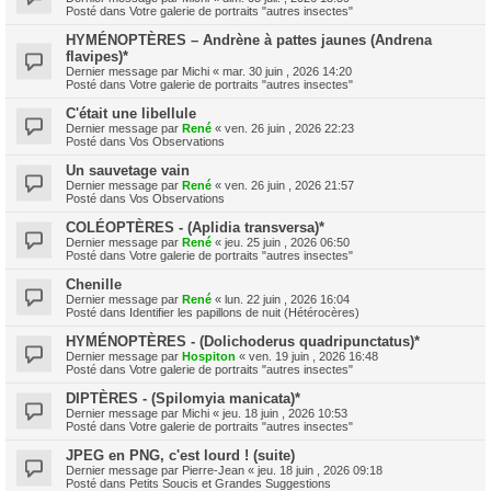
Posté dans
Votre galerie de portraits "autres insectes"
HYMÉNOPTÈRES – Andrène à pattes jaunes (Andrena
flavipes)*
Dernier message par
Michi
«
mar. 30 juin , 2026 14:20
Posté dans
Votre galerie de portraits "autres insectes"
C'était une libellule
Dernier message par
René
«
ven. 26 juin , 2026 22:23
Posté dans
Vos Observations
Un sauvetage vain
Dernier message par
René
«
ven. 26 juin , 2026 21:57
Posté dans
Vos Observations
COLÉOPTÈRES - (Aplidia transversa)*
Dernier message par
René
«
jeu. 25 juin , 2026 06:50
Posté dans
Votre galerie de portraits "autres insectes"
Chenille
Dernier message par
René
«
lun. 22 juin , 2026 16:04
Posté dans
Identifier les papillons de nuit (Hétérocères)
HYMÉNOPTÈRES - (Dolichoderus quadripunctatus)*
Dernier message par
Hospiton
«
ven. 19 juin , 2026 16:48
Posté dans
Votre galerie de portraits "autres insectes"
DIPTÈRES - (Spilomyia manicata)*
Dernier message par
Michi
«
jeu. 18 juin , 2026 10:53
Posté dans
Votre galerie de portraits "autres insectes"
JPEG en PNG, c'est lourd ! (suite)
Dernier message par
Pierre-Jean
«
jeu. 18 juin , 2026 09:18
Posté dans
Petits Soucis et Grandes Suggestions