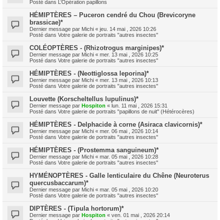
Posté dans
L’Opération papillons
HÉMIPTÈRES – Puceron cendré du Chou (Brevicoryne
brassicae)*
Dernier message par
Michi
«
jeu. 14 mai , 2026 10:26
Posté dans
Votre galerie de portraits "autres insectes"
COLÉOPTÈRES - (Rhizotrogus marginipes)*
Dernier message par
Michi
«
mer. 13 mai , 2026 10:25
Posté dans
Votre galerie de portraits "autres insectes"
HÉMIPTÈRES - (Neottiglossa leporina)*
Dernier message par
Michi
«
mer. 13 mai , 2026 10:13
Posté dans
Votre galerie de portraits "autres insectes"
Louvette (Korscheltellus lupulinus)*
Dernier message par
Hospiton
«
lun. 11 mai , 2026 15:31
Posté dans
Votre galerie de portraits "papillons de nuit" (Hétérocères)
HÉMIPTÈRES - Delphacide à corne (Asiraca clavicornis)*
Dernier message par
Michi
«
mer. 06 mai , 2026 10:14
Posté dans
Votre galerie de portraits "autres insectes"
HÉMIPTÈRES - (Prostemma sanguineum)*
Dernier message par
Michi
«
mar. 05 mai , 2026 10:28
Posté dans
Votre galerie de portraits "autres insectes"
HYMÉNOPTÈRES - Galle lenticulaire du Chêne (Neuroterus
quercusbaccarum)*
Dernier message par
Michi
«
mar. 05 mai , 2026 10:20
Posté dans
Votre galerie de portraits "autres insectes"
DIPTÈRES - (Tipula hortorum)*
Dernier message par
Hospiton
«
ven. 01 mai , 2026 20:14