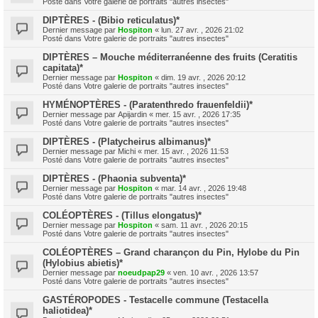
Posté dans
Votre galerie de portraits "autres insectes"
DIPTÈRES - (Bibio reticulatus)*
Dernier message par
Hospiton
«
lun. 27 avr. , 2026 21:02
Posté dans
Votre galerie de portraits "autres insectes"
DIPTÈRES – Mouche méditerranéenne des fruits (Ceratitis
capitata)*
Dernier message par
Hospiton
«
dim. 19 avr. , 2026 20:12
Posté dans
Votre galerie de portraits "autres insectes"
HYMÉNOPTÈRES - (Paratenthredo frauenfeldii)*
Dernier message par
Apijardin
«
mer. 15 avr. , 2026 17:35
Posté dans
Votre galerie de portraits "autres insectes"
DIPTÈRES - (Platycheirus albimanus)*
Dernier message par
Michi
«
mer. 15 avr. , 2026 11:53
Posté dans
Votre galerie de portraits "autres insectes"
DIPTÈRES - (Phaonia subventa)*
Dernier message par
Hospiton
«
mar. 14 avr. , 2026 19:48
Posté dans
Votre galerie de portraits "autres insectes"
COLÉOPTÈRES - (Tillus elongatus)*
Dernier message par
Hospiton
«
sam. 11 avr. , 2026 20:15
Posté dans
Votre galerie de portraits "autres insectes"
COLÉOPTÈRES – Grand charançon du Pin, Hylobe du Pin
(Hylobius abietis)*
Dernier message par
noeudpap29
«
ven. 10 avr. , 2026 13:57
Posté dans
Votre galerie de portraits "autres insectes"
GASTÉROPODES - Testacelle commune (Testacella
haliotidea)*