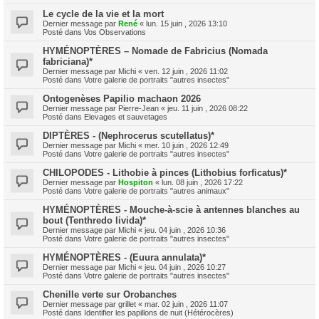
Le cycle de la vie et la mort
Dernier message par
René
«
lun. 15 juin , 2026 13:10
Posté dans
Vos Observations
HYMÉNOPTÈRES – Nomade de Fabricius (Nomada
fabriciana)*
Dernier message par
Michi
«
ven. 12 juin , 2026 11:02
Posté dans
Votre galerie de portraits "autres insectes"
Ontogenèses Papilio machaon 2026
Dernier message par
Pierre-Jean
«
jeu. 11 juin , 2026 08:22
Posté dans
Elevages et sauvetages
DIPTÈRES - (Nephrocerus scutellatus)*
Dernier message par
Michi
«
mer. 10 juin , 2026 12:49
Posté dans
Votre galerie de portraits "autres insectes"
CHILOPODES - Lithobie à pinces (Lithobius forficatus)*
Dernier message par
Hospiton
«
lun. 08 juin , 2026 17:22
Posté dans
Votre galerie de portraits "autres animaux"
HYMÉNOPTÈRES - Mouche-à-scie à antennes blanches au
bout (Tenthredo livida)*
Dernier message par
Michi
«
jeu. 04 juin , 2026 10:36
Posté dans
Votre galerie de portraits "autres insectes"
HYMÉNOPTÈRES - (Euura annulata)*
Dernier message par
Michi
«
jeu. 04 juin , 2026 10:27
Posté dans
Votre galerie de portraits "autres insectes"
Chenille verte sur Orobanches
Dernier message par
grillet
«
mar. 02 juin , 2026 11:07
Posté dans
Identifier les papillons de nuit (Hétérocères)