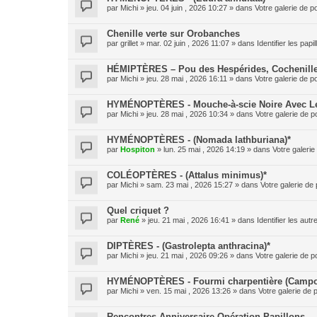
par
Michi
» jeu. 04 juin , 2026 10:27 » dans
Votre galerie de p
Chenille verte sur Orobanches
par
grillet
» mar. 02 juin , 2026 11:07 » dans
Identifier les pap
HÉMIPTÈRES – Pou des Hespérides, Cochenille
par
Michi
» jeu. 28 mai , 2026 16:11 » dans
Votre galerie de p
HYMÉNOPTÈRES - Mouche-à-scie Noire Avec Le 
par
Michi
» jeu. 28 mai , 2026 10:34 » dans
Votre galerie de p
HYMÉNOPTÈRES - (Nomada lathburiana)*
par
Hospiton
» lun. 25 mai , 2026 14:19 » dans
Votre galerie
COLÉOPTÈRES - (Attalus minimus)*
par
Michi
» sam. 23 mai , 2026 15:27 » dans
Votre galerie de 
Quel criquet ?
par
René
» jeu. 21 mai , 2026 16:41 » dans
Identifier les aut
DIPTÈRES - (Gastrolepta anthracina)*
par
Michi
» jeu. 21 mai , 2026 09:26 » dans
Votre galerie de p
HYMÉNOPTÈRES - Fourmi charpentière (Campo
par
Michi
» ven. 15 mai , 2026 13:26 » dans
Votre galerie de 
Rencontres Anniversaire Opération Papillons