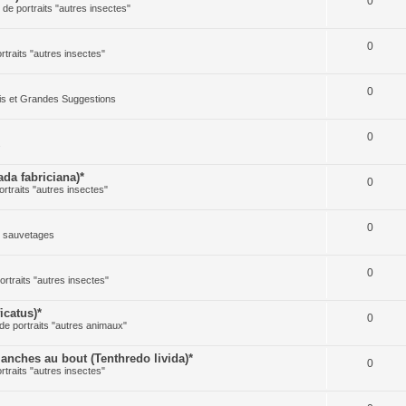
0
e de portraits "autres insectes"
0
ortraits "autres insectes"
0
cis et Grandes Suggestions
0
s
a fabriciana)*
0
ortraits "autres insectes"
0
t sauvetages
0
ortraits "autres insectes"
icatus)*
0
 de portraits "autres animaux"
ches au bout (Tenthredo livida)*
0
ortraits "autres insectes"