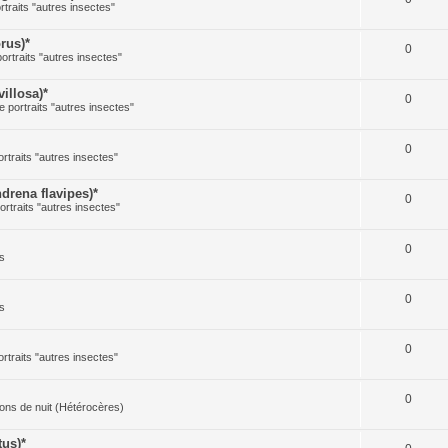
rtraits "autres insectes"
rus)*
0
portraits "autres insectes"
illosa)*
0
e portraits "autres insectes"
0
ortraits "autres insectes"
rena flavipes)*
0
ortraits "autres insectes"
0
s
0
s
0
ortraits "autres insectes"
0
illons de nuit (Hétérocères)
us)*