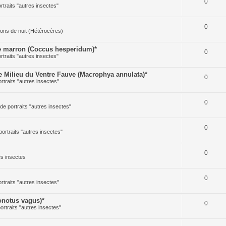
0
ortraits "autres insectes"
0
illons de nuit (Hétérocères)
 marron (Coccus hesperidum)*
0
ortraits "autres insectes"
Milieu du Ventre Fauve (Macrophya annulata)*
0
ortraits "autres insectes"
0
 de portraits "autres insectes"
0
portraits "autres insectes"
0
res insectes
0
ortraits "autres insectes"
notus vagus)*
0
portraits "autres insectes"