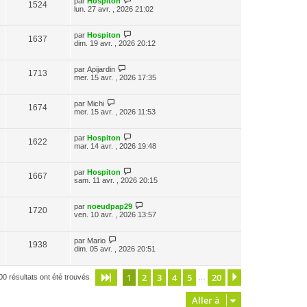
par
Hospiton
1524
lun. 27 avr. , 2026 21:02
par
Hospiton
1637
dim. 19 avr. , 2026 20:12
par
Apijardin
1713
mer. 15 avr. , 2026 17:35
par
Michi
1674
mer. 15 avr. , 2026 11:53
par
Hospiton
1622
mar. 14 avr. , 2026 19:48
par
Hospiton
1667
sam. 11 avr. , 2026 20:15
par
noeudpap29
1720
ven. 10 avr. , 2026 13:57
par
Mario
1938
dim. 05 avr. , 2026 20:51
1
2
3
4
5
20
Page
1
sur
20
Suivante
00 résultats ont été trouvés
…
Aller à