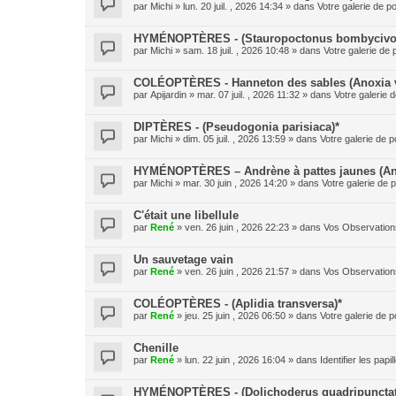
par
Michi
» lun. 20 juil. , 2026 14:34 » dans
Votre galerie de po
HYMÉNOPTÈRES - (Stauropoctonus bombycivo
par
Michi
» sam. 18 juil. , 2026 10:48 » dans
Votre galerie de 
COLÉOPTÈRES - Hanneton des sables (Anoxia v
par
Apijardin
» mar. 07 juil. , 2026 11:32 » dans
Votre galerie d
DIPTÈRES - (Pseudogonia parisiaca)*
par
Michi
» dim. 05 juil. , 2026 13:59 » dans
Votre galerie de p
HYMÉNOPTÈRES – Andrène à pattes jaunes (And
par
Michi
» mar. 30 juin , 2026 14:20 » dans
Votre galerie de p
C'était une libellule
par
René
» ven. 26 juin , 2026 22:23 » dans
Vos Observation
Un sauvetage vain
par
René
» ven. 26 juin , 2026 21:57 » dans
Vos Observation
COLÉOPTÈRES - (Aplidia transversa)*
par
René
» jeu. 25 juin , 2026 06:50 » dans
Votre galerie de p
Chenille
par
René
» lun. 22 juin , 2026 16:04 » dans
Identifier les pap
HYMÉNOPTÈRES - (Dolichoderus quadripunctat