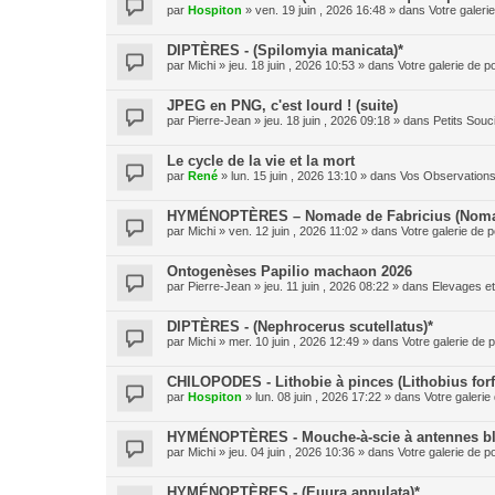
par
Hospiton
» ven. 19 juin , 2026 16:48 » dans
Votre galeri
DIPTÈRES - (Spilomyia manicata)*
par
Michi
» jeu. 18 juin , 2026 10:53 » dans
Votre galerie de p
JPEG en PNG, c'est lourd ! (suite)
par
Pierre-Jean
» jeu. 18 juin , 2026 09:18 » dans
Petits Sou
Le cycle de la vie et la mort
par
René
» lun. 15 juin , 2026 13:10 » dans
Vos Observation
HYMÉNOPTÈRES – Nomade de Fabricius (Nomad
par
Michi
» ven. 12 juin , 2026 11:02 » dans
Votre galerie de p
Ontogenèses Papilio machaon 2026
par
Pierre-Jean
» jeu. 11 juin , 2026 08:22 » dans
Elevages e
DIPTÈRES - (Nephrocerus scutellatus)*
par
Michi
» mer. 10 juin , 2026 12:49 » dans
Votre galerie de p
CHILOPODES - Lithobie à pinces (Lithobius forf
par
Hospiton
» lun. 08 juin , 2026 17:22 » dans
Votre galerie
HYMÉNOPTÈRES - Mouche-à-scie à antennes blan
par
Michi
» jeu. 04 juin , 2026 10:36 » dans
Votre galerie de p
HYMÉNOPTÈRES - (Euura annulata)*