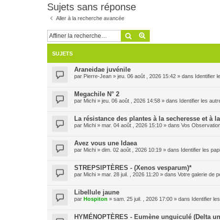
Sujets sans réponse
Aller à la recherche avancée
Rechercher
Recherche avancée
SUJETS
Araneidae juvénile
par
Pierre-Jean
» jeu. 06 août , 2026 15:42 » dans
Identifier
Megachile N° 2
par
Michi
» jeu. 06 août , 2026 14:58 » dans
Identifier les aut
La résistance des plantes à la secheresse et à l
par
Michi
» mar. 04 août , 2026 15:10 » dans
Vos Observatio
Avez vous une Idaea
par
Michi
» dim. 02 août , 2026 10:19 » dans
Identifier les pa
STREPSIPTÈRES - (Xenos vesparum)*
par
Michi
» mar. 28 juil. , 2026 11:20 » dans
Votre galerie de p
Libellule jaune
par
Hospiton
» sam. 25 juil. , 2026 17:00 » dans
Identifier l
HYMÉNOPTÈRES - Eumène unguiculé (Delta un