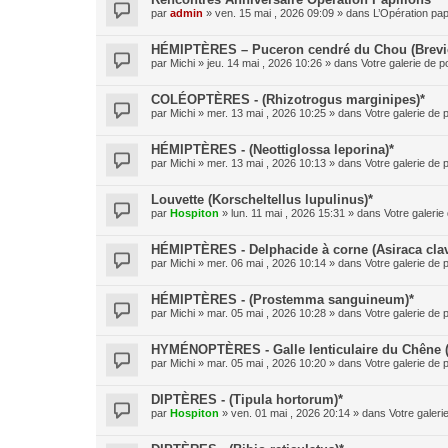
par
admin
» ven. 15 mai , 2026 09:09 » dans
L’Opération pap
HÉMIPTÈRES – Puceron cendré du Chou (Brevic
par
Michi
» jeu. 14 mai , 2026 10:26 » dans
Votre galerie de p
COLÉOPTÈRES - (Rhizotrogus marginipes)*
par
Michi
» mer. 13 mai , 2026 10:25 » dans
Votre galerie de 
HÉMIPTÈRES - (Neottiglossa leporina)*
par
Michi
» mer. 13 mai , 2026 10:13 » dans
Votre galerie de 
Louvette (Korscheltellus lupulinus)*
par
Hospiton
» lun. 11 mai , 2026 15:31 » dans
Votre galerie
HÉMIPTÈRES - Delphacide à corne (Asiraca clav
par
Michi
» mer. 06 mai , 2026 10:14 » dans
Votre galerie de 
HÉMIPTÈRES - (Prostemma sanguineum)*
par
Michi
» mar. 05 mai , 2026 10:28 » dans
Votre galerie de 
HYMÉNOPTÈRES - Galle lenticulaire du Chêne 
par
Michi
» mar. 05 mai , 2026 10:20 » dans
Votre galerie de 
DIPTÈRES - (Tipula hortorum)*
par
Hospiton
» ven. 01 mai , 2026 20:14 » dans
Votre galeri