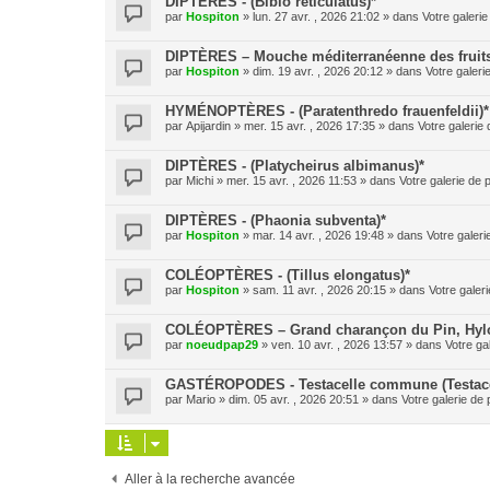
DIPTÈRES - (Bibio reticulatus)*
par
Hospiton
» lun. 27 avr. , 2026 21:02 » dans
Votre galerie
DIPTÈRES – Mouche méditerranéenne des fruits (
par
Hospiton
» dim. 19 avr. , 2026 20:12 » dans
Votre galeri
HYMÉNOPTÈRES - (Paratenthredo frauenfeldii)*
par
Apijardin
» mer. 15 avr. , 2026 17:35 » dans
Votre galerie 
DIPTÈRES - (Platycheirus albimanus)*
par
Michi
» mer. 15 avr. , 2026 11:53 » dans
Votre galerie de 
DIPTÈRES - (Phaonia subventa)*
par
Hospiton
» mar. 14 avr. , 2026 19:48 » dans
Votre galeri
COLÉOPTÈRES - (Tillus elongatus)*
par
Hospiton
» sam. 11 avr. , 2026 20:15 » dans
Votre galeri
COLÉOPTÈRES – Grand charançon du Pin, Hylobe
par
noeudpap29
» ven. 10 avr. , 2026 13:57 » dans
Votre ga
GASTÉROPODES - Testacelle commune (Testacel
par
Mario
» dim. 05 avr. , 2026 20:51 » dans
Votre galerie de 
Aller à la recherche avancée