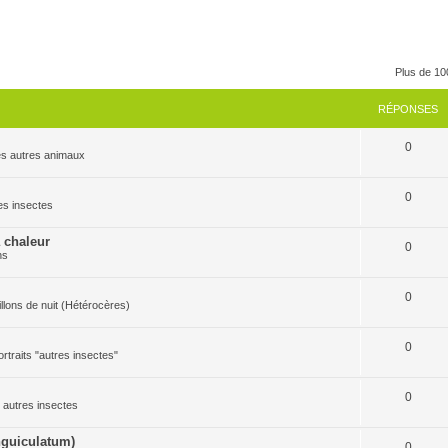
Plus de 10
RÉPONSES
0
 les autres animaux
0
res insectes
a chaleur
0
ns
0
pillons de nuit (Hétérocères)
0
ortraits "autres insectes"
0
es autres insectes
guiculatum)
0