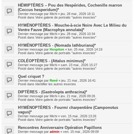
HÉMIPTÈRES – Pou des Hespérides, Cochenille marron
(Coccus hesperidum)*
Dernier message par
Michi
«
jeu. 28 mai , 2026 16:11
Posté dans
Votre galerie de portraits "autres insectes"
HYMÉNOPTÈRES - Mouche-à-scie Noire Avec Le Milieu du
Ventre Fauve (Macrophya annulata)*
Dernier message par
Michi
«
jeu. 28 mai , 2026 10:34
Posté dans
Votre galerie de portraits "autres insectes"
HYMÉNOPTÈRES - (Nomada lathburiana)*
Dernier message par
Hospiton
«
lun. 25 mai , 2026 14:19
Posté dans
Votre galerie de portraits "autres insectes"
COLÉOPTÈRES - (Attalus minimus)*
Dernier message par
Michi
«
sam. 23 mai , 2026 15:27
Posté dans
Votre galerie de portraits "autres insectes"
Quel criquet ?
Dernier message par
René
«
jeu. 21 mai , 2026 16:41
Posté dans
Identifier les autres insectes
DIPTÈRES - (Gastrolepta anthracina)*
Dernier message par
Michi
«
jeu. 21 mai , 2026 09:26
Posté dans
Votre galerie de portraits "autres insectes"
HYMÉNOPTÈRES - Fourmi charpentière (Camponotus
vagus)*
Dernier message par
Michi
«
ven. 15 mai , 2026 13:26
Posté dans
Votre galerie de portraits "autres insectes"
Rencontres Anniversaire Opération Papillons
Dernier message par
admin
«
ven. 15 mai , 2026 09:09