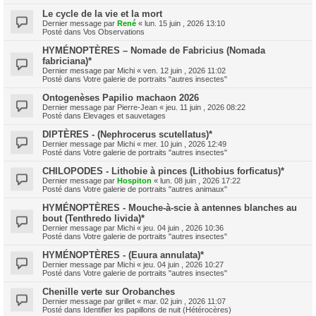
Le cycle de la vie et la mort
Dernier message par
René
«
lun. 15 juin , 2026 13:10
Posté dans
Vos Observations
HYMÉNOPTÈRES – Nomade de Fabricius (Nomada
fabriciana)*
Dernier message par
Michi
«
ven. 12 juin , 2026 11:02
Posté dans
Votre galerie de portraits "autres insectes"
Ontogenèses Papilio machaon 2026
Dernier message par
Pierre-Jean
«
jeu. 11 juin , 2026 08:22
Posté dans
Elevages et sauvetages
DIPTÈRES - (Nephrocerus scutellatus)*
Dernier message par
Michi
«
mer. 10 juin , 2026 12:49
Posté dans
Votre galerie de portraits "autres insectes"
CHILOPODES - Lithobie à pinces (Lithobius forficatus)*
Dernier message par
Hospiton
«
lun. 08 juin , 2026 17:22
Posté dans
Votre galerie de portraits "autres animaux"
HYMÉNOPTÈRES - Mouche-à-scie à antennes blanches au
bout (Tenthredo livida)*
Dernier message par
Michi
«
jeu. 04 juin , 2026 10:36
Posté dans
Votre galerie de portraits "autres insectes"
HYMÉNOPTÈRES - (Euura annulata)*
Dernier message par
Michi
«
jeu. 04 juin , 2026 10:27
Posté dans
Votre galerie de portraits "autres insectes"
Chenille verte sur Orobanches
Dernier message par
grillet
«
mar. 02 juin , 2026 11:07
Posté dans
Identifier les papillons de nuit (Hétérocères)