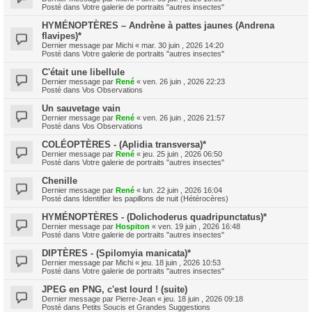
Posté dans
Votre galerie de portraits "autres insectes"
HYMÉNOPTÈRES – Andrène à pattes jaunes (Andrena
flavipes)*
Dernier message par
Michi
«
mar. 30 juin , 2026 14:20
Posté dans
Votre galerie de portraits "autres insectes"
C'était une libellule
Dernier message par
René
«
ven. 26 juin , 2026 22:23
Posté dans
Vos Observations
Un sauvetage vain
Dernier message par
René
«
ven. 26 juin , 2026 21:57
Posté dans
Vos Observations
COLÉOPTÈRES - (Aplidia transversa)*
Dernier message par
René
«
jeu. 25 juin , 2026 06:50
Posté dans
Votre galerie de portraits "autres insectes"
Chenille
Dernier message par
René
«
lun. 22 juin , 2026 16:04
Posté dans
Identifier les papillons de nuit (Hétérocères)
HYMÉNOPTÈRES - (Dolichoderus quadripunctatus)*
Dernier message par
Hospiton
«
ven. 19 juin , 2026 16:48
Posté dans
Votre galerie de portraits "autres insectes"
DIPTÈRES - (Spilomyia manicata)*
Dernier message par
Michi
«
jeu. 18 juin , 2026 10:53
Posté dans
Votre galerie de portraits "autres insectes"
JPEG en PNG, c'est lourd ! (suite)
Dernier message par
Pierre-Jean
«
jeu. 18 juin , 2026 09:18
Posté dans
Petits Soucis et Grandes Suggestions