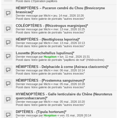
Posté dans
L’Opération papillons
HÉMIPTÈRES – Puceron cendré du Chou (Brevicoryne
brassicae)*
Dernier message par
Michi
«
jeu. 14 mai , 2026 10:26
Posté dans
Votre galerie de portraits "autres insectes"
COLÉOPTÈRES - (Rhizotrogus marginipes)*
Dernier message par
Michi
«
mer. 13 mai , 2026 10:25
Posté dans
Votre galerie de portraits "autres insectes"
HÉMIPTÈRES - (Neottiglossa leporina)*
Dernier message par
Michi
«
mer. 13 mai , 2026 10:13
Posté dans
Votre galerie de portraits "autres insectes"
Louvette (Korscheltellus lupulinus)*
Dernier message par
Hospiton
«
lun. 11 mai , 2026 15:31
Posté dans
Votre galerie de portraits "papillons de nuit" (Hétérocères)
HÉMIPTÈRES - Delphacide à corne (Asiraca clavicornis)*
Dernier message par
Michi
«
mer. 06 mai , 2026 10:14
Posté dans
Votre galerie de portraits "autres insectes"
HÉMIPTÈRES - (Prostemma sanguineum)*
Dernier message par
Michi
«
mar. 05 mai , 2026 10:28
Posté dans
Votre galerie de portraits "autres insectes"
HYMÉNOPTÈRES - Galle lenticulaire du Chêne (Neuroterus
quercusbaccarum)*
Dernier message par
Michi
«
mar. 05 mai , 2026 10:20
Posté dans
Votre galerie de portraits "autres insectes"
DIPTÈRES - (Tipula hortorum)*
Dernier message par
Hospiton
«
ven. 01 mai , 2026 20:14