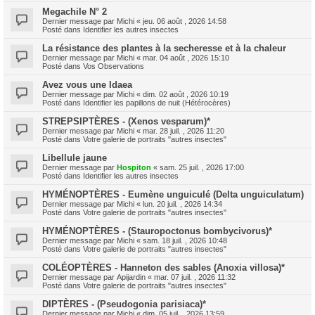
Megachile N° 2
Dernier message par
Michi
«
jeu. 06 août , 2026 14:58
Posté dans
Identifier les autres insectes
La résistance des plantes à la secheresse et à la chaleur
Dernier message par
Michi
«
mar. 04 août , 2026 15:10
Posté dans
Vos Observations
Avez vous une Idaea
Dernier message par
Michi
«
dim. 02 août , 2026 10:19
Posté dans
Identifier les papillons de nuit (Hétérocères)
STREPSIPTÈRES - (Xenos vesparum)*
Dernier message par
Michi
«
mar. 28 juil. , 2026 11:20
Posté dans
Votre galerie de portraits "autres insectes"
Libellule jaune
Dernier message par
Hospiton
«
sam. 25 juil. , 2026 17:00
Posté dans
Identifier les autres insectes
HYMÉNOPTÈRES - Eumène unguiculé (Delta unguiculatum)
Dernier message par
Michi
«
lun. 20 juil. , 2026 14:34
Posté dans
Votre galerie de portraits "autres insectes"
HYMÉNOPTÈRES - (Stauropoctonus bombycivorus)*
Dernier message par
Michi
«
sam. 18 juil. , 2026 10:48
Posté dans
Votre galerie de portraits "autres insectes"
COLÉOPTÈRES - Hanneton des sables (Anoxia villosa)*
Dernier message par
Apijardin
«
mar. 07 juil. , 2026 11:32
Posté dans
Votre galerie de portraits "autres insectes"
DIPTÈRES - (Pseudogonia parisiaca)*
Dernier message par
Michi
«
dim. 05 juil. , 2026 13:59