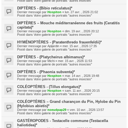
Posté dans
Votre galerie de portraits "autres insectes"
DIPTÈRES - (Bibio reticulatus)*
Dernier message par
Hospiton
«
lun. 27 avr. , 2026 21:02
Posté dans
Votre galerie de portraits "autres insectes"
DIPTÈRES – Mouche méditerranéenne des fruits (Ceratitis
capitata)*
Dernier message par
Hospiton
«
dim. 19 avr. , 2026 20:12
Posté dans
Votre galerie de portraits "autres insectes"
HYMÉNOPTÈRES - (Paratenthredo frauenfeldii)*
Dernier message par
Apijardin
«
mer. 15 avr. , 2026 17:35
Posté dans
Votre galerie de portraits "autres insectes"
DIPTÈRES - (Platycheirus albimanus)*
Dernier message par
Michi
«
mer. 15 avr. , 2026 11:53
Posté dans
Votre galerie de portraits "autres insectes"
DIPTÈRES - (Phaonia subventa)*
Dernier message par
Hospiton
«
mar. 14 avr. , 2026 19:48
Posté dans
Votre galerie de portraits "autres insectes"
COLÉOPTÈRES - (Tillus elongatus)*
Dernier message par
Hospiton
«
sam. 11 avr. , 2026 20:15
Posté dans
Votre galerie de portraits "autres insectes"
COLÉOPTÈRES – Grand charançon du Pin, Hylobe du Pin
(Hylobius abietis)*
Dernier message par
noeudpap29
«
ven. 10 avr. , 2026 13:57
Posté dans
Votre galerie de portraits "autres insectes"
GASTÉROPODES - Testacelle commune (Testacella
haliotidea)*