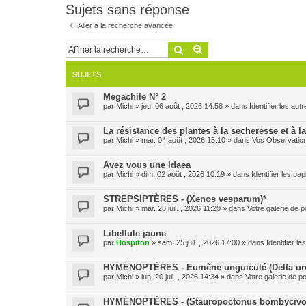
Sujets sans réponse
Aller à la recherche avancée
Rechercher
Recherche avancée
SUJETS
Megachile N° 2
par
Michi
» jeu. 06 août , 2026 14:58 » dans
Identifier les aut
La résistance des plantes à la secheresse et à l
par
Michi
» mar. 04 août , 2026 15:10 » dans
Vos Observatio
Avez vous une Idaea
par
Michi
» dim. 02 août , 2026 10:19 » dans
Identifier les pa
STREPSIPTÈRES - (Xenos vesparum)*
par
Michi
» mar. 28 juil. , 2026 11:20 » dans
Votre galerie de p
Libellule jaune
par
Hospiton
» sam. 25 juil. , 2026 17:00 » dans
Identifier l
HYMÉNOPTÈRES - Eumène unguiculé (Delta un
par
Michi
» lun. 20 juil. , 2026 14:34 » dans
Votre galerie de po
HYMÉNOPTÈRES - (Stauropoctonus bombycivo