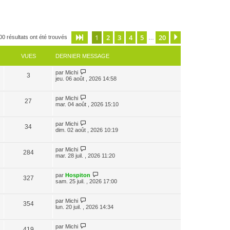
1
2
3
4
5
20
Page
1
sur
20
Suivante
00 résultats ont été trouvés
…
VUES
DERNIER MESSAGE
par
Michi
3
jeu. 06 août , 2026 14:58
par
Michi
27
mar. 04 août , 2026 15:10
par
Michi
34
dim. 02 août , 2026 10:19
par
Michi
284
mar. 28 juil. , 2026 11:20
par
Hospiton
327
sam. 25 juil. , 2026 17:00
par
Michi
354
lun. 20 juil. , 2026 14:34
par
Michi
419