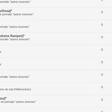
portraits "autres insectes"
illosa)*
0
e portraits "autres insectes"
0
ortraits "autres insectes"
rena flavipes)*
0
ortraits "autres insectes"
0
s
0
s
0
ortraits "autres insectes"
0
illons de nuit (Hétérocères)
us)*
0
e de portraits "autres insectes"