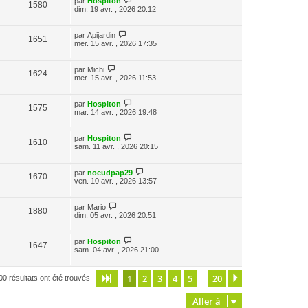
par
Hospiton
1580
dim. 19 avr. , 2026 20:12
par
Apijardin
1651
mer. 15 avr. , 2026 17:35
par
Michi
1624
mer. 15 avr. , 2026 11:53
par
Hospiton
1575
mar. 14 avr. , 2026 19:48
par
Hospiton
1610
sam. 11 avr. , 2026 20:15
par
noeudpap29
1670
ven. 10 avr. , 2026 13:57
par
Mario
1880
dim. 05 avr. , 2026 20:51
par
Hospiton
1647
sam. 04 avr. , 2026 21:00
1
2
3
4
5
20
Page
1
sur
20
Suivante
00 résultats ont été trouvés
…
Aller à