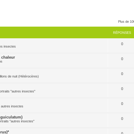
Plus de 10
RÉPONSES
0
res insectes
a chaleur
0
ns
0
pillons de nuit (Hétérocères)
0
ortraits "autres insectes"
0
es autres insectes
guiculatum)
0
rtraits "autres insectes"
rus)*
0