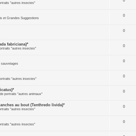
0
ortraits "autres insectes"
0
cis et Grandes Suggestions
0
s
a fabriciana)*
0
ortraits "autres insectes"
0
t sauvetages
0
ortraits "autres insectes"
icatus)*
0
 de portraits "autres animaux"
ches au bout (Tenthredo livida)*
0
ortraits "autres insectes"
0
ortraits "autres insectes"