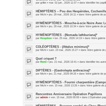
par
grillet
» mar. 02 juin , 2026 11:07 » dans
Identifier les pap
HÉMIPTÈRES – Pou des Hespérides, Cochenille
par
Michi
» jeu. 28 mai , 2026 16:11 » dans
Votre galerie de p
HYMÉNOPTÈRES - Mouche-à-scie Noire Avec Le 
par
Michi
» jeu. 28 mai , 2026 10:34 » dans
Votre galerie de p
HYMÉNOPTÈRES - (Nomada lathburiana)*
par
Hospiton
» lun. 25 mai , 2026 14:19 » dans
Votre galerie
COLÉOPTÈRES - (Attalus minimus)*
par
Michi
» sam. 23 mai , 2026 15:27 » dans
Votre galerie de 
Quel criquet ?
par
René
» jeu. 21 mai , 2026 16:41 » dans
Identifier les aut
DIPTÈRES - (Gastrolepta anthracina)*
par
Michi
» jeu. 21 mai , 2026 09:26 » dans
Votre galerie de p
HYMÉNOPTÈRES - Fourmi charpentière (Campo
par
Michi
» ven. 15 mai , 2026 13:26 » dans
Votre galerie de 
Rencontres Anniversaire Opération Papillons
par
admin
» ven. 15 mai , 2026 09:09 » dans
L’Opération pap
HÉMIPTÈRES – Puceron cendré du Chou (Brevic