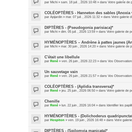
par
Michi
» sam. 18 juil. , 2026 10:48 » dans
Votre galerie de 
COLÉOPTÈRES - Hanneton des sables (Anoxia v
par
Apijardin
» mar. 07 juil. , 2026 11:32 » dans
Votre galerie d
DIPTÈRES - (Pseudogonia parisiaca)*
par
Michi
» dim. 05 juil. , 2026 13:59 » dans
Votre galerie de p
HYMÉNOPTÈRES – Andrène à pattes jaunes (And
par
Michi
» mar. 30 juin , 2026 14:20 » dans
Votre galerie de p
C'était une libellule
par
René
» ven. 26 juin , 2026 22:23 » dans
Vos Observation
Un sauvetage vain
par
René
» ven. 26 juin , 2026 21:57 » dans
Vos Observation
COLÉOPTÈRES - (Aplidia transversa)*
par
René
» jeu. 25 juin , 2026 06:50 » dans
Votre galerie de p
Chenille
par
René
» lun. 22 juin , 2026 16:04 » dans
Identifier les pap
HYMÉNOPTÈRES - (Dolichoderus quadripunctat
par
Hospiton
» ven. 19 juin , 2026 16:48 » dans
Votre galeri
DIPTÈRES - (Spilomyia manicata)*