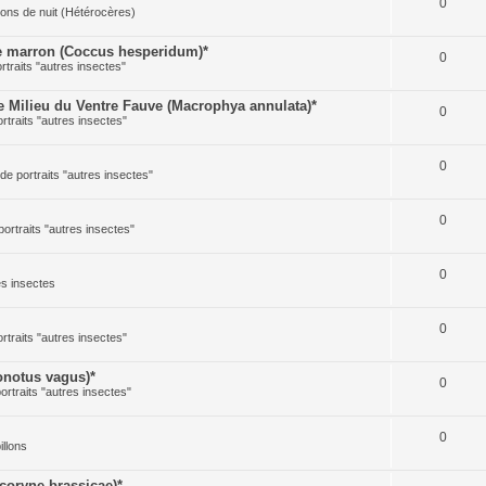
0
illons de nuit (Hétérocères)
 marron (Coccus hesperidum)*
0
ortraits "autres insectes"
Milieu du Ventre Fauve (Macrophya annulata)*
0
ortraits "autres insectes"
0
 de portraits "autres insectes"
0
portraits "autres insectes"
0
res insectes
0
ortraits "autres insectes"
notus vagus)*
0
portraits "autres insectes"
0
illons
oryne brassicae)*