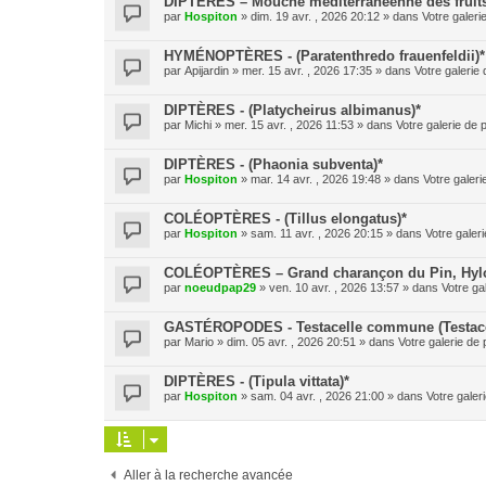
DIPTÈRES – Mouche méditerranéenne des fruits (
par
Hospiton
» dim. 19 avr. , 2026 20:12 » dans
Votre galeri
HYMÉNOPTÈRES - (Paratenthredo frauenfeldii)*
par
Apijardin
» mer. 15 avr. , 2026 17:35 » dans
Votre galerie 
DIPTÈRES - (Platycheirus albimanus)*
par
Michi
» mer. 15 avr. , 2026 11:53 » dans
Votre galerie de 
DIPTÈRES - (Phaonia subventa)*
par
Hospiton
» mar. 14 avr. , 2026 19:48 » dans
Votre galeri
COLÉOPTÈRES - (Tillus elongatus)*
par
Hospiton
» sam. 11 avr. , 2026 20:15 » dans
Votre galeri
COLÉOPTÈRES – Grand charançon du Pin, Hylobe
par
noeudpap29
» ven. 10 avr. , 2026 13:57 » dans
Votre ga
GASTÉROPODES - Testacelle commune (Testacel
par
Mario
» dim. 05 avr. , 2026 20:51 » dans
Votre galerie de 
DIPTÈRES - (Tipula vittata)*
par
Hospiton
» sam. 04 avr. , 2026 21:00 » dans
Votre galer
Aller à la recherche avancée