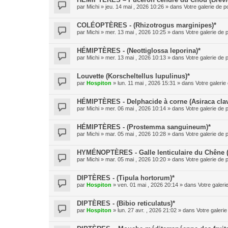
par
Michi
» jeu. 14 mai , 2026 10:26 » dans
Votre galerie de p
COLÉOPTÈRES - (Rhizotrogus marginipes)*
par
Michi
» mer. 13 mai , 2026 10:25 » dans
Votre galerie de 
HÉMIPTÈRES - (Neottiglossa leporina)*
par
Michi
» mer. 13 mai , 2026 10:13 » dans
Votre galerie de 
Louvette (Korscheltellus lupulinus)*
par
Hospiton
» lun. 11 mai , 2026 15:31 » dans
Votre galerie
HÉMIPTÈRES - Delphacide à corne (Asiraca clav
par
Michi
» mer. 06 mai , 2026 10:14 » dans
Votre galerie de 
HÉMIPTÈRES - (Prostemma sanguineum)*
par
Michi
» mar. 05 mai , 2026 10:28 » dans
Votre galerie de 
HYMÉNOPTÈRES - Galle lenticulaire du Chêne 
par
Michi
» mar. 05 mai , 2026 10:20 » dans
Votre galerie de 
DIPTÈRES - (Tipula hortorum)*
par
Hospiton
» ven. 01 mai , 2026 20:14 » dans
Votre galeri
DIPTÈRES - (Bibio reticulatus)*
par
Hospiton
» lun. 27 avr. , 2026 21:02 » dans
Votre galerie