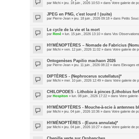
par
Michi
» jeu. 18 juin , 2026 10:53 » dans
Votre galerie de p
JPEG en PNG, c'est lourd ! (suite)
par
Pierre-Jean
» jeu. 18 juin , 2026 09:18 » dans
Petits Sou
Le cycle de la vie et la mort
par
René
» lun. 15 juin , 2026 13:10 » dans
Vos Observation
HYMÉNOPTÈRES – Nomade de Fabricius (Nomad
par
Michi
» ven. 12 juin , 2026 11:02 » dans
Votre galerie de p
Ontogenèses Papilio machaon 2026
par
Pierre-Jean
» jeu. 11 juin , 2026 08:22 » dans
Elevages e
DIPTÈRES - (Nephrocerus scutellatus)*
par
Michi
» mer. 10 juin , 2026 12:49 » dans
Votre galerie de p
CHILOPODES - Lithobie à pinces (Lithobius forf
par
Hospiton
» lun. 08 juin , 2026 17:22 » dans
Votre galerie
HYMÉNOPTÈRES - Mouche-à-scie à antennes blan
par
Michi
» jeu. 04 juin , 2026 10:36 » dans
Votre galerie de p
HYMÉNOPTÈRES - (Euura annulata)*
par
Michi
» jeu. 04 juin , 2026 10:27 » dans
Votre galerie de p
Chenille verte sur Orobanches