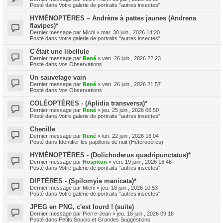
Posté dans
Votre galerie de portraits "autres insectes"
HYMÉNOPTÈRES – Andrène à pattes jaunes (Andrena
flavipes)*
Dernier message par
Michi
«
mar. 30 juin , 2026 14:20
Posté dans
Votre galerie de portraits "autres insectes"
C'était une libellule
Dernier message par
René
«
ven. 26 juin , 2026 22:23
Posté dans
Vos Observations
Un sauvetage vain
Dernier message par
René
«
ven. 26 juin , 2026 21:57
Posté dans
Vos Observations
COLÉOPTÈRES - (Aplidia transversa)*
Dernier message par
René
«
jeu. 25 juin , 2026 06:50
Posté dans
Votre galerie de portraits "autres insectes"
Chenille
Dernier message par
René
«
lun. 22 juin , 2026 16:04
Posté dans
Identifier les papillons de nuit (Hétérocères)
HYMÉNOPTÈRES - (Dolichoderus quadripunctatus)*
Dernier message par
Hospiton
«
ven. 19 juin , 2026 16:48
Posté dans
Votre galerie de portraits "autres insectes"
DIPTÈRES - (Spilomyia manicata)*
Dernier message par
Michi
«
jeu. 18 juin , 2026 10:53
Posté dans
Votre galerie de portraits "autres insectes"
JPEG en PNG, c'est lourd ! (suite)
Dernier message par
Pierre-Jean
«
jeu. 18 juin , 2026 09:18
Posté dans
Petits Soucis et Grandes Suggestions