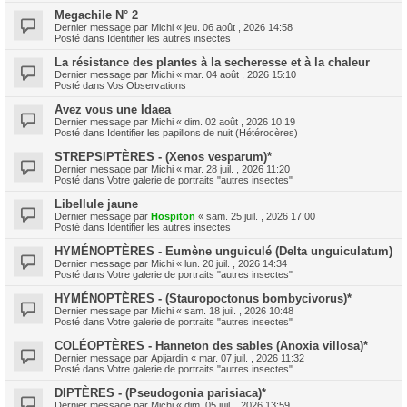
Megachile N° 2
Dernier message par
Michi
«
jeu. 06 août , 2026 14:58
Posté dans
Identifier les autres insectes
La résistance des plantes à la secheresse et à la chaleur
Dernier message par
Michi
«
mar. 04 août , 2026 15:10
Posté dans
Vos Observations
Avez vous une Idaea
Dernier message par
Michi
«
dim. 02 août , 2026 10:19
Posté dans
Identifier les papillons de nuit (Hétérocères)
STREPSIPTÈRES - (Xenos vesparum)*
Dernier message par
Michi
«
mar. 28 juil. , 2026 11:20
Posté dans
Votre galerie de portraits "autres insectes"
Libellule jaune
Dernier message par
Hospiton
«
sam. 25 juil. , 2026 17:00
Posté dans
Identifier les autres insectes
HYMÉNOPTÈRES - Eumène unguiculé (Delta unguiculatum)
Dernier message par
Michi
«
lun. 20 juil. , 2026 14:34
Posté dans
Votre galerie de portraits "autres insectes"
HYMÉNOPTÈRES - (Stauropoctonus bombycivorus)*
Dernier message par
Michi
«
sam. 18 juil. , 2026 10:48
Posté dans
Votre galerie de portraits "autres insectes"
COLÉOPTÈRES - Hanneton des sables (Anoxia villosa)*
Dernier message par
Apijardin
«
mar. 07 juil. , 2026 11:32
Posté dans
Votre galerie de portraits "autres insectes"
DIPTÈRES - (Pseudogonia parisiaca)*
Dernier message par
Michi
«
dim. 05 juil. , 2026 13:59