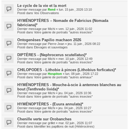
Le cycle de la vie et la mort
Dernier message par
René
«
lun. 15 juin , 2026 13:10
Posté dans
Vos Observations
HYMÉNOPTÈRES – Nomade de Fabricius (Nomada
fabriciana)*
Dernier message par
Michi
«
ven. 12 juin , 2026 11:02
Posté dans
Votre galerie de portraits "autres insectes"
Ontogenèses Papilio machaon 2026
Dernier message par
Pierre-Jean
«
jeu. 11 juin , 2026 08:22
Posté dans
Elevages et sauvetages
DIPTÈRES - (Nephrocerus scutellatus)*
Dernier message par
Michi
«
mer. 10 juin , 2026 12:49
Posté dans
Votre galerie de portraits "autres insectes"
CHILOPODES - Lithobie à pinces (Lithobius forficatus)*
Dernier message par
Hospiton
«
lun. 08 juin , 2026 17:22
Posté dans
Votre galerie de portraits "autres animaux"
HYMÉNOPTÈRES - Mouche-à-scie à antennes blanches au
bout (Tenthredo livida)*
Dernier message par
Michi
«
jeu. 04 juin , 2026 10:36
Posté dans
Votre galerie de portraits "autres insectes"
HYMÉNOPTÈRES - (Euura annulata)*
Dernier message par
Michi
«
jeu. 04 juin , 2026 10:27
Posté dans
Votre galerie de portraits "autres insectes"
Chenille verte sur Orobanches
Dernier message par
grillet
«
mar. 02 juin , 2026 11:07
Posté dans
Identifier les papillons de nuit (Hétérocères)