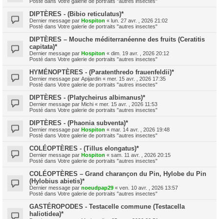
Posté dans
Votre galerie de portraits "autres insectes"
DIPTÈRES - (Bibio reticulatus)*
Dernier message par
Hospiton
«
lun. 27 avr. , 2026 21:02
Posté dans
Votre galerie de portraits "autres insectes"
DIPTÈRES – Mouche méditerranéenne des fruits (Ceratitis
capitata)*
Dernier message par
Hospiton
«
dim. 19 avr. , 2026 20:12
Posté dans
Votre galerie de portraits "autres insectes"
HYMÉNOPTÈRES - (Paratenthredo frauenfeldii)*
Dernier message par
Apijardin
«
mer. 15 avr. , 2026 17:35
Posté dans
Votre galerie de portraits "autres insectes"
DIPTÈRES - (Platycheirus albimanus)*
Dernier message par
Michi
«
mer. 15 avr. , 2026 11:53
Posté dans
Votre galerie de portraits "autres insectes"
DIPTÈRES - (Phaonia subventa)*
Dernier message par
Hospiton
«
mar. 14 avr. , 2026 19:48
Posté dans
Votre galerie de portraits "autres insectes"
COLÉOPTÈRES - (Tillus elongatus)*
Dernier message par
Hospiton
«
sam. 11 avr. , 2026 20:15
Posté dans
Votre galerie de portraits "autres insectes"
COLÉOPTÈRES – Grand charançon du Pin, Hylobe du Pin
(Hylobius abietis)*
Dernier message par
noeudpap29
«
ven. 10 avr. , 2026 13:57
Posté dans
Votre galerie de portraits "autres insectes"
GASTÉROPODES - Testacelle commune (Testacella
haliotidea)*