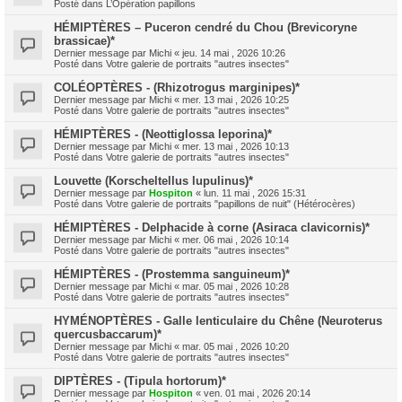
Posté dans
L’Opération papillons
HÉMIPTÈRES – Puceron cendré du Chou (Brevicoryne
brassicae)*
Dernier message par
Michi
«
jeu. 14 mai , 2026 10:26
Posté dans
Votre galerie de portraits "autres insectes"
COLÉOPTÈRES - (Rhizotrogus marginipes)*
Dernier message par
Michi
«
mer. 13 mai , 2026 10:25
Posté dans
Votre galerie de portraits "autres insectes"
HÉMIPTÈRES - (Neottiglossa leporina)*
Dernier message par
Michi
«
mer. 13 mai , 2026 10:13
Posté dans
Votre galerie de portraits "autres insectes"
Louvette (Korscheltellus lupulinus)*
Dernier message par
Hospiton
«
lun. 11 mai , 2026 15:31
Posté dans
Votre galerie de portraits "papillons de nuit" (Hétérocères)
HÉMIPTÈRES - Delphacide à corne (Asiraca clavicornis)*
Dernier message par
Michi
«
mer. 06 mai , 2026 10:14
Posté dans
Votre galerie de portraits "autres insectes"
HÉMIPTÈRES - (Prostemma sanguineum)*
Dernier message par
Michi
«
mar. 05 mai , 2026 10:28
Posté dans
Votre galerie de portraits "autres insectes"
HYMÉNOPTÈRES - Galle lenticulaire du Chêne (Neuroterus
quercusbaccarum)*
Dernier message par
Michi
«
mar. 05 mai , 2026 10:20
Posté dans
Votre galerie de portraits "autres insectes"
DIPTÈRES - (Tipula hortorum)*
Dernier message par
Hospiton
«
ven. 01 mai , 2026 20:14