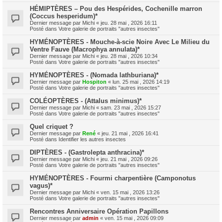
HÉMIPTÈRES – Pou des Hespérides, Cochenille marron
(Coccus hesperidum)*
Dernier message par
Michi
«
jeu. 28 mai , 2026 16:11
Posté dans
Votre galerie de portraits "autres insectes"
HYMÉNOPTÈRES - Mouche-à-scie Noire Avec Le Milieu du
Ventre Fauve (Macrophya annulata)*
Dernier message par
Michi
«
jeu. 28 mai , 2026 10:34
Posté dans
Votre galerie de portraits "autres insectes"
HYMÉNOPTÈRES - (Nomada lathburiana)*
Dernier message par
Hospiton
«
lun. 25 mai , 2026 14:19
Posté dans
Votre galerie de portraits "autres insectes"
COLÉOPTÈRES - (Attalus minimus)*
Dernier message par
Michi
«
sam. 23 mai , 2026 15:27
Posté dans
Votre galerie de portraits "autres insectes"
Quel criquet ?
Dernier message par
René
«
jeu. 21 mai , 2026 16:41
Posté dans
Identifier les autres insectes
DIPTÈRES - (Gastrolepta anthracina)*
Dernier message par
Michi
«
jeu. 21 mai , 2026 09:26
Posté dans
Votre galerie de portraits "autres insectes"
HYMÉNOPTÈRES - Fourmi charpentière (Camponotus
vagus)*
Dernier message par
Michi
«
ven. 15 mai , 2026 13:26
Posté dans
Votre galerie de portraits "autres insectes"
Rencontres Anniversaire Opération Papillons
Dernier message par
admin
«
ven. 15 mai , 2026 09:09