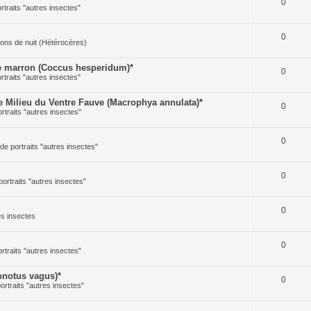
0
ortraits "autres insectes"
0
illons de nuit (Hétérocères)
 marron (Coccus hesperidum)*
0
ortraits "autres insectes"
Milieu du Ventre Fauve (Macrophya annulata)*
0
ortraits "autres insectes"
0
 de portraits "autres insectes"
0
portraits "autres insectes"
0
res insectes
0
ortraits "autres insectes"
notus vagus)*
0
portraits "autres insectes"