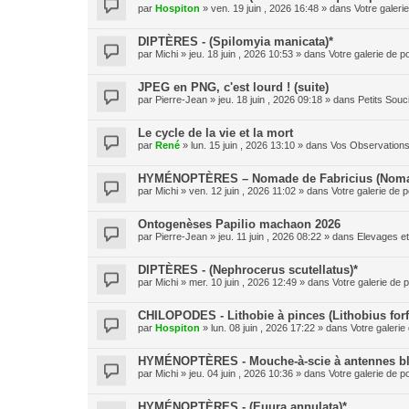
par
Hospiton
» ven. 19 juin , 2026 16:48 » dans
Votre galeri
DIPTÈRES - (Spilomyia manicata)*
par
Michi
» jeu. 18 juin , 2026 10:53 » dans
Votre galerie de p
JPEG en PNG, c'est lourd ! (suite)
par
Pierre-Jean
» jeu. 18 juin , 2026 09:18 » dans
Petits Sou
Le cycle de la vie et la mort
par
René
» lun. 15 juin , 2026 13:10 » dans
Vos Observation
HYMÉNOPTÈRES – Nomade de Fabricius (Nomad
par
Michi
» ven. 12 juin , 2026 11:02 » dans
Votre galerie de p
Ontogenèses Papilio machaon 2026
par
Pierre-Jean
» jeu. 11 juin , 2026 08:22 » dans
Elevages e
DIPTÈRES - (Nephrocerus scutellatus)*
par
Michi
» mer. 10 juin , 2026 12:49 » dans
Votre galerie de p
CHILOPODES - Lithobie à pinces (Lithobius forf
par
Hospiton
» lun. 08 juin , 2026 17:22 » dans
Votre galerie
HYMÉNOPTÈRES - Mouche-à-scie à antennes blan
par
Michi
» jeu. 04 juin , 2026 10:36 » dans
Votre galerie de p
HYMÉNOPTÈRES - (Euura annulata)*