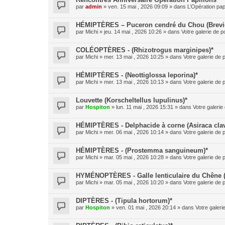
par
admin
» ven. 15 mai , 2026 09:09 » dans
L’Opération pap
HÉMIPTÈRES – Puceron cendré du Chou (Brevic
par
Michi
» jeu. 14 mai , 2026 10:26 » dans
Votre galerie de p
COLÉOPTÈRES - (Rhizotrogus marginipes)*
par
Michi
» mer. 13 mai , 2026 10:25 » dans
Votre galerie de 
HÉMIPTÈRES - (Neottiglossa leporina)*
par
Michi
» mer. 13 mai , 2026 10:13 » dans
Votre galerie de 
Louvette (Korscheltellus lupulinus)*
par
Hospiton
» lun. 11 mai , 2026 15:31 » dans
Votre galerie
HÉMIPTÈRES - Delphacide à corne (Asiraca clav
par
Michi
» mer. 06 mai , 2026 10:14 » dans
Votre galerie de 
HÉMIPTÈRES - (Prostemma sanguineum)*
par
Michi
» mar. 05 mai , 2026 10:28 » dans
Votre galerie de 
HYMÉNOPTÈRES - Galle lenticulaire du Chêne 
par
Michi
» mar. 05 mai , 2026 10:20 » dans
Votre galerie de 
DIPTÈRES - (Tipula hortorum)*
par
Hospiton
» ven. 01 mai , 2026 20:14 » dans
Votre galeri