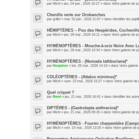
par
Michi
» jeu. 04 juin , 2026 10:27 » dans
Votre galerie de p
Chenille verte sur Orobanches
par
grillet
» mar. 02 juin , 2026 11:07 » dans
Identifier les pap
HÉMIPTÈRES – Pou des Hespérides, Cochenille
par
Michi
» jeu. 28 mai , 2026 16:11 » dans
Votre galerie de p
HYMÉNOPTÈRES - Mouche-à-scie Noire Avec Le 
par
Michi
» jeu. 28 mai , 2026 10:34 » dans
Votre galerie de p
HYMÉNOPTÈRES - (Nomada lathburiana)*
par
Hospiton
» lun. 25 mai , 2026 14:19 » dans
Votre galerie
COLÉOPTÈRES - (Attalus minimus)*
par
Michi
» sam. 23 mai , 2026 15:27 » dans
Votre galerie de 
Quel criquet ?
par
René
» jeu. 21 mai , 2026 16:41 » dans
Identifier les aut
DIPTÈRES - (Gastrolepta anthracina)*
par
Michi
» jeu. 21 mai , 2026 09:26 » dans
Votre galerie de p
HYMÉNOPTÈRES - Fourmi charpentière (Campo
par
Michi
» ven. 15 mai , 2026 13:26 » dans
Votre galerie de 
Rencontres Anniversaire Opération Papillons