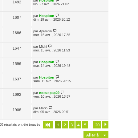
par
Hospiton
1492
lun. 27 avr. , 2026 21:02
par
Hospiton
1607
dim. 19 avr. , 2026 20:12
par
Apijardin
1686
mer. 15 avr. , 2026 17:35
par
Michi
1647
mer. 15 avr. , 2026 11:53
par
Hospiton
1596
mar. 14 avr. , 2026 19:48
par
Hospiton
1637
sam. 11 avr. , 2026 20:15
par
noeudpap29
1692
ven. 10 avr. , 2026 13:57
par
Mario
1908
dim. 05 avr. , 2026 20:51
1
2
3
4
5
20
Page
1
sur
20
Suivante
00 résultats ont été trouvés
…
Aller à