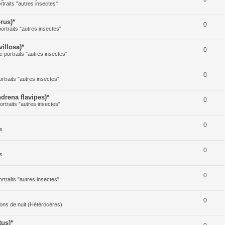
rtraits "autres insectes"
rus)*
0
portraits "autres insectes"
illosa)*
0
e portraits "autres insectes"
0
ortraits "autres insectes"
rena flavipes)*
0
ortraits "autres insectes"
0
s
0
s
0
ortraits "autres insectes"
0
illons de nuit (Hétérocères)
us)*