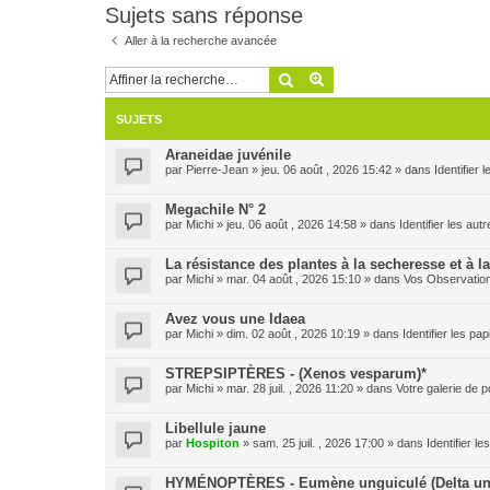
Sujets sans réponse
Aller à la recherche avancée
Rechercher
Recherche avancée
SUJETS
Araneidae juvénile
par
Pierre-Jean
» jeu. 06 août , 2026 15:42 » dans
Identifier
Megachile N° 2
par
Michi
» jeu. 06 août , 2026 14:58 » dans
Identifier les aut
La résistance des plantes à la secheresse et à l
par
Michi
» mar. 04 août , 2026 15:10 » dans
Vos Observatio
Avez vous une Idaea
par
Michi
» dim. 02 août , 2026 10:19 » dans
Identifier les pa
STREPSIPTÈRES - (Xenos vesparum)*
par
Michi
» mar. 28 juil. , 2026 11:20 » dans
Votre galerie de p
Libellule jaune
par
Hospiton
» sam. 25 juil. , 2026 17:00 » dans
Identifier l
HYMÉNOPTÈRES - Eumène unguiculé (Delta un