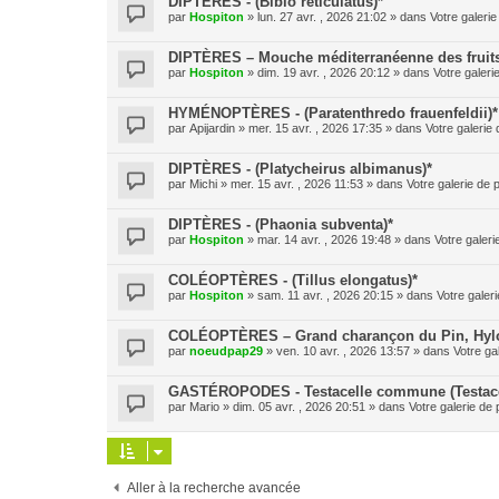
DIPTÈRES - (Bibio reticulatus)*
par
Hospiton
» lun. 27 avr. , 2026 21:02 » dans
Votre galerie
DIPTÈRES – Mouche méditerranéenne des fruits (
par
Hospiton
» dim. 19 avr. , 2026 20:12 » dans
Votre galeri
HYMÉNOPTÈRES - (Paratenthredo frauenfeldii)*
par
Apijardin
» mer. 15 avr. , 2026 17:35 » dans
Votre galerie 
DIPTÈRES - (Platycheirus albimanus)*
par
Michi
» mer. 15 avr. , 2026 11:53 » dans
Votre galerie de 
DIPTÈRES - (Phaonia subventa)*
par
Hospiton
» mar. 14 avr. , 2026 19:48 » dans
Votre galeri
COLÉOPTÈRES - (Tillus elongatus)*
par
Hospiton
» sam. 11 avr. , 2026 20:15 » dans
Votre galeri
COLÉOPTÈRES – Grand charançon du Pin, Hylobe
par
noeudpap29
» ven. 10 avr. , 2026 13:57 » dans
Votre ga
GASTÉROPODES - Testacelle commune (Testacel
par
Mario
» dim. 05 avr. , 2026 20:51 » dans
Votre galerie de 
Aller à la recherche avancée