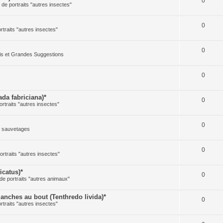
0
e de portraits "autres insectes"
0
ortraits "autres insectes"
0
cis et Grandes Suggestions
0
s
a fabriciana)*
0
ortraits "autres insectes"
0
t sauvetages
0
ortraits "autres insectes"
icatus)*
0
 de portraits "autres animaux"
ches au bout (Tenthredo livida)*
0
ortraits "autres insectes"