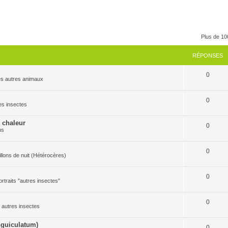
Plus de 10
RÉPONSES
0
 les autres animaux
0
res insectes
a chaleur
0
ns
0
pillons de nuit (Hétérocères)
0
ortraits "autres insectes"
0
es autres insectes
guiculatum)
0