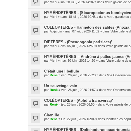
par
Michi
» lun. 20 juil. , 2026 14:34 » dans
Votre galerie de po
HYMÉNOPTÈRES - (Stauropoctonus bombycivo
par
Michi
» sam. 18 juil. , 2026 10:48 » dans
Votre galerie de 
COLÉOPTÈRES - Hanneton des sables (Anoxia v
par
Apijardin
» mar. 07 juil. , 2026 11:32 » dans
Votre galerie d
DIPTÈRES - (Pseudogonia parisiaca)*
par
Michi
» dim. 05 juil. , 2026 13:59 » dans
Votre galerie de p
HYMÉNOPTÈRES – Andrène à pattes jaunes (And
par
Michi
» mar. 30 juin , 2026 14:20 » dans
Votre galerie de p
C'était une libellule
par
René
» ven. 26 juin , 2026 22:23 » dans
Vos Observation
Un sauvetage vain
par
René
» ven. 26 juin , 2026 21:57 » dans
Vos Observation
COLÉOPTÈRES - (Aplidia transversa)*
par
René
» jeu. 25 juin , 2026 06:50 » dans
Votre galerie de p
Chenille
par
René
» lun. 22 juin , 2026 16:04 » dans
Identifier les pap
HYMÉNOPTÈRES - (Dolichoderus quadripunctat