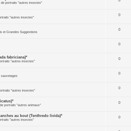
0
e de portraits "autres insectes"
0
ortraits "autres insectes"
0
cis et Grandes Suggestions
0
s
a fabriciana)*
0
ortraits "autres insectes"
0
t sauvetages
0
ortraits "autres insectes"
icatus)*
0
 de portraits "autres animaux"
ches au bout (Tenthredo livida)*
0
ortraits "autres insectes"