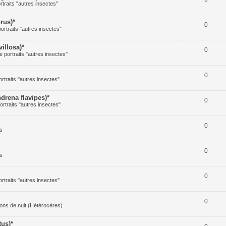
rtraits "autres insectes"
rus)*
0
portraits "autres insectes"
illosa)*
0
e portraits "autres insectes"
0
ortraits "autres insectes"
rena flavipes)*
0
ortraits "autres insectes"
0
s
0
s
0
ortraits "autres insectes"
0
illons de nuit (Hétérocères)
us)*