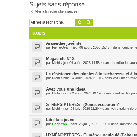
Sujets sans réponse
Aller à la recherche avancée
Rechercher
Recherche avancée
SUJETS
Araneidae juvénile
par
Pierre-Jean
» jeu. 06 août , 2026 15:42 » dans
Identifier
Megachile N° 2
par
Michi
» jeu. 06 août , 2026 14:58 » dans
Identifier les aut
La résistance des plantes à la secheresse et à l
par
Michi
» mar. 04 août , 2026 15:10 » dans
Vos Observatio
Avez vous une Idaea
par
Michi
» dim. 02 août , 2026 10:19 » dans
Identifier les pa
STREPSIPTÈRES - (Xenos vesparum)*
par
Michi
» mar. 28 juil. , 2026 11:20 » dans
Votre galerie de p
Libellule jaune
par
Hospiton
» sam. 25 juil. , 2026 17:00 » dans
Identifier l
HYMÉNOPTÈRES - Eumène unguiculé (Delta un