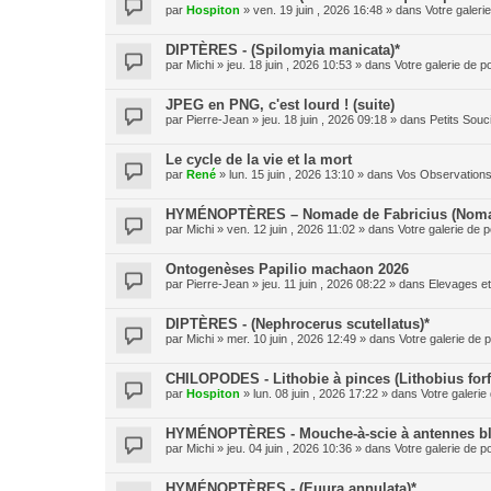
par
Hospiton
» ven. 19 juin , 2026 16:48 » dans
Votre galeri
DIPTÈRES - (Spilomyia manicata)*
par
Michi
» jeu. 18 juin , 2026 10:53 » dans
Votre galerie de p
JPEG en PNG, c'est lourd ! (suite)
par
Pierre-Jean
» jeu. 18 juin , 2026 09:18 » dans
Petits Sou
Le cycle de la vie et la mort
par
René
» lun. 15 juin , 2026 13:10 » dans
Vos Observation
HYMÉNOPTÈRES – Nomade de Fabricius (Nomad
par
Michi
» ven. 12 juin , 2026 11:02 » dans
Votre galerie de p
Ontogenèses Papilio machaon 2026
par
Pierre-Jean
» jeu. 11 juin , 2026 08:22 » dans
Elevages e
DIPTÈRES - (Nephrocerus scutellatus)*
par
Michi
» mer. 10 juin , 2026 12:49 » dans
Votre galerie de p
CHILOPODES - Lithobie à pinces (Lithobius forf
par
Hospiton
» lun. 08 juin , 2026 17:22 » dans
Votre galerie
HYMÉNOPTÈRES - Mouche-à-scie à antennes blan
par
Michi
» jeu. 04 juin , 2026 10:36 » dans
Votre galerie de p
HYMÉNOPTÈRES - (Euura annulata)*