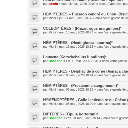
par
admin
» ven. 15 mai , 2026 09:09 » dans
L’Opération pap
HÉMIPTÈRES – Puceron cendré du Chou (Brevic
par
Michi
» jeu. 14 mai , 2026 10:26 » dans
Votre galerie de p
COLÉOPTÈRES - (Rhizotrogus marginipes)*
par
Michi
» mer. 13 mai , 2026 10:25 » dans
Votre galerie de 
HÉMIPTÈRES - (Neottiglossa leporina)*
par
Michi
» mer. 13 mai , 2026 10:13 » dans
Votre galerie de 
Louvette (Korscheltellus lupulinus)*
par
Hospiton
» lun. 11 mai , 2026 15:31 » dans
Votre galerie
HÉMIPTÈRES - Delphacide à corne (Asiraca clav
par
Michi
» mer. 06 mai , 2026 10:14 » dans
Votre galerie de 
HÉMIPTÈRES - (Prostemma sanguineum)*
par
Michi
» mar. 05 mai , 2026 10:28 » dans
Votre galerie de 
HYMÉNOPTÈRES - Galle lenticulaire du Chêne 
par
Michi
» mar. 05 mai , 2026 10:20 » dans
Votre galerie de 
DIPTÈRES - (Tipula hortorum)*
par
Hospiton
» ven. 01 mai , 2026 20:14 » dans
Votre galeri