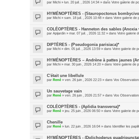
par
Michi
» lun. 20 juil. , 2026 14:34 » dans
Votre galerie de po
HYMÉNOPTÈRES - (Stauropoctonus bombycivo
par
Michi
» sam. 18 juil. , 2026 10:48 » dans
Votre galerie de 
COLÉOPTÈRES - Hanneton des sables (Anoxia v
par
Apijardin
» mar. 07 juil. , 2026 11:32 » dans
Votre galerie d
DIPTÈRES - (Pseudogonia parisiaca)*
par
Michi
» dim. 05 juil. , 2026 13:59 » dans
Votre galerie de p
HYMÉNOPTÈRES – Andrène à pattes jaunes (And
par
Michi
» mar. 30 juin , 2026 14:20 » dans
Votre galerie de p
C'était une libellule
par
René
» ven. 26 juin , 2026 22:23 » dans
Vos Observation
Un sauvetage vain
par
René
» ven. 26 juin , 2026 21:57 » dans
Vos Observation
COLÉOPTÈRES - (Aplidia transversa)*
par
René
» jeu. 25 juin , 2026 06:50 » dans
Votre galerie de p
Chenille
par
René
» lun. 22 juin , 2026 16:04 » dans
Identifier les pap
HYMÉNOPTÈRES - (Dolichoderus quadripunctat