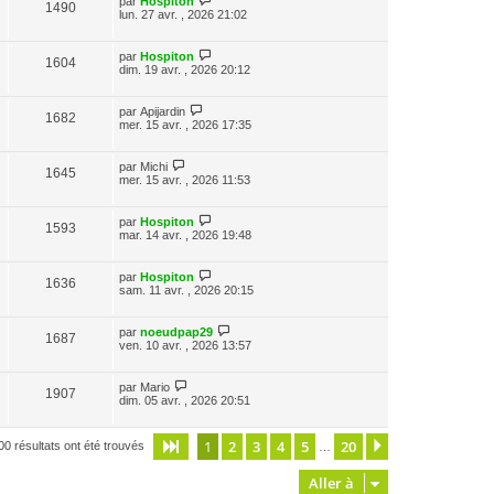
par
Hospiton
1490
lun. 27 avr. , 2026 21:02
par
Hospiton
1604
dim. 19 avr. , 2026 20:12
par
Apijardin
1682
mer. 15 avr. , 2026 17:35
par
Michi
1645
mer. 15 avr. , 2026 11:53
par
Hospiton
1593
mar. 14 avr. , 2026 19:48
par
Hospiton
1636
sam. 11 avr. , 2026 20:15
par
noeudpap29
1687
ven. 10 avr. , 2026 13:57
par
Mario
1907
dim. 05 avr. , 2026 20:51
1
2
3
4
5
20
Page
1
sur
20
Suivante
00 résultats ont été trouvés
…
Aller à