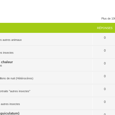
Plus de 10
RÉPONSES
0
 les autres animaux
0
res insectes
a chaleur
0
ns
0
pillons de nuit (Hétérocères)
0
ortraits "autres insectes"
0
es autres insectes
guiculatum)
0