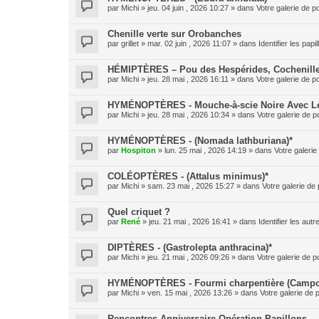
par
Michi
» jeu. 04 juin , 2026 10:27 » dans
Votre galerie de p
Chenille verte sur Orobanches
par
grillet
» mar. 02 juin , 2026 11:07 » dans
Identifier les pap
HÉMIPTÈRES – Pou des Hespérides, Cochenille
par
Michi
» jeu. 28 mai , 2026 16:11 » dans
Votre galerie de p
HYMÉNOPTÈRES - Mouche-à-scie Noire Avec Le 
par
Michi
» jeu. 28 mai , 2026 10:34 » dans
Votre galerie de p
HYMÉNOPTÈRES - (Nomada lathburiana)*
par
Hospiton
» lun. 25 mai , 2026 14:19 » dans
Votre galerie
COLÉOPTÈRES - (Attalus minimus)*
par
Michi
» sam. 23 mai , 2026 15:27 » dans
Votre galerie de 
Quel criquet ?
par
René
» jeu. 21 mai , 2026 16:41 » dans
Identifier les aut
DIPTÈRES - (Gastrolepta anthracina)*
par
Michi
» jeu. 21 mai , 2026 09:26 » dans
Votre galerie de p
HYMÉNOPTÈRES - Fourmi charpentière (Campo
par
Michi
» ven. 15 mai , 2026 13:26 » dans
Votre galerie de 
Rencontres Anniversaire Opération Papillons