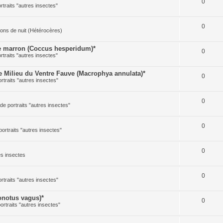
0
ortraits "autres insectes"
0
illons de nuit (Hétérocères)
 marron (Coccus hesperidum)*
0
ortraits "autres insectes"
Milieu du Ventre Fauve (Macrophya annulata)*
0
ortraits "autres insectes"
0
 de portraits "autres insectes"
0
portraits "autres insectes"
0
res insectes
0
ortraits "autres insectes"
notus vagus)*
0
portraits "autres insectes"