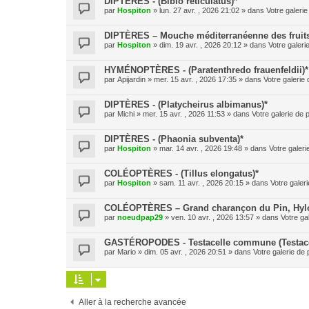
DIPTÈRES - (Bibio reticulatus)*
par
Hospiton
» lun. 27 avr. , 2026 21:02 » dans
Votre galerie
DIPTÈRES – Mouche méditerranéenne des fruits (
par
Hospiton
» dim. 19 avr. , 2026 20:12 » dans
Votre galeri
HYMÉNOPTÈRES - (Paratenthredo frauenfeldii)*
par
Apijardin
» mer. 15 avr. , 2026 17:35 » dans
Votre galerie 
DIPTÈRES - (Platycheirus albimanus)*
par
Michi
» mer. 15 avr. , 2026 11:53 » dans
Votre galerie de 
DIPTÈRES - (Phaonia subventa)*
par
Hospiton
» mar. 14 avr. , 2026 19:48 » dans
Votre galeri
COLÉOPTÈRES - (Tillus elongatus)*
par
Hospiton
» sam. 11 avr. , 2026 20:15 » dans
Votre galeri
COLÉOPTÈRES – Grand charançon du Pin, Hylobe
par
noeudpap29
» ven. 10 avr. , 2026 13:57 » dans
Votre ga
GASTÉROPODES - Testacelle commune (Testacel
par
Mario
» dim. 05 avr. , 2026 20:51 » dans
Votre galerie de 
Aller à la recherche avancée