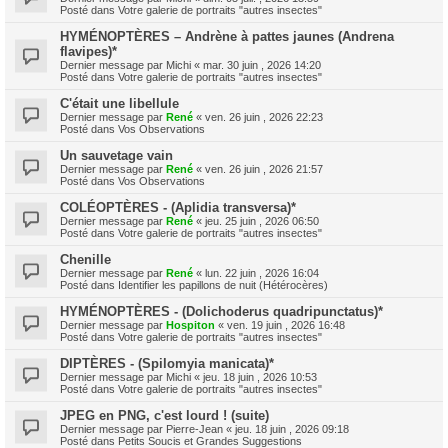
Posté dans
Votre galerie de portraits "autres insectes"
HYMÉNOPTÈRES – Andrène à pattes jaunes (Andrena
flavipes)*
Dernier message par
Michi
«
mar. 30 juin , 2026 14:20
Posté dans
Votre galerie de portraits "autres insectes"
C'était une libellule
Dernier message par
René
«
ven. 26 juin , 2026 22:23
Posté dans
Vos Observations
Un sauvetage vain
Dernier message par
René
«
ven. 26 juin , 2026 21:57
Posté dans
Vos Observations
COLÉOPTÈRES - (Aplidia transversa)*
Dernier message par
René
«
jeu. 25 juin , 2026 06:50
Posté dans
Votre galerie de portraits "autres insectes"
Chenille
Dernier message par
René
«
lun. 22 juin , 2026 16:04
Posté dans
Identifier les papillons de nuit (Hétérocères)
HYMÉNOPTÈRES - (Dolichoderus quadripunctatus)*
Dernier message par
Hospiton
«
ven. 19 juin , 2026 16:48
Posté dans
Votre galerie de portraits "autres insectes"
DIPTÈRES - (Spilomyia manicata)*
Dernier message par
Michi
«
jeu. 18 juin , 2026 10:53
Posté dans
Votre galerie de portraits "autres insectes"
JPEG en PNG, c'est lourd ! (suite)
Dernier message par
Pierre-Jean
«
jeu. 18 juin , 2026 09:18
Posté dans
Petits Soucis et Grandes Suggestions