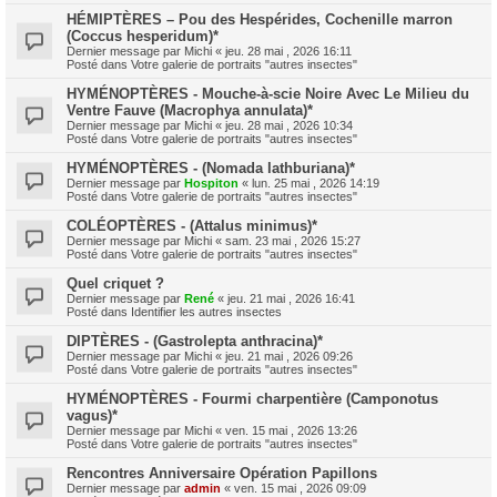
HÉMIPTÈRES – Pou des Hespérides, Cochenille marron
(Coccus hesperidum)*
Dernier message par
Michi
«
jeu. 28 mai , 2026 16:11
Posté dans
Votre galerie de portraits "autres insectes"
HYMÉNOPTÈRES - Mouche-à-scie Noire Avec Le Milieu du
Ventre Fauve (Macrophya annulata)*
Dernier message par
Michi
«
jeu. 28 mai , 2026 10:34
Posté dans
Votre galerie de portraits "autres insectes"
HYMÉNOPTÈRES - (Nomada lathburiana)*
Dernier message par
Hospiton
«
lun. 25 mai , 2026 14:19
Posté dans
Votre galerie de portraits "autres insectes"
COLÉOPTÈRES - (Attalus minimus)*
Dernier message par
Michi
«
sam. 23 mai , 2026 15:27
Posté dans
Votre galerie de portraits "autres insectes"
Quel criquet ?
Dernier message par
René
«
jeu. 21 mai , 2026 16:41
Posté dans
Identifier les autres insectes
DIPTÈRES - (Gastrolepta anthracina)*
Dernier message par
Michi
«
jeu. 21 mai , 2026 09:26
Posté dans
Votre galerie de portraits "autres insectes"
HYMÉNOPTÈRES - Fourmi charpentière (Camponotus
vagus)*
Dernier message par
Michi
«
ven. 15 mai , 2026 13:26
Posté dans
Votre galerie de portraits "autres insectes"
Rencontres Anniversaire Opération Papillons
Dernier message par
admin
«
ven. 15 mai , 2026 09:09