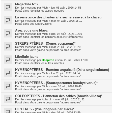
Megachile N° 2
Dernier message par
Michi
«
jeu. 06 août , 2026 14:58
Posté dans
Identifier les autres insectes
La résistance des plantes à la secheresse et à la chaleur
Dernier message par
Michi
«
mar. 04 août , 2026 15:10
Posté dans
Vos Observations
Avez vous une Idaea
Dernier message par
Michi
«
dim. 02 août , 2026 10:19
Posté dans
Identifier les papillons de nuit (Hétérocères)
STREPSIPTÈRES - (Xenos vesparum)*
Dernier message par
Michi
«
mar. 28 juil. , 2026 11:20
Posté dans
Votre galerie de portraits "autres insectes"
Libellule jaune
Dernier message par
Hospiton
«
sam. 25 juil. , 2026 17:00
Posté dans
Identifier les autres insectes
HYMÉNOPTÈRES - Eumène unguiculé (Delta unguiculatum)
Dernier message par
Michi
«
lun. 20 juil. , 2026 14:34
Posté dans
Votre galerie de portraits "autres insectes"
HYMÉNOPTÈRES - (Stauropoctonus bombycivorus)*
Dernier message par
Michi
«
sam. 18 juil. , 2026 10:48
Posté dans
Votre galerie de portraits "autres insectes"
COLÉOPTÈRES - Hanneton des sables (Anoxia villosa)*
Dernier message par
Apijardin
«
mar. 07 juil. , 2026 11:32
Posté dans
Votre galerie de portraits "autres insectes"
DIPTÈRES - (Pseudogonia parisiaca)*
Dernier message par
Michi
«
dim. 05 juil. , 2026 13:59