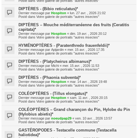
Posté dans
Votre galerie de portraits "autres insectes"
DIPTÈRES - (Bibio reticulatus)*
Dernier message par
Hospiton
«
lun. 27 avr. , 2026 21:02
Posté dans
Votre galerie de portraits "autres insectes"
DIPTÈRES – Mouche méditerranéenne des fruits (Ceratitis
capitata)*
Dernier message par
Hospiton
«
dim. 19 avr. , 2026 20:12
Posté dans
Votre galerie de portraits "autres insectes"
HYMÉNOPTÈRES - (Paratenthredo frauenfeldii)*
Dernier message par
Apijardin
«
mer. 15 avr. , 2026 17:35
Posté dans
Votre galerie de portraits "autres insectes"
DIPTÈRES - (Platycheirus albimanus)*
Dernier message par
Michi
«
mer. 15 avr. , 2026 11:53
Posté dans
Votre galerie de portraits "autres insectes"
DIPTÈRES - (Phaonia subventa)*
Dernier message par
Hospiton
«
mar. 14 avr. , 2026 19:48
Posté dans
Votre galerie de portraits "autres insectes"
COLÉOPTÈRES - (Tillus elongatus)*
Dernier message par
Hospiton
«
sam. 11 avr. , 2026 20:15
Posté dans
Votre galerie de portraits "autres insectes"
COLÉOPTÈRES – Grand charançon du Pin, Hylobe du Pin
(Hylobius abietis)*
Dernier message par
noeudpap29
«
ven. 10 avr. , 2026 13:57
Posté dans
Votre galerie de portraits "autres insectes"
GASTÉROPODES - Testacelle commune (Testacella
haliotidea)*