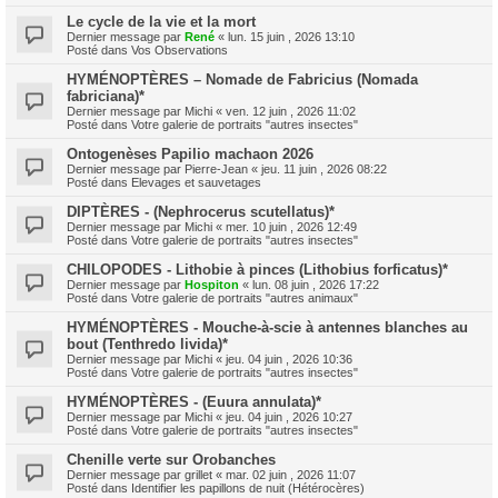
Le cycle de la vie et la mort
Dernier message par
René
«
lun. 15 juin , 2026 13:10
Posté dans
Vos Observations
HYMÉNOPTÈRES – Nomade de Fabricius (Nomada
fabriciana)*
Dernier message par
Michi
«
ven. 12 juin , 2026 11:02
Posté dans
Votre galerie de portraits "autres insectes"
Ontogenèses Papilio machaon 2026
Dernier message par
Pierre-Jean
«
jeu. 11 juin , 2026 08:22
Posté dans
Elevages et sauvetages
DIPTÈRES - (Nephrocerus scutellatus)*
Dernier message par
Michi
«
mer. 10 juin , 2026 12:49
Posté dans
Votre galerie de portraits "autres insectes"
CHILOPODES - Lithobie à pinces (Lithobius forficatus)*
Dernier message par
Hospiton
«
lun. 08 juin , 2026 17:22
Posté dans
Votre galerie de portraits "autres animaux"
HYMÉNOPTÈRES - Mouche-à-scie à antennes blanches au
bout (Tenthredo livida)*
Dernier message par
Michi
«
jeu. 04 juin , 2026 10:36
Posté dans
Votre galerie de portraits "autres insectes"
HYMÉNOPTÈRES - (Euura annulata)*
Dernier message par
Michi
«
jeu. 04 juin , 2026 10:27
Posté dans
Votre galerie de portraits "autres insectes"
Chenille verte sur Orobanches
Dernier message par
grillet
«
mar. 02 juin , 2026 11:07
Posté dans
Identifier les papillons de nuit (Hétérocères)