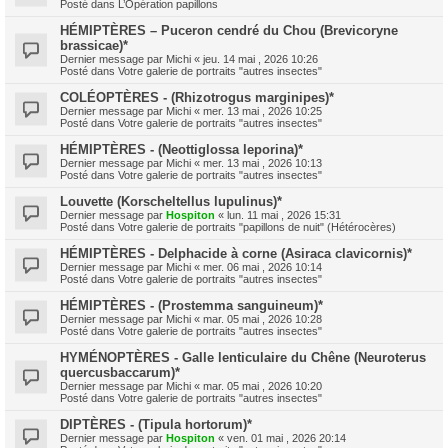
Posté dans
L’Opération papillons
HÉMIPTÈRES – Puceron cendré du Chou (Brevicoryne
brassicae)*
Dernier message par
Michi
«
jeu. 14 mai , 2026 10:26
Posté dans
Votre galerie de portraits "autres insectes"
COLÉOPTÈRES - (Rhizotrogus marginipes)*
Dernier message par
Michi
«
mer. 13 mai , 2026 10:25
Posté dans
Votre galerie de portraits "autres insectes"
HÉMIPTÈRES - (Neottiglossa leporina)*
Dernier message par
Michi
«
mer. 13 mai , 2026 10:13
Posté dans
Votre galerie de portraits "autres insectes"
Louvette (Korscheltellus lupulinus)*
Dernier message par
Hospiton
«
lun. 11 mai , 2026 15:31
Posté dans
Votre galerie de portraits "papillons de nuit" (Hétérocères)
HÉMIPTÈRES - Delphacide à corne (Asiraca clavicornis)*
Dernier message par
Michi
«
mer. 06 mai , 2026 10:14
Posté dans
Votre galerie de portraits "autres insectes"
HÉMIPTÈRES - (Prostemma sanguineum)*
Dernier message par
Michi
«
mar. 05 mai , 2026 10:28
Posté dans
Votre galerie de portraits "autres insectes"
HYMÉNOPTÈRES - Galle lenticulaire du Chêne (Neuroterus
quercusbaccarum)*
Dernier message par
Michi
«
mar. 05 mai , 2026 10:20
Posté dans
Votre galerie de portraits "autres insectes"
DIPTÈRES - (Tipula hortorum)*
Dernier message par
Hospiton
«
ven. 01 mai , 2026 20:14