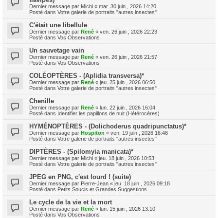
Dernier message par
Michi
«
mar. 30 juin , 2026 14:20
Posté dans
Votre galerie de portraits "autres insectes"
C'était une libellule
Dernier message par
René
«
ven. 26 juin , 2026 22:23
Posté dans
Vos Observations
Un sauvetage vain
Dernier message par
René
«
ven. 26 juin , 2026 21:57
Posté dans
Vos Observations
COLÉOPTÈRES - (Aplidia transversa)*
Dernier message par
René
«
jeu. 25 juin , 2026 06:50
Posté dans
Votre galerie de portraits "autres insectes"
Chenille
Dernier message par
René
«
lun. 22 juin , 2026 16:04
Posté dans
Identifier les papillons de nuit (Hétérocères)
HYMÉNOPTÈRES - (Dolichoderus quadripunctatus)*
Dernier message par
Hospiton
«
ven. 19 juin , 2026 16:48
Posté dans
Votre galerie de portraits "autres insectes"
DIPTÈRES - (Spilomyia manicata)*
Dernier message par
Michi
«
jeu. 18 juin , 2026 10:53
Posté dans
Votre galerie de portraits "autres insectes"
JPEG en PNG, c'est lourd ! (suite)
Dernier message par
Pierre-Jean
«
jeu. 18 juin , 2026 09:18
Posté dans
Petits Soucis et Grandes Suggestions
Le cycle de la vie et la mort
Dernier message par
René
«
lun. 15 juin , 2026 13:10
Posté dans
Vos Observations