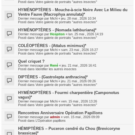
Posté dans
Votre galerie de portraits "autres insectes"
HYMÉNOPTÈRES - Mouche-à-scie Noire Avec Le Milieu du
Ventre Fauve (Macrophya annulata)*
Dernier message par
Michi
«
jeu. 28 mai , 2026 10:34
Posté dans
Votre galerie de portraits "autres insectes"
HYMÉNOPTÈRES - (Nomada lathburiana)*
Dernier message par
Hospiton
«
lun. 25 mai , 2026 14:19
Posté dans
Votre galerie de portraits "autres insectes"
COLÉOPTÈRES - (Attalus minimus)*
Dernier message par
Michi
«
sam. 23 mai , 2026 15:27
Posté dans
Votre galerie de portraits "autres insectes"
Quel criquet ?
Dernier message par
René
«
jeu. 21 mai , 2026 16:41
Posté dans
Identifier les autres insectes
DIPTÈRES - (Gastrolepta anthracina)*
Dernier message par
Michi
«
jeu. 21 mai , 2026 09:26
Posté dans
Votre galerie de portraits "autres insectes"
HYMÉNOPTÈRES - Fourmi charpentière (Camponotus
vagus)*
Dernier message par
Michi
«
ven. 15 mai , 2026 13:26
Posté dans
Votre galerie de portraits "autres insectes"
Rencontres Anniversaire Opération Papillons
Dernier message par
admin
«
ven. 15 mai , 2026 09:09
Posté dans
L’Opération papillons
HÉMIPTÈRES – Puceron cendré du Chou (Brevicoryne
brassicae)*