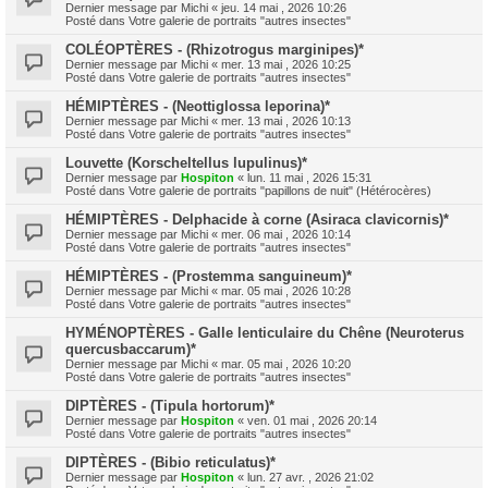
Dernier message par
Michi
«
jeu. 14 mai , 2026 10:26
Posté dans
Votre galerie de portraits "autres insectes"
COLÉOPTÈRES - (Rhizotrogus marginipes)*
Dernier message par
Michi
«
mer. 13 mai , 2026 10:25
Posté dans
Votre galerie de portraits "autres insectes"
HÉMIPTÈRES - (Neottiglossa leporina)*
Dernier message par
Michi
«
mer. 13 mai , 2026 10:13
Posté dans
Votre galerie de portraits "autres insectes"
Louvette (Korscheltellus lupulinus)*
Dernier message par
Hospiton
«
lun. 11 mai , 2026 15:31
Posté dans
Votre galerie de portraits "papillons de nuit" (Hétérocères)
HÉMIPTÈRES - Delphacide à corne (Asiraca clavicornis)*
Dernier message par
Michi
«
mer. 06 mai , 2026 10:14
Posté dans
Votre galerie de portraits "autres insectes"
HÉMIPTÈRES - (Prostemma sanguineum)*
Dernier message par
Michi
«
mar. 05 mai , 2026 10:28
Posté dans
Votre galerie de portraits "autres insectes"
HYMÉNOPTÈRES - Galle lenticulaire du Chêne (Neuroterus
quercusbaccarum)*
Dernier message par
Michi
«
mar. 05 mai , 2026 10:20
Posté dans
Votre galerie de portraits "autres insectes"
DIPTÈRES - (Tipula hortorum)*
Dernier message par
Hospiton
«
ven. 01 mai , 2026 20:14
Posté dans
Votre galerie de portraits "autres insectes"
DIPTÈRES - (Bibio reticulatus)*
Dernier message par
Hospiton
«
lun. 27 avr. , 2026 21:02