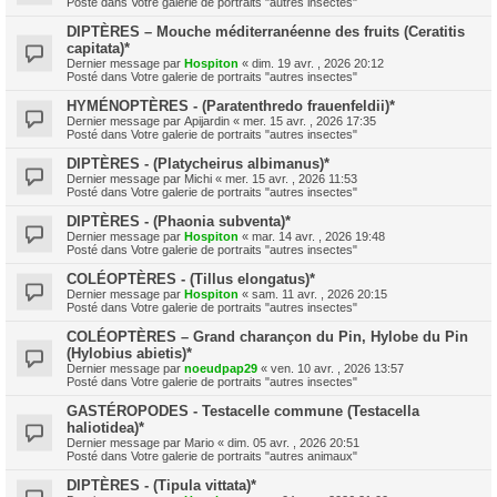
Posté dans
Votre galerie de portraits "autres insectes"
DIPTÈRES – Mouche méditerranéenne des fruits (Ceratitis
capitata)*
Dernier message par
Hospiton
«
dim. 19 avr. , 2026 20:12
Posté dans
Votre galerie de portraits "autres insectes"
HYMÉNOPTÈRES - (Paratenthredo frauenfeldii)*
Dernier message par
Apijardin
«
mer. 15 avr. , 2026 17:35
Posté dans
Votre galerie de portraits "autres insectes"
DIPTÈRES - (Platycheirus albimanus)*
Dernier message par
Michi
«
mer. 15 avr. , 2026 11:53
Posté dans
Votre galerie de portraits "autres insectes"
DIPTÈRES - (Phaonia subventa)*
Dernier message par
Hospiton
«
mar. 14 avr. , 2026 19:48
Posté dans
Votre galerie de portraits "autres insectes"
COLÉOPTÈRES - (Tillus elongatus)*
Dernier message par
Hospiton
«
sam. 11 avr. , 2026 20:15
Posté dans
Votre galerie de portraits "autres insectes"
COLÉOPTÈRES – Grand charançon du Pin, Hylobe du Pin
(Hylobius abietis)*
Dernier message par
noeudpap29
«
ven. 10 avr. , 2026 13:57
Posté dans
Votre galerie de portraits "autres insectes"
GASTÉROPODES - Testacelle commune (Testacella
haliotidea)*
Dernier message par
Mario
«
dim. 05 avr. , 2026 20:51
Posté dans
Votre galerie de portraits "autres animaux"
DIPTÈRES - (Tipula vittata)*