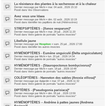
La résistance des plantes à la secheresse et à la chaleur
Dernier message par
Michi
«
mar. 04 août , 2026 15:10
Posté dans
Vos Observations
Avez vous une Idaea
Dernier message par
Michi
«
dim. 02 août , 2026 10:19
Posté dans
Identifier les papillons de nuit (Hétérocères)
STREPSIPTÈRES - (Xenos vesparum)*
Dernier message par
Michi
«
mar. 28 juil. , 2026 11:20
Posté dans
Votre galerie de portraits "autres insectes"
Libellule jaune
Dernier message par
Hospiton
«
sam. 25 juil. , 2026 17:00
Posté dans
Identifier les autres insectes
HYMÉNOPTÈRES - Eumène unguiculé (Delta unguiculatum)
Dernier message par
Michi
«
lun. 20 juil. , 2026 14:34
Posté dans
Votre galerie de portraits "autres insectes"
HYMÉNOPTÈRES - (Stauropoctonus bombycivorus)*
Dernier message par
Michi
«
sam. 18 juil. , 2026 10:48
Posté dans
Votre galerie de portraits "autres insectes"
COLÉOPTÈRES - Hanneton des sables (Anoxia villosa)*
Dernier message par
Apijardin
«
mar. 07 juil. , 2026 11:32
Posté dans
Votre galerie de portraits "autres insectes"
DIPTÈRES - (Pseudogonia parisiaca)*
Dernier message par
Michi
«
dim. 05 juil. , 2026 13:59
Posté dans
Votre galerie de portraits "autres insectes"
HYMÉNOPTÈRES – Andrène à pattes jaunes (Andrena
flavipes)*