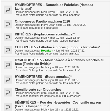
HYMÉNOPTÈRES – Nomade de Fabricius (Nomada
fabriciana)*
Dernier message par
Michi
«
ven. 12 juin , 2026 11:02
Posté dans
Votre galerie de portraits "autres insectes"
Ontogenèses Papilio machaon 2026
Dernier message par
Pierre-Jean
«
jeu. 11 juin , 2026 08:22
Posté dans
Elevages et sauvetages
DIPTÈRES - (Nephrocerus scutellatus)*
Dernier message par
Michi
«
mer. 10 juin , 2026 12:49
Posté dans
Votre galerie de portraits "autres insectes"
CHILOPODES - Lithobie à pinces (Lithobius forficatus)*
Dernier message par
Hospiton
«
lun. 08 juin , 2026 17:22
Posté dans
Votre galerie de portraits "autres animaux"
HYMÉNOPTÈRES - Mouche-à-scie à antennes blanches au
bout (Tenthredo livida)*
Dernier message par
Michi
«
jeu. 04 juin , 2026 10:36
Posté dans
Votre galerie de portraits "autres insectes"
HYMÉNOPTÈRES - (Euura annulata)*
Dernier message par
Michi
«
jeu. 04 juin , 2026 10:27
Posté dans
Votre galerie de portraits "autres insectes"
Chenille verte sur Orobanches
Dernier message par
grillet
«
mar. 02 juin , 2026 11:07
Posté dans
Identifier les papillons de nuit (Hétérocères)
HÉMIPTÈRES – Pou des Hespérides, Cochenille marron
(Coccus hesperidum)*
Dernier message par
Michi
«
jeu. 28 mai , 2026 16:11