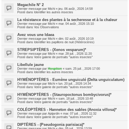
Megachile N° 2
Dernier message par
Michi
«
jeu. 06 août , 2026 14:58
Posté dans
Identifier les autres insectes
La résistance des plantes à la secheresse et à la chaleur
Dernier message par
Michi
«
mar. 04 août , 2026 15:10
Posté dans
Vos Observations
Avez vous une Idaea
Dernier message par
Michi
«
dim. 02 août , 2026 10:19
Posté dans
Identifier les papillons de nuit (Hétérocères)
STREPSIPTÈRES - (Xenos vesparum)*
Dernier message par
Michi
«
mar. 28 juil. , 2026 11:20
Posté dans
Votre galerie de portraits "autres insectes"
Libellule jaune
Dernier message par
Hospiton
«
sam. 25 juil. , 2026 17:00
Posté dans
Identifier les autres insectes
HYMÉNOPTÈRES - Eumène unguiculé (Delta unguiculatum)
Dernier message par
Michi
«
lun. 20 juil. , 2026 14:34
Posté dans
Votre galerie de portraits "autres insectes"
HYMÉNOPTÈRES - (Stauropoctonus bombycivorus)*
Dernier message par
Michi
«
sam. 18 juil. , 2026 10:48
Posté dans
Votre galerie de portraits "autres insectes"
COLÉOPTÈRES - Hanneton des sables (Anoxia villosa)*
Dernier message par
Apijardin
«
mar. 07 juil. , 2026 11:32
Posté dans
Votre galerie de portraits "autres insectes"
DIPTÈRES - (Pseudogonia parisiaca)*
Dernier message par
Michi
«
dim. 05 juil. , 2026 13:59