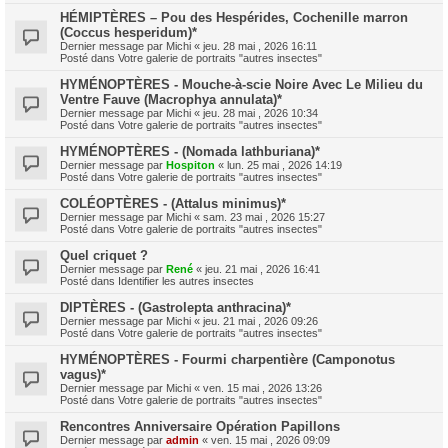
HÉMIPTÈRES – Pou des Hespérides, Cochenille marron
(Coccus hesperidum)*
Dernier message par
Michi
«
jeu. 28 mai , 2026 16:11
Posté dans
Votre galerie de portraits "autres insectes"
HYMÉNOPTÈRES - Mouche-à-scie Noire Avec Le Milieu du
Ventre Fauve (Macrophya annulata)*
Dernier message par
Michi
«
jeu. 28 mai , 2026 10:34
Posté dans
Votre galerie de portraits "autres insectes"
HYMÉNOPTÈRES - (Nomada lathburiana)*
Dernier message par
Hospiton
«
lun. 25 mai , 2026 14:19
Posté dans
Votre galerie de portraits "autres insectes"
COLÉOPTÈRES - (Attalus minimus)*
Dernier message par
Michi
«
sam. 23 mai , 2026 15:27
Posté dans
Votre galerie de portraits "autres insectes"
Quel criquet ?
Dernier message par
René
«
jeu. 21 mai , 2026 16:41
Posté dans
Identifier les autres insectes
DIPTÈRES - (Gastrolepta anthracina)*
Dernier message par
Michi
«
jeu. 21 mai , 2026 09:26
Posté dans
Votre galerie de portraits "autres insectes"
HYMÉNOPTÈRES - Fourmi charpentière (Camponotus
vagus)*
Dernier message par
Michi
«
ven. 15 mai , 2026 13:26
Posté dans
Votre galerie de portraits "autres insectes"
Rencontres Anniversaire Opération Papillons
Dernier message par
admin
«
ven. 15 mai , 2026 09:09