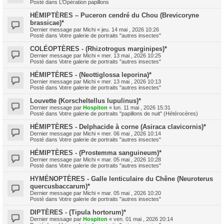
Posté dans
L’Opération papillons
HÉMIPTÈRES – Puceron cendré du Chou (Brevicoryne
brassicae)*
Dernier message par
Michi
«
jeu. 14 mai , 2026 10:26
Posté dans
Votre galerie de portraits "autres insectes"
COLÉOPTÈRES - (Rhizotrogus marginipes)*
Dernier message par
Michi
«
mer. 13 mai , 2026 10:25
Posté dans
Votre galerie de portraits "autres insectes"
HÉMIPTÈRES - (Neottiglossa leporina)*
Dernier message par
Michi
«
mer. 13 mai , 2026 10:13
Posté dans
Votre galerie de portraits "autres insectes"
Louvette (Korscheltellus lupulinus)*
Dernier message par
Hospiton
«
lun. 11 mai , 2026 15:31
Posté dans
Votre galerie de portraits "papillons de nuit" (Hétérocères)
HÉMIPTÈRES - Delphacide à corne (Asiraca clavicornis)*
Dernier message par
Michi
«
mer. 06 mai , 2026 10:14
Posté dans
Votre galerie de portraits "autres insectes"
HÉMIPTÈRES - (Prostemma sanguineum)*
Dernier message par
Michi
«
mar. 05 mai , 2026 10:28
Posté dans
Votre galerie de portraits "autres insectes"
HYMÉNOPTÈRES - Galle lenticulaire du Chêne (Neuroterus
quercusbaccarum)*
Dernier message par
Michi
«
mar. 05 mai , 2026 10:20
Posté dans
Votre galerie de portraits "autres insectes"
DIPTÈRES - (Tipula hortorum)*
Dernier message par
Hospiton
«
ven. 01 mai , 2026 20:14