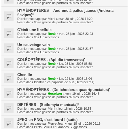
Posté dans
Votre galerie de portraits "autres insectes"
HYMÉNOPTÈRES – Andrène à pattes jaunes (Andrena
flavipes)*
Dernier message par
Michi
«
mar. 30 juin , 2026 14:20
Posté dans
Votre galerie de portraits "autres insectes"
C'était une libellule
Dernier message par
René
«
ven. 26 juin , 2026 22:23
Posté dans
Vos Observations
Un sauvetage vain
Dernier message par
René
«
ven. 26 juin , 2026 21:57
Posté dans
Vos Observations
COLÉOPTÈRES - (Aplidia transversa)*
Dernier message par
René
«
jeu. 25 juin , 2026 06:50
Posté dans
Votre galerie de portraits "autres insectes"
Chenille
Dernier message par
René
«
lun. 22 juin , 2026 16:04
Posté dans
Identifier les papillons de nuit (Hétérocères)
HYMÉNOPTÈRES - (Dolichoderus quadripunctatus)*
Dernier message par
Hospiton
«
ven. 19 juin , 2026 16:48
Posté dans
Votre galerie de portraits "autres insectes"
DIPTÈRES - (Spilomyia manicata)*
Dernier message par
Michi
«
jeu. 18 juin , 2026 10:53
Posté dans
Votre galerie de portraits "autres insectes"
JPEG en PNG, c'est lourd ! (suite)
Dernier message par
Pierre-Jean
«
jeu. 18 juin , 2026 09:18
Posté dans
Petits Soucis et Grandes Suggestions