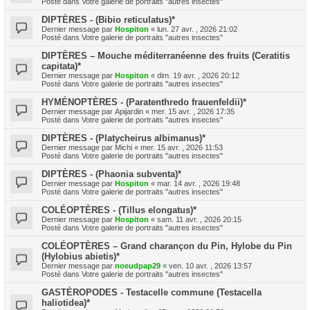
Posté dans
Votre galerie de portraits "autres insectes"
DIPTÈRES - (Bibio reticulatus)*
Dernier message par
Hospiton
«
lun. 27 avr. , 2026 21:02
Posté dans
Votre galerie de portraits "autres insectes"
DIPTÈRES – Mouche méditerranéenne des fruits (Ceratitis
capitata)*
Dernier message par
Hospiton
«
dim. 19 avr. , 2026 20:12
Posté dans
Votre galerie de portraits "autres insectes"
HYMÉNOPTÈRES - (Paratenthredo frauenfeldii)*
Dernier message par
Apijardin
«
mer. 15 avr. , 2026 17:35
Posté dans
Votre galerie de portraits "autres insectes"
DIPTÈRES - (Platycheirus albimanus)*
Dernier message par
Michi
«
mer. 15 avr. , 2026 11:53
Posté dans
Votre galerie de portraits "autres insectes"
DIPTÈRES - (Phaonia subventa)*
Dernier message par
Hospiton
«
mar. 14 avr. , 2026 19:48
Posté dans
Votre galerie de portraits "autres insectes"
COLÉOPTÈRES - (Tillus elongatus)*
Dernier message par
Hospiton
«
sam. 11 avr. , 2026 20:15
Posté dans
Votre galerie de portraits "autres insectes"
COLÉOPTÈRES – Grand charançon du Pin, Hylobe du Pin
(Hylobius abietis)*
Dernier message par
noeudpap29
«
ven. 10 avr. , 2026 13:57
Posté dans
Votre galerie de portraits "autres insectes"
GASTÉROPODES - Testacelle commune (Testacella
haliotidea)*