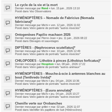
Le cycle de la vie et la mort
Dernier message par
René
«
lun. 15 juin , 2026 13:10
Posté dans
Vos Observations
HYMÉNOPTÈRES – Nomade de Fabricius (Nomada
fabriciana)*
Dernier message par
Michi
«
ven. 12 juin , 2026 11:02
Posté dans
Votre galerie de portraits "autres insectes"
Ontogenèses Papilio machaon 2026
Dernier message par
Pierre-Jean
«
jeu. 11 juin , 2026 08:22
Posté dans
Elevages et sauvetages
DIPTÈRES - (Nephrocerus scutellatus)*
Dernier message par
Michi
«
mer. 10 juin , 2026 12:49
Posté dans
Votre galerie de portraits "autres insectes"
CHILOPODES - Lithobie à pinces (Lithobius forficatus)*
Dernier message par
Hospiton
«
lun. 08 juin , 2026 17:22
Posté dans
Votre galerie de portraits "autres animaux"
HYMÉNOPTÈRES - Mouche-à-scie à antennes blanches au
bout (Tenthredo livida)*
Dernier message par
Michi
«
jeu. 04 juin , 2026 10:36
Posté dans
Votre galerie de portraits "autres insectes"
HYMÉNOPTÈRES - (Euura annulata)*
Dernier message par
Michi
«
jeu. 04 juin , 2026 10:27
Posté dans
Votre galerie de portraits "autres insectes"
Chenille verte sur Orobanches
Dernier message par
grillet
«
mar. 02 juin , 2026 11:07
Posté dans
Identifier les papillons de nuit (Hétérocères)