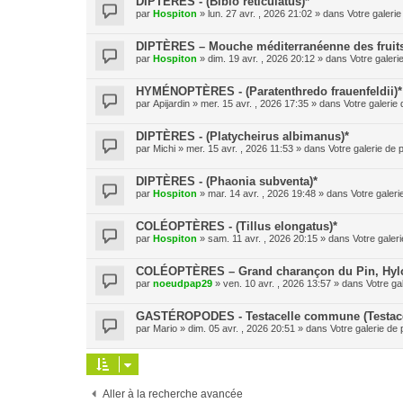
DIPTÈRES - (Bibio reticulatus)*
par
Hospiton
» lun. 27 avr. , 2026 21:02 » dans
Votre galerie
DIPTÈRES – Mouche méditerranéenne des fruits (
par
Hospiton
» dim. 19 avr. , 2026 20:12 » dans
Votre galeri
HYMÉNOPTÈRES - (Paratenthredo frauenfeldii)*
par
Apijardin
» mer. 15 avr. , 2026 17:35 » dans
Votre galerie 
DIPTÈRES - (Platycheirus albimanus)*
par
Michi
» mer. 15 avr. , 2026 11:53 » dans
Votre galerie de 
DIPTÈRES - (Phaonia subventa)*
par
Hospiton
» mar. 14 avr. , 2026 19:48 » dans
Votre galeri
COLÉOPTÈRES - (Tillus elongatus)*
par
Hospiton
» sam. 11 avr. , 2026 20:15 » dans
Votre galeri
COLÉOPTÈRES – Grand charançon du Pin, Hylobe
par
noeudpap29
» ven. 10 avr. , 2026 13:57 » dans
Votre ga
GASTÉROPODES - Testacelle commune (Testacel
par
Mario
» dim. 05 avr. , 2026 20:51 » dans
Votre galerie de 
Aller à la recherche avancée