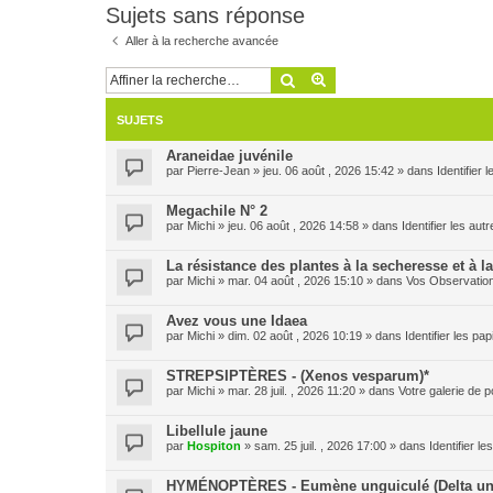
Sujets sans réponse
Aller à la recherche avancée
Rechercher
Recherche avancée
SUJETS
Araneidae juvénile
par
Pierre-Jean
» jeu. 06 août , 2026 15:42 » dans
Identifier
Megachile N° 2
par
Michi
» jeu. 06 août , 2026 14:58 » dans
Identifier les aut
La résistance des plantes à la secheresse et à l
par
Michi
» mar. 04 août , 2026 15:10 » dans
Vos Observatio
Avez vous une Idaea
par
Michi
» dim. 02 août , 2026 10:19 » dans
Identifier les pa
STREPSIPTÈRES - (Xenos vesparum)*
par
Michi
» mar. 28 juil. , 2026 11:20 » dans
Votre galerie de p
Libellule jaune
par
Hospiton
» sam. 25 juil. , 2026 17:00 » dans
Identifier l
HYMÉNOPTÈRES - Eumène unguiculé (Delta un