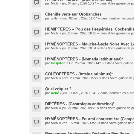
par
Michi
» jeu. 04 juin , 2026 10:27 » dans
Votre galerie de p
Chenille verte sur Orobanches
par
grillet
» mar. 02 juin , 2026 11:07 » dans
Identifier les pap
HÉMIPTÈRES – Pou des Hespérides, Cochenille
par
Michi
» jeu. 28 mai , 2026 16:11 » dans
Votre galerie de p
HYMÉNOPTÈRES - Mouche-à-scie Noire Avec Le 
par
Michi
» jeu. 28 mai , 2026 10:34 » dans
Votre galerie de p
HYMÉNOPTÈRES - (Nomada lathburiana)*
par
Hospiton
» lun. 25 mai , 2026 14:19 » dans
Votre galerie
COLÉOPTÈRES - (Attalus minimus)*
par
Michi
» sam. 23 mai , 2026 15:27 » dans
Votre galerie de 
Quel criquet ?
par
René
» jeu. 21 mai , 2026 16:41 » dans
Identifier les aut
DIPTÈRES - (Gastrolepta anthracina)*
par
Michi
» jeu. 21 mai , 2026 09:26 » dans
Votre galerie de p
HYMÉNOPTÈRES - Fourmi charpentière (Campo
par
Michi
» ven. 15 mai , 2026 13:26 » dans
Votre galerie de 
Rencontres Anniversaire Opération Papillons