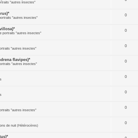
rtraits "autres insectes"
rus)*
0
portraits "autres insectes"
illosa)*
0
e portraits "autres insectes"
0
ortraits "autres insectes"
rena flavipes)*
0
ortraits "autres insectes"
0
s
0
s
0
ortraits "autres insectes"
0
illons de nuit (Hétérocères)
us)*