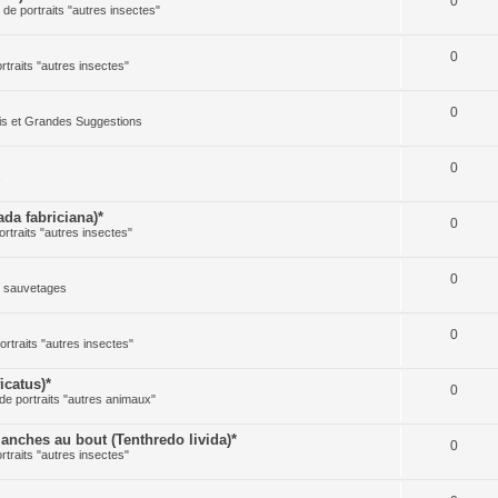
0
e de portraits "autres insectes"
0
ortraits "autres insectes"
0
cis et Grandes Suggestions
0
s
a fabriciana)*
0
ortraits "autres insectes"
0
t sauvetages
0
ortraits "autres insectes"
icatus)*
0
 de portraits "autres animaux"
ches au bout (Tenthredo livida)*
0
ortraits "autres insectes"