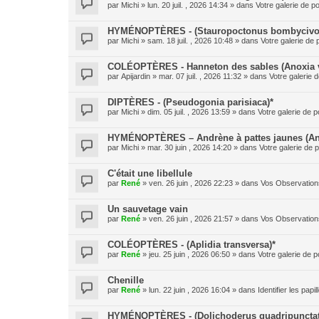
par
Michi
» lun. 20 juil. , 2026 14:34 » dans
Votre galerie de po
HYMÉNOPTÈRES - (Stauropoctonus bombycivo
par
Michi
» sam. 18 juil. , 2026 10:48 » dans
Votre galerie de 
COLÉOPTÈRES - Hanneton des sables (Anoxia v
par
Apijardin
» mar. 07 juil. , 2026 11:32 » dans
Votre galerie d
DIPTÈRES - (Pseudogonia parisiaca)*
par
Michi
» dim. 05 juil. , 2026 13:59 » dans
Votre galerie de p
HYMÉNOPTÈRES – Andrène à pattes jaunes (And
par
Michi
» mar. 30 juin , 2026 14:20 » dans
Votre galerie de p
C'était une libellule
par
René
» ven. 26 juin , 2026 22:23 » dans
Vos Observation
Un sauvetage vain
par
René
» ven. 26 juin , 2026 21:57 » dans
Vos Observation
COLÉOPTÈRES - (Aplidia transversa)*
par
René
» jeu. 25 juin , 2026 06:50 » dans
Votre galerie de p
Chenille
par
René
» lun. 22 juin , 2026 16:04 » dans
Identifier les pap
HYMÉNOPTÈRES - (Dolichoderus quadripunctat