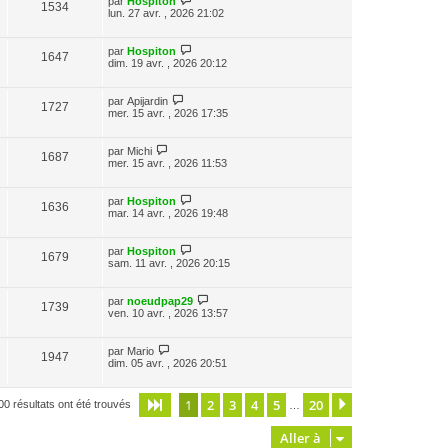
par
Hospiton
1534
lun. 27 avr. , 2026 21:02
par
Hospiton
1647
dim. 19 avr. , 2026 20:12
par
Apijardin
1727
mer. 15 avr. , 2026 17:35
par
Michi
1687
mer. 15 avr. , 2026 11:53
par
Hospiton
1636
mar. 14 avr. , 2026 19:48
par
Hospiton
1679
sam. 11 avr. , 2026 20:15
par
noeudpap29
1739
ven. 10 avr. , 2026 13:57
par
Mario
1947
dim. 05 avr. , 2026 20:51
1
2
3
4
5
20
Page
1
sur
20
Suivante
00 résultats ont été trouvés
…
Aller à