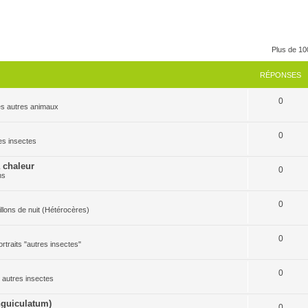
Plus de 10
RÉPONSES
0
 les autres animaux
0
res insectes
a chaleur
0
ns
0
pillons de nuit (Hétérocères)
0
ortraits "autres insectes"
0
es autres insectes
guiculatum)
0