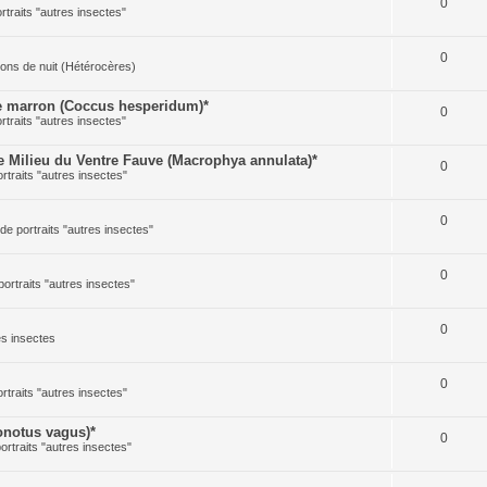
0
ortraits "autres insectes"
0
illons de nuit (Hétérocères)
 marron (Coccus hesperidum)*
0
ortraits "autres insectes"
Milieu du Ventre Fauve (Macrophya annulata)*
0
ortraits "autres insectes"
0
 de portraits "autres insectes"
0
portraits "autres insectes"
0
res insectes
0
ortraits "autres insectes"
notus vagus)*
0
portraits "autres insectes"