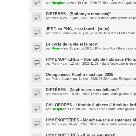
par
Hospiton
» ven. 19 juin , 2026 16:48 » dans
Votre galeri
DIPTÈRES - (Spilomyia manicata)*
par
Michi
» jeu. 18 juin , 2026 10:53 » dans
Votre galerie de p
JPEG en PNG, c'est lourd ! (suite)
par
Pierre-Jean
» jeu. 18 juin , 2026 09:18 » dans
Petits Sou
Le cycle de la vie et la mort
par
René
» lun. 15 juin , 2026 13:10 » dans
Vos Observation
HYMÉNOPTÈRES – Nomade de Fabricius (Nomad
par
Michi
» ven. 12 juin , 2026 11:02 » dans
Votre galerie de p
Ontogenèses Papilio machaon 2026
par
Pierre-Jean
» jeu. 11 juin , 2026 08:22 » dans
Elevages e
DIPTÈRES - (Nephrocerus scutellatus)*
par
Michi
» mer. 10 juin , 2026 12:49 » dans
Votre galerie de p
CHILOPODES - Lithobie à pinces (Lithobius forf
par
Hospiton
» lun. 08 juin , 2026 17:22 » dans
Votre galerie
HYMÉNOPTÈRES - Mouche-à-scie à antennes blan
par
Michi
» jeu. 04 juin , 2026 10:36 » dans
Votre galerie de p
HYMÉNOPTÈRES - (Euura annulata)*