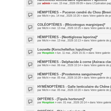
par
admin
» ven. 15 mai , 2026 09:09 » dans
L’Opération pap
HÉMIPTÈRES – Puceron cendré du Chou (Brevic
par
Michi
» jeu. 14 mai , 2026 10:26 » dans
Votre galerie de p
COLÉOPTÈRES - (Rhizotrogus marginipes)*
par
Michi
» mer. 13 mai , 2026 10:25 » dans
Votre galerie de 
HÉMIPTÈRES - (Neottiglossa leporina)*
par
Michi
» mer. 13 mai , 2026 10:13 » dans
Votre galerie de 
Louvette (Korscheltellus lupulinus)*
par
Hospiton
» lun. 11 mai , 2026 15:31 » dans
Votre galerie
HÉMIPTÈRES - Delphacide à corne (Asiraca clav
par
Michi
» mer. 06 mai , 2026 10:14 » dans
Votre galerie de 
HÉMIPTÈRES - (Prostemma sanguineum)*
par
Michi
» mar. 05 mai , 2026 10:28 » dans
Votre galerie de 
HYMÉNOPTÈRES - Galle lenticulaire du Chêne 
par
Michi
» mar. 05 mai , 2026 10:20 » dans
Votre galerie de 
DIPTÈRES - (Tipula hortorum)*
par
Hospiton
» ven. 01 mai , 2026 20:14 » dans
Votre galeri