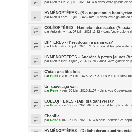
par
Michi
» lun. 20 juil. , 2026 14:34 » dans
Votre galerie de po
HYMÉNOPTÈRES - (Stauropoctonus bombycivo
par
Michi
» sam. 18 juil. , 2026 10:48 » dans
Votre galerie de 
COLÉOPTÈRES - Hanneton des sables (Anoxia v
par
Apijardin
» mar. 07 juil. , 2026 11:32 » dans
Votre galerie d
DIPTÈRES - (Pseudogonia parisiaca)*
par
Michi
» dim. 05 juil. , 2026 13:59 » dans
Votre galerie de p
HYMÉNOPTÈRES – Andrène à pattes jaunes (And
par
Michi
» mar. 30 juin , 2026 14:20 » dans
Votre galerie de p
C'était une libellule
par
René
» ven. 26 juin , 2026 22:23 » dans
Vos Observation
Un sauvetage vain
par
René
» ven. 26 juin , 2026 21:57 » dans
Vos Observation
COLÉOPTÈRES - (Aplidia transversa)*
par
René
» jeu. 25 juin , 2026 06:50 » dans
Votre galerie de p
Chenille
par
René
» lun. 22 juin , 2026 16:04 » dans
Identifier les pap
HYMÉNOPTÈRES - (Dolichoderus quadripunctat