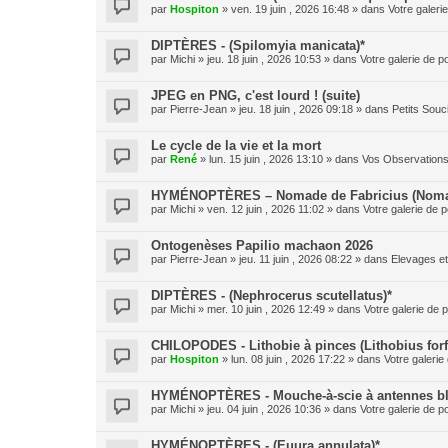
par
Hospiton
» ven. 19 juin , 2026 16:48 » dans
Votre galeri
DIPTÈRES - (Spilomyia manicata)*
par
Michi
» jeu. 18 juin , 2026 10:53 » dans
Votre galerie de p
JPEG en PNG, c'est lourd ! (suite)
par
Pierre-Jean
» jeu. 18 juin , 2026 09:18 » dans
Petits Sou
Le cycle de la vie et la mort
par
René
» lun. 15 juin , 2026 13:10 » dans
Vos Observation
HYMÉNOPTÈRES – Nomade de Fabricius (Nomad
par
Michi
» ven. 12 juin , 2026 11:02 » dans
Votre galerie de p
Ontogenèses Papilio machaon 2026
par
Pierre-Jean
» jeu. 11 juin , 2026 08:22 » dans
Elevages e
DIPTÈRES - (Nephrocerus scutellatus)*
par
Michi
» mer. 10 juin , 2026 12:49 » dans
Votre galerie de p
CHILOPODES - Lithobie à pinces (Lithobius forf
par
Hospiton
» lun. 08 juin , 2026 17:22 » dans
Votre galerie
HYMÉNOPTÈRES - Mouche-à-scie à antennes blan
par
Michi
» jeu. 04 juin , 2026 10:36 » dans
Votre galerie de p
HYMÉNOPTÈRES - (Euura annulata)*