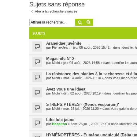
Sujets sans réponse
Aller à la recherche avancée
Rechercher
Recherche avancée
SUJETS
Araneidae juvénile
par
Pierre-Jean
» jeu. 06 août , 2026 15:42 » dans
Identifier
Megachile N° 2
par
Michi
» jeu. 06 août , 2026 14:58 » dans
Identifier les aut
La résistance des plantes à la secheresse et à l
par
Michi
» mar. 04 août , 2026 15:10 » dans
Vos Observatio
Avez vous une Idaea
par
Michi
» dim. 02 août , 2026 10:19 » dans
Identifier les pa
STREPSIPTÈRES - (Xenos vesparum)*
par
Michi
» mar. 28 juil. , 2026 11:20 » dans
Votre galerie de p
Libellule jaune
par
Hospiton
» sam. 25 juil. , 2026 17:00 » dans
Identifier l
HYMÉNOPTÈRES - Eumène unguiculé (Delta un