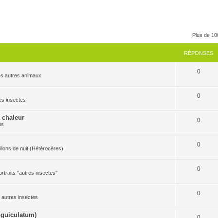
Plus de 10
RÉPONSES
0
 les autres animaux
0
res insectes
a chaleur
0
ns
0
pillons de nuit (Hétérocères)
0
ortraits "autres insectes"
0
es autres insectes
guiculatum)
0