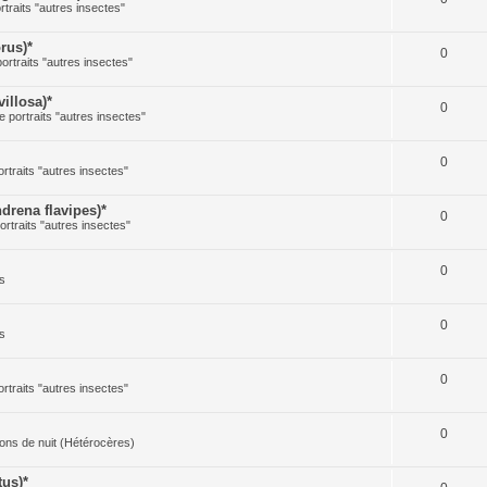
rtraits "autres insectes"
rus)*
0
portraits "autres insectes"
illosa)*
0
e portraits "autres insectes"
0
ortraits "autres insectes"
rena flavipes)*
0
ortraits "autres insectes"
0
s
0
s
0
ortraits "autres insectes"
0
illons de nuit (Hétérocères)
us)*