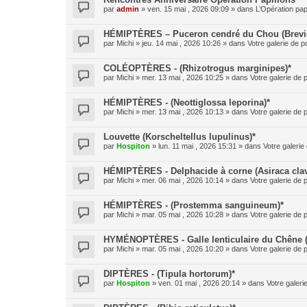
par
admin
» ven. 15 mai , 2026 09:09 » dans
L’Opération pap
HÉMIPTÈRES – Puceron cendré du Chou (Brevic
par
Michi
» jeu. 14 mai , 2026 10:26 » dans
Votre galerie de p
COLÉOPTÈRES - (Rhizotrogus marginipes)*
par
Michi
» mer. 13 mai , 2026 10:25 » dans
Votre galerie de 
HÉMIPTÈRES - (Neottiglossa leporina)*
par
Michi
» mer. 13 mai , 2026 10:13 » dans
Votre galerie de 
Louvette (Korscheltellus lupulinus)*
par
Hospiton
» lun. 11 mai , 2026 15:31 » dans
Votre galerie
HÉMIPTÈRES - Delphacide à corne (Asiraca clav
par
Michi
» mer. 06 mai , 2026 10:14 » dans
Votre galerie de 
HÉMIPTÈRES - (Prostemma sanguineum)*
par
Michi
» mar. 05 mai , 2026 10:28 » dans
Votre galerie de 
HYMÉNOPTÈRES - Galle lenticulaire du Chêne 
par
Michi
» mar. 05 mai , 2026 10:20 » dans
Votre galerie de 
DIPTÈRES - (Tipula hortorum)*
par
Hospiton
» ven. 01 mai , 2026 20:14 » dans
Votre galeri