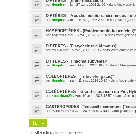
DIPTÈRES - (Bibio reticulatus)*
par
Hospiton
» lun. 27 avr. , 2026 21:02 » dans
Votre galerie
DIPTÈRES – Mouche méditerranéenne des fruits (
par
Hospiton
» dim. 19 avr. , 2026 20:12 » dans
Votre galeri
HYMÉNOPTÈRES - (Paratenthredo frauenfeldii)*
par
Apijardin
» mer. 15 avr. , 2026 17:35 » dans
Votre galerie 
DIPTÈRES - (Platycheirus albimanus)*
par
Michi
» mer. 15 avr. , 2026 11:53 » dans
Votre galerie de 
DIPTÈRES - (Phaonia subventa)*
par
Hospiton
» mar. 14 avr. , 2026 19:48 » dans
Votre galeri
COLÉOPTÈRES - (Tillus elongatus)*
par
Hospiton
» sam. 11 avr. , 2026 20:15 » dans
Votre galeri
COLÉOPTÈRES – Grand charançon du Pin, Hylobe
par
noeudpap29
» ven. 10 avr. , 2026 13:57 » dans
Votre ga
GASTÉROPODES - Testacelle commune (Testacel
par
Mario
» dim. 05 avr. , 2026 20:51 » dans
Votre galerie de 
Aller à la recherche avancée