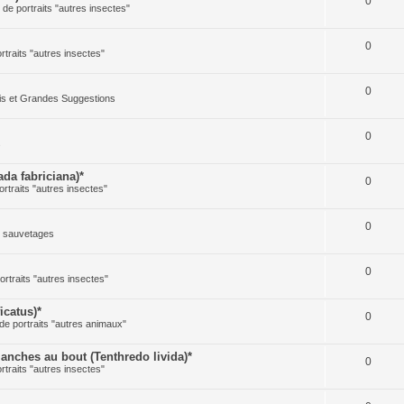
0
e de portraits "autres insectes"
0
ortraits "autres insectes"
0
cis et Grandes Suggestions
0
s
a fabriciana)*
0
ortraits "autres insectes"
0
t sauvetages
0
ortraits "autres insectes"
icatus)*
0
 de portraits "autres animaux"
ches au bout (Tenthredo livida)*
0
ortraits "autres insectes"