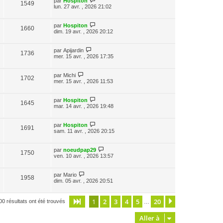
par
Hospiton
1549
lun. 27 avr. , 2026 21:02
par
Hospiton
1660
dim. 19 avr. , 2026 20:12
par
Apijardin
1736
mer. 15 avr. , 2026 17:35
par
Michi
1702
mer. 15 avr. , 2026 11:53
par
Hospiton
1645
mar. 14 avr. , 2026 19:48
par
Hospiton
1691
sam. 11 avr. , 2026 20:15
par
noeudpap29
1750
ven. 10 avr. , 2026 13:57
par
Mario
1958
dim. 05 avr. , 2026 20:51
1
2
3
4
5
20
Page
1
sur
20
Suivante
00 résultats ont été trouvés
…
Aller à