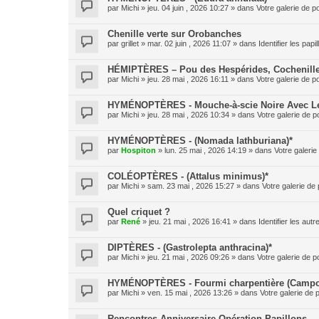
par
Michi
» jeu. 04 juin , 2026 10:27 » dans
Votre galerie de p
Chenille verte sur Orobanches
par
grillet
» mar. 02 juin , 2026 11:07 » dans
Identifier les pap
HÉMIPTÈRES – Pou des Hespérides, Cochenille
par
Michi
» jeu. 28 mai , 2026 16:11 » dans
Votre galerie de p
HYMÉNOPTÈRES - Mouche-à-scie Noire Avec Le 
par
Michi
» jeu. 28 mai , 2026 10:34 » dans
Votre galerie de p
HYMÉNOPTÈRES - (Nomada lathburiana)*
par
Hospiton
» lun. 25 mai , 2026 14:19 » dans
Votre galerie
COLÉOPTÈRES - (Attalus minimus)*
par
Michi
» sam. 23 mai , 2026 15:27 » dans
Votre galerie de 
Quel criquet ?
par
René
» jeu. 21 mai , 2026 16:41 » dans
Identifier les aut
DIPTÈRES - (Gastrolepta anthracina)*
par
Michi
» jeu. 21 mai , 2026 09:26 » dans
Votre galerie de p
HYMÉNOPTÈRES - Fourmi charpentière (Campo
par
Michi
» ven. 15 mai , 2026 13:26 » dans
Votre galerie de 
Rencontres Anniversaire Opération Papillons