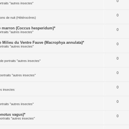
0
ortraits "autres insectes"
0
illons de nuit (Hétérocères)
 marron (Coccus hesperidum)*
0
ortraits "autres insectes"
Milieu du Ventre Fauve (Macrophya annulata)*
0
ortraits "autres insectes"
0
 de portraits "autres insectes"
0
portraits "autres insectes"
0
res insectes
0
ortraits "autres insectes"
notus vagus)*
0
portraits "autres insectes"