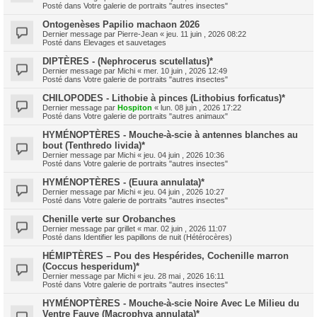
Posté dans
Votre galerie de portraits "autres insectes"
Ontogenèses Papilio machaon 2026
Dernier message par
Pierre-Jean
«
jeu. 11 juin , 2026 08:22
Posté dans
Elevages et sauvetages
DIPTÈRES - (Nephrocerus scutellatus)*
Dernier message par
Michi
«
mer. 10 juin , 2026 12:49
Posté dans
Votre galerie de portraits "autres insectes"
CHILOPODES - Lithobie à pinces (Lithobius forficatus)*
Dernier message par
Hospiton
«
lun. 08 juin , 2026 17:22
Posté dans
Votre galerie de portraits "autres animaux"
HYMÉNOPTÈRES - Mouche-à-scie à antennes blanches au
bout (Tenthredo livida)*
Dernier message par
Michi
«
jeu. 04 juin , 2026 10:36
Posté dans
Votre galerie de portraits "autres insectes"
HYMÉNOPTÈRES - (Euura annulata)*
Dernier message par
Michi
«
jeu. 04 juin , 2026 10:27
Posté dans
Votre galerie de portraits "autres insectes"
Chenille verte sur Orobanches
Dernier message par
grillet
«
mar. 02 juin , 2026 11:07
Posté dans
Identifier les papillons de nuit (Hétérocères)
HÉMIPTÈRES – Pou des Hespérides, Cochenille marron
(Coccus hesperidum)*
Dernier message par
Michi
«
jeu. 28 mai , 2026 16:11
Posté dans
Votre galerie de portraits "autres insectes"
HYMÉNOPTÈRES - Mouche-à-scie Noire Avec Le Milieu du
Ventre Fauve (Macrophya annulata)*