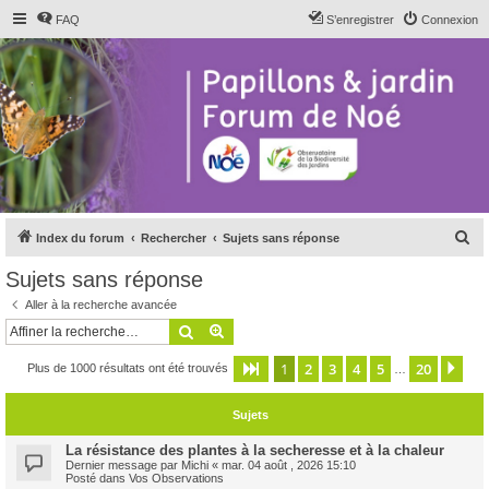
FAQ
S’enregistrer
Connexion
R
Index du forum
Rechercher
Sujets sans réponse
e
Sujets sans réponse
c
Aller à la recherche avancée
h
Rechercher
Recherche avancée
e
1
2
3
4
5
20
Page
1
sur
20
Sui
Plus de 1000 résultats ont été trouvés
r
…
c
Sujets
h
e
La résistance des plantes à la secheresse et à la chaleur
Dernier message par
Michi
«
mar. 04 août , 2026 15:10
r
Posté dans
Vos Observations