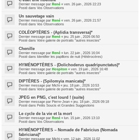
Dernier message par
René
«
ven. 26 juin , 2026 22:23
Posté dans
Vos Observations
Un sauvetage vain
Dernier message par
René
«
ven. 26 juin , 2026 21:57
Posté dans
Vos Observations
COLÉOPTÈRES - (Aplidia transversa)*
Dernier message par
René
«
jeu. 25 juin , 2026 06:50
Posté dans
Votre galerie de portraits "autres insectes"
Chenille
Dernier message par
René
«
lun. 22 juin , 2026 16:04
Posté dans
Identifier les papillons de nuit (Hétérocères)
HYMÉNOPTÈRES - (Dolichoderus quadripunctatus)*
Dernier message par
Hospiton
«
ven. 19 juin , 2026 16:48
Posté dans
Votre galerie de portraits "autres insectes"
DIPTÈRES - (Spilomyia manicata)*
Dernier message par
Michi
«
jeu. 18 juin , 2026 10:53
Posté dans
Votre galerie de portraits "autres insectes"
JPEG en PNG, c'est lourd ! (suite)
Dernier message par
Pierre-Jean
«
jeu. 18 juin , 2026 09:18
Posté dans
Petits Soucis et Grandes Suggestions
Le cycle de la vie et la mort
Dernier message par
René
«
lun. 15 juin , 2026 13:10
Posté dans
Vos Observations
HYMÉNOPTÈRES – Nomade de Fabricius (Nomada
fabriciana)*
Dernier message par
Michi
«
ven. 12 juin , 2026 11:02