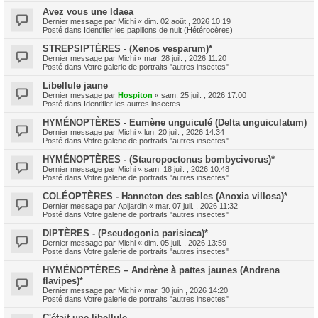
Avez vous une Idaea
Dernier message par
Michi
«
dim. 02 août , 2026 10:19
Posté dans
Identifier les papillons de nuit (Hétérocères)
STREPSIPTÈRES - (Xenos vesparum)*
Dernier message par
Michi
«
mar. 28 juil. , 2026 11:20
Posté dans
Votre galerie de portraits "autres insectes"
Libellule jaune
Dernier message par
Hospiton
«
sam. 25 juil. , 2026 17:00
Posté dans
Identifier les autres insectes
HYMÉNOPTÈRES - Eumène unguiculé (Delta unguiculatum)
Dernier message par
Michi
«
lun. 20 juil. , 2026 14:34
Posté dans
Votre galerie de portraits "autres insectes"
HYMÉNOPTÈRES - (Stauropoctonus bombycivorus)*
Dernier message par
Michi
«
sam. 18 juil. , 2026 10:48
Posté dans
Votre galerie de portraits "autres insectes"
COLÉOPTÈRES - Hanneton des sables (Anoxia villosa)*
Dernier message par
Apijardin
«
mar. 07 juil. , 2026 11:32
Posté dans
Votre galerie de portraits "autres insectes"
DIPTÈRES - (Pseudogonia parisiaca)*
Dernier message par
Michi
«
dim. 05 juil. , 2026 13:59
Posté dans
Votre galerie de portraits "autres insectes"
HYMÉNOPTÈRES – Andrène à pattes jaunes (Andrena
flavipes)*
Dernier message par
Michi
«
mar. 30 juin , 2026 14:20
Posté dans
Votre galerie de portraits "autres insectes"
C'était une libellule