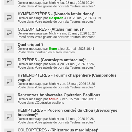
Dernier message par
Michi
«
jeu. 28 mai , 2026 10:34
Posté dans
Votre galerie de portraits "autres insectes"
HYMÉNOPTÈRES - (Nomada lathburiana)*
Dernier message par
Hospiton
«
lun. 25 mai , 2026 14:19
Posté dans
Votre galerie de portraits "autres insectes"
COLÉOPTÈRES - (Attalus minimus)*
Dernier message par
Michi
«
sam. 23 mai , 2026 15:27
Posté dans
Votre galerie de portraits "autres insectes"
Quel criquet ?
Dernier message par
René
«
jeu. 21 mai , 2026 16:41
Posté dans
Identifier les autres insectes
DIPTÈRES - (Gastrolepta anthracina)*
Dernier message par
Michi
«
jeu. 21 mai , 2026 09:26
Posté dans
Votre galerie de portraits "autres insectes"
HYMÉNOPTÈRES - Fourmi charpentière (Camponotus
vagus)*
Dernier message par
Michi
«
ven. 15 mai , 2026 13:26
Posté dans
Votre galerie de portraits "autres insectes"
Rencontres Anniversaire Opération Papillons
Dernier message par
admin
«
ven. 15 mai , 2026 09:09
Posté dans
L’Opération papillons
HÉMIPTÈRES – Puceron cendré du Chou (Brevicoryne
brassicae)*
Dernier message par
Michi
«
jeu. 14 mai , 2026 10:26
Posté dans
Votre galerie de portraits "autres insectes"
COLÉOPTÈRES - (Rhizotrogus marginipes)*