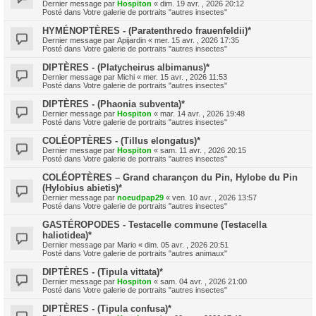
Dernier message par
Hospiton
«
dim. 19 avr. , 2026 20:12
Posté dans
Votre galerie de portraits "autres insectes"
HYMÉNOPTÈRES - (Paratenthredo frauenfeldii)*
Dernier message par
Apijardin
«
mer. 15 avr. , 2026 17:35
Posté dans
Votre galerie de portraits "autres insectes"
DIPTÈRES - (Platycheirus albimanus)*
Dernier message par
Michi
«
mer. 15 avr. , 2026 11:53
Posté dans
Votre galerie de portraits "autres insectes"
DIPTÈRES - (Phaonia subventa)*
Dernier message par
Hospiton
«
mar. 14 avr. , 2026 19:48
Posté dans
Votre galerie de portraits "autres insectes"
COLÉOPTÈRES - (Tillus elongatus)*
Dernier message par
Hospiton
«
sam. 11 avr. , 2026 20:15
Posté dans
Votre galerie de portraits "autres insectes"
COLÉOPTÈRES – Grand charançon du Pin, Hylobe du Pin
(Hylobius abietis)*
Dernier message par
noeudpap29
«
ven. 10 avr. , 2026 13:57
Posté dans
Votre galerie de portraits "autres insectes"
GASTÉROPODES - Testacelle commune (Testacella
haliotidea)*
Dernier message par
Mario
«
dim. 05 avr. , 2026 20:51
Posté dans
Votre galerie de portraits "autres animaux"
DIPTÈRES - (Tipula vittata)*
Dernier message par
Hospiton
«
sam. 04 avr. , 2026 21:00
Posté dans
Votre galerie de portraits "autres insectes"
DIPTÈRES - (Tipula confusa)*