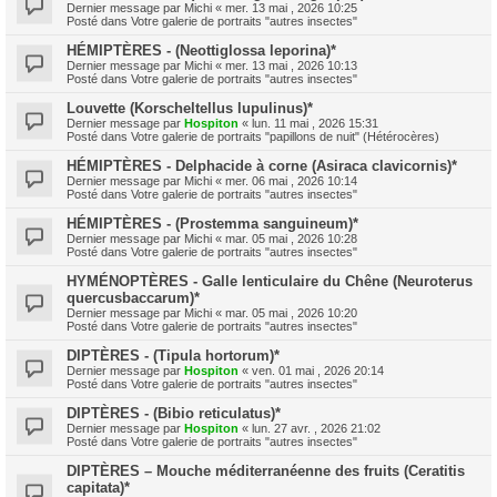
Dernier message par
Michi
«
mer. 13 mai , 2026 10:25
Posté dans
Votre galerie de portraits "autres insectes"
HÉMIPTÈRES - (Neottiglossa leporina)*
Dernier message par
Michi
«
mer. 13 mai , 2026 10:13
Posté dans
Votre galerie de portraits "autres insectes"
Louvette (Korscheltellus lupulinus)*
Dernier message par
Hospiton
«
lun. 11 mai , 2026 15:31
Posté dans
Votre galerie de portraits "papillons de nuit" (Hétérocères)
HÉMIPTÈRES - Delphacide à corne (Asiraca clavicornis)*
Dernier message par
Michi
«
mer. 06 mai , 2026 10:14
Posté dans
Votre galerie de portraits "autres insectes"
HÉMIPTÈRES - (Prostemma sanguineum)*
Dernier message par
Michi
«
mar. 05 mai , 2026 10:28
Posté dans
Votre galerie de portraits "autres insectes"
HYMÉNOPTÈRES - Galle lenticulaire du Chêne (Neuroterus
quercusbaccarum)*
Dernier message par
Michi
«
mar. 05 mai , 2026 10:20
Posté dans
Votre galerie de portraits "autres insectes"
DIPTÈRES - (Tipula hortorum)*
Dernier message par
Hospiton
«
ven. 01 mai , 2026 20:14
Posté dans
Votre galerie de portraits "autres insectes"
DIPTÈRES - (Bibio reticulatus)*
Dernier message par
Hospiton
«
lun. 27 avr. , 2026 21:02
Posté dans
Votre galerie de portraits "autres insectes"
DIPTÈRES – Mouche méditerranéenne des fruits (Ceratitis
capitata)*