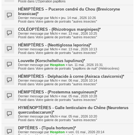
Posté dans
L’Opération papillons
HÉMIPTÈRES – Puceron cendré du Chou (Brevicoryne
brassicae)*
Dernier message par
Michi
«
jeu. 14 mai , 2026 10:26
Posté dans
Votre galerie de portraits "autres insectes"
COLÉOPTÈRES - (Rhizotrogus marginipes)*
Dernier message par
Michi
«
mer. 13 mai , 2026 10:25
Posté dans
Votre galerie de portraits "autres insectes"
HÉMIPTÈRES - (Neottiglossa leporina)*
Dernier message par
Michi
«
mer. 13 mai , 2026 10:13
Posté dans
Votre galerie de portraits "autres insectes"
Louvette (Korscheltellus lupulinus)*
Dernier message par
Hospiton
«
lun. 11 mai , 2026 15:31
Posté dans
Votre galerie de portraits "papillons de nuit" (Hétérocères)
HÉMIPTÈRES - Delphacide à corne (Asiraca clavicornis)*
Dernier message par
Michi
«
mer. 06 mai , 2026 10:14
Posté dans
Votre galerie de portraits "autres insectes"
HÉMIPTÈRES - (Prostemma sanguineum)*
Dernier message par
Michi
«
mar. 05 mai , 2026 10:28
Posté dans
Votre galerie de portraits "autres insectes"
HYMÉNOPTÈRES - Galle lenticulaire du Chêne (Neuroterus
quercusbaccarum)*
Dernier message par
Michi
«
mar. 05 mai , 2026 10:20
Posté dans
Votre galerie de portraits "autres insectes"
DIPTÈRES - (Tipula hortorum)*
Dernier message par
Hospiton
«
ven. 01 mai , 2026 20:14