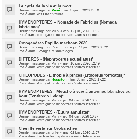
Le cycle de la vie et la mort
Dernier message par
René
«
lun. 15 juin , 2026 13:10
Posté dans
Vos Observations
HYMÉNOPTÈRES – Nomade de Fabricius (Nomada
fabriciana)*
Dernier message par
Michi
«
ven. 12 juin , 2026 11:02
Posté dans
Votre galerie de portraits "autres insectes"
Ontogenèses Papilio machaon 2026
Dernier message par
Pierre-Jean
«
jeu. 11 juin , 2026 08:22
Posté dans
Elevages et sauvetages
DIPTÈRES - (Nephrocerus scutellatus)*
Dernier message par
Michi
«
mer. 10 juin , 2026 12:49
Posté dans
Votre galerie de portraits "autres insectes"
CHILOPODES - Lithobie à pinces (Lithobius forficatus)*
Dernier message par
Hospiton
«
lun. 08 juin , 2026 17:22
Posté dans
Votre galerie de portraits "autres animaux"
HYMÉNOPTÈRES - Mouche-à-scie à antennes blanches au
bout (Tenthredo livida)*
Dernier message par
Michi
«
jeu. 04 juin , 2026 10:36
Posté dans
Votre galerie de portraits "autres insectes"
HYMÉNOPTÈRES - (Euura annulata)*
Dernier message par
Michi
«
jeu. 04 juin , 2026 10:27
Posté dans
Votre galerie de portraits "autres insectes"
Chenille verte sur Orobanches
Dernier message par
grillet
«
mar. 02 juin , 2026 11:07
Posté dans
Identifier les papillons de nuit (Hétérocères)