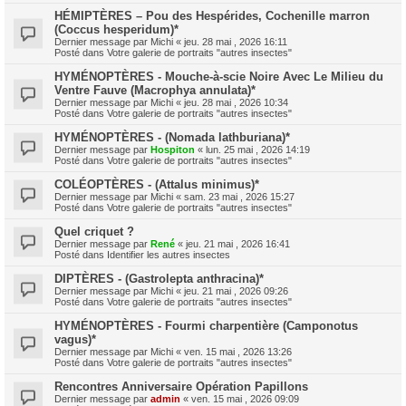
HÉMIPTÈRES – Pou des Hespérides, Cochenille marron
(Coccus hesperidum)*
Dernier message par
Michi
«
jeu. 28 mai , 2026 16:11
Posté dans
Votre galerie de portraits "autres insectes"
HYMÉNOPTÈRES - Mouche-à-scie Noire Avec Le Milieu du
Ventre Fauve (Macrophya annulata)*
Dernier message par
Michi
«
jeu. 28 mai , 2026 10:34
Posté dans
Votre galerie de portraits "autres insectes"
HYMÉNOPTÈRES - (Nomada lathburiana)*
Dernier message par
Hospiton
«
lun. 25 mai , 2026 14:19
Posté dans
Votre galerie de portraits "autres insectes"
COLÉOPTÈRES - (Attalus minimus)*
Dernier message par
Michi
«
sam. 23 mai , 2026 15:27
Posté dans
Votre galerie de portraits "autres insectes"
Quel criquet ?
Dernier message par
René
«
jeu. 21 mai , 2026 16:41
Posté dans
Identifier les autres insectes
DIPTÈRES - (Gastrolepta anthracina)*
Dernier message par
Michi
«
jeu. 21 mai , 2026 09:26
Posté dans
Votre galerie de portraits "autres insectes"
HYMÉNOPTÈRES - Fourmi charpentière (Camponotus
vagus)*
Dernier message par
Michi
«
ven. 15 mai , 2026 13:26
Posté dans
Votre galerie de portraits "autres insectes"
Rencontres Anniversaire Opération Papillons
Dernier message par
admin
«
ven. 15 mai , 2026 09:09