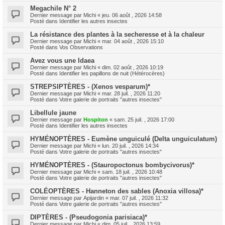
Megachile N° 2
Dernier message par
Michi
«
jeu. 06 août , 2026 14:58
Posté dans
Identifier les autres insectes
La résistance des plantes à la secheresse et à la chaleur
Dernier message par
Michi
«
mar. 04 août , 2026 15:10
Posté dans
Vos Observations
Avez vous une Idaea
Dernier message par
Michi
«
dim. 02 août , 2026 10:19
Posté dans
Identifier les papillons de nuit (Hétérocères)
STREPSIPTÈRES - (Xenos vesparum)*
Dernier message par
Michi
«
mar. 28 juil. , 2026 11:20
Posté dans
Votre galerie de portraits "autres insectes"
Libellule jaune
Dernier message par
Hospiton
«
sam. 25 juil. , 2026 17:00
Posté dans
Identifier les autres insectes
HYMÉNOPTÈRES - Eumène unguiculé (Delta unguiculatum)
Dernier message par
Michi
«
lun. 20 juil. , 2026 14:34
Posté dans
Votre galerie de portraits "autres insectes"
HYMÉNOPTÈRES - (Stauropoctonus bombycivorus)*
Dernier message par
Michi
«
sam. 18 juil. , 2026 10:48
Posté dans
Votre galerie de portraits "autres insectes"
COLÉOPTÈRES - Hanneton des sables (Anoxia villosa)*
Dernier message par
Apijardin
«
mar. 07 juil. , 2026 11:32
Posté dans
Votre galerie de portraits "autres insectes"
DIPTÈRES - (Pseudogonia parisiaca)*
Dernier message par
Michi
«
dim. 05 juil. , 2026 13:59