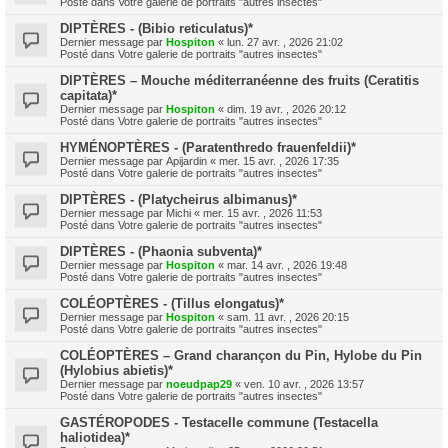
Posté dans
Votre galerie de portraits "autres insectes"
DIPTÈRES - (Bibio reticulatus)*
Dernier message par
Hospiton
«
lun. 27 avr. , 2026 21:02
Posté dans
Votre galerie de portraits "autres insectes"
DIPTÈRES – Mouche méditerranéenne des fruits (Ceratitis
capitata)*
Dernier message par
Hospiton
«
dim. 19 avr. , 2026 20:12
Posté dans
Votre galerie de portraits "autres insectes"
HYMÉNOPTÈRES - (Paratenthredo frauenfeldii)*
Dernier message par
Apijardin
«
mer. 15 avr. , 2026 17:35
Posté dans
Votre galerie de portraits "autres insectes"
DIPTÈRES - (Platycheirus albimanus)*
Dernier message par
Michi
«
mer. 15 avr. , 2026 11:53
Posté dans
Votre galerie de portraits "autres insectes"
DIPTÈRES - (Phaonia subventa)*
Dernier message par
Hospiton
«
mar. 14 avr. , 2026 19:48
Posté dans
Votre galerie de portraits "autres insectes"
COLÉOPTÈRES - (Tillus elongatus)*
Dernier message par
Hospiton
«
sam. 11 avr. , 2026 20:15
Posté dans
Votre galerie de portraits "autres insectes"
COLÉOPTÈRES – Grand charançon du Pin, Hylobe du Pin
(Hylobius abietis)*
Dernier message par
noeudpap29
«
ven. 10 avr. , 2026 13:57
Posté dans
Votre galerie de portraits "autres insectes"
GASTÉROPODES - Testacelle commune (Testacella
haliotidea)*