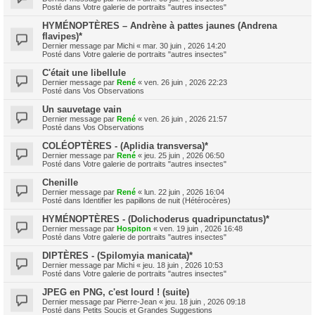
Posté dans
Votre galerie de portraits "autres insectes"
HYMÉNOPTÈRES – Andrène à pattes jaunes (Andrena
flavipes)*
Dernier message par
Michi
«
mar. 30 juin , 2026 14:20
Posté dans
Votre galerie de portraits "autres insectes"
C'était une libellule
Dernier message par
René
«
ven. 26 juin , 2026 22:23
Posté dans
Vos Observations
Un sauvetage vain
Dernier message par
René
«
ven. 26 juin , 2026 21:57
Posté dans
Vos Observations
COLÉOPTÈRES - (Aplidia transversa)*
Dernier message par
René
«
jeu. 25 juin , 2026 06:50
Posté dans
Votre galerie de portraits "autres insectes"
Chenille
Dernier message par
René
«
lun. 22 juin , 2026 16:04
Posté dans
Identifier les papillons de nuit (Hétérocères)
HYMÉNOPTÈRES - (Dolichoderus quadripunctatus)*
Dernier message par
Hospiton
«
ven. 19 juin , 2026 16:48
Posté dans
Votre galerie de portraits "autres insectes"
DIPTÈRES - (Spilomyia manicata)*
Dernier message par
Michi
«
jeu. 18 juin , 2026 10:53
Posté dans
Votre galerie de portraits "autres insectes"
JPEG en PNG, c'est lourd ! (suite)
Dernier message par
Pierre-Jean
«
jeu. 18 juin , 2026 09:18
Posté dans
Petits Soucis et Grandes Suggestions