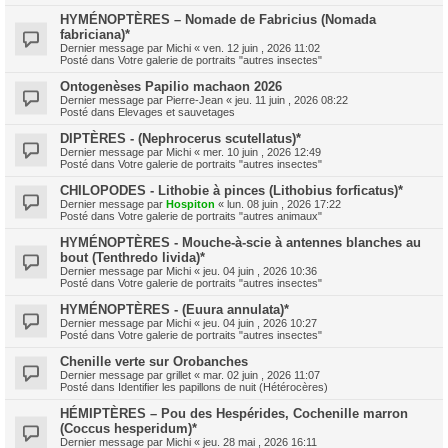
HYMÉNOPTÈRES – Nomade de Fabricius (Nomada
fabriciana)*
Dernier message par
Michi
«
ven. 12 juin , 2026 11:02
Posté dans
Votre galerie de portraits "autres insectes"
Ontogenèses Papilio machaon 2026
Dernier message par
Pierre-Jean
«
jeu. 11 juin , 2026 08:22
Posté dans
Elevages et sauvetages
DIPTÈRES - (Nephrocerus scutellatus)*
Dernier message par
Michi
«
mer. 10 juin , 2026 12:49
Posté dans
Votre galerie de portraits "autres insectes"
CHILOPODES - Lithobie à pinces (Lithobius forficatus)*
Dernier message par
Hospiton
«
lun. 08 juin , 2026 17:22
Posté dans
Votre galerie de portraits "autres animaux"
HYMÉNOPTÈRES - Mouche-à-scie à antennes blanches au
bout (Tenthredo livida)*
Dernier message par
Michi
«
jeu. 04 juin , 2026 10:36
Posté dans
Votre galerie de portraits "autres insectes"
HYMÉNOPTÈRES - (Euura annulata)*
Dernier message par
Michi
«
jeu. 04 juin , 2026 10:27
Posté dans
Votre galerie de portraits "autres insectes"
Chenille verte sur Orobanches
Dernier message par
grillet
«
mar. 02 juin , 2026 11:07
Posté dans
Identifier les papillons de nuit (Hétérocères)
HÉMIPTÈRES – Pou des Hespérides, Cochenille marron
(Coccus hesperidum)*
Dernier message par
Michi
«
jeu. 28 mai , 2026 16:11