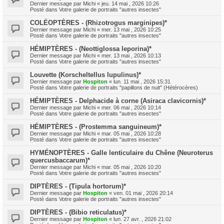
Dernier message par
Michi
«
jeu. 14 mai , 2026 10:26
Posté dans
Votre galerie de portraits "autres insectes"
COLÉOPTÈRES - (Rhizotrogus marginipes)*
Dernier message par
Michi
«
mer. 13 mai , 2026 10:25
Posté dans
Votre galerie de portraits "autres insectes"
HÉMIPTÈRES - (Neottiglossa leporina)*
Dernier message par
Michi
«
mer. 13 mai , 2026 10:13
Posté dans
Votre galerie de portraits "autres insectes"
Louvette (Korscheltellus lupulinus)*
Dernier message par
Hospiton
«
lun. 11 mai , 2026 15:31
Posté dans
Votre galerie de portraits "papillons de nuit" (Hétérocères)
HÉMIPTÈRES - Delphacide à corne (Asiraca clavicornis)*
Dernier message par
Michi
«
mer. 06 mai , 2026 10:14
Posté dans
Votre galerie de portraits "autres insectes"
HÉMIPTÈRES - (Prostemma sanguineum)*
Dernier message par
Michi
«
mar. 05 mai , 2026 10:28
Posté dans
Votre galerie de portraits "autres insectes"
HYMÉNOPTÈRES - Galle lenticulaire du Chêne (Neuroterus
quercusbaccarum)*
Dernier message par
Michi
«
mar. 05 mai , 2026 10:20
Posté dans
Votre galerie de portraits "autres insectes"
DIPTÈRES - (Tipula hortorum)*
Dernier message par
Hospiton
«
ven. 01 mai , 2026 20:14
Posté dans
Votre galerie de portraits "autres insectes"
DIPTÈRES - (Bibio reticulatus)*
Dernier message par
Hospiton
«
lun. 27 avr. , 2026 21:02