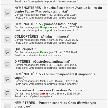
Posté dans
Votre galerie de portraits "autres insectes"
HYMÉNOPTÈRES - Mouche-à-scie Noire Avec Le Milieu du
Ventre Fauve (Macrophya annulata)*
Dernier message par
Michi
«
jeu. 28 mai , 2026 10:34
Posté dans
Votre galerie de portraits "autres insectes"
HYMÉNOPTÈRES - (Nomada lathburiana)*
Dernier message par
Hospiton
«
lun. 25 mai , 2026 14:19
Posté dans
Votre galerie de portraits "autres insectes"
COLÉOPTÈRES - (Attalus minimus)*
Dernier message par
Michi
«
sam. 23 mai , 2026 15:27
Posté dans
Votre galerie de portraits "autres insectes"
Quel criquet ?
Dernier message par
René
«
jeu. 21 mai , 2026 16:41
Posté dans
Identifier les autres insectes
DIPTÈRES - (Gastrolepta anthracina)*
Dernier message par
Michi
«
jeu. 21 mai , 2026 09:26
Posté dans
Votre galerie de portraits "autres insectes"
HYMÉNOPTÈRES - Fourmi charpentière (Camponotus
vagus)*
Dernier message par
Michi
«
ven. 15 mai , 2026 13:26
Posté dans
Votre galerie de portraits "autres insectes"
Rencontres Anniversaire Opération Papillons
Dernier message par
admin
«
ven. 15 mai , 2026 09:09
Posté dans
L’Opération papillons
HÉMIPTÈRES – Puceron cendré du Chou (Brevicoryne
brassicae)*