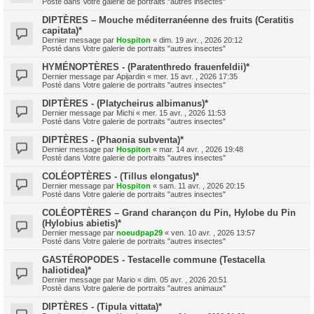
Posté dans
Votre galerie de portraits "autres insectes"
DIPTÈRES – Mouche méditerranéenne des fruits (Ceratitis
capitata)*
Dernier message par
Hospiton
«
dim. 19 avr. , 2026 20:12
Posté dans
Votre galerie de portraits "autres insectes"
HYMÉNOPTÈRES - (Paratenthredo frauenfeldii)*
Dernier message par
Apijardin
«
mer. 15 avr. , 2026 17:35
Posté dans
Votre galerie de portraits "autres insectes"
DIPTÈRES - (Platycheirus albimanus)*
Dernier message par
Michi
«
mer. 15 avr. , 2026 11:53
Posté dans
Votre galerie de portraits "autres insectes"
DIPTÈRES - (Phaonia subventa)*
Dernier message par
Hospiton
«
mar. 14 avr. , 2026 19:48
Posté dans
Votre galerie de portraits "autres insectes"
COLÉOPTÈRES - (Tillus elongatus)*
Dernier message par
Hospiton
«
sam. 11 avr. , 2026 20:15
Posté dans
Votre galerie de portraits "autres insectes"
COLÉOPTÈRES – Grand charançon du Pin, Hylobe du Pin
(Hylobius abietis)*
Dernier message par
noeudpap29
«
ven. 10 avr. , 2026 13:57
Posté dans
Votre galerie de portraits "autres insectes"
GASTÉROPODES - Testacelle commune (Testacella
haliotidea)*
Dernier message par
Mario
«
dim. 05 avr. , 2026 20:51
Posté dans
Votre galerie de portraits "autres animaux"
DIPTÈRES - (Tipula vittata)*