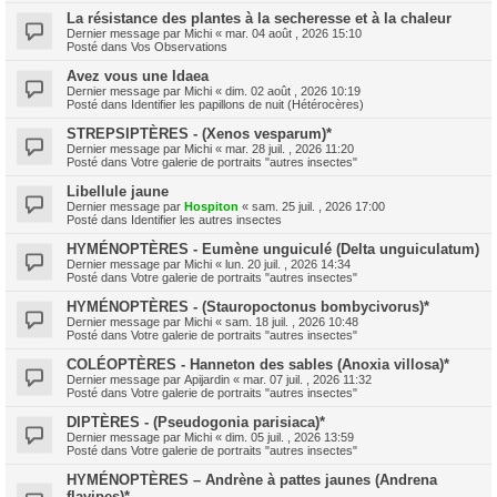
La résistance des plantes à la secheresse et à la chaleur
Dernier message par
Michi
«
mar. 04 août , 2026 15:10
Posté dans
Vos Observations
Avez vous une Idaea
Dernier message par
Michi
«
dim. 02 août , 2026 10:19
Posté dans
Identifier les papillons de nuit (Hétérocères)
STREPSIPTÈRES - (Xenos vesparum)*
Dernier message par
Michi
«
mar. 28 juil. , 2026 11:20
Posté dans
Votre galerie de portraits "autres insectes"
Libellule jaune
Dernier message par
Hospiton
«
sam. 25 juil. , 2026 17:00
Posté dans
Identifier les autres insectes
HYMÉNOPTÈRES - Eumène unguiculé (Delta unguiculatum)
Dernier message par
Michi
«
lun. 20 juil. , 2026 14:34
Posté dans
Votre galerie de portraits "autres insectes"
HYMÉNOPTÈRES - (Stauropoctonus bombycivorus)*
Dernier message par
Michi
«
sam. 18 juil. , 2026 10:48
Posté dans
Votre galerie de portraits "autres insectes"
COLÉOPTÈRES - Hanneton des sables (Anoxia villosa)*
Dernier message par
Apijardin
«
mar. 07 juil. , 2026 11:32
Posté dans
Votre galerie de portraits "autres insectes"
DIPTÈRES - (Pseudogonia parisiaca)*
Dernier message par
Michi
«
dim. 05 juil. , 2026 13:59
Posté dans
Votre galerie de portraits "autres insectes"
HYMÉNOPTÈRES – Andrène à pattes jaunes (Andrena
flavipes)*