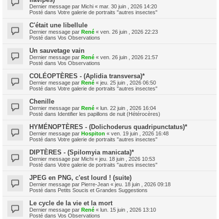
Dernier message par
Michi
«
mar. 30 juin , 2026 14:20
Posté dans
Votre galerie de portraits "autres insectes"
C'était une libellule
Dernier message par
René
«
ven. 26 juin , 2026 22:23
Posté dans
Vos Observations
Un sauvetage vain
Dernier message par
René
«
ven. 26 juin , 2026 21:57
Posté dans
Vos Observations
COLÉOPTÈRES - (Aplidia transversa)*
Dernier message par
René
«
jeu. 25 juin , 2026 06:50
Posté dans
Votre galerie de portraits "autres insectes"
Chenille
Dernier message par
René
«
lun. 22 juin , 2026 16:04
Posté dans
Identifier les papillons de nuit (Hétérocères)
HYMÉNOPTÈRES - (Dolichoderus quadripunctatus)*
Dernier message par
Hospiton
«
ven. 19 juin , 2026 16:48
Posté dans
Votre galerie de portraits "autres insectes"
DIPTÈRES - (Spilomyia manicata)*
Dernier message par
Michi
«
jeu. 18 juin , 2026 10:53
Posté dans
Votre galerie de portraits "autres insectes"
JPEG en PNG, c'est lourd ! (suite)
Dernier message par
Pierre-Jean
«
jeu. 18 juin , 2026 09:18
Posté dans
Petits Soucis et Grandes Suggestions
Le cycle de la vie et la mort
Dernier message par
René
«
lun. 15 juin , 2026 13:10
Posté dans
Vos Observations