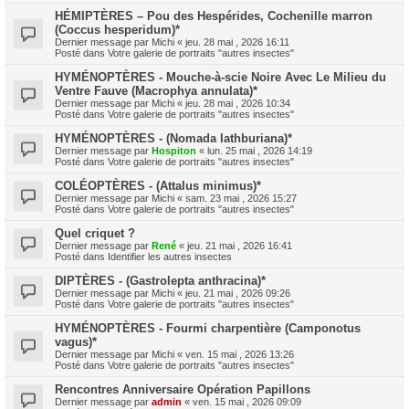
HÉMIPTÈRES – Pou des Hespérides, Cochenille marron
(Coccus hesperidum)*
Dernier message par
Michi
«
jeu. 28 mai , 2026 16:11
Posté dans
Votre galerie de portraits "autres insectes"
HYMÉNOPTÈRES - Mouche-à-scie Noire Avec Le Milieu du
Ventre Fauve (Macrophya annulata)*
Dernier message par
Michi
«
jeu. 28 mai , 2026 10:34
Posté dans
Votre galerie de portraits "autres insectes"
HYMÉNOPTÈRES - (Nomada lathburiana)*
Dernier message par
Hospiton
«
lun. 25 mai , 2026 14:19
Posté dans
Votre galerie de portraits "autres insectes"
COLÉOPTÈRES - (Attalus minimus)*
Dernier message par
Michi
«
sam. 23 mai , 2026 15:27
Posté dans
Votre galerie de portraits "autres insectes"
Quel criquet ?
Dernier message par
René
«
jeu. 21 mai , 2026 16:41
Posté dans
Identifier les autres insectes
DIPTÈRES - (Gastrolepta anthracina)*
Dernier message par
Michi
«
jeu. 21 mai , 2026 09:26
Posté dans
Votre galerie de portraits "autres insectes"
HYMÉNOPTÈRES - Fourmi charpentière (Camponotus
vagus)*
Dernier message par
Michi
«
ven. 15 mai , 2026 13:26
Posté dans
Votre galerie de portraits "autres insectes"
Rencontres Anniversaire Opération Papillons
Dernier message par
admin
«
ven. 15 mai , 2026 09:09