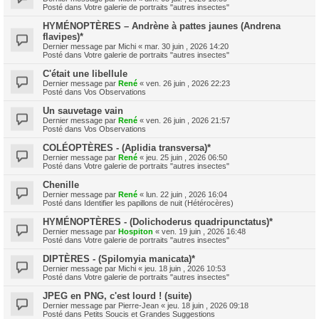
Posté dans
Votre galerie de portraits "autres insectes"
HYMÉNOPTÈRES – Andrène à pattes jaunes (Andrena
flavipes)*
Dernier message par
Michi
«
mar. 30 juin , 2026 14:20
Posté dans
Votre galerie de portraits "autres insectes"
C'était une libellule
Dernier message par
René
«
ven. 26 juin , 2026 22:23
Posté dans
Vos Observations
Un sauvetage vain
Dernier message par
René
«
ven. 26 juin , 2026 21:57
Posté dans
Vos Observations
COLÉOPTÈRES - (Aplidia transversa)*
Dernier message par
René
«
jeu. 25 juin , 2026 06:50
Posté dans
Votre galerie de portraits "autres insectes"
Chenille
Dernier message par
René
«
lun. 22 juin , 2026 16:04
Posté dans
Identifier les papillons de nuit (Hétérocères)
HYMÉNOPTÈRES - (Dolichoderus quadripunctatus)*
Dernier message par
Hospiton
«
ven. 19 juin , 2026 16:48
Posté dans
Votre galerie de portraits "autres insectes"
DIPTÈRES - (Spilomyia manicata)*
Dernier message par
Michi
«
jeu. 18 juin , 2026 10:53
Posté dans
Votre galerie de portraits "autres insectes"
JPEG en PNG, c'est lourd ! (suite)
Dernier message par
Pierre-Jean
«
jeu. 18 juin , 2026 09:18
Posté dans
Petits Soucis et Grandes Suggestions