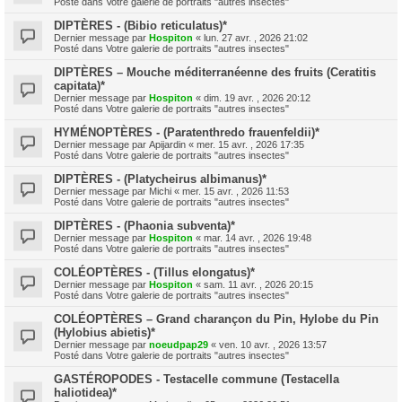
Posté dans
Votre galerie de portraits "autres insectes"
DIPTÈRES - (Bibio reticulatus)*
Dernier message par
Hospiton
«
lun. 27 avr. , 2026 21:02
Posté dans
Votre galerie de portraits "autres insectes"
DIPTÈRES – Mouche méditerranéenne des fruits (Ceratitis
capitata)*
Dernier message par
Hospiton
«
dim. 19 avr. , 2026 20:12
Posté dans
Votre galerie de portraits "autres insectes"
HYMÉNOPTÈRES - (Paratenthredo frauenfeldii)*
Dernier message par
Apijardin
«
mer. 15 avr. , 2026 17:35
Posté dans
Votre galerie de portraits "autres insectes"
DIPTÈRES - (Platycheirus albimanus)*
Dernier message par
Michi
«
mer. 15 avr. , 2026 11:53
Posté dans
Votre galerie de portraits "autres insectes"
DIPTÈRES - (Phaonia subventa)*
Dernier message par
Hospiton
«
mar. 14 avr. , 2026 19:48
Posté dans
Votre galerie de portraits "autres insectes"
COLÉOPTÈRES - (Tillus elongatus)*
Dernier message par
Hospiton
«
sam. 11 avr. , 2026 20:15
Posté dans
Votre galerie de portraits "autres insectes"
COLÉOPTÈRES – Grand charançon du Pin, Hylobe du Pin
(Hylobius abietis)*
Dernier message par
noeudpap29
«
ven. 10 avr. , 2026 13:57
Posté dans
Votre galerie de portraits "autres insectes"
GASTÉROPODES - Testacelle commune (Testacella
haliotidea)*