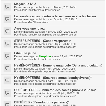
Megachile N° 2
Dernier message par
Michi
«
jeu. 06 août , 2026 14:58
Posté dans
Identifier les autres insectes
La résistance des plantes à la secheresse et à la chaleur
Dernier message par
Michi
«
mar. 04 août , 2026 15:10
Posté dans
Vos Observations
Avez vous une Idaea
Dernier message par
Michi
«
dim. 02 août , 2026 10:19
Posté dans
Identifier les papillons de nuit (Hétérocères)
STREPSIPTÈRES - (Xenos vesparum)*
Dernier message par
Michi
«
mar. 28 juil. , 2026 11:20
Posté dans
Votre galerie de portraits "autres insectes"
Libellule jaune
Dernier message par
Hospiton
«
sam. 25 juil. , 2026 17:00
Posté dans
Identifier les autres insectes
HYMÉNOPTÈRES - Eumène unguiculé (Delta unguiculatum)
Dernier message par
Michi
«
lun. 20 juil. , 2026 14:34
Posté dans
Votre galerie de portraits "autres insectes"
HYMÉNOPTÈRES - (Stauropoctonus bombycivorus)*
Dernier message par
Michi
«
sam. 18 juil. , 2026 10:48
Posté dans
Votre galerie de portraits "autres insectes"
COLÉOPTÈRES - Hanneton des sables (Anoxia villosa)*
Dernier message par
Apijardin
«
mar. 07 juil. , 2026 11:32
Posté dans
Votre galerie de portraits "autres insectes"
DIPTÈRES - (Pseudogonia parisiaca)*
Dernier message par
Michi
«
dim. 05 juil. , 2026 13:59