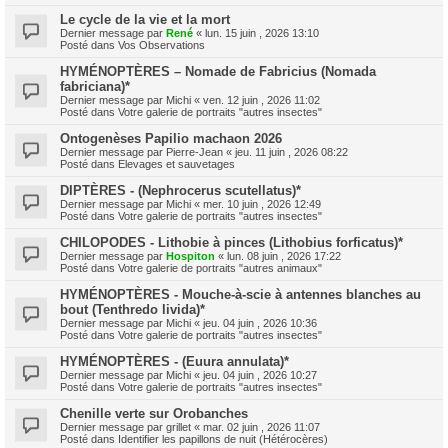
Le cycle de la vie et la mort
Dernier message par
René
«
lun. 15 juin , 2026 13:10
Posté dans
Vos Observations
HYMÉNOPTÈRES – Nomade de Fabricius (Nomada
fabriciana)*
Dernier message par
Michi
«
ven. 12 juin , 2026 11:02
Posté dans
Votre galerie de portraits "autres insectes"
Ontogenèses Papilio machaon 2026
Dernier message par
Pierre-Jean
«
jeu. 11 juin , 2026 08:22
Posté dans
Elevages et sauvetages
DIPTÈRES - (Nephrocerus scutellatus)*
Dernier message par
Michi
«
mer. 10 juin , 2026 12:49
Posté dans
Votre galerie de portraits "autres insectes"
CHILOPODES - Lithobie à pinces (Lithobius forficatus)*
Dernier message par
Hospiton
«
lun. 08 juin , 2026 17:22
Posté dans
Votre galerie de portraits "autres animaux"
HYMÉNOPTÈRES - Mouche-à-scie à antennes blanches au
bout (Tenthredo livida)*
Dernier message par
Michi
«
jeu. 04 juin , 2026 10:36
Posté dans
Votre galerie de portraits "autres insectes"
HYMÉNOPTÈRES - (Euura annulata)*
Dernier message par
Michi
«
jeu. 04 juin , 2026 10:27
Posté dans
Votre galerie de portraits "autres insectes"
Chenille verte sur Orobanches
Dernier message par
grillet
«
mar. 02 juin , 2026 11:07
Posté dans
Identifier les papillons de nuit (Hétérocères)