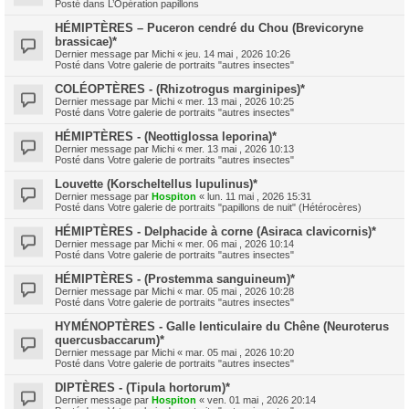
Posté dans
L’Opération papillons
HÉMIPTÈRES – Puceron cendré du Chou (Brevicoryne
brassicae)*
Dernier message par
Michi
«
jeu. 14 mai , 2026 10:26
Posté dans
Votre galerie de portraits "autres insectes"
COLÉOPTÈRES - (Rhizotrogus marginipes)*
Dernier message par
Michi
«
mer. 13 mai , 2026 10:25
Posté dans
Votre galerie de portraits "autres insectes"
HÉMIPTÈRES - (Neottiglossa leporina)*
Dernier message par
Michi
«
mer. 13 mai , 2026 10:13
Posté dans
Votre galerie de portraits "autres insectes"
Louvette (Korscheltellus lupulinus)*
Dernier message par
Hospiton
«
lun. 11 mai , 2026 15:31
Posté dans
Votre galerie de portraits "papillons de nuit" (Hétérocères)
HÉMIPTÈRES - Delphacide à corne (Asiraca clavicornis)*
Dernier message par
Michi
«
mer. 06 mai , 2026 10:14
Posté dans
Votre galerie de portraits "autres insectes"
HÉMIPTÈRES - (Prostemma sanguineum)*
Dernier message par
Michi
«
mar. 05 mai , 2026 10:28
Posté dans
Votre galerie de portraits "autres insectes"
HYMÉNOPTÈRES - Galle lenticulaire du Chêne (Neuroterus
quercusbaccarum)*
Dernier message par
Michi
«
mar. 05 mai , 2026 10:20
Posté dans
Votre galerie de portraits "autres insectes"
DIPTÈRES - (Tipula hortorum)*
Dernier message par
Hospiton
«
ven. 01 mai , 2026 20:14