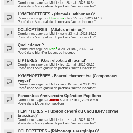
Dernier message par
Michi
«
jeu. 28 mai , 2026 10:34
Posté dans
Votre galerie de portraits "autres insectes"
HYMÉNOPTÈRES - (Nomada lathburiana)*
Dernier message par
Hospiton
«
lun. 25 mai , 2026 14:19
Posté dans
Votre galerie de portraits "autres insectes"
COLÉOPTÈRES - (Attalus minimus)*
Dernier message par
Michi
«
sam. 23 mai , 2026 15:27
Posté dans
Votre galerie de portraits "autres insectes"
Quel criquet ?
Dernier message par
René
«
jeu. 21 mai , 2026 16:41
Posté dans
Identifier les autres insectes
DIPTÈRES - (Gastrolepta anthracina)*
Dernier message par
Michi
«
jeu. 21 mai , 2026 09:26
Posté dans
Votre galerie de portraits "autres insectes"
HYMÉNOPTÈRES - Fourmi charpentière (Camponotus
vagus)*
Dernier message par
Michi
«
ven. 15 mai , 2026 13:26
Posté dans
Votre galerie de portraits "autres insectes"
Rencontres Anniversaire Opération Papillons
Dernier message par
admin
«
ven. 15 mai , 2026 09:09
Posté dans
L’Opération papillons
HÉMIPTÈRES – Puceron cendré du Chou (Brevicoryne
brassicae)*
Dernier message par
Michi
«
jeu. 14 mai , 2026 10:26
Posté dans
Votre galerie de portraits "autres insectes"
COLÉOPTÈRES - (Rhizotrogus marginipes)*