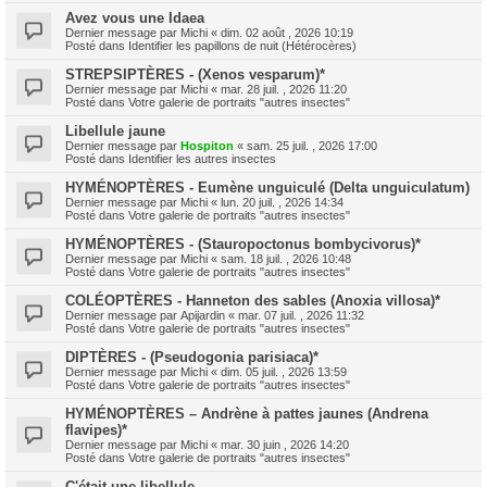
Avez vous une Idaea
Dernier message par
Michi
«
dim. 02 août , 2026 10:19
Posté dans
Identifier les papillons de nuit (Hétérocères)
STREPSIPTÈRES - (Xenos vesparum)*
Dernier message par
Michi
«
mar. 28 juil. , 2026 11:20
Posté dans
Votre galerie de portraits "autres insectes"
Libellule jaune
Dernier message par
Hospiton
«
sam. 25 juil. , 2026 17:00
Posté dans
Identifier les autres insectes
HYMÉNOPTÈRES - Eumène unguiculé (Delta unguiculatum)
Dernier message par
Michi
«
lun. 20 juil. , 2026 14:34
Posté dans
Votre galerie de portraits "autres insectes"
HYMÉNOPTÈRES - (Stauropoctonus bombycivorus)*
Dernier message par
Michi
«
sam. 18 juil. , 2026 10:48
Posté dans
Votre galerie de portraits "autres insectes"
COLÉOPTÈRES - Hanneton des sables (Anoxia villosa)*
Dernier message par
Apijardin
«
mar. 07 juil. , 2026 11:32
Posté dans
Votre galerie de portraits "autres insectes"
DIPTÈRES - (Pseudogonia parisiaca)*
Dernier message par
Michi
«
dim. 05 juil. , 2026 13:59
Posté dans
Votre galerie de portraits "autres insectes"
HYMÉNOPTÈRES – Andrène à pattes jaunes (Andrena
flavipes)*
Dernier message par
Michi
«
mar. 30 juin , 2026 14:20
Posté dans
Votre galerie de portraits "autres insectes"
C'était une libellule