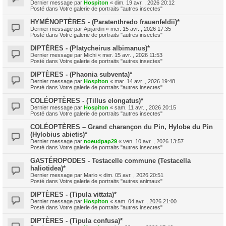
Dernier message par
Hospiton
«
dim. 19 avr. , 2026 20:12
Posté dans
Votre galerie de portraits "autres insectes"
HYMÉNOPTÈRES - (Paratenthredo frauenfeldii)*
Dernier message par
Apijardin
«
mer. 15 avr. , 2026 17:35
Posté dans
Votre galerie de portraits "autres insectes"
DIPTÈRES - (Platycheirus albimanus)*
Dernier message par
Michi
«
mer. 15 avr. , 2026 11:53
Posté dans
Votre galerie de portraits "autres insectes"
DIPTÈRES - (Phaonia subventa)*
Dernier message par
Hospiton
«
mar. 14 avr. , 2026 19:48
Posté dans
Votre galerie de portraits "autres insectes"
COLÉOPTÈRES - (Tillus elongatus)*
Dernier message par
Hospiton
«
sam. 11 avr. , 2026 20:15
Posté dans
Votre galerie de portraits "autres insectes"
COLÉOPTÈRES – Grand charançon du Pin, Hylobe du Pin
(Hylobius abietis)*
Dernier message par
noeudpap29
«
ven. 10 avr. , 2026 13:57
Posté dans
Votre galerie de portraits "autres insectes"
GASTÉROPODES - Testacelle commune (Testacella
haliotidea)*
Dernier message par
Mario
«
dim. 05 avr. , 2026 20:51
Posté dans
Votre galerie de portraits "autres animaux"
DIPTÈRES - (Tipula vittata)*
Dernier message par
Hospiton
«
sam. 04 avr. , 2026 21:00
Posté dans
Votre galerie de portraits "autres insectes"
DIPTÈRES - (Tipula confusa)*