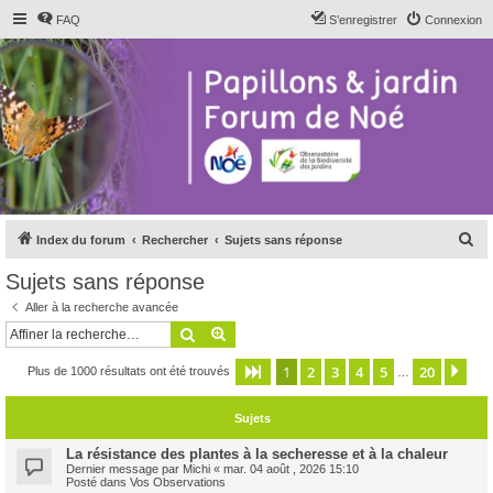
FAQ
S’enregistrer
Connexion
R
Index du forum
Rechercher
Sujets sans réponse
e
Sujets sans réponse
c
Aller à la recherche avancée
h
Rechercher
Recherche avancée
e
1
2
3
4
5
20
Page
1
sur
20
Sui
Plus de 1000 résultats ont été trouvés
r
…
c
Sujets
h
e
La résistance des plantes à la secheresse et à la chaleur
Dernier message par
Michi
«
mar. 04 août , 2026 15:10
r
Posté dans
Vos Observations