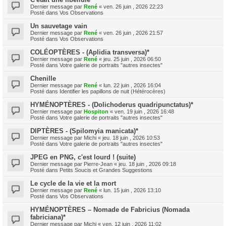
Dernier message par
René
«
ven. 26 juin , 2026 22:23
Posté dans
Vos Observations
Un sauvetage vain
Dernier message par
René
«
ven. 26 juin , 2026 21:57
Posté dans
Vos Observations
COLÉOPTÈRES - (Aplidia transversa)*
Dernier message par
René
«
jeu. 25 juin , 2026 06:50
Posté dans
Votre galerie de portraits "autres insectes"
Chenille
Dernier message par
René
«
lun. 22 juin , 2026 16:04
Posté dans
Identifier les papillons de nuit (Hétérocères)
HYMÉNOPTÈRES - (Dolichoderus quadripunctatus)*
Dernier message par
Hospiton
«
ven. 19 juin , 2026 16:48
Posté dans
Votre galerie de portraits "autres insectes"
DIPTÈRES - (Spilomyia manicata)*
Dernier message par
Michi
«
jeu. 18 juin , 2026 10:53
Posté dans
Votre galerie de portraits "autres insectes"
JPEG en PNG, c'est lourd ! (suite)
Dernier message par
Pierre-Jean
«
jeu. 18 juin , 2026 09:18
Posté dans
Petits Soucis et Grandes Suggestions
Le cycle de la vie et la mort
Dernier message par
René
«
lun. 15 juin , 2026 13:10
Posté dans
Vos Observations
HYMÉNOPTÈRES – Nomade de Fabricius (Nomada
fabriciana)*
Dernier message par
Michi
«
ven. 12 juin , 2026 11:02