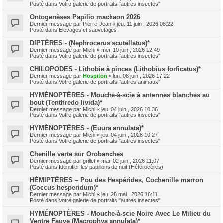
Posté dans
Votre galerie de portraits "autres insectes"
Ontogenèses Papilio machaon 2026
Dernier message par
Pierre-Jean
«
jeu. 11 juin , 2026 08:22
Posté dans
Elevages et sauvetages
DIPTÈRES - (Nephrocerus scutellatus)*
Dernier message par
Michi
«
mer. 10 juin , 2026 12:49
Posté dans
Votre galerie de portraits "autres insectes"
CHILOPODES - Lithobie à pinces (Lithobius forficatus)*
Dernier message par
Hospiton
«
lun. 08 juin , 2026 17:22
Posté dans
Votre galerie de portraits "autres animaux"
HYMÉNOPTÈRES - Mouche-à-scie à antennes blanches au
bout (Tenthredo livida)*
Dernier message par
Michi
«
jeu. 04 juin , 2026 10:36
Posté dans
Votre galerie de portraits "autres insectes"
HYMÉNOPTÈRES - (Euura annulata)*
Dernier message par
Michi
«
jeu. 04 juin , 2026 10:27
Posté dans
Votre galerie de portraits "autres insectes"
Chenille verte sur Orobanches
Dernier message par
grillet
«
mar. 02 juin , 2026 11:07
Posté dans
Identifier les papillons de nuit (Hétérocères)
HÉMIPTÈRES – Pou des Hespérides, Cochenille marron
(Coccus hesperidum)*
Dernier message par
Michi
«
jeu. 28 mai , 2026 16:11
Posté dans
Votre galerie de portraits "autres insectes"
HYMÉNOPTÈRES - Mouche-à-scie Noire Avec Le Milieu du
Ventre Fauve (Macrophya annulata)*