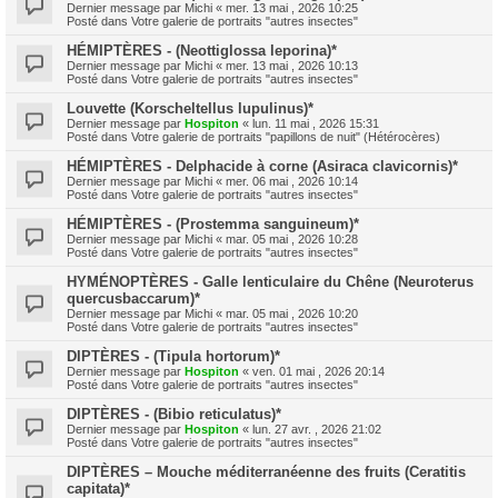
Dernier message par
Michi
«
mer. 13 mai , 2026 10:25
Posté dans
Votre galerie de portraits "autres insectes"
HÉMIPTÈRES - (Neottiglossa leporina)*
Dernier message par
Michi
«
mer. 13 mai , 2026 10:13
Posté dans
Votre galerie de portraits "autres insectes"
Louvette (Korscheltellus lupulinus)*
Dernier message par
Hospiton
«
lun. 11 mai , 2026 15:31
Posté dans
Votre galerie de portraits "papillons de nuit" (Hétérocères)
HÉMIPTÈRES - Delphacide à corne (Asiraca clavicornis)*
Dernier message par
Michi
«
mer. 06 mai , 2026 10:14
Posté dans
Votre galerie de portraits "autres insectes"
HÉMIPTÈRES - (Prostemma sanguineum)*
Dernier message par
Michi
«
mar. 05 mai , 2026 10:28
Posté dans
Votre galerie de portraits "autres insectes"
HYMÉNOPTÈRES - Galle lenticulaire du Chêne (Neuroterus
quercusbaccarum)*
Dernier message par
Michi
«
mar. 05 mai , 2026 10:20
Posté dans
Votre galerie de portraits "autres insectes"
DIPTÈRES - (Tipula hortorum)*
Dernier message par
Hospiton
«
ven. 01 mai , 2026 20:14
Posté dans
Votre galerie de portraits "autres insectes"
DIPTÈRES - (Bibio reticulatus)*
Dernier message par
Hospiton
«
lun. 27 avr. , 2026 21:02
Posté dans
Votre galerie de portraits "autres insectes"
DIPTÈRES – Mouche méditerranéenne des fruits (Ceratitis
capitata)*