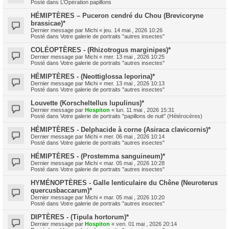
Posté dans
L’Opération papillons
HÉMIPTÈRES – Puceron cendré du Chou (Brevicoryne
brassicae)*
Dernier message par
Michi
«
jeu. 14 mai , 2026 10:26
Posté dans
Votre galerie de portraits "autres insectes"
COLÉOPTÈRES - (Rhizotrogus marginipes)*
Dernier message par
Michi
«
mer. 13 mai , 2026 10:25
Posté dans
Votre galerie de portraits "autres insectes"
HÉMIPTÈRES - (Neottiglossa leporina)*
Dernier message par
Michi
«
mer. 13 mai , 2026 10:13
Posté dans
Votre galerie de portraits "autres insectes"
Louvette (Korscheltellus lupulinus)*
Dernier message par
Hospiton
«
lun. 11 mai , 2026 15:31
Posté dans
Votre galerie de portraits "papillons de nuit" (Hétérocères)
HÉMIPTÈRES - Delphacide à corne (Asiraca clavicornis)*
Dernier message par
Michi
«
mer. 06 mai , 2026 10:14
Posté dans
Votre galerie de portraits "autres insectes"
HÉMIPTÈRES - (Prostemma sanguineum)*
Dernier message par
Michi
«
mar. 05 mai , 2026 10:28
Posté dans
Votre galerie de portraits "autres insectes"
HYMÉNOPTÈRES - Galle lenticulaire du Chêne (Neuroterus
quercusbaccarum)*
Dernier message par
Michi
«
mar. 05 mai , 2026 10:20
Posté dans
Votre galerie de portraits "autres insectes"
DIPTÈRES - (Tipula hortorum)*
Dernier message par
Hospiton
«
ven. 01 mai , 2026 20:14