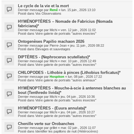
Le cycle de la vie et la mort
Dernier message par
René
«
lun. 15 juin , 2026 13:10
Posté dans
Vos Observations
HYMÉNOPTÈRES – Nomade de Fabricius (Nomada
fabriciana)*
Dernier message par
Michi
«
ven. 12 juin , 2026 11:02
Posté dans
Votre galerie de portraits "autres insectes"
Ontogenèses Papilio machaon 2026
Dernier message par
Pierre-Jean
«
jeu. 11 juin , 2026 08:22
Posté dans
Elevages et sauvetages
DIPTÈRES - (Nephrocerus scutellatus)*
Dernier message par
Michi
«
mer. 10 juin , 2026 12:49
Posté dans
Votre galerie de portraits "autres insectes"
CHILOPODES - Lithobie à pinces (Lithobius forficatus)*
Dernier message par
Hospiton
«
lun. 08 juin , 2026 17:22
Posté dans
Votre galerie de portraits "autres animaux"
HYMÉNOPTÈRES - Mouche-à-scie à antennes blanches au
bout (Tenthredo livida)*
Dernier message par
Michi
«
jeu. 04 juin , 2026 10:36
Posté dans
Votre galerie de portraits "autres insectes"
HYMÉNOPTÈRES - (Euura annulata)*
Dernier message par
Michi
«
jeu. 04 juin , 2026 10:27
Posté dans
Votre galerie de portraits "autres insectes"
Chenille verte sur Orobanches
Dernier message par
grillet
«
mar. 02 juin , 2026 11:07
Posté dans
Identifier les papillons de nuit (Hétérocères)