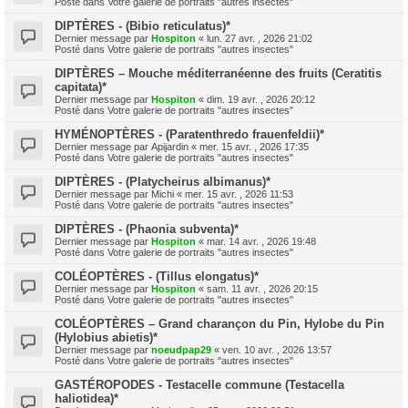
Posté dans
Votre galerie de portraits "autres insectes"
DIPTÈRES - (Bibio reticulatus)*
Dernier message par
Hospiton
«
lun. 27 avr. , 2026 21:02
Posté dans
Votre galerie de portraits "autres insectes"
DIPTÈRES – Mouche méditerranéenne des fruits (Ceratitis
capitata)*
Dernier message par
Hospiton
«
dim. 19 avr. , 2026 20:12
Posté dans
Votre galerie de portraits "autres insectes"
HYMÉNOPTÈRES - (Paratenthredo frauenfeldii)*
Dernier message par
Apijardin
«
mer. 15 avr. , 2026 17:35
Posté dans
Votre galerie de portraits "autres insectes"
DIPTÈRES - (Platycheirus albimanus)*
Dernier message par
Michi
«
mer. 15 avr. , 2026 11:53
Posté dans
Votre galerie de portraits "autres insectes"
DIPTÈRES - (Phaonia subventa)*
Dernier message par
Hospiton
«
mar. 14 avr. , 2026 19:48
Posté dans
Votre galerie de portraits "autres insectes"
COLÉOPTÈRES - (Tillus elongatus)*
Dernier message par
Hospiton
«
sam. 11 avr. , 2026 20:15
Posté dans
Votre galerie de portraits "autres insectes"
COLÉOPTÈRES – Grand charançon du Pin, Hylobe du Pin
(Hylobius abietis)*
Dernier message par
noeudpap29
«
ven. 10 avr. , 2026 13:57
Posté dans
Votre galerie de portraits "autres insectes"
GASTÉROPODES - Testacelle commune (Testacella
haliotidea)*