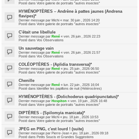
Posté dans
Votre galerie de portraits "autres insectes"
HYMÉNOPTÈRES – Andrène à pattes jaunes (Andrena
flavipes)*
Dernier message par
Michi
«
mar. 30 juin , 2026 14:20
Posté dans
Votre galerie de portraits "autres insectes"
C'était une libellule
Dernier message par
René
«
ven. 26 juin , 2026 22:23
Posté dans
Vos Observations
Un sauvetage vain
Dernier message par
René
«
ven. 26 juin , 2026 21:57
Posté dans
Vos Observations
COLÉOPTÈRES - (Aplidia transversa)*
Dernier message par
René
«
jeu. 25 juin , 2026 06:50
Posté dans
Votre galerie de portraits "autres insectes"
Chenille
Dernier message par
René
«
lun. 22 juin , 2026 16:04
Posté dans
Identifier les papillons de nuit (Hétérocères)
HYMÉNOPTÈRES - (Dolichoderus quadripunctatus)*
Dernier message par
Hospiton
«
ven. 19 juin , 2026 16:48
Posté dans
Votre galerie de portraits "autres insectes"
DIPTÈRES - (Spilomyia manicata)*
Dernier message par
Michi
«
jeu. 18 juin , 2026 10:53
Posté dans
Votre galerie de portraits "autres insectes"
JPEG en PNG, c'est lourd ! (suite)
Dernier message par
Pierre-Jean
«
jeu. 18 juin , 2026 09:18
Posté dans
Petits Soucis et Grandes Suggestions