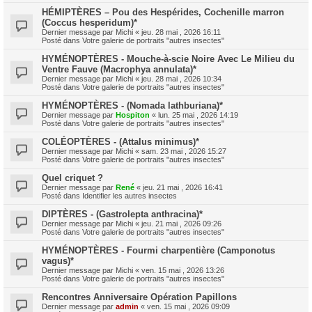
HÉMIPTÈRES – Pou des Hespérides, Cochenille marron
(Coccus hesperidum)*
Dernier message par
Michi
«
jeu. 28 mai , 2026 16:11
Posté dans
Votre galerie de portraits "autres insectes"
HYMÉNOPTÈRES - Mouche-à-scie Noire Avec Le Milieu du
Ventre Fauve (Macrophya annulata)*
Dernier message par
Michi
«
jeu. 28 mai , 2026 10:34
Posté dans
Votre galerie de portraits "autres insectes"
HYMÉNOPTÈRES - (Nomada lathburiana)*
Dernier message par
Hospiton
«
lun. 25 mai , 2026 14:19
Posté dans
Votre galerie de portraits "autres insectes"
COLÉOPTÈRES - (Attalus minimus)*
Dernier message par
Michi
«
sam. 23 mai , 2026 15:27
Posté dans
Votre galerie de portraits "autres insectes"
Quel criquet ?
Dernier message par
René
«
jeu. 21 mai , 2026 16:41
Posté dans
Identifier les autres insectes
DIPTÈRES - (Gastrolepta anthracina)*
Dernier message par
Michi
«
jeu. 21 mai , 2026 09:26
Posté dans
Votre galerie de portraits "autres insectes"
HYMÉNOPTÈRES - Fourmi charpentière (Camponotus
vagus)*
Dernier message par
Michi
«
ven. 15 mai , 2026 13:26
Posté dans
Votre galerie de portraits "autres insectes"
Rencontres Anniversaire Opération Papillons
Dernier message par
admin
«
ven. 15 mai , 2026 09:09