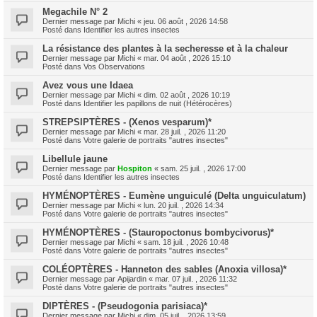
Megachile N° 2
Dernier message par
Michi
«
jeu. 06 août , 2026 14:58
Posté dans
Identifier les autres insectes
La résistance des plantes à la secheresse et à la chaleur
Dernier message par
Michi
«
mar. 04 août , 2026 15:10
Posté dans
Vos Observations
Avez vous une Idaea
Dernier message par
Michi
«
dim. 02 août , 2026 10:19
Posté dans
Identifier les papillons de nuit (Hétérocères)
STREPSIPTÈRES - (Xenos vesparum)*
Dernier message par
Michi
«
mar. 28 juil. , 2026 11:20
Posté dans
Votre galerie de portraits "autres insectes"
Libellule jaune
Dernier message par
Hospiton
«
sam. 25 juil. , 2026 17:00
Posté dans
Identifier les autres insectes
HYMÉNOPTÈRES - Eumène unguiculé (Delta unguiculatum)
Dernier message par
Michi
«
lun. 20 juil. , 2026 14:34
Posté dans
Votre galerie de portraits "autres insectes"
HYMÉNOPTÈRES - (Stauropoctonus bombycivorus)*
Dernier message par
Michi
«
sam. 18 juil. , 2026 10:48
Posté dans
Votre galerie de portraits "autres insectes"
COLÉOPTÈRES - Hanneton des sables (Anoxia villosa)*
Dernier message par
Apijardin
«
mar. 07 juil. , 2026 11:32
Posté dans
Votre galerie de portraits "autres insectes"
DIPTÈRES - (Pseudogonia parisiaca)*
Dernier message par
Michi
«
dim. 05 juil. , 2026 13:59