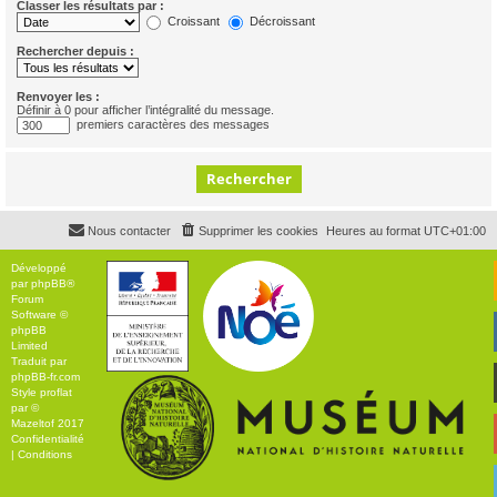
Classer les résultats par :
Croissant
Décroissant
Rechercher depuis :
Renvoyer les :
Définir à 0 pour afficher l’intégralité du message.
premiers caractères des messages
Nous contacter
Supprimer les cookies
Heures au format
UTC+01:00
Développé
par
phpBB
®
Forum
Software ©
phpBB
Limited
Traduit par
phpBB-fr.com
Style
proflat
par ©
Mazeltof
2017
Confidentialité
|
Conditions