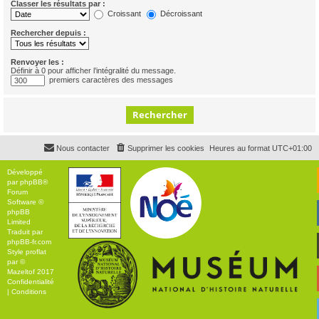
Classer les résultats par :
Croissant
Décroissant
Rechercher depuis :
Renvoyer les :
Définir à 0 pour afficher l’intégralité du message.
premiers caractères des messages
Nous contacter
Supprimer les cookies
Heures au format
UTC+01:00
Développé
par
phpBB
®
Forum
Software ©
phpBB
Limited
Traduit par
phpBB-fr.com
Style
proflat
par ©
Mazeltof
2017
Confidentialité
|
Conditions